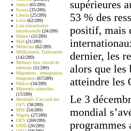
supérieures a
Justice
(65/289)
Kenya
(35/289)
53 % des ress
Liberia
(25/289)
Livre
(62/289)
Lois transmission
positif, mais
intentionnelle
(24/289)
Malawi
(11/289)
internationau
Mali
(21/289)
Médecine
(62/289)
Médicament, Traitements
dernier, les 
(142/289)
Memory box, travail de
alors que les
mémoire
(11/289)
Migrations - immigration,
atteindre les
émigration
(67/289)
Milices
(34/289)
Minorités culturelles
(15/289)
Le 3 décembre
Modalités d’accueil des
OEV
(58/289)
mondial s’avé
MSF
(54/289)
Nigeria
(27/289)
OEV
(269/289)
programmes a 
OMD
(26/289)
ONU
(58/289)