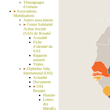
Témoignages
d’enfants
Associations,
Mobilisations
Autres associations
Centre Solidarité
Action Sociale
(SAS) de Bouaké
Actualité
Fiche
d’identité du
SAS
Rapports
annuels
Visites
Orphelins Sida
International (OSI)
Actualité
Documents
OSI
Bouaké
Histoire
Lettres
des
filleulEs