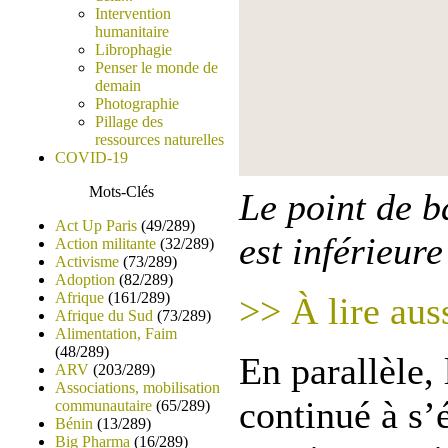
Intervention
humanitaire
Librophagie
Penser le monde de
demain
Photographie
Pillage des
ressources naturelles
COVID-19
Mots-Clés
Le point de b
Act Up Paris
(49/289)
est inférieure
Action militante
(32/289)
Activisme
(73/289)
Adoption
(82/289)
Afrique
(161/289)
>> À lire aus
Afrique du Sud
(73/289)
Alimentation, Faim
(48/289)
En parallèle,
ARV
(203/289)
Associations, mobilisation
continué à s’
communautaire
(65/289)
Bénin
(13/289)
Big Pharma
(16/289)