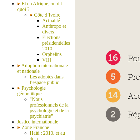
Et en Afrique, on dit
quoi ?
Côte d’Ivoire
Actualité
Anthropo et
divers
Elections
présidentielles
2010
Orphelins
VIH
Adoption internationale
et nationale
Les adoptés dans
l’espace public
Psychologie
géopolitique
"Nous
professionnels de la
psychologie et de la
psychiatrie"
Justice internationale
Zone Franche
Haïti : 2010, et au
dela...