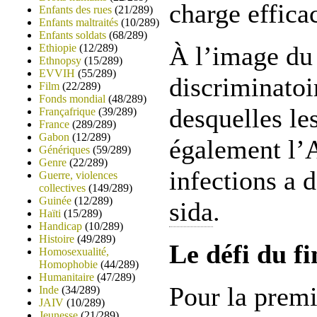
charge effica
Enfants des rues
(21/289)
Enfants maltraités
(10/289)
Enfants soldats
(68/289)
À l’image du
Ethiopie
(12/289)
Ethnopsy
(15/289)
EVVIH
(55/289)
discriminatoi
Film
(22/289)
Fonds mondial
(48/289)
desquelles le
Françafrique
(39/289)
France
(289/289)
Gabon
(12/289)
également l’
Génériques
(59/289)
Genre
(22/289)
infections a
Guerre, violences
collectives
(149/289)
Guinée
(12/289)
sida
.
Haïti
(15/289)
Handicap
(10/289)
Histoire
(49/289)
Le défi du f
Homosexualité,
Homophobie
(44/289)
Humanitaire
(47/289)
Pour la premi
Inde
(34/289)
JAIV
(10/289)
Jeunesse
(21/289)