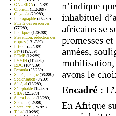
n’indique que 
ONUSIDA
(44/289)
Orphelin
(112/289)
Ouganda
(29/289)
inhabituel d’
Photographie
(27/289)
Pillage des ressources
africains se 
(77/289)
Politiques
(120/289)
promesses et 
Prévention, réduction des
risques
(131/289)
Prisons
(22/289)
années, souli
Psy
(119/289)
PTME
(12/289)
mobilisation,
PVVIH
(111/289)
RDC
(104/289)
Rwanda
(23/289)
avons le choi
Santé publique
(59/289)
Scolarisation
(9/289)
Sénégal
(13/289)
Encadré : L’
Sérophobie
(19/289)
SIDA
(29/289)
Sierra Leone
(13/289)
En Afrique su
Somalie
(12/289)
Sorcellerie
(19/289)
Tchad
(10/289)