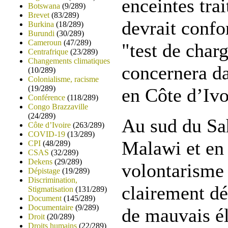
enceintes tra
Botswana
(9/289)
Brevet
(83/289)
devrait confo
Burkina
(18/289)
Burundi
(30/289)
Cameroun
(47/289)
"test de charg
Centrafrique
(23/289)
Changements climatiques
concernera da
(10/289)
Colonialisme, racisme
(19/289)
en Côte d’Ivo
Conférence
(118/289)
Congo Brazzaville
(24/289)
Au sud du Sah
Côte d’Ivoire
(263/289)
COVID-19
(13/289)
Malawi et en 
CPI
(48/289)
CSAS
(32/289)
Dekens
(29/289)
volontarisme 
Dépistage
(19/289)
Discrimination,
clairement dé
Stigmatisation
(131/289)
Document
(145/289)
Documentaire
(9/289)
de mauvais él
Droit
(20/289)
Droits humains
(22/289)