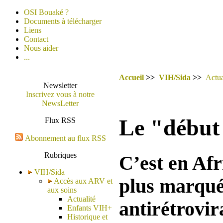
OSI Bouaké ?
Documents à télécharger
Liens
Contact
Nous aider
...
Accueil
>>
VIH/Sida
>>
Actua
Newsletter
Inscrivez vous à notre
NewsLetter
Le "début 
Flux RSS
Abonnement au flux RSS
Rubriques
C’est en Afr
VIH/Sida
plus marqué
Accès aux ARV et
aux soins
Actualité
antirétrovir
Enfants VIH+
Historique et