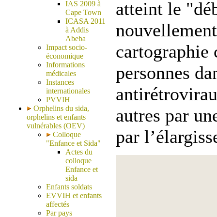
atteint le "dé
IAS 2009 à
Cape Town
ICASA 2011
nouvellement 
à Addis
Abeba
cartographie 
Impact socio-
économique
Informations
personnes dan
médicales
Instances
antirétrovirau
internationales
PVVIH
Orphelins du sida,
autres par un
orphelins et enfants
vulnérables (OEV)
par l’élargis
Colloque
"Enfance et Sida"
Actes du
colloque
Enfance et
sida
Enfants soldats
EVVIH et enfants
affectés
Par pays