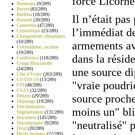
force Licorne
Botswana
(9/289)
Brevet
(83/289)
Burkina
(18/289)
Il n’était pas
Burundi
(30/289)
Cameroun
(47/289)
l’immédiat de
Centrafrique
(23/289)
Changements climatiques
(10/289)
armements ava
Colonialisme, racisme
(19/289)
dans la réside
Conférence
(118/289)
Congo Brazzaville
une source d
(24/289)
Côte d’Ivoire
(263/289)
COVID-19
(13/289)
"vraie poudri
CPI
(48/289)
CSAS
(32/289)
source proche
Dekens
(29/289)
Dépistage
(19/289)
Discrimination,
moins un" bli
Stigmatisation
(131/289)
Document
(145/289)
"neutralisé" p
Documentaire
(9/289)
Droit
(20/289)
Droits humains
(22/289)