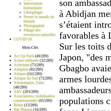
son ambassad
Intervention
humanitaire
à Abidjan mer
Librophagie
Penser le monde de
demain
s’étaient intr
Photographie
Pillage des
favorables à
ressources naturelles
COVID-19
Sur les toits 
Mots-Clés
Japon, "des m
Act Up Paris
(49/289)
Action militante
(32/289)
Activisme
(73/289)
Gbagbo avaien
Adoption
(82/289)
Afrique
(161/289)
armes lourde
Afrique du Sud
(73/289)
Alimentation, Faim
ambassadeurs 
(48/289)
ARV
(203/289)
Associations, mobilisation
populations ci
communautaire
(65/289)
Bénin
(13/289)
Big Pharma
(16/289)