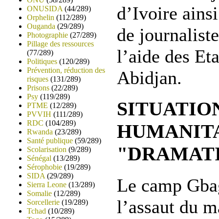
d’Ivoire ains
ONUSIDA
(44/289)
Orphelin
(112/289)
Ouganda
(29/289)
de journaliste
Photographie
(27/289)
Pillage des ressources
l’aide des Et
(77/289)
Politiques
(120/289)
Prévention, réduction des
Abidjan.
risques
(131/289)
Prisons
(22/289)
Psy
(119/289)
SITUATIO
PTME
(12/289)
PVVIH
(111/289)
RDC
(104/289)
HUMANIT
Rwanda
(23/289)
Santé publique
(59/289)
"DRAMAT
Scolarisation
(9/289)
Sénégal
(13/289)
Sérophobie
(19/289)
SIDA
(29/289)
Le camp Gba
Sierra Leone
(13/289)
Somalie
(12/289)
l’assaut du m
Sorcellerie
(19/289)
Tchad
(10/289)