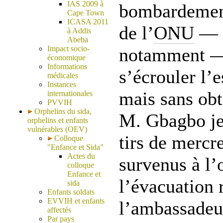
IAS 2009 à
bombardement
Cape Town
ICASA 2011
de l’
ONU
— s
à Addis
Abeba
Impact socio-
notamment — 
économique
Informations
s’écrouler l’
médicales
Instances
mais sans obt
internationales
PVVIH
Orphelins du sida,
M. Gbagbo jet
orphelins et enfants
vulnérables (OEV)
tirs de mercre
Colloque
"Enfance et Sida"
Actes du
survenus à l’
colloque
Enfance et
l’évacuation 
sida
Enfants soldats
EVVIH et enfants
l’ambassadeu
affectés
Par pays