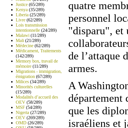
quatre membr
Justice
(65/289)
Kenya
(35/289)
personnel loc
Liberia
(25/289)
Livre
(62/289)
Lois transmission
"disparu", et
intentionnelle
(24/289)
Malawi
(11/289)
collaborateurs
Mali
(21/289)
Médecine
(62/289)
Médicament, Traitements
de l’attaque
(142/289)
Memory box, travail de
armes.
mémoire
(11/289)
Migrations - immigration,
émigration
(67/289)
Milices
(34/289)
A Washington
Minorités culturelles
(15/289)
département d
Modalités d’accueil des
OEV
(58/289)
que les diplo
MSF
(54/289)
Nigeria
(27/289)
OEV
(269/289)
israéliens et
OMD
(26/289)
ONU
(58/289)