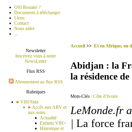
OSI Bouaké ?
Documents à télécharger
Liens
Contact
Nous aider
...
Accueil
>>
Et en Afrique, on d
Newsletter
Inscrivez vous à notre
NewsLetter
Abidjan : la Fr
Flux RSS
la résidence d
Abonnement au flux RSS
Rubriques
Mots-Clés
/ Côte d’Ivoire
VIH/Sida
LeMonde.fr a
Accès aux ARV et
aux soins
Actualité
|
La force fra
Enfants VIH+
Historique et