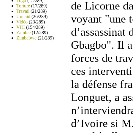
Togo
(15/289)
de Licorne da
Torture
(17/289)
Travail
(21/289)
voyant "une t
Unitaid
(26/289)
Vidéo
(23/289)
VIH
(154/289)
d’assassinat 
Zambie
(12/289)
Zimbabwe
(21/289)
Gbagbo". Il a
forces de tra
ces intervent
la défense fr
Longuet, a as
n’interviendr
d’Ivoire si M.