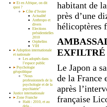
habitant de la
Et en Afrique, on dit
quoi ?
Côte d’Ivoire
près d’une di
Actualité
Anthropo et
hélicoptères f
divers
Elections
présidentielles
2010
AMBASSA
Orphelins
VIH
EXFILTRÉ
Adoption internationale
et nationale
Les adoptés dans
l’espace public
Le Japon a sa
Psychologie
géopolitique
de la France 
"Nous
professionnels de la
psychologie et de la
après l’interv
psychiatrie"
Justice internationale
française Lic
Zone Franche
Haïti : 2010, et au
dela...