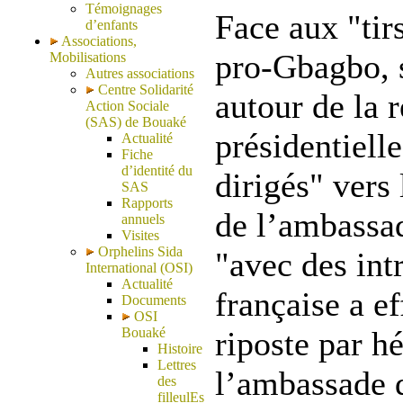
Témoignages
Face aux "tir
d’enfants
Associations,
pro-Gbagbo, s
Mobilisations
Autres associations
Centre Solidarité
autour de la 
Action Sociale
(SAS) de Bouaké
présidentiell
Actualité
Fiche
d’identité du
dirigés" vers
SAS
Rapports
de l’ambassa
annuels
Visites
Orphelins Sida
"avec des intr
International (OSI)
Actualité
française a ef
Documents
OSI
Bouaké
riposte par hé
Histoire
Lettres
l’ambassade 
des
filleulEs