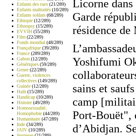
Licorne dans 
Enfants des rues
(21/289)
Enfants maltraités
(10/289)
Garde républi
Enfants soldats
(68/289)
Ethiopie
(12/289)
Ethnopsy
(15/289)
résidence de
EVVIH
(55/289)
Film
(22/289)
Fonds mondial
(48/289)
L’ambassadeu
Françafrique
(39/289)
France
(289/289)
Yoshifumi Ok
Gabon
(12/289)
Génériques
(59/289)
Genre
(22/289)
collaborateur
Guerre, violences
collectives
(149/289)
sains et saufs
Guinée
(12/289)
Haïti
(15/289)
Handicap
(10/289)
camp [militai
Histoire
(49/289)
Homosexualité,
Port-Bouët", 
Homophobie
(44/289)
Humanitaire
(47/289)
Inde
(34/289)
d’Abidjan. S
JAIV
(10/289)
Jeunesse
(21/289)