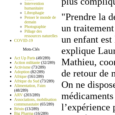
plus compliq
Intervention
humanitaire
Librophagie
"Prendre la d
Penser le monde de
demain
un traitement
Photographie
Pillage des
ressources naturelles
un enfant est 
COVID-19
explique Lau
Mots-Clés
Act Up Paris
(49/289)
Mathieu, coo
Action militante
(32/289)
Activisme
(73/289)
de retour de 
Adoption
(82/289)
Afrique
(161/289)
Afrique du Sud
(73/289)
On ne dispose
Alimentation, Faim
(48/289)
médicaments 
ARV
(203/289)
Associations, mobilisation
l’expérience 
communautaire
(65/289)
Bénin
(13/289)
Big Pharma
(16/289)