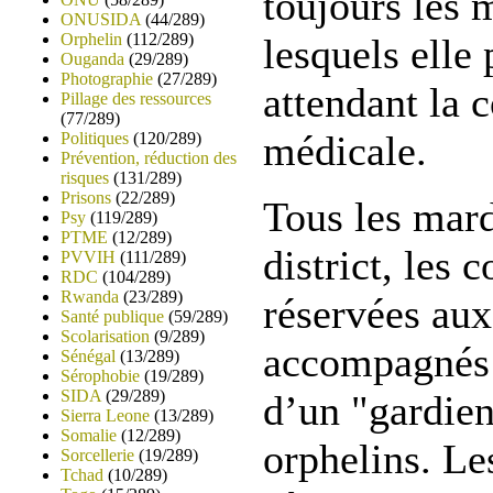
toujours les
ONUSIDA
(44/289)
Orphelin
(112/289)
lesquels elle 
Ouganda
(29/289)
Photographie
(27/289)
attendant la 
Pillage des ressources
(77/289)
médicale.
Politiques
(120/289)
Prévention, réduction des
risques
(131/289)
Prisons
(22/289)
Tous les mard
Psy
(119/289)
PTME
(12/289)
district, les 
PVVIH
(111/289)
RDC
(104/289)
Rwanda
(23/289)
réservées aux
Santé publique
(59/289)
Scolarisation
(9/289)
accompagnés 
Sénégal
(13/289)
Sérophobie
(19/289)
SIDA
(29/289)
d’un "gardien
Sierra Leone
(13/289)
Somalie
(12/289)
orphelins. Le
Sorcellerie
(19/289)
Tchad
(10/289)