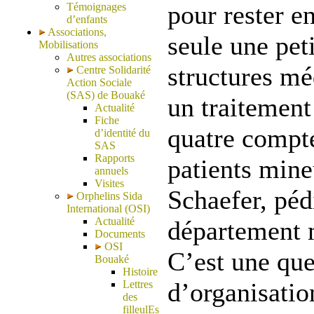
pour rester e
Témoignages
d’enfants
Associations,
seule une pet
Mobilisations
Autres associations
structures mé
Centre Solidarité
Action Sociale
(SAS) de Bouaké
un traitement
Actualité
Fiche
quatre compte
d’identité du
SAS
Rapports
patients mine
annuels
Visites
Schaefer, péd
Orphelins Sida
International (OSI)
Actualité
département 
Documents
OSI
C’est une qu
Bouaké
Histoire
d’organisatio
Lettres
des
filleulEs