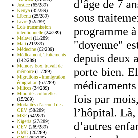
d’âge de 7 an
Justice
(65/289)
Kenya
(35/289)
sous traitem
Liberia
(25/289)
Livre
(62/289)
Lois transmission
programme à 
intentionnelle
(24/289)
Malawi
(11/289)
"doyenne" est
Mali
(21/289)
Médecine
(62/289)
depuis deux a
Médicament, Traitements
(142/289)
Memory box, travail de
porte bien. E
mémoire
(11/289)
Migrations - immigration,
médicaments 
émigration
(67/289)
Milices
(34/289)
Minorités culturelles
fois par mois,
(15/289)
Modalités d’accueil des
l’hôpital. Là,
OEV
(58/289)
MSF
(54/289)
Nigeria
(27/289)
d’autres enfa
OEV
(269/289)
OMD
(26/289)
ONU
(58/289)