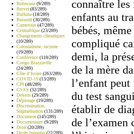
connaître les
Botswana
(9/289)
Brevet
(83/289)
enfants au tr
Burkina
(18/289)
Burundi
(30/289)
Cameroun
(47/289)
bébés, même l
Centrafrique
(23/289)
Changements climatiques
compliqué car
(10/289)
Colonialisme, racisme
(19/289)
demi, la prés
Conférence
(118/289)
Congo Brazzaville
de la mère da
(24/289)
Côte d’Ivoire
(263/289)
COVID-19
(13/289)
l’enfant peut 
CPI
(48/289)
CSAS
(32/289)
du test sangu
Dekens
(29/289)
Dépistage
(19/289)
établir de dia
Discrimination,
Stigmatisation
(131/289)
Document
(145/289)
de l’examen c
Documentaire
(9/289)
Droit
(20/289)
Droits humains
(22/289)