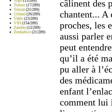
câlinent des 
Togo
(15/289)
Torture
(17/289)
Travail
(21/289)
chantent... A 
Unitaid
(26/289)
Vidéo
(23/289)
proches, les 
VIH
(154/289)
Zambie
(12/289)
Zimbabwe
(21/289)
aussi parler 
peut entendre
qu’il a été ma
pu aller à l’é
des médicamen
enfant l’enla
comment lui il