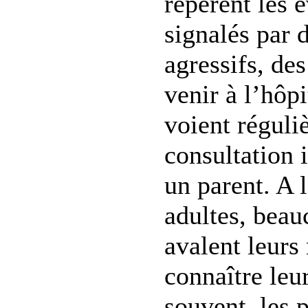
repèrent les 
signalés par
agressifs, des
venir à l’hôpit
voient réguli
consultation 
un parent. A 
adultes, beau
avalent leur
connaître leu
souvent, les p