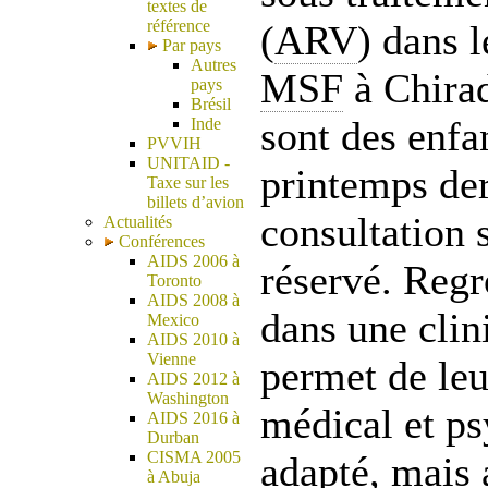
textes de
référence
(
ARV
) dans 
Par pays
Autres
MSF
à Chirad
pays
Brésil
sont des enfa
Inde
PVVIH
UNITAID -
printemps der
Taxe sur les
billets d’avion
consultation 
Actualités
Conférences
AIDS 2006 à
réservé. Regr
Toronto
AIDS 2008 à
dans une clin
Mexico
AIDS 2010 à
Vienne
permet de leu
AIDS 2012 à
Washington
médical et p
AIDS 2016 à
Durban
CISMA 2005
adapté, mais 
à Abuja