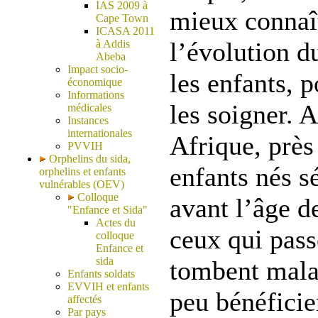
IAS 2009 à
mieux connaît
Cape Town
ICASA 2011
l’évolution d
à Addis
Abeba
Impact socio-
les enfants, 
économique
Informations
les soigner. 
médicales
Instances
internationales
Afrique, près
PVVIH
Orphelins du sida,
enfants nés s
orphelins et enfants
vulnérables (OEV)
Colloque
avant l’âge d
"Enfance et Sida"
Actes du
ceux qui pass
colloque
Enfance et
sida
tombent malad
Enfants soldats
EVVIH et enfants
peu bénéficie
affectés
Par pays