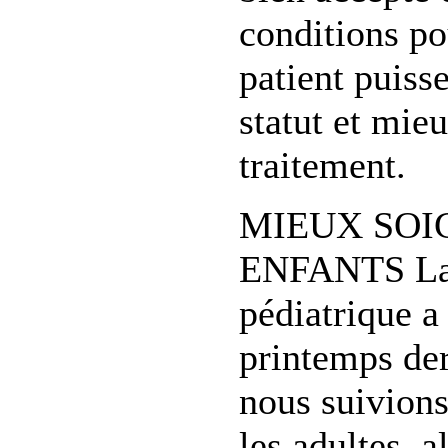
conditions po
patient puiss
statut et mie
traitement.
MIEUX SOI
ENFANTS La 
pédiatrique a
printemps der
nous suivion
les adultes, a