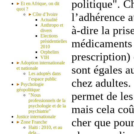
politique". C
Et en Afrique, on dit
quoi ?
l’adhérence a
Côte d’Ivoire
Actualité
Anthropo et
à-dire la pris
divers
Elections
médicaments 
présidentielles
2010
Orphelins
prescription) 
VIH
Adoption internationale
sont égales a
et nationale
Les adoptés dans
l’espace public
chez adultes.
Psychologie
géopolitique
permet de les
"Nous
professionnels de la
mais cela coû
psychologie et de la
psychiatrie"
Justice internationale
cher que pour
Zone Franche
Haïti : 2010, et au
dela...