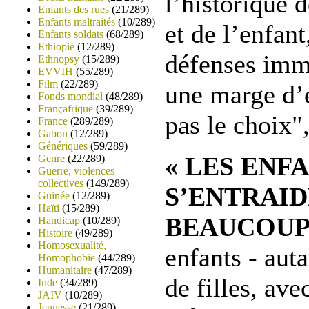
l’historique 
Enfants des rues
(21/289)
Enfants maltraités
(10/289)
et de l’enfant
Enfants soldats
(68/289)
Ethiopie
(12/289)
défenses immu
Ethnopsy
(15/289)
EVVIH
(55/289)
Film
(22/289)
une marge d’e
Fonds mondial
(48/289)
Françafrique
(39/289)
pas le choix"
France
(289/289)
Gabon
(12/289)
Génériques
(59/289)
« LES ENF
Genre
(22/289)
Guerre, violences
collectives
(149/289)
S’ENTRAI
Guinée
(12/289)
Haïti
(15/289)
BEAUCOUP
Handicap
(10/289)
Histoire
(49/289)
Homosexualité,
enfants - aut
Homophobie
(44/289)
Humanitaire
(47/289)
de filles, av
Inde
(34/289)
JAIV
(10/289)
Jeunesse
(21/289)