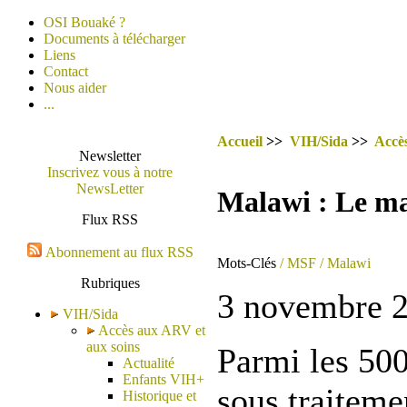
OSI Bouaké ?
Documents à télécharger
Liens
Contact
Nous aider
...
Accueil
>>
VIH/Sida
>>
Accè
Newsletter
Inscrivez vous à notre
NewsLetter
Malawi : Le ma
Flux RSS
Abonnement au flux RSS
Mots-Clés
/ MSF
/ Malawi
Rubriques
3 novembre 
VIH/Sida
Accès aux ARV et
aux soins
Parmi les 50
Actualité
Enfants VIH+
sous traitemen
Historique et