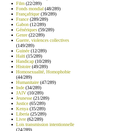
Film
(22/289)
Fonds mondial
(48/289)
Françafrique
(39/289)
France
(289/289)
Gabon
(12/289)
Génériques
(59/289)
Genre
(22/289)
Guerre, violences collectives
(149/289)
Guinée
(12/289)
Haïti
(15/289)
Handicap
(10/289)
Histoire
(49/289)
Homosexualité, Homophobie
(44/289)
Humanitaire
(47/289)
Inde
(34/289)
JAIV
(10/289)
Jeunesse
(21/289)
Justice
(65/289)
Kenya
(35/289)
Liberia
(25/289)
Livre
(62/289)
Lois transmission intentionnelle
(24/289)