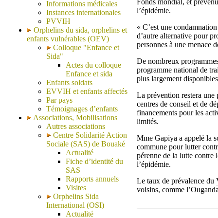
Fonds mondial, et prévenu 
Informations médicales
l’épidémie.
Instances internationales
PVVIH
« C’est une condamnation 
Orphelins du sida, orphelins et
d’autre alternative pour pr
enfants vulnérables (OEV)
personnes à une menace de
Colloque "Enfance et
Sida"
De nombreux programmes vo
Actes du colloque
programme national de trai
Enfance et sida
plus largement disponibles p
Enfants soldats
EVVIH et enfants affectés
La prévention restera une 
Par pays
centres de conseil et de d
Témoignages d’enfants
financements pour les acti
Associations, Mobilisations
limités.
Autres associations
Centre Solidarité Action
Mme Gapiya a appelé la soc
Sociale (SAS) de Bouaké
commune pour lutter contre
Actualité
pérenne de la lutte contre 
Fiche d’identité du
l’épidémie.
SAS
Rapports annuels
Le taux de prévalence du
Visites
voisins, comme l’Ouganda 
Orphelins Sida
International (OSI)
Actualité