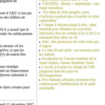
opagation de
VIH/SIDA : Baisse « inquiétante » des
fonds mondiaux
"En dépit de réels progrès, nous
soin d’
ARV
n’ont pas
n’arrivons toujours pas à toucher les plus
se des milliers de
vulnérables"
Compte à rebours jusqu’à zéro : plan
mondial pour éliminer les nouvelles
NLS a assuré que le
infections chez les enfants d’ici à 2015 et
rendre les médicaments
maintenir leur mère en vie
Sida : des promesses de soins mais pas
la mesure où les
d’argent
prévu, et que les
Le sida 30 ans après : un tournant pour
IDA
devraient être
les nations
Inculpation de l’ancien ministre de la
Santé malien, Oumar Ibrahima Touré
une stratégie
L’accès à la prise en charge du VIH
antir un financement
progresse dans les pays en
réponse nationale à
développement
Des militants africains racontent leur
combat pour l’amélioration de la santé
ue dans certains pays
maternelle
medi 15 décembre 2007