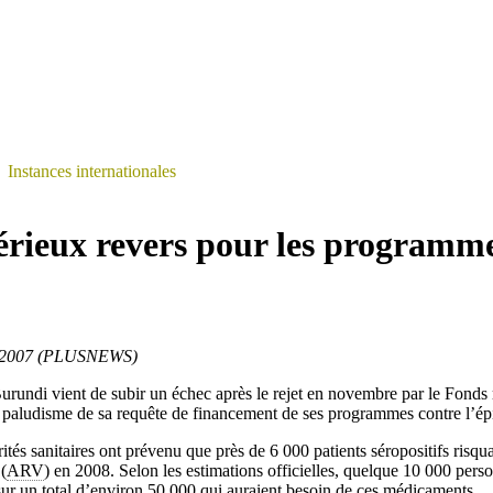
>
Instances internationales
érieux revers pour les program
e 2007 (PLUSNEWS)
rundi vient de subir un échec après le rejet en novembre par le Fonds 
le paludisme de sa requête de financement de ses programmes contre l’é
tés sanitaires ont prévenu que près de 6 000 patients séropositifs risqua
 (
ARV
) en 2008. Selon les estimations officielles, quelque 10 000 pers
r un total d’environ 50 000 qui auraient besoin de ces médicaments.