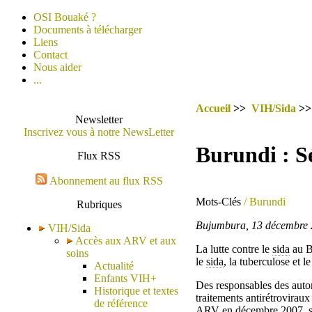
OSI Bouaké ?
Documents à télécharger
Liens
Contact
Nous aider
...
Accueil
>>
VIH/Sida
>
Newsletter
Inscrivez vous à notre NewsLetter
Burundi : S
Flux RSS
Abonnement au flux RSS
Mots-Clés
/ Burundi
Rubriques
Bujumbura, 13 décembr
VIH/Sida
Accès aux ARV et aux
La lutte contre le
sida
au Bu
soins
le
sida
, la tuberculose et 
Actualité
Enfants VIH+
Des responsables des autori
Historique et textes
traitements antirétroviraux
de référence
ARV
en décembre 2007, su