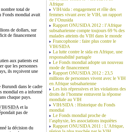
Afrique
 nombre total de
VIH/sida : engagement et rôle des
au Fonds mondial avait
femmes vivant avec le VIH, un rapport
de l’Onusida
Rapport ONUSIDA 2012 : l’Afrique
ions de dollars, sur
subsaharienne compte toujours 69 % des
éficit de financement
malades atteints du VIH dans le monde
Francophonie : faire plus contre le
VIH/SIDA
La lutte contre le sida en Afrique, une
responsabilité partagée
tien aux patients est
Le Fonds mondial adopte un nouveau
er que les personnes
mode de financement
ys, ils reçoivent une
Rapport ONUSIDA 2012 : 23,5
millions de personnes vivent avec le VIH
en Afrique subsaharienne
e Burundi dans le cadre
Les lois répressives et les violations des
ds mondial en a informé
droits de l’homme entravent la réponse
dans chaque pays.
mondiale au VIH
VIH/SIDA : Historique du Fonds
VIH
/
SIDA
et la
mondial
épondait pas de
Le Fonds mondial proche de
l’asphyxie, les associations inquiètes
Rapport ONUSIDA 2011 : L’Afrique,
mné la décision du
région la plus touchée par le VIH