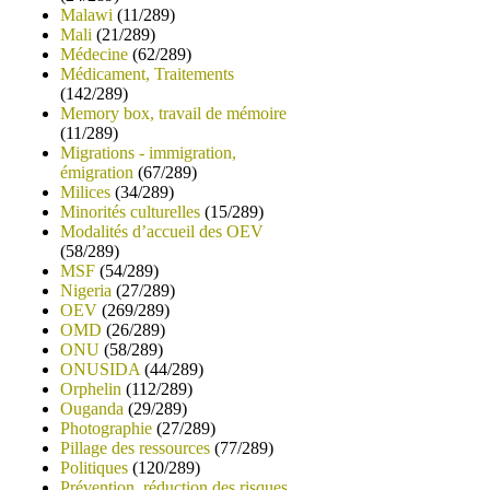
Malawi
(11/289)
Mali
(21/289)
Médecine
(62/289)
Médicament, Traitements
(142/289)
Memory box, travail de mémoire
(11/289)
Migrations - immigration,
émigration
(67/289)
Milices
(34/289)
Minorités culturelles
(15/289)
Modalités d’accueil des OEV
(58/289)
MSF
(54/289)
Nigeria
(27/289)
OEV
(269/289)
OMD
(26/289)
ONU
(58/289)
ONUSIDA
(44/289)
Orphelin
(112/289)
Ouganda
(29/289)
Photographie
(27/289)
Pillage des ressources
(77/289)
Politiques
(120/289)
Prévention, réduction des risques