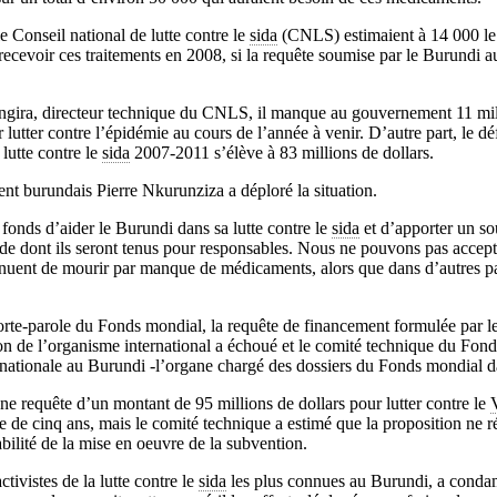
le Conseil national de lutte contre le
sida
(CNLS) estimaient à 14 000 le
recevoir ces traitements en 2008, si la requête soumise par le Burundi 
angira, directeur technique du CNLS, il manque au gouvernement 11 mill
r lutter contre l’épidémie au cours de l’année à venir. D’autre part, le d
 lutte contre le
sida
2007-2011 s’élève à 83 millions de dollars.
nt burundais Pierre Nkurunziza a déploré la situation.
 fonds d’aider le Burundi dans sa lutte contre le
sida
et d’apporter un sou
de dont ils seront tenus pour responsables. Nous ne pouvons pas accept
inuent de mourir par manque de médicaments, alors que dans d’autres pa
rte-parole du Fonds mondial, la requête de financement formulée par l
on de l’organisme international a échoué et le comité technique du Fon
n nationale au Burundi -l’organe chargé des dossiers du Fonds mondial 
e requête d’un montant de 95 millions de dollars pour lutter contre le
e de cinq ans, mais le comité technique a estimé que la proposition ne r
bilité de la mise en oeuvre de la subvention.
tivistes de la lutte contre le
sida
les plus connues au Burundi, a conda