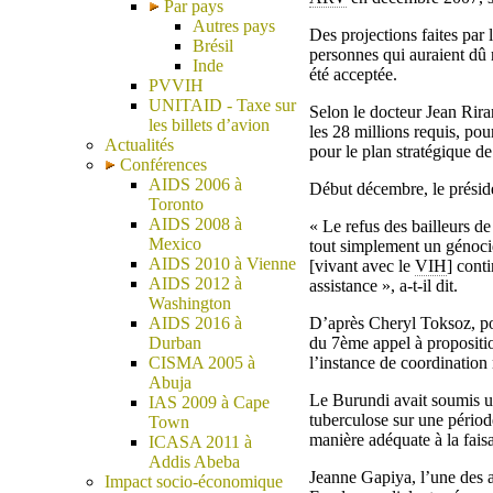
Par pays
Autres pays
Des projections faites par 
Brésil
personnes qui auraient dû 
Inde
été acceptée.
PVVIH
UNITAID - Taxe sur
Selon le docteur Jean Rir
les billets d’avion
les 28 millions requis, pou
Actualités
pour le plan stratégique de
Conférences
AIDS 2006 à
Début décembre, le préside
Toronto
AIDS 2008 à
« Le refus des bailleurs de
Mexico
tout simplement un génoci
AIDS 2010 à Vienne
[vivant avec le
VIH
] cont
AIDS 2012 à
assistance », a-t-il dit.
Washington
AIDS 2016 à
D’après Cheryl Toksoz, po
Durban
du 7ème appel à propositi
CISMA 2005 à
l’instance de coordinatio
Abuja
Le Burundi avait soumis un
IAS 2009 à Cape
tuberculose sur une périod
Town
manière adéquate à la faisa
ICASA 2011 à
Addis Abeba
Jeanne Gapiya, l’une des ac
Impact socio-économique