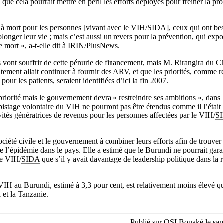
que cela pourrait mettre en péril les efforts déployés pour freiner la pr
à mort pour les personnes [vivant avec le
VIH
/
SIDA
], ceux qui ont be
olonger leur vie ; mais c’est aussi un revers pour la prévention, qui expo
 mort », a-t-elle dit à IRIN/PlusNews.
nt souffrir de cette pénurie de financement, mais M. Rirangira du C
tement allait continuer à fournir des
ARV
, et que les priorités, comme 
our les patients, seraient identifiées d’ici la fin 2007.
priorité mais le gouvernement devra « restreindre ses ambitions », dans 
épistage volontaire du
VIH
ne pourront pas être étendus comme il l’était 
vités génératrices de revenus pour les personnes affectées par le
VIH
/
S
iété civile et le gouvernement à combiner leurs efforts afin de trouver 
 l’épidémie dans le pays. Elle a estimé que le Burundi ne pourrait gar
le
VIH
/
SIDA
que s’il y avait davantage de leadership politique dans la 
VIH
au Burundi, estimé à 3,3 pour cent, est relativement moins élevé q
et la Tanzanie.
Publié sur OSI Bouaké le sa