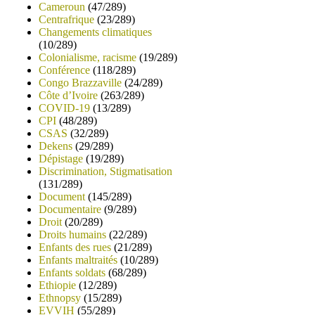
Cameroun
(47/289)
Centrafrique
(23/289)
Changements climatiques
(10/289)
Colonialisme, racisme
(19/289)
Conférence
(118/289)
Congo Brazzaville
(24/289)
Côte d’Ivoire
(263/289)
COVID-19
(13/289)
CPI
(48/289)
CSAS
(32/289)
Dekens
(29/289)
Dépistage
(19/289)
Discrimination, Stigmatisation
(131/289)
Document
(145/289)
Documentaire
(9/289)
Droit
(20/289)
Droits humains
(22/289)
Enfants des rues
(21/289)
Enfants maltraités
(10/289)
Enfants soldats
(68/289)
Ethiopie
(12/289)
Ethnopsy
(15/289)
EVVIH
(55/289)