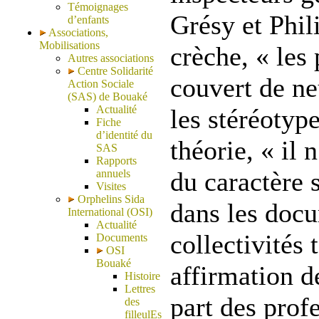
Témoignages
Grésy et Phil
d’enfants
Associations,
Mobilisations
crèche, « les 
Autres associations
Centre Solidarité
couvert de ne
Action Sociale
(SAS) de Bouaké
Actualité
les stéréotype
Fiche
d’identité du
théorie, « il
SAS
Rapports
du caractère 
annuels
Visites
Orphelins Sida
dans les doc
International (OSI)
Actualité
collectivités 
Documents
OSI
Bouaké
affirmation de
Histoire
Lettres
part des profe
des
filleulEs