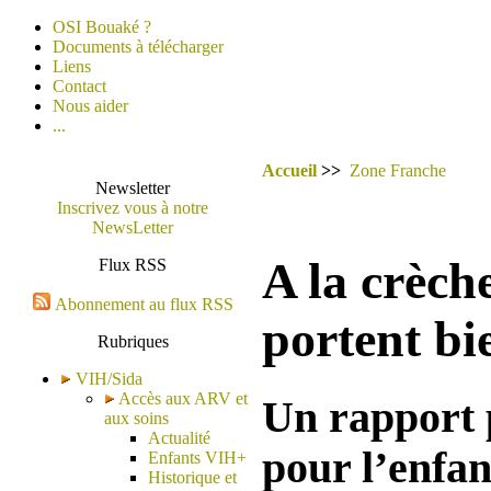
OSI Bouaké ?
Documents à télécharger
Liens
Contact
Nous aider
...
Accueil
>>
Zone Franche
Newsletter
Inscrivez vous à notre
NewsLetter
A la crèche
Flux RSS
Abonnement au flux RSS
portent bi
Rubriques
VIH/Sida
Accès aux ARV et
Un rapport 
aux soins
Actualité
pour l’enfan
Enfants VIH+
Historique et