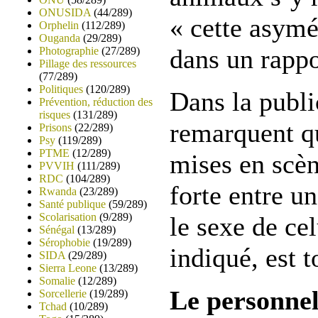
ONUSIDA
(44/289)
« cette asymét
Orphelin
(112/289)
Ouganda
(29/289)
dans un rappo
Photographie
(27/289)
Pillage des ressources
(77/289)
Politiques
(120/289)
Dans la public
Prévention, réduction des
risques
(131/289)
remarquent qu
Prisons
(22/289)
Psy
(119/289)
PTME
(12/289)
mises en scèn
PVVIH
(111/289)
RDC
(104/289)
forte entre un
Rwanda
(23/289)
Santé publique
(59/289)
Scolarisation
(9/289)
le sexe de cel
Sénégal
(13/289)
Sérophobie
(19/289)
indiqué, est 
SIDA
(29/289)
Sierra Leone
(13/289)
Somalie
(12/289)
Le personne
Sorcellerie
(19/289)
Tchad
(10/289)