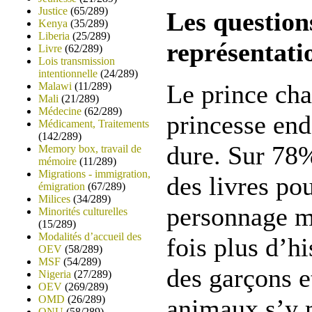
Justice
(65/289)
Les question
Kenya
(35/289)
Liberia
(25/289)
représentati
Livre
(62/289)
Lois transmission
intentionnelle
(24/289)
Le prince cha
Malawi
(11/289)
Mali
(21/289)
Médecine
(62/289)
princesse end
Médicament, Traitements
(142/289)
dure. Sur 78
Memory box, travail de
mémoire
(11/289)
Migrations - immigration,
des livres po
émigration
(67/289)
Milices
(34/289)
personnage ma
Minorités culturelles
(15/289)
Modalités d’accueil des
fois plus d’h
OEV
(58/289)
MSF
(54/289)
des garçons 
Nigeria
(27/289)
OEV
(269/289)
OMD
(26/289)
animaux s’y m
ONU
(58/289)