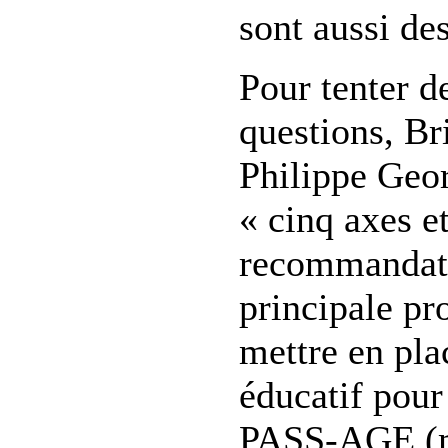
sont aussi des
Pour tenter d
questions, Br
Philippe Geo
« cinq axes e
recommandati
principale pr
mettre en pla
éducatif pou
PASS-AGE (m