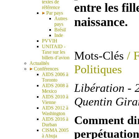
textes de
entre les fil
référence
Par pays
naissance.
Autres
pays
Brésil
Inde
PVVIH
UNITAID -
Mots-Clés
/ 
Taxe sur les
billets d’avion
Actualités
Politiques
Conférences
AIDS 2006 à
Toronto
Libération - 
AIDS 2008 à
Mexico
AIDS 2010 à
Quentin Gira
Vienne
AIDS 2012 à
Washington
Comment dim
AIDS 2016 à
Durban
perpétuation
CISMA 2005
à Abuja