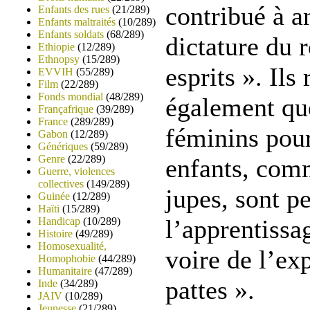
contribué à a
Enfants des rues
(21/289)
Enfants maltraités
(10/289)
Enfants soldats
(68/289)
dictature du 
Ethiopie
(12/289)
Ethnopsy
(15/289)
esprits ». Ils 
EVVIH
(55/289)
Film
(22/289)
Fonds mondial
(48/289)
également qu
Françafrique
(39/289)
France
(289/289)
féminins pour
Gabon
(12/289)
Génériques
(59/289)
Genre
(22/289)
enfants, comm
Guerre, violences
collectives
(149/289)
jupes, sont p
Guinée
(12/289)
Haïti
(15/289)
l’apprentissa
Handicap
(10/289)
Histoire
(49/289)
Homosexualité,
voire de l’ex
Homophobie
(44/289)
Humanitaire
(47/289)
pattes ».
Inde
(34/289)
JAIV
(10/289)
Jeunesse
(21/289)