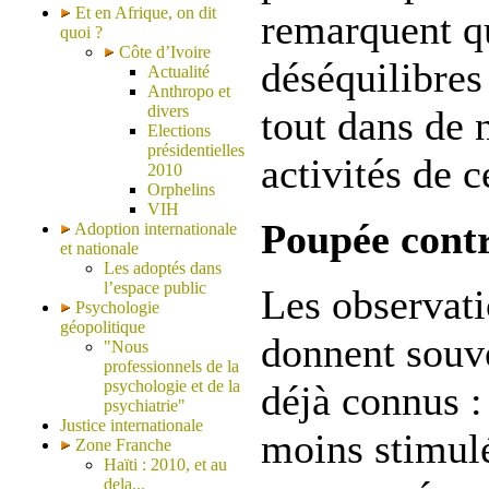
Et en Afrique, on dit
remarquent q
quoi ?
Côte d’Ivoire
déséquilibres
Actualité
Anthropo et
divers
tout dans de
Elections
présidentielles
activités de c
2010
Orphelins
VIH
Poupée cont
Adoption internationale
et nationale
Les adoptés dans
l’espace public
Les observat
Psychologie
géopolitique
donnent souve
"Nous
professionnels de la
psychologie et de la
déjà connus : 
psychiatrie"
Justice internationale
moins stimul
Zone Franche
Haïti : 2010, et au
dela...