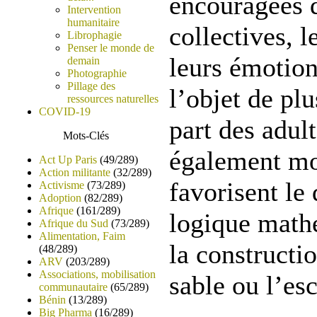
encouragées d
Intervention
humanitaire
collectives, 
Librophagie
Penser le monde de
leurs émotion
demain
Photographie
Pillage des
l’objet de plu
ressources naturelles
COVID-19
part des adult
Mots-Clés
également mo
Act Up Paris
(49/289)
Action militante
(32/289)
favorisent le
Activisme
(73/289)
Adoption
(82/289)
Afrique
(161/289)
logique mat
Afrique du Sud
(73/289)
Alimentation, Faim
la constructio
(48/289)
ARV
(203/289)
Associations, mobilisation
sable ou l’es
communautaire
(65/289)
Bénin
(13/289)
Big Pharma
(16/289)