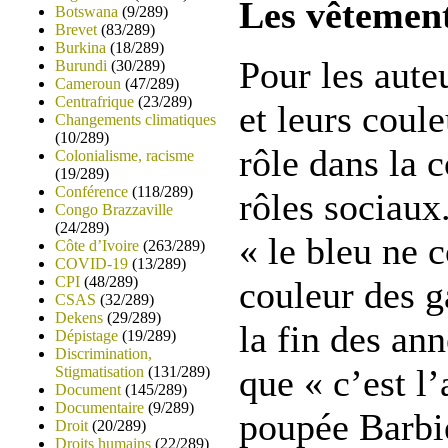
Les vêtemen
Botswana
(9/289)
Brevet
(83/289)
Burkina
(18/289)
Pour les aute
Burundi
(30/289)
Cameroun
(47/289)
Centrafrique
(23/289)
et leurs coul
Changements climatiques
(10/289)
rôle dans la 
Colonialisme, racisme
(19/289)
Conférence
(118/289)
rôles sociaux.
Congo Brazzaville
(24/289)
« le bleu ne 
Côte d’Ivoire
(263/289)
COVID-19
(13/289)
CPI
(48/289)
couleur des g
CSAS
(32/289)
Dekens
(29/289)
la fin des ann
Dépistage
(19/289)
Discrimination,
que « c’est l
Stigmatisation
(131/289)
Document
(145/289)
Documentaire
(9/289)
poupée Barbi
Droit
(20/289)
Droits humains
(22/289)