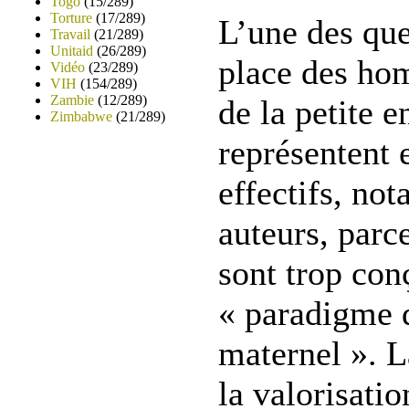
Togo
(15/289)
Torture
(17/289)
L’une des que
Travail
(21/289)
Unitaid
(26/289)
place des ho
Vidéo
(23/289)
VIH
(154/289)
Zambie
(12/289)
de la petite e
Zimbabwe
(21/289)
représentent
effectifs, no
auteurs, parc
sont trop con
« paradigme 
maternel ». L
la valorisati