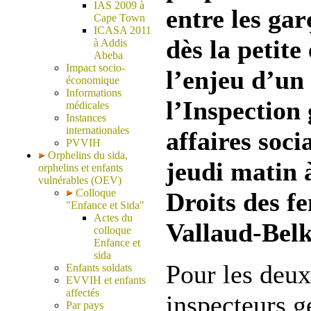
IAS 2009 à
entre les garç
Cape Town
ICASA 2011
dès la petite
à Addis
Abeba
Impact socio-
l’enjeu d’un
économique
Informations
l’Inspection
médicales
Instances
internationales
affaires soci
PVVIH
Orphelins du sida,
jeudi matin 
orphelins et enfants
vulnérables (OEV)
Colloque
Droits des f
"Enfance et Sida"
Actes du
Vallaud-Bel
colloque
Enfance et
sida
Pour les deux
Enfants soldats
EVVIH et enfants
affectés
inspecteurs g
Par pays