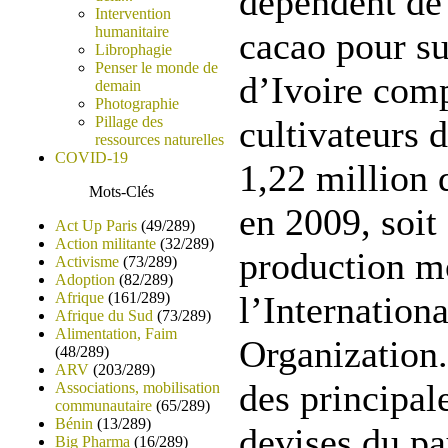
dépendent de 
Intervention
humanitaire
cacao pour su
Librophagie
Penser le monde de
d’Ivoire com
demain
Photographie
Pillage des
cultivateurs 
ressources naturelles
COVID-19
1,22 million 
Mots-Clés
en 2009, soit
Act Up Paris
(49/289)
Action militante
(32/289)
production m
Activisme
(73/289)
Adoption
(82/289)
Afrique
(161/289)
l’Internation
Afrique du Sud
(73/289)
Alimentation, Faim
Organization.
(48/289)
ARV
(203/289)
des principal
Associations, mobilisation
communautaire
(65/289)
Bénin
(13/289)
devises du pa
Big Pharma
(16/289)