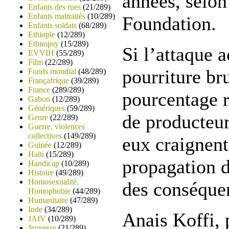
années, selon
Enfants des rues
(21/289)
Enfants maltraités
(10/289)
Foundation.
Enfants soldats
(68/289)
Ethiopie
(12/289)
Ethnopsy
(15/289)
Si l’attaque a
EVVIH
(55/289)
Film
(22/289)
pourriture br
Fonds mondial
(48/289)
Françafrique
(39/289)
France
(289/289)
pourcentage r
Gabon
(12/289)
Génériques
(59/289)
de producteu
Genre
(22/289)
Guerre, violences
collectives
(149/289)
eux craignen
Guinée
(12/289)
Haïti
(15/289)
propagation d
Handicap
(10/289)
Histoire
(49/289)
Homosexualité,
des conséquen
Homophobie
(44/289)
Humanitaire
(47/289)
Inde
(34/289)
Anais Koffi, 
JAIV
(10/289)
Jeunesse
(21/289)