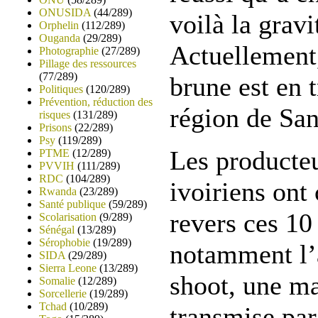
ONUSIDA
(44/289)
voilà la gravi
Orphelin
(112/289)
Ouganda
(29/289)
Actuellement,
Photographie
(27/289)
Pillage des ressources
(77/289)
brune est en 
Politiques
(120/289)
Prévention, réduction des
région de San
risques
(131/289)
Prisons
(22/289)
Psy
(119/289)
Les producte
PTME
(12/289)
PVVIH
(111/289)
RDC
(104/289)
ivoiriens on
Rwanda
(23/289)
Santé publique
(59/289)
revers ces 10
Scolarisation
(9/289)
Sénégal
(13/289)
Sérophobie
(19/289)
notamment l’
SIDA
(29/289)
Sierra Leone
(13/289)
shoot, une ma
Somalie
(12/289)
Sorcellerie
(19/289)
Tchad
(10/289)
transmise par