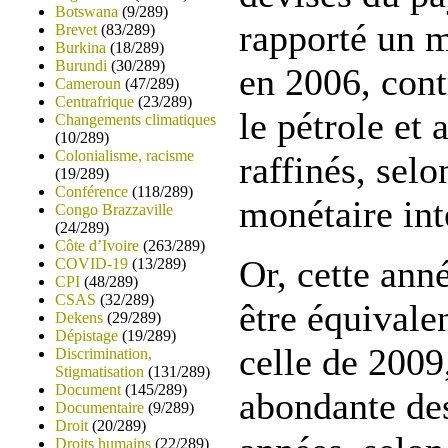
Botswana
(9/289)
rapporté un m
Brevet
(83/289)
Burkina
(18/289)
Burundi
(30/289)
en 2006, cont
Cameroun
(47/289)
Centrafrique
(23/289)
le pétrole et 
Changements climatiques
(10/289)
Colonialisme, racisme
raffinés, sel
(19/289)
Conférence
(118/289)
monétaire int
Congo Brazzaville
(24/289)
Côte d’Ivoire
(263/289)
Or, cette anné
COVID-19
(13/289)
CPI
(48/289)
CSAS
(32/289)
être équivale
Dekens
(29/289)
Dépistage
(19/289)
celle de 2009
Discrimination,
Stigmatisation
(131/289)
Document
(145/289)
abondante des
Documentaire
(9/289)
Droit
(20/289)
Droits humains
(22/289)