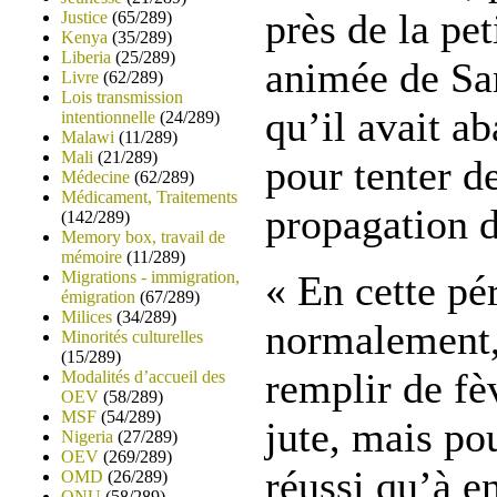
près de la pet
Justice
(65/289)
Kenya
(35/289)
Liberia
(25/289)
animée de San
Livre
(62/289)
Lois transmission
qu’il avait ab
intentionnelle
(24/289)
Malawi
(11/289)
Mali
(21/289)
pour tenter de
Médecine
(62/289)
Médicament, Traitements
propagation d
(142/289)
Memory box, travail de
mémoire
(11/289)
Migrations - immigration,
« En cette pé
émigration
(67/289)
Milices
(34/289)
normalement,
Minorités culturelles
(15/289)
remplir de fè
Modalités d’accueil des
OEV
(58/289)
MSF
(54/289)
jute, mais pou
Nigeria
(27/289)
OEV
(269/289)
réussi qu’à e
OMD
(26/289)
ONU
(58/289)