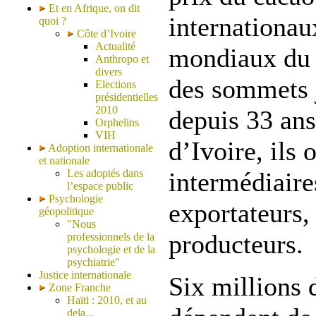
Et en Afrique, on dit
internationau
quoi ?
Côte d’Ivoire
Actualité
mondiaux du c
Anthropo et
divers
des sommets 
Elections
présidentielles
2010
depuis 33 ans
Orphelins
VIH
d’Ivoire, ils 
Adoption internationale
et nationale
Les adoptés dans
intermédiaire
l’espace public
Psychologie
exportateurs,
géopolitique
"Nous
producteurs.
professionnels de la
psychologie et de la
psychiatrie"
Justice internationale
Six millions 
Zone Franche
Haïti : 2010, et au
dela...