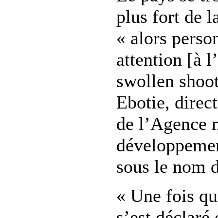
plus fort de l
« alors person
attention [à l
swollen shoot
Ebotie, direc
de l’Agence n
développemen
sous le nom d
« Une fois qu
s’est déclaré