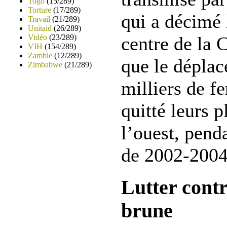
Togo
(15/289)
Torture
(17/289)
qui a décimé 
Travail
(21/289)
Unitaid
(26/289)
Vidéo
(23/289)
centre de la C
VIH
(154/289)
Zambie
(12/289)
que le déplac
Zimbabwe
(21/289)
milliers de fe
quitté leurs p
l’ouest, penda
de 2002-2004
Lutter contr
brune