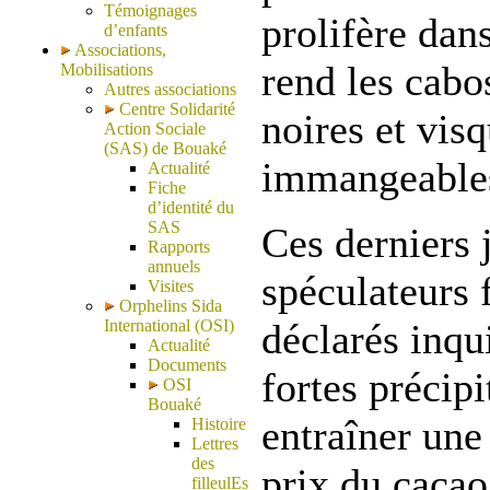
Témoignages
prolifère dans
d’enfants
Associations,
rend les cabo
Mobilisations
Autres associations
Centre Solidarité
noires et visq
Action Sociale
(SAS) de Bouaké
immangeables
Actualité
Fiche
d’identité du
SAS
Ces derniers 
Rapports
annuels
spéculateurs 
Visites
Orphelins Sida
International (OSI)
déclarés inqu
Actualité
Documents
fortes précipi
OSI
Bouaké
entraîner un
Histoire
Lettres
des
prix du cacao
filleulEs