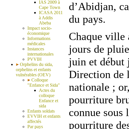
IAS 2009 à
d’Abidjan, c
Cape Town
ICASA 2011
du pays.
à Addis
Abeba
Impact socio-
Chaque ville 
économique
Informations
médicales
jours de pluie
Instances
internationales
juin et début 
PVVIH
Orphelins du sida,
orphelins et enfants
Direction de 
vulnérables (OEV)
Colloque
nationale ; or
"Enfance et Sida"
Actes du
colloque
pourriture br
Enfance et
sida
connue sous 
Enfants soldats
EVVIH et enfants
affectés
pourriture de
Par pays