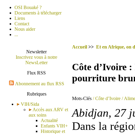
OSI Bouaké ?
Documents à télécharger
Liens
Contact
Nous aider
...
Accueil
>>
Et en Afrique, on d
Newsletter
Inscrivez vous à notre
NewsLetter
Côte d’Ivoire :
Flux RSS
pourriture bru
Abonnement au flux RSS
Rubriques
Mots-Clés
/ Côte d’Ivoire
/ Alime
VIH/Sida
Abidjan, 27 j
Accès aux ARV et
aux soins
Actualité
Dans la régio
Enfants VIH+
Historique et