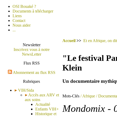
OSI Bouaké ?
Documents à télécharger
Liens
Contact
Nous aider
...
Accueil
>>
Et en Afrique, on dit
Newsletter
Inscrivez vous à notre
NewsLetter
"Le festival Pa
Flux RSS
Klein
Abonnement au flux RSS
Un documentaire mythi
Rubriques
VIH/Sida
Accès aux ARV et
Mots-Clés
/ Afrique
/ Documenta
aux soins
Actualité
Mondomix - 0
Enfants VIH+
Historique et