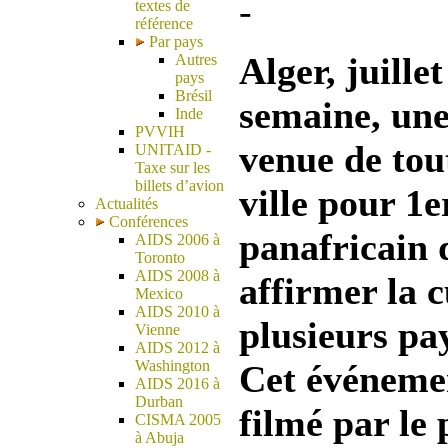
-
textes de
référence
Par pays
Alger, juille
Autres
pays
Brésil
semaine, une
Inde
PVVIH
venue de tout
UNITAID -
Taxe sur les
billets d’avion
ville pour 1e
Actualités
Conférences
panafricain 
AIDS 2006 à
Toronto
AIDS 2008 à
affirmer la 
Mexico
AIDS 2010 à
plusieurs pay
Vienne
AIDS 2012 à
Washington
Cet événemen
AIDS 2016 à
Durban
filmé par le
CISMA 2005
à Abuja