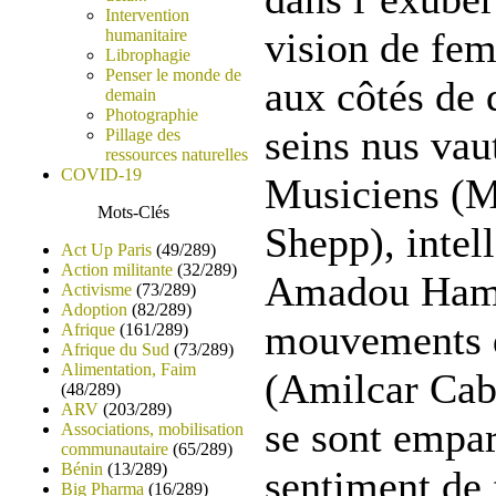
Intervention
vision de fem
humanitaire
Librophagie
Penser le monde de
aux côtés de
demain
Photographie
seins nus vaut
Pillage des
ressources naturelles
COVID-19
Musiciens (M
Mots-Clés
Shepp), intel
Act Up Paris
(49/289)
Action militante
(32/289)
Amadou Hampa
Activisme
(73/289)
Adoption
(82/289)
mouvements de
Afrique
(161/289)
Afrique du Sud
(73/289)
Alimentation, Faim
(Amilcar Cabr
(48/289)
ARV
(203/289)
se sont empa
Associations, mobilisation
communautaire
(65/289)
Bénin
(13/289)
sentiment de 
Big Pharma
(16/289)