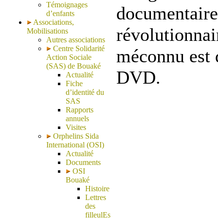
Témoignages
documentaire
d’enfants
Associations,
révolutionnair
Mobilisations
Autres associations
Centre Solidarité
méconnu est 
Action Sociale
(SAS) de Bouaké
DVD.
Actualité
Fiche
d’identité du
SAS
Rapports
annuels
Visites
Orphelins Sida
International (OSI)
Actualité
Documents
OSI
Bouaké
Histoire
Lettres
des
filleulEs