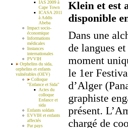
Klein et est
IAS 2009 à
Cape Town
ICASA 2011
disponible 
à Addis
Abeba
Impact socio-
Dans une alch
économique
Informations
médicales
de langues et
Instances
internationales
moment unique
PVVIH
Orphelins du sida,
orphelins et enfants
le 1er Festiva
vulnérables (OEV)
Colloque
d’Alger (Pana
"Enfance et Sida"
Actes du
graphiste eng
colloque
Enfance et
sida
présent. L’Am
Enfants soldats
EVVIH et enfants
chargé de coo
affectés
Par pays