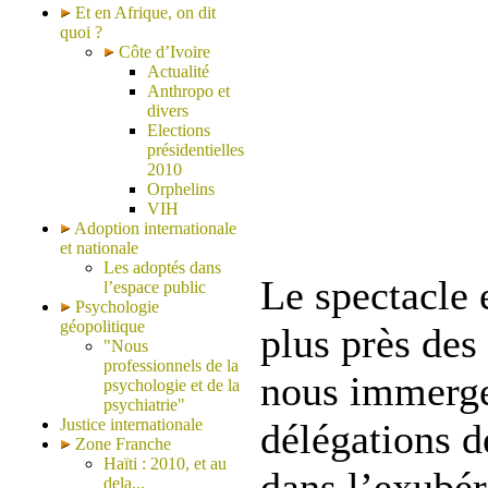
Et en Afrique, on dit
quoi ?
Côte d’Ivoire
Actualité
Anthropo et
divers
Elections
présidentielles
2010
Orphelins
VIH
Adoption internationale
et nationale
Les adoptés dans
Le spectacle 
l’espace public
Psychologie
géopolitique
plus près des
"Nous
professionnels de la
nous immerge
psychologie et de la
psychiatrie"
Justice internationale
délégations d
Zone Franche
Haïti : 2010, et au
dans l’exubér
dela...