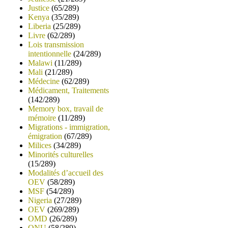
Justice
(65/289)
Kenya
(35/289)
Liberia
(25/289)
Livre
(62/289)
Lois transmission
intentionnelle
(24/289)
Malawi
(11/289)
Mali
(21/289)
Médecine
(62/289)
Médicament, Traitements
(142/289)
Memory box, travail de
mémoire
(11/289)
Migrations - immigration,
émigration
(67/289)
Milices
(34/289)
Minorités culturelles
(15/289)
Modalités d’accueil des
OEV
(58/289)
MSF
(54/289)
Nigeria
(27/289)
OEV
(269/289)
OMD
(26/289)
ONU
(58/289)