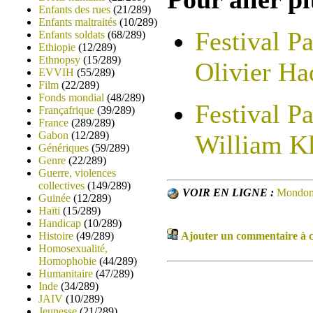
Enfants des rues
(21/289)
Enfants maltraités
(10/289)
Festival Pa
Enfants soldats
(68/289)
Ethiopie
(12/289)
Ethnopsy
(15/289)
Olivier Ha
EVVIH
(55/289)
Film
(22/289)
Fonds mondial
(48/289)
Festival Pa
Françafrique
(39/289)
France
(289/289)
Gabon
(12/289)
William Kl
Génériques
(59/289)
Genre
(22/289)
Guerre, violences
collectives
(149/289)
VOIR EN LIGNE :
Mondo
Guinée
(12/289)
Haïti
(15/289)
Handicap
(10/289)
Histoire
(49/289)
Ajouter un commentaire à ce
Homosexualité,
Homophobie
(44/289)
Humanitaire
(47/289)
Inde
(34/289)
JAIV
(10/289)
Jeunesse
(21/289)