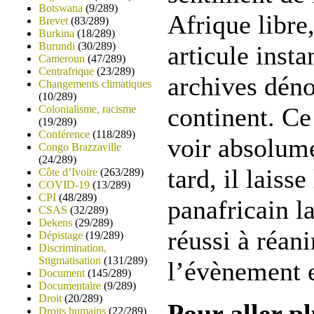
Botswana
(9/289)
Afrique libre,
Brevet
(83/289)
Burkina
(18/289)
Burundi
(30/289)
articule inst
Cameroun
(47/289)
Centrafrique
(23/289)
archives déno
Changements climatiques
(10/289)
continent. Ce 
Colonialisme, racisme
(19/289)
Conférence
(118/289)
voir absolum
Congo Brazzaville
(24/289)
tard, il laiss
Côte d’Ivoire
(263/289)
COVID-19
(13/289)
CPI
(48/289)
panafricain l
CSAS
(32/289)
Dekens
(29/289)
réussi à réan
Dépistage
(19/289)
Discrimination,
Stigmatisation
(131/289)
l’évènement 
Document
(145/289)
Documentaire
(9/289)
Droit
(20/289)
Pour aller pl
Droits humains
(22/289)