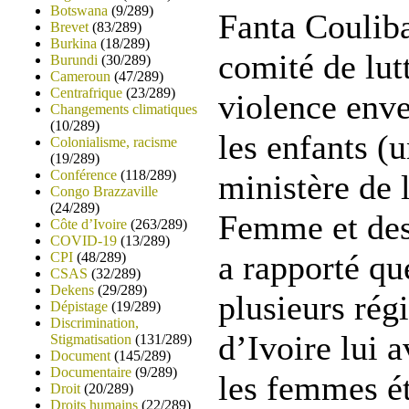
Botswana
(9/289)
Fanta Couliba
Brevet
(83/289)
Burkina
(18/289)
comité de lut
Burundi
(30/289)
Cameroun
(47/289)
Centrafrique
(23/289)
violence enve
Changements climatiques
(10/289)
les enfants (
Colonialisme, racisme
(19/289)
Conférence
(118/289)
ministère de 
Congo Brazzaville
(24/289)
Femme et des 
Côte d’Ivoire
(263/289)
COVID-19
(13/289)
a rapporté qu
CPI
(48/289)
CSAS
(32/289)
Dekens
(29/289)
plusieurs rég
Dépistage
(19/289)
Discrimination,
d’Ivoire lui 
Stigmatisation
(131/289)
Document
(145/289)
Documentaire
(9/289)
les femmes ét
Droit
(20/289)
Droits humains
(22/289)