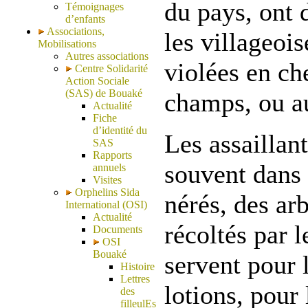
du pays, ont 
Témoignages
d’enfants
Associations,
les villageois
Mobilisations
Autres associations
violées en ch
Centre Solidarité
Action Sociale
(SAS) de Bouaké
champs, ou au
Actualité
Fiche
d’identité du
Les assaillan
SAS
Rapports
souvent dans 
annuels
Visites
Orphelins Sida
nérés, des arb
International (OSI)
Actualité
récoltés par l
Documents
OSI
Bouaké
servent pour 
Histoire
Lettres
lotions, pour 
des
filleulEs