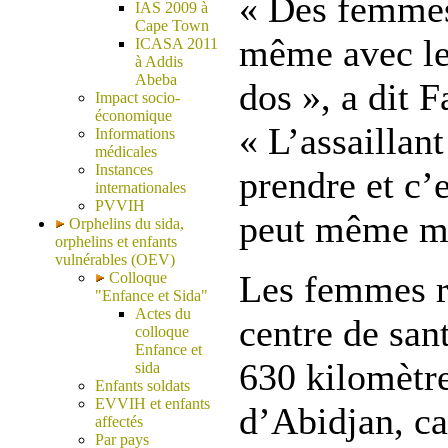
« Des femmes
IAS 2009 à
Cape Town
même avec le
ICASA 2011
à Addis
Abeba
dos », a dit 
Impact socio-
économique
« L’assaillant
Informations
médicales
Instances
prendre et c’
internationales
PVVIH
peut même mo
Orphelins du sida,
orphelins et enfants
vulnérables (OEV)
Les femmes r
Colloque
"Enfance et Sida"
Actes du
centre de san
colloque
Enfance et
630 kilomètr
sida
Enfants soldats
EVVIH et enfants
d’Abidjan, c
affectés
Par pays