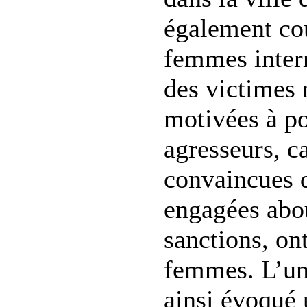
également cou
femmes interr
des victimes 
motivées à po
agresseurs, ca
convaincues 
engagées abou
sanctions, on
femmes. L’une
ainsi évoqué 