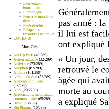
Intervention
humanitaire
Généralement,
Librophagie
Penser le monde de
pas armé : la
demain
Photographie
Pillage des
il lui est faci
ressources naturelles
COVID-19
ont expliqué
Mots-Clés
Act Up Paris
(49/289)
« Un jour, de
Action militante
(32/289)
Activisme
(73/289)
retrouvé le 
Adoption
(82/289)
Afrique
(161/289)
Afrique du Sud
(73/289)
âgée qui avait
Alimentation, Faim
(48/289)
morte au cour
ARV
(203/289)
Associations, mobilisation
a expliqué Sa
communautaire
(65/289)
Bénin
(13/289)
Big Pharma
(16/289)