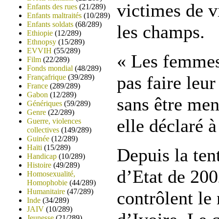
victimes de v
Enfants des rues
(21/289)
Enfants maltraités
(10/289)
Enfants soldats
(68/289)
les champs.
Ethiopie
(12/289)
Ethnopsy
(15/289)
EVVIH
(55/289)
« Les femme
Film
(22/289)
Fonds mondial
(48/289)
pas faire leur
Françafrique
(39/289)
France
(289/289)
Gabon
(12/289)
sans être men
Génériques
(59/289)
Genre
(22/289)
elle déclaré 
Guerre, violences
collectives
(149/289)
Guinée
(12/289)
Haïti
(15/289)
Depuis la ten
Handicap
(10/289)
Histoire
(49/289)
d’Etat de 200
Homosexualité,
Homophobie
(44/289)
Humanitaire
(47/289)
contrôlent le
Inde
(34/289)
JAIV
(10/289)
Jeunesse
(21/289)