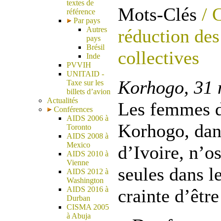
textes de
Mots-Clés
/ C
référence
Par pays
Autres
réduction des
pays
Brésil
collectives
Inde
PVVIH
UNITAID -
Korhogo, 31 
Taxe sur les
billets d’avion
Actualités
Les femmes d
Conférences
AIDS 2006 à
Korhogo, dans
Toronto
AIDS 2008 à
Mexico
d’Ivoire, n’o
AIDS 2010 à
Vienne
seules dans l
AIDS 2012 à
Washington
AIDS 2016 à
crainte d’être
Durban
CISMA 2005
à Abuja