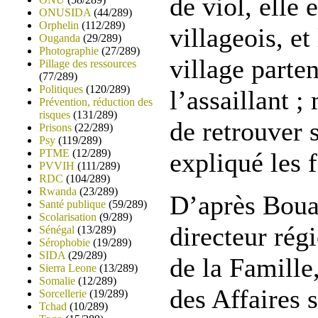
de viol, elle 
ONUSIDA
(44/289)
Orphelin
(112/289)
villageois, e
Ouganda
(29/289)
Photographie
(27/289)
village parten
Pillage des ressources
(77/289)
Politiques
(120/289)
l’assaillant ; 
Prévention, réduction des
risques
(131/289)
de retrouver s
Prisons
(22/289)
Psy
(119/289)
PTME
(12/289)
expliqué les
PVVIH
(111/289)
RDC
(104/289)
Rwanda
(23/289)
D’après Boua
Santé publique
(59/289)
Scolarisation
(9/289)
directeur rég
Sénégal
(13/289)
Sérophobie
(19/289)
SIDA
(29/289)
de la Famille
Sierra Leone
(13/289)
Somalie
(12/289)
des Affaires 
Sorcellerie
(19/289)
Tchad
(10/289)