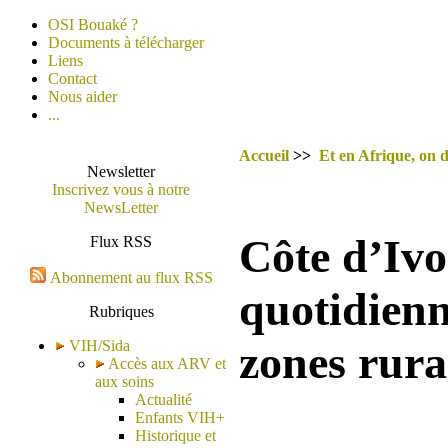
OSI Bouaké ?
Documents à télécharger
Liens
Contact
Nous aider
...
Accueil
>>
Et en Afrique, on d
Newsletter
Inscrivez vous à notre
NewsLetter
Côte d’Ivo
Flux RSS
Abonnement au flux RSS
quotidienn
Rubriques
VIH/Sida
zones rura
Accès aux ARV et
aux soins
Actualité
Enfants VIH+
Historique et