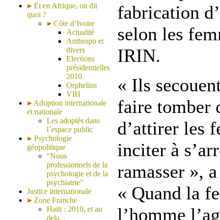
Et en Afrique, on dit
fabrication d’
quoi ?
Côte d’Ivoire
selon les fem
Actualité
Anthropo et
IRIN.
divers
Elections
présidentielles
2010
« Ils secouen
Orphelins
VIH
faire tomber 
Adoption internationale
et nationale
Les adoptés dans
d’attirer les 
l’espace public
Psychologie
inciter à s’ar
géopolitique
"Nous
professionnels de la
ramasser », 
psychologie et de la
psychiatrie"
« Quand la f
Justice internationale
Zone Franche
l’homme l’ag
Haïti : 2010, et au
dela...