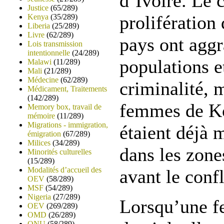
d’Ivoire. Le c
Justice
(65/289)
prolifération
Kenya
(35/289)
Liberia
(25/289)
Livre
(62/289)
pays ont aggr
Lois transmission
intentionnelle
(24/289)
populations e
Malawi
(11/289)
Mali
(21/289)
Médecine
(62/289)
criminalité, 
Médicament, Traitements
(142/289)
femmes de Ko
Memory box, travail de
mémoire
(11/289)
Migrations - immigration,
étaient déjà 
émigration
(67/289)
Milices
(34/289)
dans les zone
Minorités culturelles
(15/289)
Modalités d’accueil des
avant le confl
OEV
(58/289)
MSF
(54/289)
Nigeria
(27/289)
Lorsqu’une f
OEV
(269/289)
OMD
(26/289)
ONU
(58/289)