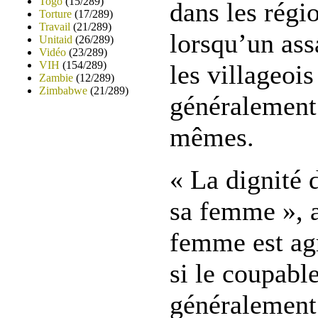
Togo
(15/289)
dans les régio
Torture
(17/289)
Travail
(21/289)
lorsqu’un assa
Unitaid
(26/289)
Vidéo
(23/289)
VIH
(154/289)
les villageois
Zambie
(12/289)
Zimbabwe
(21/289)
généralement 
mêmes.
« La dignité
sa femme », a
femme est agr
si le coupable
généralement 