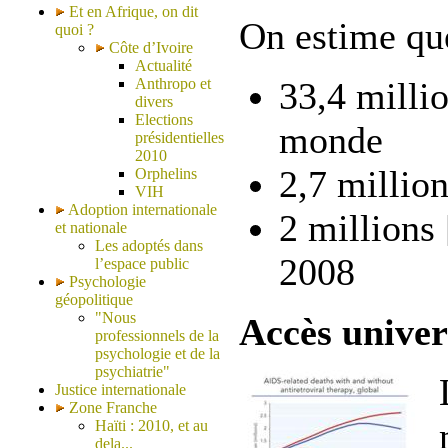
Et en Afrique, on dit
On estime qu
quoi ?
Côte d’Ivoire
Actualité
Anthropo et
33,4 milli
divers
Elections
monde
présidentielles
2010
2,7 millio
Orphelins
VIH
Adoption internationale
2 millions
et nationale
Les adoptés dans
2008
l’espace public
Psychologie
géopolitique
"Nous
Accès univer
professionnels de la
psychologie et de la
psychiatrie"
Justice internationale
Zone Franche
Haïti : 2010, et au
dela...