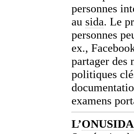
personnes int
au
sida
. Le p
personnes peu
ex., Facebook
partager des 
politiques cl
documentation
examens porta
L’
ONUSIDA