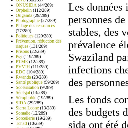
Les données 
ONUSIDA
(44/289)
Orphelin
(112/289)
Ouganda
(29/289)
personnes de 
Photographie
(27/289)
Pillage des ressources
stables, des 
(77/289)
Politiques
(120/289)
Prévention, réduction des
prévalence é
risques
(131/289)
Prisons
(22/289)
Swaziland par
Psy
(119/289)
PTME
(12/289)
infections ch
PVVIH
(111/289)
RDC
(104/289)
Rwanda
(23/289)
des personnes
Santé publique
(59/289)
Scolarisation
(9/289)
Sénégal
(13/289)
Les fonds con
Sérophobie
(19/289)
SIDA
(29/289)
Sierra Leone
(13/289)
des budgets 
Somalie
(12/289)
Sorcellerie
(19/289)
sida
ont été d
Tchad
(10/289)