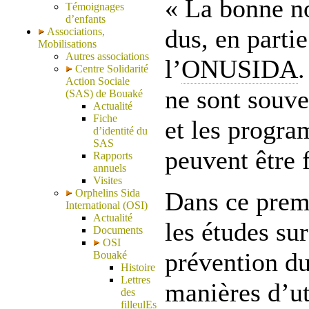
« La bonne no
Témoignages
d’enfants
dus, en parti
Associations,
Mobilisations
Autres associations
l’
ONUSIDA
.
Centre Solidarité
Action Sociale
ne sont souve
(SAS) de Bouaké
Actualité
Fiche
et les progra
d’identité du
SAS
peuvent être 
Rapports
annuels
Visites
Orphelins Sida
Dans ce prem
International (OSI)
Actualité
les études su
Documents
OSI
prévention d
Bouaké
Histoire
Lettres
manières d’ut
des
filleulEs