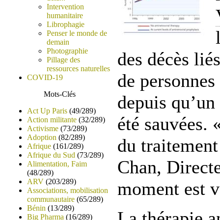
Intervention
humanitaire
Librophagie
Penser le monde de
demain
Photographie
des décès lié
Pillage des
ressources naturelles
de personnes 
COVID-19
Mots-Clés
depuis qu’un 
Act Up Paris
(49/289)
été sauvées. 
Action militante
(32/289)
Activisme
(73/289)
Adoption
(82/289)
du traitement
Afrique
(161/289)
Afrique du Sud
(73/289)
Chan, Directe
Alimentation, Faim
(48/289)
ARV
(203/289)
moment est ve
Associations, mobilisation
communautaire
(65/289)
Bénin
(13/289)
La thérapie a
Big Pharma
(16/289)