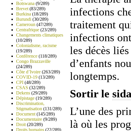
Botswana
(9/289)
infections ch
Brevet
(83/289)
Burkina
(18/289)
Burundi
(30/289)
traitement qu
Cameroun
(47/289)
Centrafrique
(23/289)
infections on
Changements climatiques
(10/289)
Colonialisme, racisme
les décès lié
(19/289)
Conférence
(118/289)
d’enfants nou
Congo Brazzaville
(24/289)
Côte d’Ivoire
(263/289)
longtemps.
COVID-19
(13/289)
CPI
(48/289)
CSAS
(32/289)
Sortir le
sid
Dekens
(29/289)
Dépistage
(19/289)
Discrimination,
L’une des pri
Stigmatisation
(131/289)
Document
(145/289)
Documentaire
(9/289)
là où les pro
Droit
(20/289)
Droits humains
(22/289)