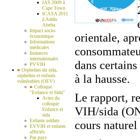
IAS 2009 à
Cape Town
ICASA 2011
à Addis
Abeba
Impact socio-
orientale, ap
économique
Informations
médicales
consommateurs
Instances
internationales
dans certains 
PVVIH
Orphelins du sida,
à la hausse.
orphelins et enfants
vulnérables (OEV)
Colloque
"Enfance et Sida"
Le rapport, 
Actes du
colloque
VIH
/
sida
(
O
Enfance et
sida
Enfants soldats
cours naturel
EVVIH et enfants
affectés
Par pays