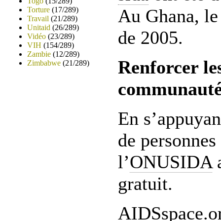
Togo
(15/289)
Torture
(17/289)
Au Ghana, le 
Travail
(21/289)
Unitaid
(26/289)
de 2005.
Vidéo
(23/289)
VIH
(154/289)
Zambie
(12/289)
Renforcer les
Zimbabwe
(21/289)
communauté 
En s’appuyant
de personnes 
l’
ONUSIDA
a
gratuit.
AIDSspace.org