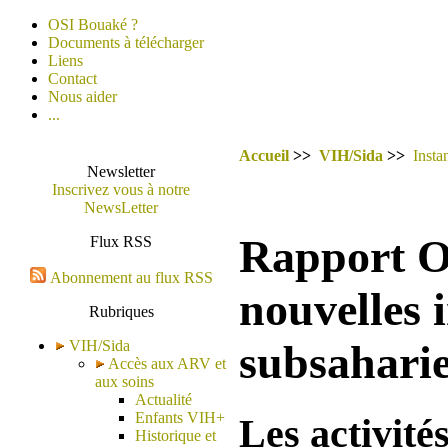
OSI Bouaké ?
Documents à télécharger
Liens
Contact
Nous aider
...
Accueil
>>
VIH/Sida
>>
Insta
Newsletter
Inscrivez vous à notre
NewsLetter
Rapport O
Flux RSS
Abonnement au flux RSS
nouvelles 
Rubriques
VIH/Sida
subsahari
Accès aux ARV et
aux soins
Actualité
Enfants VIH+
Les activité
Historique et