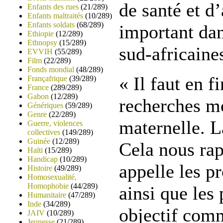
de santé et d
Enfants des rues
(21/289)
Enfants maltraités
(10/289)
Enfants soldats
(68/289)
important dan
Ethiopie
(12/289)
Ethnopsy
(15/289)
sud-africaine
EVVIH
(55/289)
Film
(22/289)
Fonds mondial
(48/289)
« Il faut en 
Françafrique
(39/289)
France
(289/289)
Gabon
(12/289)
recherches m
Génériques
(59/289)
Genre
(22/289)
maternelle. L
Guerre, violences
collectives
(149/289)
Guinée
(12/289)
Cela nous rap
Haïti
(15/289)
Handicap
(10/289)
appelle les p
Histoire
(49/289)
Homosexualité,
Homophobie
(44/289)
ainsi que les
Humanitaire
(47/289)
Inde
(34/289)
objectif com
JAIV
(10/289)
Jeunesse
(21/289)