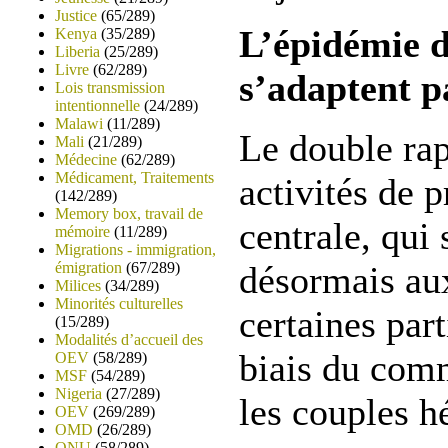
Justice
(65/289)
L’épidémie 
Kenya
(35/289)
Liberia
(25/289)
Livre
(62/289)
s’adaptent 
Lois transmission
intentionnelle
(24/289)
Malawi
(11/289)
Le double rap
Mali
(21/289)
Médecine
(62/289)
Médicament, Traitements
activités de 
(142/289)
Memory box, travail de
centrale, qui
mémoire
(11/289)
Migrations - immigration,
émigration
(67/289)
désormais aux
Milices
(34/289)
Minorités culturelles
certaines par
(15/289)
Modalités d’accueil des
biais du comm
OEV
(58/289)
MSF
(54/289)
Nigeria
(27/289)
les couples h
OEV
(269/289)
OMD
(26/289)
ONU
(58/289)