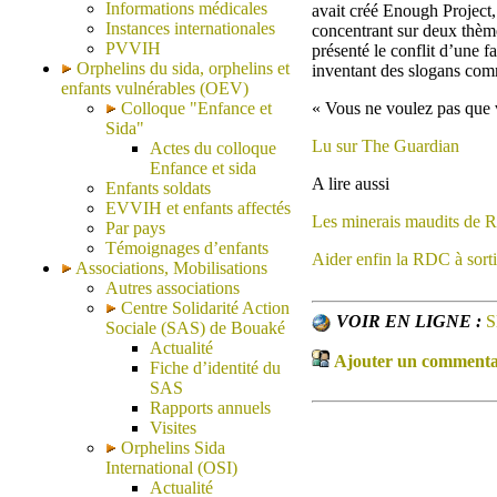
Informations médicales
avait créé Enough Project,
Instances internationales
concentrant sur deux thèmes
PVVIH
présenté le conflit d’une 
Orphelins du sida, orphelins et
inventant des slogans com
enfants vulnérables (OEV)
Colloque "Enfance et
« Vous ne voulez pas que 
Sida"
Lu sur The Guardian
Actes du colloque
Enfance et sida
A lire aussi
Enfants soldats
EVVIH et enfants affectés
Les minerais maudits de
Par pays
Témoignages d’enfants
Aider enfin la RDC à sorti
Associations, Mobilisations
Autres associations
Centre Solidarité Action
VOIR EN LIGNE :
S
Sociale (SAS) de Bouaké
Actualité
Ajouter un commentair
Fiche d’identité du
SAS
Rapports annuels
Visites
Orphelins Sida
International (OSI)
Actualité