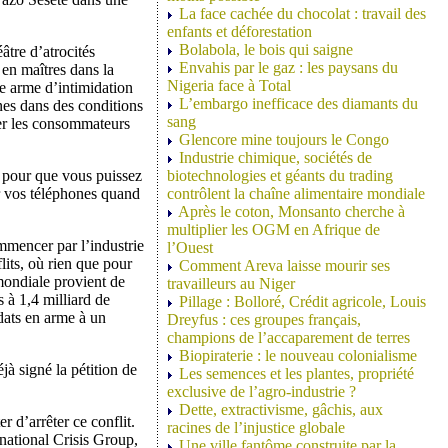
La face cachée du chocolat : travail des
enfants et déforestation
Bolabola, le bois qui saigne
éâtre d’atrocités
Envahis par le gaz : les paysans du
en maîtres dans la
Nigeria face à Total
me arme d’intimidation
L’embargo inefficace des diamants du
ines dans des conditions
sang
er les consommateurs
Glencore mine toujours le Congo
Industrie chimique, sociétés de
r pour que vous puissez
biotechnologies et géants du trading
rer vos téléphones quand
contrôlent la chaîne alimentaire mondiale
Après le coton, Monsanto cherche à
multiplier les OGM en Afrique de
mmencer par l’industrie
l’Ouest
its, où rien que pour
Comment Areva laisse mourir ses
mondiale provient de
travailleurs au Niger
 à 1,4 milliard de
Pillage : Bolloré, Crédit agricole, Louis
ldats en arme à un
Dreyfus : ces groupes français,
champions de l’accaparement de terres
Biopiraterie : le nouveau colonialisme
à signé la pétition de
Les semences et les plantes, propriété
exclusive de l’agro-industrie ?
Dette, extractivisme, gâchis, aux
r d’arrêter ce conflit.
racines de l’injustice globale
national Crisis Group,
Une ville fantôme construite par la