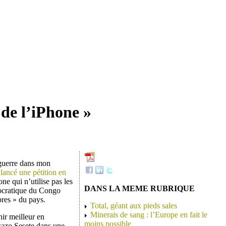
de l’iPhone »
 guerre dans mon
a lancé une pétition en
ne qui n’utilise pas les
DANS LA MEME RUBRIQUE
ocratique du Congo
pres » du pays.
Total, géant aux pieds sales
Minerais de sang : l’Europe en fait le
nir meilleur en
moins possible
wazo Sesete dans une