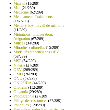
Malawi
(11/289)
Mali
(21/289)
Médecine
(62/289)
Médicament, Traitements
(142/289)
Memory box, travail de mémoire
(11/289)
Migrations - immigration,
émigration
(67/289)
Milices
(34/289)
Minorités culturelles
(15/289)
Modalités d’accueil des OEV
(58/289)
MSF
(54/289)
Nigeria
(27/289)
OEV
(269/289)
OMD
(26/289)
ONU
(58/289)
ONUSIDA
(44/289)
Orphelin
(112/289)
Ouganda
(29/289)
Photographie
(27/289)
Pillage des ressources
(77/289)
Politiques
(120/289)
Prévention, réduction des risques