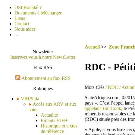
OSI Bouaké ?
Documents à télécharger
Liens
Contact
Nous aider
...
Accueil
>>
Zone Franc
Newsletter
Inscrivez vous à notre NewsLetter
RDC - Pétit
Flux RSS
Abonnement au flux RSS
Mots-Clés
/ RDC
/ Action 
Rubriques
SlateAfrique.com , 02/01/2
VIH/Sida
pays ». C’est l’appel lanc
Accès aux ARV et aux
appelant Tim Cook,
le Pré
soins
minérais responsables de
Actualité
(RDC) située près des fron
Enfants VIH+
Historique et textes
« Apple, si vous lisez cec
de référence
devenant le leader d’un c