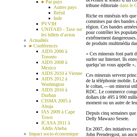
Par pays
tribune éditoriale
dans le 
Autres pays
Brésil
Riche en minérais tels que l
Inde
commises par des bandes ar
PVVIH
région. Ces bandes armées 
UNITAID - Taxe sur
pour contrôler les populati
les billets d’avion
extrêmement dangereuses. 
Actualités
de produits multimédia da
Conférences
AIDS 2006 à
« Ces minerais font parti 
Toronto
surfer sur Internet. Ils en
AIDS 2008 à
quelqu’un vous appelle », a
Mexico
AIDS 2010 à Vienne
Ces minerais servent prin
AIDS 2012 à
de la téléphonie mobile. L
Washington
le coltan, —un minerai uti
AIDS 2016 à
RDC. Le commerce congolais
Durban
dollars (de 495 à 990 milli
CISMA 2005 à
moment ou un autre de leur
Abuja
IAS 2009 à Cape
Depuis cinq semaines que l
Town
Delly Mawazo Sesete.
ICASA 2011 à
Addis Abeba
En 2007, des initiatives ava
Impact socio-économique
John Prendergost, un ancie