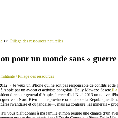
he
>>
Pillage des ressources naturelles
ion pour un monde sans « guerre 
militante
/ Pillage des ressources
012, « Je veux un iPhone qui ne soit pas responsable de conflits et de
é à Apple par un avocat et activiste congolais, Delly Mawazo Sesete.
Il 
sident directeur général d’Apple, à créer d’ici Noël 2013 un nouvel iPho
 la guerre au Nord-Kivu —une province orientale de la République dém
tières rwandaise et ougandaise—, mais au contraire, les minerais « pro
i, s’il vous plaît donner à ma famille et mon peuple une chance d’un ave
ommerce propre des minérais dans l’Est du Congo », affirme Delly Ma