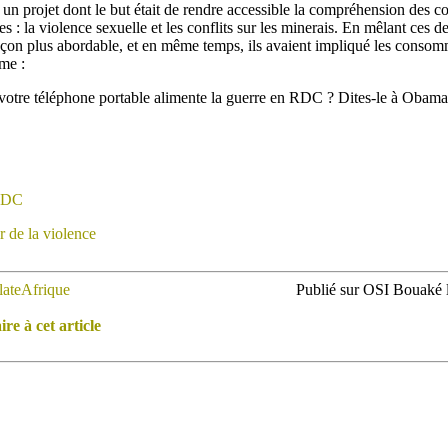
 un projet dont le but était de rendre accessible la compréhension des c
 : la violence sexuelle et les conflits sur les minerais. En mêlant ces de
façon plus abordable, et en même temps, ils avaient impliqué les conso
me :
votre téléphone portable alimente la guerre en RDC ? Dites-le à Obama
 RDC
r de la violence
lateAfrique
Publié sur OSI Bouaké l
e à cet article