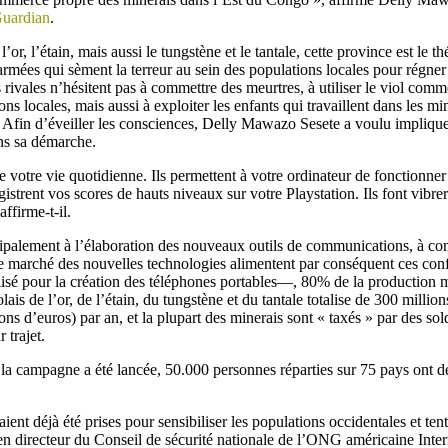
Guardian
.
’or, l’étain, mais aussi le tungstène et le tantale, cette province est le th
mées qui sèment la terreur au sein des populations locales pour régner 
rivales n’hésitent pas à commettre des meurtres, à utiliser le viol com
ons locales, mais aussi à exploiter les enfants qui travaillent dans les m
Afin d’éveiller les consciences, Delly Mawazo Sesete a voulu impliqu
ns sa démarche.
de votre vie quotidienne. Ils permettent à votre ordinateur de fonctionne
registrent vos scores de hauts niveaux sur votre Playstation. Ils font vib
ffirme-t-il.
cipalement à l’élaboration des nouveaux outils de communications, à co
e marché des nouvelles technologies alimentent par conséquent ces confl
lisé pour la création des téléphones portables—, 80% de la production 
 de l’or, de l’étain, du tungstène et du tantale totalise de 300 millions
ons d’euros) par an, et la plupart des minerais sont « taxés » par des so
 trajet.
a campagne a été lancée, 50.000 personnes réparties sur 75 pays ont déj
ient déjà été prises pour sensibiliser les populations occidentales et tente
n directeur du Conseil de sécurité nationale de l’ONG américaine Inter