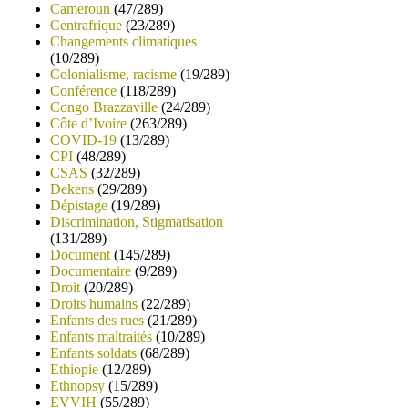
Cameroun
(47/289)
Centrafrique
(23/289)
Changements climatiques
(10/289)
Colonialisme, racisme
(19/289)
Conférence
(118/289)
Congo Brazzaville
(24/289)
Côte d’Ivoire
(263/289)
COVID-19
(13/289)
CPI
(48/289)
CSAS
(32/289)
Dekens
(29/289)
Dépistage
(19/289)
Discrimination, Stigmatisation
(131/289)
Document
(145/289)
Documentaire
(9/289)
Droit
(20/289)
Droits humains
(22/289)
Enfants des rues
(21/289)
Enfants maltraités
(10/289)
Enfants soldats
(68/289)
Ethiopie
(12/289)
Ethnopsy
(15/289)
EVVIH
(55/289)