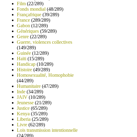
Film
(22/289)
Fonds mondial
(48/289)
Françafrique
(39/289)
France
(289/289)
Gabon
(12/289)
Génériques
(59/289)
Genre
(22/289)
Guerre, violences collectives
(149/289)
Guinée
(12/289)
Haïti
(15/289)
Handicap
(10/289)
Histoire
(49/289)
Homosexualité, Homophobie
(44/289)
Humanitaire
(47/289)
Inde
(34/289)
JAIV
(10/289)
Jeunesse
(21/289)
Justice
(65/289)
Kenya
(35/289)
Liberia
(25/289)
Livre
(62/289)
Lois transmission intentionnelle
(24/289)