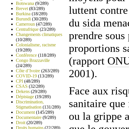
Botswana
(9/289)
luttent contre
Brevet
(83/289)
Burkina
(18/289)
Burundi
(30/289)
du
sida
menac
Cameroun
(47/289)
Centrafrique
(23/289)
prendre sous
Changements climatiques
(10/289)
proportions s
Colonialisme, racisme
(19/289)
Conférence
(118/289)
(rapport
ONU
Congo Brazzaville
(24/289)
2001).
Côte d’Ivoire
(263/289)
COVID-19
(13/289)
CPI
(48/289)
CSAS
(32/289)
Face aux risq
Dekens
(29/289)
Dépistage
(19/289)
sanitaire que
Discrimination,
Stigmatisation
(131/289)
Document
(145/289)
ou la grippe a
Documentaire
(9/289)
Droit
(20/289)
que le gouve
Droits humains
(22/289)