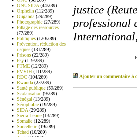
ONUSIDA
(44/289)
justice (Reut
Orphelin
(112/289)
Ouganda
(29/289)
professional 
Photographie
(27/289)
Pillage des ressources
International
(77/289)
Politiques
(120/289)
Prévention, réduction des
risques
(131/289)
Prisons
(22/289)
P
Psy
(119/289)
PTME
(12/289)
PVVIH
(111/289)
Ajouter un commentaire à ce
RDC
(104/289)
Rwanda
(23/289)
Santé publique
(59/289)
Scolarisation
(9/289)
Sénégal
(13/289)
Sérophobie
(19/289)
SIDA
(29/289)
Sierra Leone
(13/289)
Somalie
(12/289)
Sorcellerie
(19/289)
Tchad
(10/289)