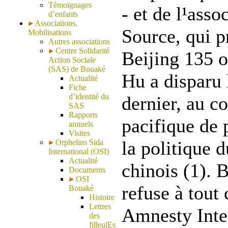
Témoignages
- et de l¹ass
d’enfants
Associations,
Source, qui p
Mobilisations
Autres associations
Centre Solidarité
Beijing 135 
Action Sociale
(SAS) de Bouaké
Hu a disparu 
Actualité
Fiche
d’identité du
dernier, au c
SAS
Rapports
pacifique de 
annuels
Visites
la politique
Orphelins Sida
International (OSI)
Actualité
chinois (1). B
Documents
OSI
refuse à tout
Bouaké
Histoire
Lettres
Amnesty Inter
des
filleulEs