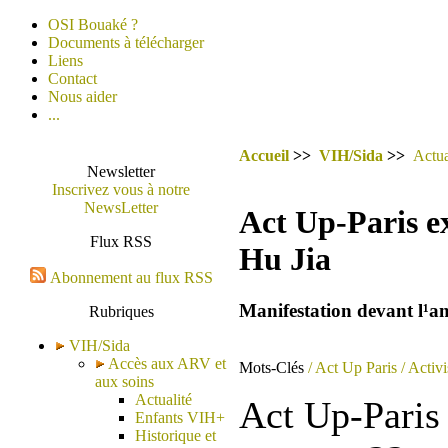
OSI Bouaké ?
Documents à télécharger
Liens
Contact
Nous aider
...
Accueil
>>
VIH/Sida
>>
Actua
Newsletter
Inscrivez vous à notre
NewsLetter
Act Up-Paris exi
Flux RSS
Hu Jia
Abonnement au flux RSS
Manifestation devant l¹a
Rubriques
VIH/Sida
Accès aux ARV et
Mots-Clés
/ Act Up Paris
/ Activ
aux soins
Actualité
Act Up-Pari
Enfants VIH+
Historique et