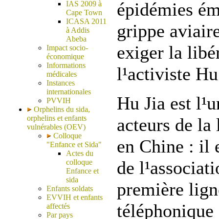
épidémies ém
IAS 2009 à
Cape Town
ICASA 2011
grippe aviair
à Addis
Abeba
exiger la lib
Impact socio-
économique
Informations
l¹activiste Hu
médicales
Instances
internationales
Hu Jia est l¹
PVVIH
Orphelins du sida,
orphelins et enfants
acteurs de la 
vulnérables (OEV)
Colloque
en Chine : il 
"Enfance et Sida"
Actes du
de l¹associati
colloque
Enfance et
sida
première lign
Enfants soldats
EVVIH et enfants
téléphonique 
affectés
Par pays