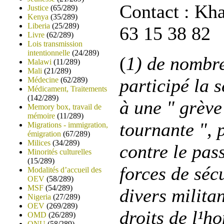
Contact : Kha
Justice
(65/289)
Kenya
(35/289)
Liberia
(25/289)
63 15 38 82
Livre
(62/289)
Lois transmission
intentionnelle
(24/289)
(
1) de nombre
Malawi
(11/289)
Mali
(21/289)
participé la 
Médecine
(62/289)
Médicament, Traitements
(142/289)
à une " grève
Memory box, travail de
mémoire
(11/289)
tournante ", 
Migrations - immigration,
émigration
(67/289)
Milices
(34/289)
contre le pas
Minorités culturelles
(15/289)
forces de séc
Modalités d’accueil des
OEV
(58/289)
MSF
(54/289)
divers milita
Nigeria
(27/289)
OEV
(269/289)
droits de l¹h
OMD
(26/289)
ONU
(58/289)