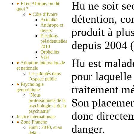
Hu ne soit se
Et en Afrique, on dit
quoi ?
Côte d’Ivoire
détention, co
Actualité
Anthropo et
produit à plus
divers
Elections
présidentielles
depuis 2004 (
2010
Orphelins
VIH
Hu est malade
Adoption internationale
et nationale
pour laquelle
Les adoptés dans
l’espace public
Psychologie
traitement mé
géopolitique
"Nous
Son placemen
professionnels de la
psychologie et de la
psychiatrie"
donc directem
Justice internationale
Zone Franche
danger.
Haïti : 2010, et au
dela...