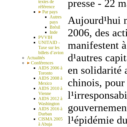
presse - 22 
textes de
référence
Par pays
Aujourd¹hui 
Autres
pays
Brésil
2006, des acti
Inde
PVVIH
manifestent à
UNITAID -
Taxe sur les
billets d’avion
d¹autres capi
Actualités
Conférences
en solidarité 
AIDS 2006 à
Toronto
AIDS 2008 à
chinois, pour
Mexico
AIDS 2010 à
l¹irresponsabi
Vienne
AIDS 2012 à
Washington
gouvernement
AIDS 2016 à
Durban
l¹épidémie d
CISMA 2005
à Abuja