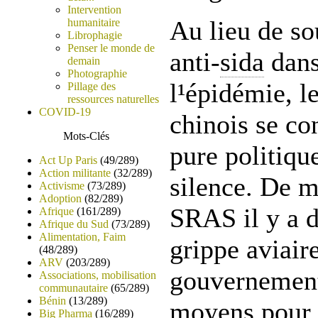
Intervention
Au lieu de so
humanitaire
Librophagie
Penser le monde de
anti-
sida
dans
demain
Photographie
l¹épidémie, 
Pillage des
ressources naturelles
COVID-19
chinois se co
Mots-Clés
pure politiqu
Act Up Paris
(49/289)
Action militante
(32/289)
silence. De 
Activisme
(73/289)
Adoption
(82/289)
SRAS il y a d
Afrique
(161/289)
Afrique du Sud
(73/289)
Alimentation, Faim
grippe aviair
(48/289)
ARV
(203/289)
gouvernement
Associations, mobilisation
communautaire
(65/289)
Bénin
(13/289)
moyens pour f
Big Pharma
(16/289)