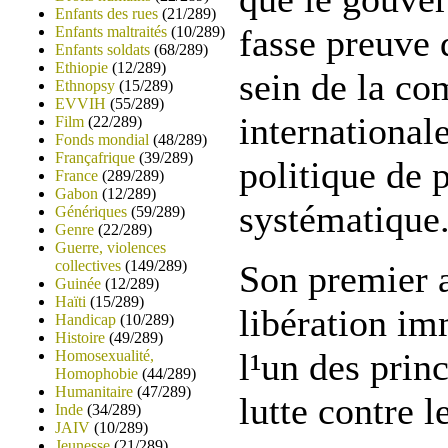
Enfants des rues
(21/289)
fasse preuve 
Enfants maltraités
(10/289)
Enfants soldats
(68/289)
Ethiopie
(12/289)
sein de la c
Ethnopsy
(15/289)
EVVIH
(55/289)
international
Film
(22/289)
Fonds mondial
(48/289)
Françafrique
(39/289)
politique de 
France
(289/289)
Gabon
(12/289)
systématique
Génériques
(59/289)
Genre
(22/289)
Guerre, violences
collectives
(149/289)
Son premier a
Guinée
(12/289)
Haïti
(15/289)
libération im
Handicap
(10/289)
Histoire
(49/289)
l¹un des prin
Homosexualité,
Homophobie
(44/289)
Humanitaire
(47/289)
lutte contre l
Inde
(34/289)
JAIV
(10/289)
Jeunesse
(21/289)