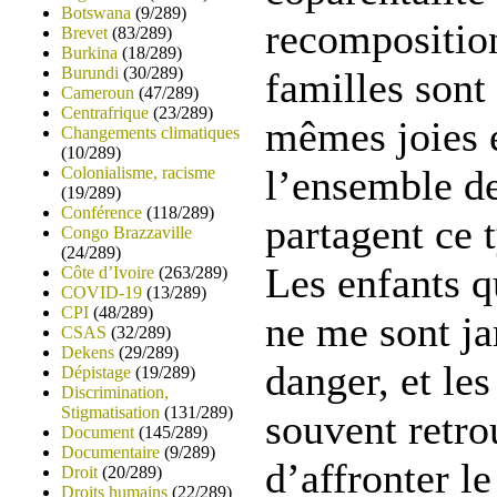
Botswana
(9/289)
recomposition
Brevet
(83/289)
Burkina
(18/289)
Burundi
(30/289)
familles sont
Cameroun
(47/289)
Centrafrique
(23/289)
mêmes joies e
Changements climatiques
(10/289)
l’ensemble de
Colonialisme, racisme
(19/289)
Conférence
(118/289)
partagent ce 
Congo Brazzaville
(24/289)
Les enfants q
Côte d’Ivoire
(263/289)
COVID-19
(13/289)
CPI
(48/289)
ne me sont j
CSAS
(32/289)
Dekens
(29/289)
danger, et les
Dépistage
(19/289)
Discrimination,
Stigmatisation
(131/289)
souvent retro
Document
(145/289)
Documentaire
(9/289)
d’affronter le
Droit
(20/289)
Droits humains
(22/289)