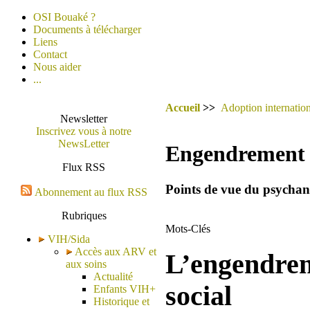
OSI Bouaké ?
Documents à télécharger
Liens
Contact
Nous aider
...
Accueil
>>
Adoption internation
Newsletter
Inscrivez vous à notre
NewsLetter
Engendrement et
Flux RSS
Points de vue du psychana
Abonnement au flux RSS
Rubriques
Mots-Clés
VIH/Sida
Accès aux ARV et
L’engendrem
aux soins
Actualité
social
Enfants VIH+
Historique et