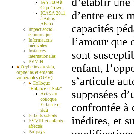
d’établir une 
IAS 2009 à
Cape Town
d’entre eux m
ICASA 2011
à Addis
Abeba
capacités péd
Impact socio-
économique
l’amour que 
Informations
médicales
Instances
sont suscepti
internationales
PVVIH
enfant, l’oppo
Orphelins du sida,
orphelins et enfants
s’articule au
vulnérables (OEV)
Colloque
"Enfance et Sida"
supposées d’
Actes du
colloque
confrontée à 
Enfance et
sida
Enfants soldats
inédites, et s
EVVIH et enfants
affectés
modifications
Par pays