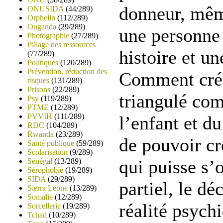
donneur, mêm
ONUSIDA
(44/289)
Orphelin
(112/289)
Ouganda
(29/289)
une personne
Photographie
(27/289)
Pillage des ressources
histoire et un
(77/289)
Politiques
(120/289)
Prévention, réduction des
Comment crée
risques
(131/289)
Prisons
(22/289)
triangulé com
Psy
(119/289)
PTME
(12/289)
PVVIH
(111/289)
l’enfant et du
RDC
(104/289)
Rwanda
(23/289)
de pouvoir cr
Santé publique
(59/289)
Scolarisation
(9/289)
qui puisse s’
Sénégal
(13/289)
Sérophobie
(19/289)
SIDA
(29/289)
partiel, le dé
Sierra Leone
(13/289)
Somalie
(12/289)
réalité psych
Sorcellerie
(19/289)
Tchad
(10/289)