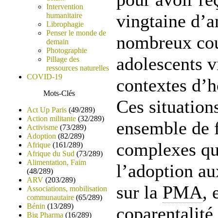
Intervention
vingtaine d’a
humanitaire
Librophagie
Penser le monde de
nombreux cou
demain
Photographie
adolescents v
Pillage des
ressources naturelles
COVID-19
contextes d’h
Mots-Clés
Ces situation
Act Up Paris
(49/289)
Action militante
(32/289)
ensemble de 
Activisme
(73/289)
Adoption
(82/289)
complexes qu
Afrique
(161/289)
Afrique du Sud
(73/289)
Alimentation, Faim
l’adoption au
(48/289)
ARV
(203/289)
sur la
PMA
, 
Associations, mobilisation
communautaire
(65/289)
Bénin
(13/289)
coparentalité 
Big Pharma
(16/289)