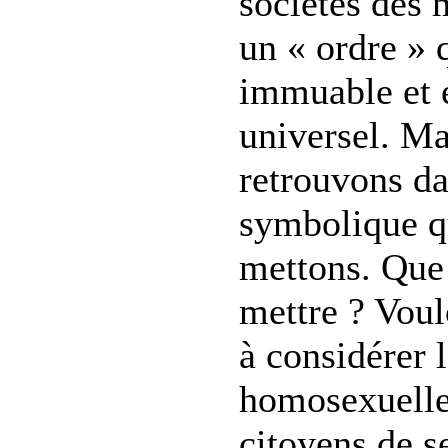
sociétés des 
un « ordre » 
immuable et 
universel. Ma
retrouvons d
symbolique q
mettons. Que
mettre ? Vou
à considérer 
homosexuell
citoyens de s