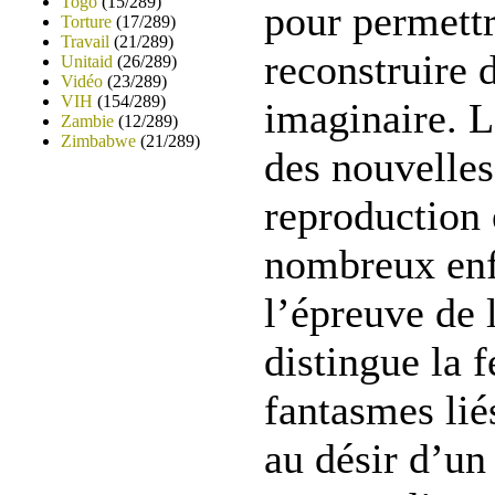
Togo
(15/289)
pour permettr
Torture
(17/289)
Travail
(21/289)
reconstruire
Unitaid
(26/289)
Vidéo
(23/289)
VIH
(154/289)
imaginaire. 
Zambie
(12/289)
Zimbabwe
(21/289)
des nouvelles
reproduction 
nombreux enf
l’épreuve de l
distingue la 
fantasmes liés
au désir d’un