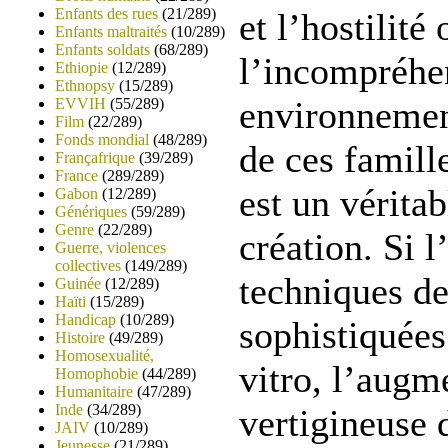
Enfants des rues
(21/289)
et l’hostilité 
Enfants maltraités
(10/289)
Enfants soldats
(68/289)
l’incompréhe
Ethiopie
(12/289)
Ethnopsy
(15/289)
environnement
EVVIH
(55/289)
Film
(22/289)
Fonds mondial
(48/289)
de ces famille
Françafrique
(39/289)
France
(289/289)
est un véritab
Gabon
(12/289)
Génériques
(59/289)
Genre
(22/289)
création. Si l
Guerre, violences
collectives
(149/289)
techniques de
Guinée
(12/289)
Haïti
(15/289)
Handicap
(10/289)
sophistiquées
Histoire
(49/289)
Homosexualité,
vitro, l’augm
Homophobie
(44/289)
Humanitaire
(47/289)
Inde
(34/289)
vertigineuse 
JAIV
(10/289)
Jeunesse
(21/289)