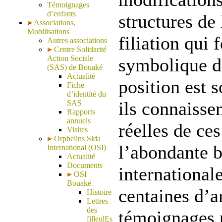
Témoignages
d’enfants
structures de 
Associations,
Mobilisations
filiation qui 
Autres associations
Centre Solidarité
Action Sociale
symbolique de
(SAS) de Bouaké
Actualité
position est 
Fiche
d’identité du
ils connaissen
SAS
Rapports
annuels
réelles de ces
Visites
Orphelins Sida
l’abondante b
International (OSI)
Actualité
Documents
internationa
OSI
Bouaké
centaines d’ar
Histoire
Lettres
des
témoignages p
filleulEs