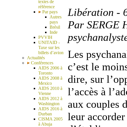
textes de
référence
Libération - 
Par pays
Autres
Par SERGE H
pays
Brésil
Inde
psychanalyst
PVVIH
UNITAID -
Taxe sur les
Les psychanal
billets d’avion
Actualités
Conférences
c’est le moin
AIDS 2006 à
Toronto
dire, sur l’op
AIDS 2008 à
Mexico
l’accès à l’ad
AIDS 2010 à
Vienne
AIDS 2012 à
aux couples 
Washington
AIDS 2016 à
leur accorder 
Durban
CISMA 2005
à Abuja