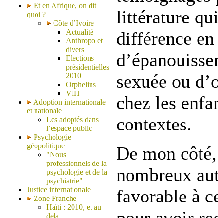
Et en Afrique, on dit
littérature qu
quoi ?
Côte d’Ivoire
Actualité
différence en
Anthropo et
divers
d’épanouissem
Elections
présidentielles
sexuée ou d’o
2010
Orphelins
VIH
chez les enfa
Adoption internationale
et nationale
contextes.
Les adoptés dans
l’espace public
Psychologie
géopolitique
De mon côté, 
"Nous
professionnels de la
nombreux aut
psychologie et de la
psychiatrie"
Justice internationale
favorable à ce
Zone Franche
Haïti : 2010, et au
pour avoir re
dela...