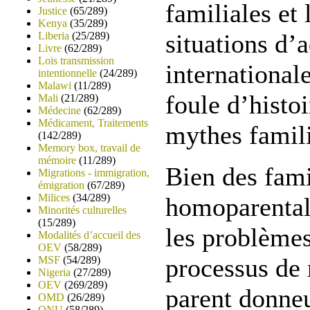
familiales et
Justice
(65/289)
Kenya
(35/289)
situations d’
Liberia
(25/289)
Livre
(62/289)
Lois transmission
internationale
intentionnelle
(24/289)
Malawi
(11/289)
foule d’histo
Mali
(21/289)
Médecine
(62/289)
Médicament, Traitements
mythes famil
(142/289)
Memory box, travail de
mémoire
(11/289)
Bien des fami
Migrations - immigration,
émigration
(67/289)
Milices
(34/289)
homoparental
Minorités culturelles
(15/289)
les problèmes
Modalités d’accueil des
OEV
(58/289)
processus de 
MSF
(54/289)
Nigeria
(27/289)
OEV
(269/289)
parent donne
OMD
(26/289)
ONU
(58/289)