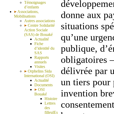
développemen
Témoignages
d’enfants
Associations,
donne aux pay
Mobilisations
Autres associations
situations spé
Centre Solidarité
Action Sociale
qu’une urgen
(SAS) de Bouaké
Actualité
Fiche
publique, d’é
d’identité du
SAS
obligatoires 
Rapports
annuels
Visites
délivrée par
Orphelins Sida
International (OSI)
un tiers pour
Actualité
Documents
OSI
invention bre
Bouaké
Histoire
consentement 
Lettres
des
filleulEs