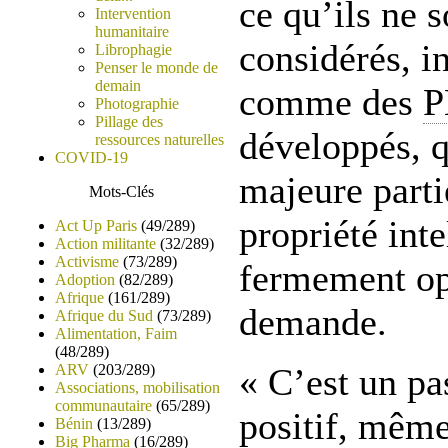
ce qu’ils ne s
Intervention
humanitaire
considérés, i
Librophagie
Penser le monde de
demain
comme des
Photographie
Pillage des
développés, q
ressources naturelles
COVID-19
majeure parti
Mots-Clés
propriété inte
Act Up Paris
(49/289)
Action militante
(32/289)
Activisme
(73/289)
fermement op
Adoption
(82/289)
Afrique
(161/289)
demande.
Afrique du Sud
(73/289)
Alimentation, Faim
(48/289)
ARV
(203/289)
« C’est un pa
Associations, mobilisation
communautaire
(65/289)
positif, même 
Bénin
(13/289)
Big Pharma
(16/289)