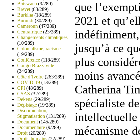
que l’exempti
Botswana
(9/289)
Brevet
(83/289)
Burkina
(18/289)
2021 et qu’el
Burundi
(30/289)
Cameroun
(47/289)
indéfiniment,
Centrafrique
(23/289)
Changements climatiques
(10/289)
jusqu’à ce qu
Colonialisme, racisme
(19/289)
plus considé
Conférence
(118/289)
Congo Brazzaville
(24/289)
moins avancés
Côte d’Ivoire
(263/289)
COVID-19
(13/289)
Catherina T
CPI
(48/289)
CSAS
(32/289)
Dekens
(29/289)
spécialiste de
Dépistage
(19/289)
Discrimination,
intellectuell
Stigmatisation
(131/289)
Document
(145/289)
mécanisme d
Documentaire
(9/289)
Droit
(20/289)
Droits humains
(22/289)