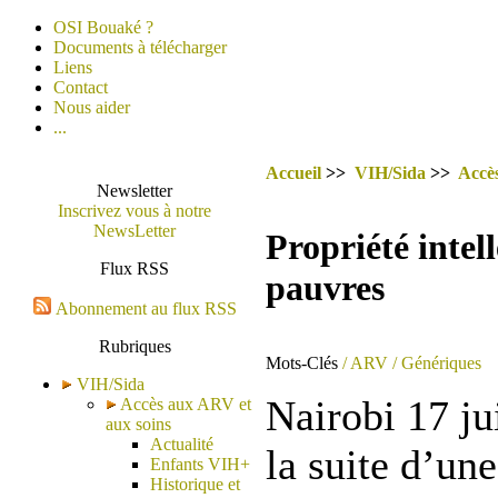
OSI Bouaké ?
Documents à télécharger
Liens
Contact
Nous aider
...
Accueil
>>
VIH/Sida
>>
Accè
Newsletter
Inscrivez vous à notre
NewsLetter
Propriété intell
Flux RSS
pauvres
Abonnement au flux RSS
Rubriques
Mots-Clés
/ ARV
/ Génériques
VIH/Sida
Nairobi 17 ju
Accès aux ARV et
aux soins
Actualité
la suite d’une
Enfants VIH+
Historique et