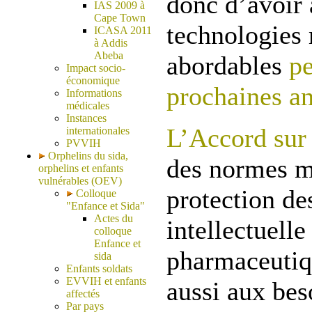
donc d’avoir 
IAS 2009 à
Cape Town
technologies
ICASA 2011
à Addis
Abeba
abordables
pe
Impact socio-
économique
prochaines a
Informations
médicales
Instances
L’Accord sur
internationales
PVVIH
Orphelins du sida,
des normes m
orphelins et enfants
vulnérables (OEV)
protection de
Colloque
"Enfance et Sida"
Actes du
intellectuelle
colloque
Enfance et
pharmaceutiq
sida
Enfants soldats
EVVIH et enfants
aussi aux bes
affectés
Par pays