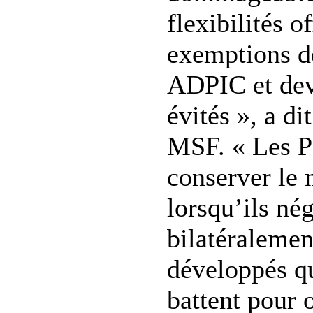
flexibilités o
exemptions de
ADPIC et devr
évités », a d
MSF
. « Les
conserver le
lorsqu’ils né
bilatéralemen
développés qu
battent pour 