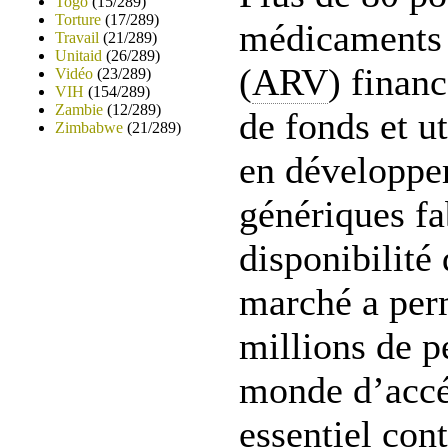
Togo
(15/289)
Torture
(17/289)
médicaments 
Travail
(21/289)
Unitaid
(26/289)
(
ARV
) financ
Vidéo
(23/289)
VIH
(154/289)
Zambie
(12/289)
de fonds et ut
Zimbabwe
(21/289)
en développe
génériques fa
disponibilité
marché a perm
millions de p
monde d’accé
essentiel con