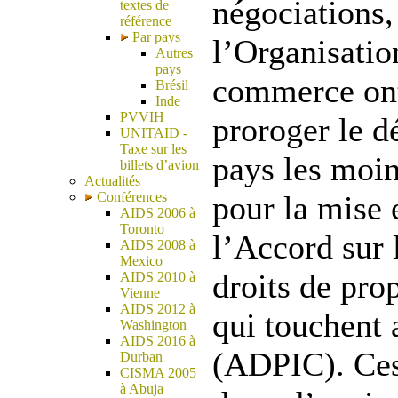
négociations
textes de
référence
Par pays
l’Organisati
Autres
pays
commerce on
Brésil
Inde
PVVIH
proroger le d
UNITAID -
Taxe sur les
pays les moin
billets d’avion
Actualités
Conférences
pour la mise 
AIDS 2006 à
Toronto
l’Accord sur 
AIDS 2008 à
Mexico
droits de prop
AIDS 2010 à
Vienne
AIDS 2012 à
qui touchent
Washington
AIDS 2016 à
(ADPIC). Ces
Durban
CISMA 2005
à Abuja