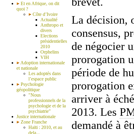
brevet.
Et en Afrique, on dit
quoi ?
Côte d’Ivoire
La décision, 
Actualité
Anthropo et
consensus, pré
divers
Elections
présidentielles
de négocier u
2010
Orphelins
prorogation u
VIH
Adoption internationale
et nationale
période de hui
Les adoptés dans
l’espace public
prorogation e
Psychologie
géopolitique
"Nous
arriver à éché
professionnels de la
psychologie et de la
2013. Les
P
psychiatrie"
Justice internationale
demandé à êt
Zone Franche
Haïti : 2010, et au
dela...