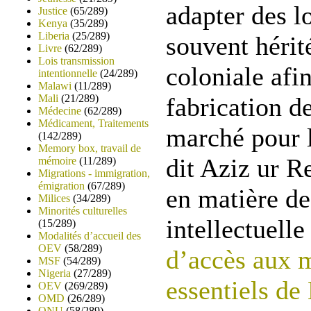
adapter des l
Justice
(65/289)
Kenya
(35/289)
Liberia
(25/289)
souvent hérit
Livre
(62/289)
Lois transmission
coloniale afi
intentionnelle
(24/289)
Malawi
(11/289)
Mali
(21/289)
fabrication 
Médecine
(62/289)
Médicament, Traitements
marché pour l
(142/289)
Memory box, travail de
dit Aziz ur R
mémoire
(11/289)
Migrations - immigration,
émigration
(67/289)
en matière de
Milices
(34/289)
Minorités culturelles
intellectuell
(15/289)
Modalités d’accueil des
OEV
(58/289)
d’accès aux 
MSF
(54/289)
Nigeria
(27/289)
essentiels d
OEV
(269/289)
OMD
(26/289)
ONU
(58/289)