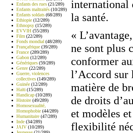
international
Enfants des rues
(21/289)
Enfants maltraités
(10/289)
la santé.
Enfants soldats
(68/289)
Ethiopie
(12/289)
Ethnopsy
(15/289)
EVVIH
(55/289)
« L’avantage,
Film
(22/289)
Fonds mondial
(48/289)
ne sont plus 
Françafrique
(39/289)
France
(289/289)
Gabon
(12/289)
conformer au
Génériques
(59/289)
Genre
(22/289)
l’Accord sur
Guerre, violences
collectives
(149/289)
matière de br
Guinée
(12/289)
Haïti
(15/289)
Handicap
(10/289)
de droits d’a
Histoire
(49/289)
Homosexualité,
et modèles et 
Homophobie
(44/289)
Humanitaire
(47/289)
Inde
(34/289)
flexibilité né
JAIV
(10/289)
Jeunesse
(21/289)