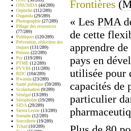
Frontières
(
M
ONUSIDA
(44/289)
Orphelin
(112/289)
Ouganda
(29/289)
« Les
PMA
de
Photographie
(27/289)
Pillage des ressources
de cette flexi
(77/289)
Politiques
(120/289)
Prévention, réduction des
apprendre de 
risques
(131/289)
Prisons
(22/289)
pays en dével
Psy
(119/289)
PTME
(12/289)
PVVIH
(111/289)
utilisée pour
RDC
(104/289)
Rwanda
(23/289)
capacités de 
Santé publique
(59/289)
Scolarisation
(9/289)
Sénégal
(13/289)
particulier d
Sérophobie
(19/289)
SIDA
(29/289)
pharmaceutiqu
Sierra Leone
(13/289)
Somalie
(12/289)
Sorcellerie
(19/289)
Plus de 80 po
Tchad
(10/289)