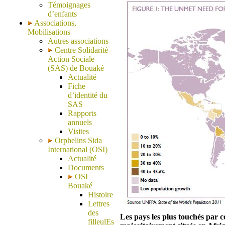
Témoignages
d’enfants
Associations,
Mobilisations
Autres associations
Centre Solidarité
Action Sociale
(SAS) de Bouaké
Actualité
Fiche
d’identité du
SAS
Rapports
annuels
Visites
Orphelins Sida
International (OSI)
Actualité
Documents
OSI
Bouaké
Histoire
Lettres
des
Les pays les plus touchés par 
filleulEs