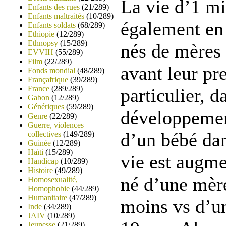
La vie d’1 mi
Enfants des rues
(21/289)
Enfants maltraités
(10/289)
également en 
Enfants soldats
(68/289)
Ethiopie
(12/289)
Ethnopsy
(15/289)
nés de mères 
EVVIH
(55/289)
Film
(22/289)
avant leur pr
Fonds mondial
(48/289)
Françafrique
(39/289)
France
(289/289)
particulier, d
Gabon
(12/289)
Génériques
(59/289)
développement
Genre
(22/289)
Guerre, violences
d’un bébé da
collectives
(149/289)
Guinée
(12/289)
Haïti
(15/289)
vie est augme
Handicap
(10/289)
Histoire
(49/289)
né d’une mèr
Homosexualité,
Homophobie
(44/289)
Humanitaire
(47/289)
moins vs d’u
Inde
(34/289)
JAIV
(10/289)
Jeunesse
(21/289)