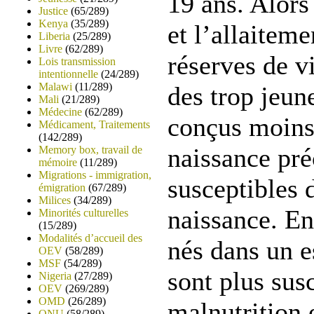
19 ans. Alors
Justice
(65/289)
Kenya
(35/289)
et l’allaitem
Liberia
(25/289)
Livre
(62/289)
réserves de v
Lois transmission
intentionnelle
(24/289)
Malawi
(11/289)
des trop jeun
Mali
(21/289)
Médecine
(62/289)
conçus moins
Médicament, Traitements
(142/289)
naissance pr
Memory box, travail de
mémoire
(11/289)
Migrations - immigration,
susceptibles 
émigration
(67/289)
Milices
(34/289)
naissance. Enf
Minorités culturelles
(15/289)
Modalités d’accueil des
nés dans un e
OEV
(58/289)
MSF
(54/289)
sont plus susc
Nigeria
(27/289)
OEV
(269/289)
OMD
(26/289)
malnutrition 
ONU
(58/289)