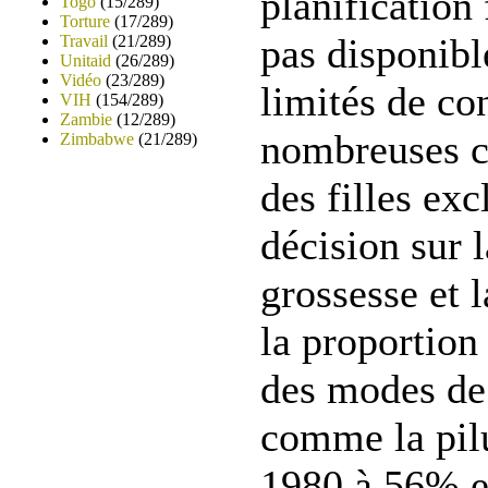
planification
Togo
(15/289)
Torture
(17/289)
pas disponibl
Travail
(21/289)
Unitaid
(26/289)
Vidéo
(23/289)
limités de con
VIH
(154/289)
Zambie
(12/289)
nombreuses c
Zimbabwe
(21/289)
des filles exc
décision sur 
grossesse et 
la proportion 
des modes de
comme la pilu
1980 à 56% e