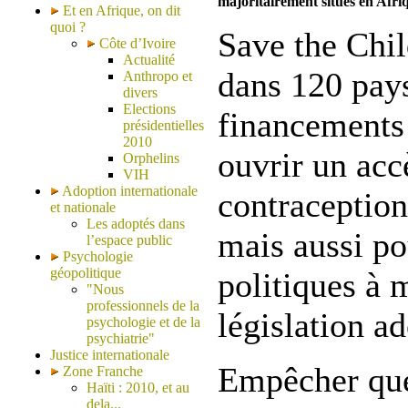
majoritairement situés en Afri
Et en Afrique, on dit
quoi ?
Save the Chil
Côte d’Ivoire
Actualité
dans 120 pays
Anthropo et
divers
Elections
financements
présidentielles
2010
ouvrir un accè
Orphelins
VIH
Adoption internationale
contraception
et nationale
Les adoptés dans
mais aussi po
l’espace public
Psychologie
géopolitique
politiques à 
"Nous
professionnels de la
législation a
psychologie et de la
psychiatrie"
Justice internationale
Empêcher que
Zone Franche
Haïti : 2010, et au
dela...