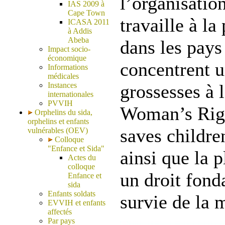
l’organisatio
IAS 2009 à
Cape Town
travaille à la
ICASA 2011
à Addis
Abeba
dans les pays
Impact socio-
économique
concentrent u
Informations
médicales
Instances
grossesses à 
internationales
PVVIH
Woman’s Righ
Orphelins du sida,
orphelins et enfants
saves children
vulnérables (OEV)
Colloque
"Enfance et Sida"
ainsi que la p
Actes du
colloque
un droit fond
Enfance et
sida
Enfants soldats
survie de la 
EVVIH et enfants
affectés
Par pays