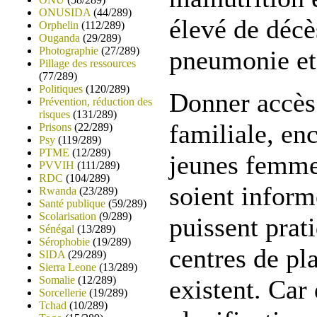
ONUSIDA
(44/289)
élevé de déc
Orphelin
(112/289)
Ouganda
(29/289)
Photographie
(27/289)
pneumonie et 
Pillage des ressources
(77/289)
Politiques
(120/289)
Donner accès 
Prévention, réduction des
risques
(131/289)
familiale, enc
Prisons
(22/289)
Psy
(119/289)
PTME
(12/289)
jeunes femme
PVVIH
(111/289)
RDC
(104/289)
soient informé
Rwanda
(23/289)
Santé publique
(59/289)
Scolarisation
(9/289)
puissent pra
Sénégal
(13/289)
Sérophobie
(19/289)
centres de pla
SIDA
(29/289)
Sierra Leone
(13/289)
Somalie
(12/289)
existent. Car 
Sorcellerie
(19/289)
Tchad
(10/289)