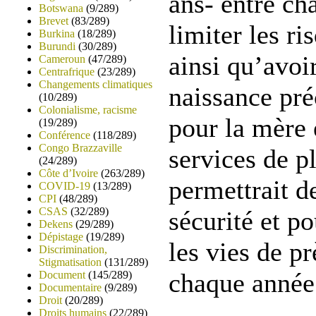
ans- entre ch
Botswana
(9/289)
Brevet
(83/289)
limiter les ri
Burkina
(18/289)
Burundi
(30/289)
ainsi qu’avoir
Cameroun
(47/289)
Centrafrique
(23/289)
Changements climatiques
naissance pré
(10/289)
Colonialisme, racisme
pour la mère 
(19/289)
Conférence
(118/289)
Congo Brazzaville
services de p
(24/289)
Côte d’Ivoire
(263/289)
permettrait d
COVID-19
(13/289)
CPI
(48/289)
CSAS
(32/289)
sécurité et po
Dekens
(29/289)
Dépistage
(19/289)
les vies de p
Discrimination,
Stigmatisation
(131/289)
chaque année
Document
(145/289)
Documentaire
(9/289)
Droit
(20/289)
Droits humains
(22/289)