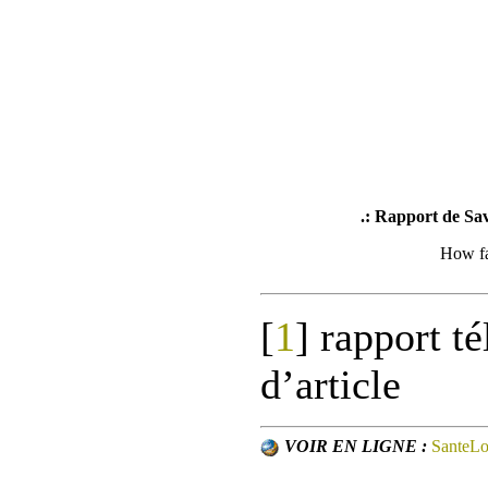
.: Rapport de Sav
How fa
[
1
]
rapport té
d’article
VOIR EN LIGNE :
SanteL