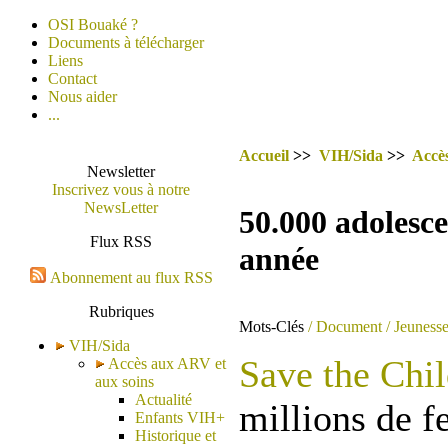
OSI Bouaké ?
Documents à télécharger
Liens
Contact
Nous aider
...
Accueil
>>
VIH/Sida
>>
Accè
Newsletter
Inscrivez vous à notre
NewsLetter
50.000 adolesce
Flux RSS
année
Abonnement au flux RSS
Rubriques
Mots-Clés
/ Document
/ Jeuness
VIH/Sida
Save the Chi
Accès aux ARV et
aux soins
Actualité
millions de 
Enfants VIH+
Historique et