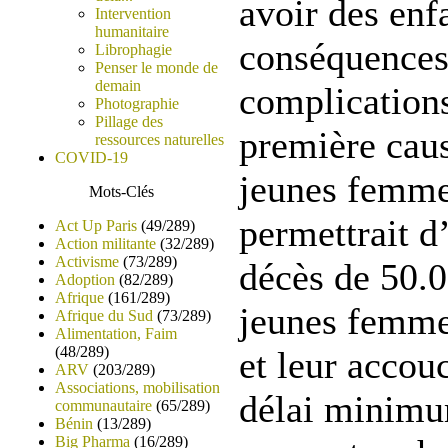
avoir des enfa
Intervention
humanitaire
conséquences,
Librophagie
Penser le monde de
demain
complications
Photographie
Pillage des
première caus
ressources naturelles
COVID-19
jeunes femme
Mots-Clés
permettrait d
Act Up Paris
(49/289)
Action militante
(32/289)
Activisme
(73/289)
décès de 50.0
Adoption
(82/289)
Afrique
(161/289)
jeunes femme
Afrique du Sud
(73/289)
Alimentation, Faim
(48/289)
et leur accou
ARV
(203/289)
Associations, mobilisation
délai minim
communautaire
(65/289)
Bénin
(13/289)
Big Pharma
(16/289)