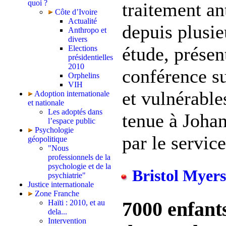
quoi ?
traitement an
Côte d’Ivoire
Actualité
depuis plusie
Anthropo et
divers
étude, présen
Elections
présidentielles
2010
conférence su
Orphelins
VIH
et vulnérable
Adoption internationale
et nationale
Les adoptés dans
tenue à Joha
l’espace public
Psychologie
par le service 
géopolitique
"Nous
professionnels de la
psychologie et de la
Bristol Myers 
psychiatrie"
Justice internationale
Zone Franche
7000 enfant
Haïti : 2010, et au
dela...
Intervention