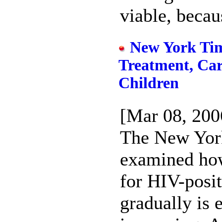
viable, becaus
New York Tim
Treatment, Car
Children
[Mar 08, 20
The New Yor
examined how
for HIV-posit
gradually is