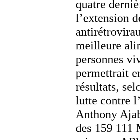
quatre derniè
l’extension d
antirétrovir
meilleure ali
personnes vi
permettrait e
résultats, sel
lutte contre 
Anthony Ajabu
des 159 111 