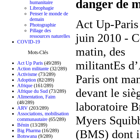
danger de 
humanitaire
Librophagie
Penser le monde de
demain
Act Up-Paris
Photographie
Pillage des
juin 2010 - C
ressources naturelles
COVID-19
matin, des
Mots-Clés
militantEs d
Act Up Paris
(49/289)
Action militante
(32/289)
Activisme
(73/289)
Paris ont man
Adoption
(82/289)
Afrique
(161/289)
devant le siè
Afrique du Sud
(73/289)
Alimentation, Faim
(48/289)
laboratoire B
ARV
(203/289)
Associations, mobilisation
Myers Squib
communautaire
(65/289)
Bénin
(13/289)
(BMS) dont il
Big Pharma
(16/289)
Botswana
(9/289)