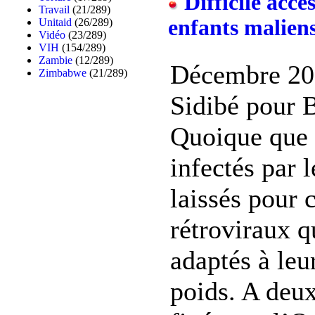
Difficile accè
Travail
(21/289)
enfants malien
Unitaid
(26/289)
Vidéo
(23/289)
VIH
(154/289)
Zambie
(12/289)
Décembre 20
Zimbabwe
(21/289)
Sidibé pour 
Quoique que g
infectés par l
laissés pour 
rétroviraux q
adaptés à leur
poids. A deux