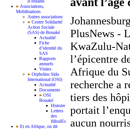
avant l’âge
d’enfants
Associations,
Mobilisations
Autres associations
Johannesburg
Centre Solidarité
Action Sociale
PlusNews - L
(SAS) de Bouaké
Actualité
KwaZulu-Nata
Fiche
d’identité du
SAS
l’épicentre d
Rapports
annuels
Afrique du S
Visites
Orphelins Sida
International (OSI)
recherche a r
Actualité
Documents
tiers des hôp
OSI
Bouaké
Histoire
portait l’enq
Lettres
des
aucun nourris
filleulEs
Et en Afrique, on dit