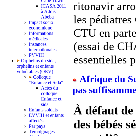
Cape Town
ritonavir arro
ICASA 2011
à Addis
les pédiatre
Abeba
Impact socio-
économique
CTU en parte
Informations
médicales
(essai de CH
Instances
internationales
PVVIH
essentielles p
Orphelins du sida,
orphelins et enfants
vulnérables (OEV)
Afrique du Su
Colloque
"Enfance et Sida"
pas suffisammen
Actes du
colloque
Enfance et
sida
À défaut de 
Enfants soldats
EVVIH et enfants
des bébés sé
affectés
Par pays
Témoignages