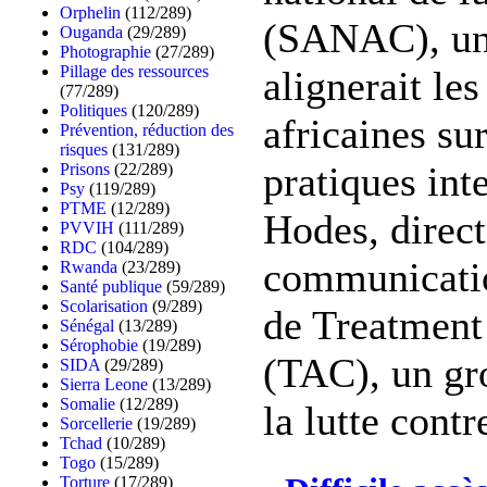
Orphelin
(112/289)
(SANAC), une
Ouganda
(29/289)
Photographie
(27/289)
Pillage des ressources
alignerait les
(77/289)
Politiques
(120/289)
africaines su
Prévention, réduction des
risques
(131/289)
pratiques int
Prisons
(22/289)
Psy
(119/289)
PTME
(12/289)
Hodes, direct
PVVIH
(111/289)
RDC
(104/289)
communicatio
Rwanda
(23/289)
Santé publique
(59/289)
Scolarisation
(9/289)
de Treatmen
Sénégal
(13/289)
Sérophobie
(19/289)
(TAC), un gr
SIDA
(29/289)
Sierra Leone
(13/289)
Somalie
(12/289)
la lutte contre
Sorcellerie
(19/289)
Tchad
(10/289)
Togo
(15/289)
Torture
(17/289)