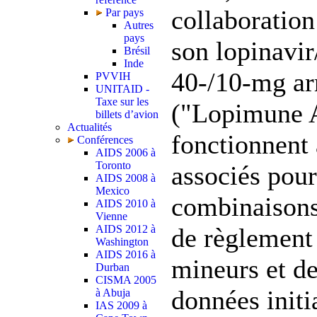
collaboration
Par pays
Autres
pays
son lopinavir
Brésil
Inde
40-/10-mg ar
PVVIH
UNITAID -
Taxe sur les
("Lopimune A
billets d’avion
Actualités
fonctionnent
Conférences
AIDS 2006 à
Toronto
associés pour
AIDS 2008 à
Mexico
combinaison
AIDS 2010 à
Vienne
AIDS 2012 à
de règlement
Washington
AIDS 2016 à
mineurs et de
Durban
CISMA 2005
données initia
à Abuja
IAS 2009 à