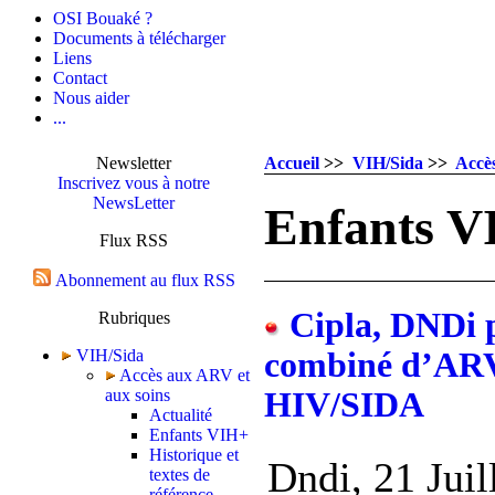
OSI Bouaké ?
Documents à télécharger
Liens
Contact
Nous aider
...
Newsletter
Accueil
>>
VIH/Sida
>>
Accè
Inscrivez vous à notre
NewsLetter
Enfants V
Flux RSS
Abonnement au flux RSS
Cipla, DNDi p
Rubriques
VIH/Sida
combiné d’ARV 
Accès aux ARV et
aux soins
HIV/SIDA
Actualité
Enfants VIH+
Historique et
Dndi, 21 Juil
textes de
référence