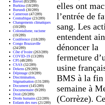
Brevet
(83/289)
elles ont mac
Burkina
(18/289)
Burundi
(30/289)
l’entrée de f
Cameroun
(47/289)
Centrafrique
(23/289)
Changements climatiques
sang. Les act
(10/289)
Colonialisme, racisme
entendent ain
(19/289)
Conférence
(118/289)
Congo Brazzaville
dénoncer la
(24/289)
Côte d’Ivoire
(263/289)
fermeture d’
COVID-19
(13/289)
CPI
(48/289)
CSAS
(32/289)
usine françai
Dekens
(29/289)
Dépistage
(19/289)
BMS à la fin 
Discrimination,
Stigmatisation
(131/289)
semaine à M
Document
(145/289)
Documentaire
(9/289)
Droit
(20/289)
(Corrèze). Ce
Droits humains
(22/289)
Enfants des rues
(21/289)