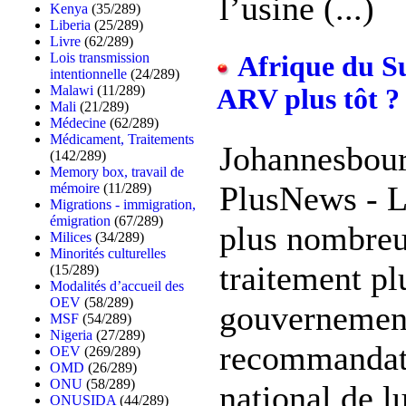
l’usine (...)
Kenya
(35/289)
Liberia
(25/289)
Livre
(62/289)
Lois transmission
Afrique du Su
intentionnelle
(24/289)
Malawi
(11/289)
ARV plus tôt ?
Mali
(21/289)
Médecine
(62/289)
Médicament, Traitements
Johannesbour
(142/289)
Memory box, travail de
PlusNews - L
mémoire
(11/289)
Migrations - immigration,
émigration
(67/289)
plus nombreu
Milices
(34/289)
Minorités culturelles
traitement plu
(15/289)
Modalités d’accueil des
OEV
(58/289)
gouvernement
MSF
(54/289)
Nigeria
(27/289)
recommandat
OEV
(269/289)
OMD
(26/289)
ONU
(58/289)
national de lu
ONUSIDA
(44/289)