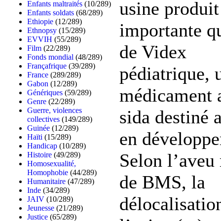
usine produit
Enfants maltraités
(10/289)
Enfants soldats
(68/289)
Ethiopie
(12/289)
importante qu
Ethnopsy
(15/289)
EVVIH
(55/289)
de Videx
Film
(22/289)
Fonds mondial
(48/289)
Françafrique
(39/289)
pédiatrique, 
France
(289/289)
Gabon
(12/289)
médicament a
Génériques
(59/289)
Genre
(22/289)
Guerre, violences
sida destiné 
collectives
(149/289)
Guinée
(12/289)
en développe
Haïti
(15/289)
Handicap
(10/289)
Selon l’ave
Histoire
(49/289)
Homosexualité,
Homophobie
(44/289)
de BMS, la
Humanitaire
(47/289)
Inde
(34/289)
délocalisatio
JAIV
(10/289)
Jeunesse
(21/289)
Justice
(65/289)