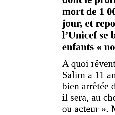
mort de 1 0
jour, et rep
l’Unicef se 
enfants « no
A quoi rêvent
Salim a 11 an
bien arrêtée 
il sera, au c
ou acteur ». 