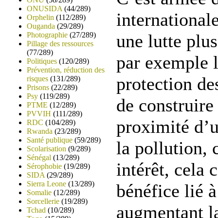
ONUSIDA
(44/289)
international
Orphelin
(112/289)
Ouganda
(29/289)
une lutte plus
Photographie
(27/289)
Pillage des ressources
(77/289)
par exemple l
Politiques
(120/289)
Prévention, réduction des
protection de
risques
(131/289)
Prisons
(22/289)
Psy
(119/289)
de construire
PTME
(12/289)
PVVIH
(111/289)
proximité d’u
RDC
(104/289)
Rwanda
(23/289)
Santé publique
(59/289)
la pollution,
Scolarisation
(9/289)
Sénégal
(13/289)
intérêt, cela
Sérophobie
(19/289)
SIDA
(29/289)
Sierra Leone
(13/289)
bénéfice lié à
Somalie
(12/289)
Sorcellerie
(19/289)
augmentant la
Tchad
(10/289)