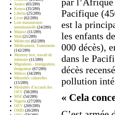
par l’Afrique 
Justice
(65/289)
Kenya
(35/289)
Pacifique (450
Liberia
(25/289)
Livre
(62/289)
est la princip
Lois transmission
intentionnelle
(24/289)
Malawi
(11/289)
les enfants d
Mali
(21/289)
Médecine
(62/289)
000 décès), e
Médicament, Traitements
(142/289)
Memory box, travail de
dans le Pacif
mémoire
(11/289)
Migrations - immigration,
décès recensé
émigration
(67/289)
Milices
(34/289)
Minorités culturelles
pollution inté
(15/289)
Modalités d’accueil des
OEV
(58/289)
« Cela conce
MSF
(54/289)
Nigeria
(27/289)
OEV
(269/289)
OMD
(26/289)
C’est armée d
ONU
(58/289)