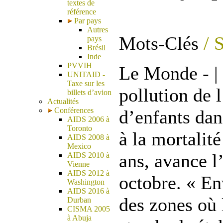
textes de
référence
Par pays
Autres
Mots-Clés
/ S
pays
Brésil
Inde
PVVIH
Le Monde - |
UNITAID -
Taxe sur les
pollution de 
billets d’avion
Actualités
Conférences
d’enfants dan
AIDS 2006 à
Toronto
à la mortalit
AIDS 2008 à
Mexico
ans, avance l
AIDS 2010 à
Vienne
AIDS 2012 à
octobre. « En
Washington
AIDS 2016 à
des zones où 
Durban
CISMA 2005
à Abuja