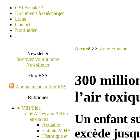
OSI Bouaké ?
Documents à télécharger
Liens
Contact
Nous aider
...
Accueil
>>
Zone Franche
Newsletter
Inscrivez vous à notre
NewsLetter
300 millio
Flux RSS
Abonnement au flux RSS
l’air toxiq
Rubriques
VIH/Sida
Accès aux ARV et
Un enfant su
aux soins
Actualité
excède jusqu
Enfants VIH+
Historique et