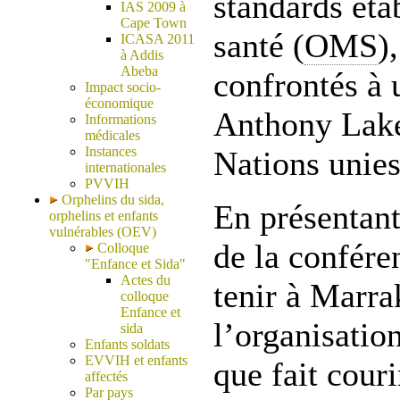
standards éta
IAS 2009 à
Cape Town
santé (
OMS
)
ICASA 2011
à Addis
Abeba
confrontés à 
Impact socio-
économique
Anthony Lake,
Informations
médicales
Instances
Nations unies
internationales
PVVIH
Orphelins du sida,
En présentant
orphelins et enfants
vulnérables (OEV)
de la confére
Colloque
"Enfance et Sida"
Actes du
tenir à Marr
colloque
Enfance et
l’organisatio
sida
Enfants soldats
EVVIH et enfants
que fait couri
affectés
Par pays