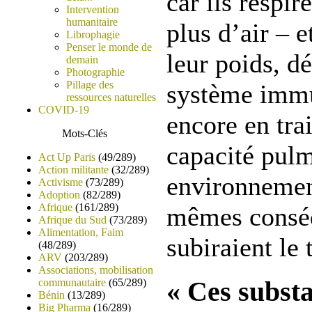
car ils respi
Intervention
humanitaire
plus d’air – 
Librophagie
Penser le monde de
leur poids, dé
demain
Photographie
Pillage des
système immun
ressources naturelles
COVID-19
encore en tra
Mots-Clés
capacité pulm
Act Up Paris
(49/289)
Action militante
(32/289)
environnement
Activisme
(73/289)
Adoption
(82/289)
Afrique
(161/289)
mêmes conséq
Afrique du Sud
(73/289)
Alimentation, Faim
subiraient le
(48/289)
ARV
(203/289)
Associations, mobilisation
« Ces subst
communautaire
(65/289)
Bénin
(13/289)
Big Pharma
(16/289)