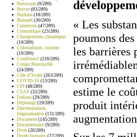
développeme
Botswana
(9/289)
Brevet
(83/289)
Burkina
(18/289)
Burundi
(30/289)
« Les substa
Cameroun
(47/289)
Centrafrique
(23/289)
poumons des e
Changements climatiques
(10/289)
Colonialisme, racisme
les barrières
(19/289)
Conférence
(118/289)
irrémédiable
Congo Brazzaville
(24/289)
compromettant
Côte d’Ivoire
(263/289)
COVID-19
(13/289)
CPI
(48/289)
estime le co
CSAS
(32/289)
Dekens
(29/289)
produit intér
Dépistage
(19/289)
Discrimination,
Stigmatisation
(131/289)
augmentation
Document
(145/289)
Documentaire
(9/289)
Droit
(20/289)
Droits humains
(22/289)