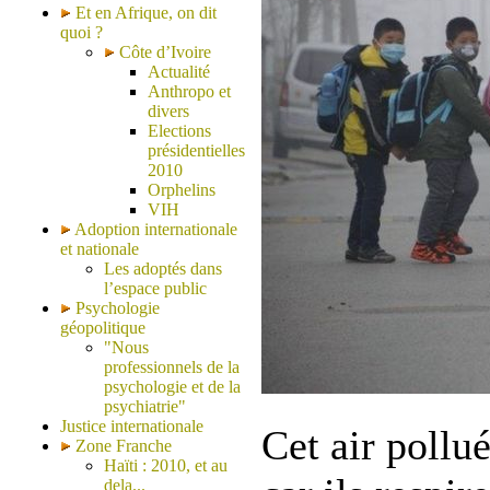
Et en Afrique, on dit
quoi ?
Côte d’Ivoire
Actualité
Anthropo et
divers
Elections
présidentielles
2010
Orphelins
VIH
Adoption internationale
et nationale
Les adoptés dans
l’espace public
Psychologie
géopolitique
"Nous
professionnels de la
psychologie et de la
psychiatrie"
Justice internationale
Cet air pollué
Zone Franche
Haïti : 2010, et au
dela...