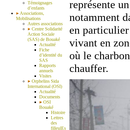
représente un 
Témoignages
d’enfants
Associations,
notamment dan
Mobilisations
Autres associations
en particulie
Centre Solidarité
Action Sociale
vivant en zon
(SAS) de Bouaké
Actualité
Fiche
où le charbon 
d’identité du
SAS
chauffer.
Rapports
annuels
Visites
Orphelins Sida
International (OSI)
Actualité
Documents
OSI
Bouaké
Histoire
Lettres
des
filleulEs