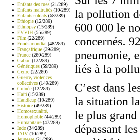
Sur les 7 mil
Enfants des rues
(21/289)
Enfants maltraités
(10/289)
la pollution de
Enfants soldats
(68/289)
Ethiopie
(12/289)
600 000 le n
Ethnopsy
(15/289)
EVVIH
(55/289)
concernés. 9
Film
(22/289)
Fonds mondial
(48/289)
Françafrique
(39/289)
pneumonie, et
France
(289/289)
Gabon
(12/289)
liés à la pollu
Génériques
(59/289)
Genre
(22/289)
Guerre, violences
collectives
(149/289)
C’est dans le
Guinée
(12/289)
Haïti
(15/289)
la situation 
Handicap
(10/289)
Histoire
(49/289)
Homosexualité,
le plus grand
Homophobie
(44/289)
Humanitaire
(47/289)
dépassant les
Inde
(34/289)
JAIV
(10/289)
Jeunesse
(21/289)