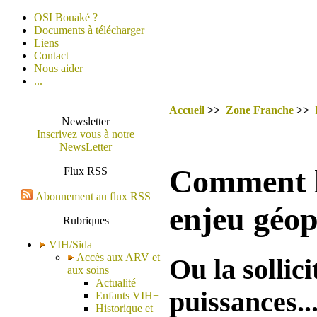
OSI Bouaké ?
Documents à télécharger
Liens
Contact
Nous aider
...
Accueil
>>
Zone Franche
>>
Newsletter
Inscrivez vous à notre
NewsLetter
Comment l
Flux RSS
Abonnement au flux RSS
enjeu géop
Rubriques
VIH/Sida
Accès aux ARV et
Ou la sollic
aux soins
Actualité
puissances..
Enfants VIH+
Historique et