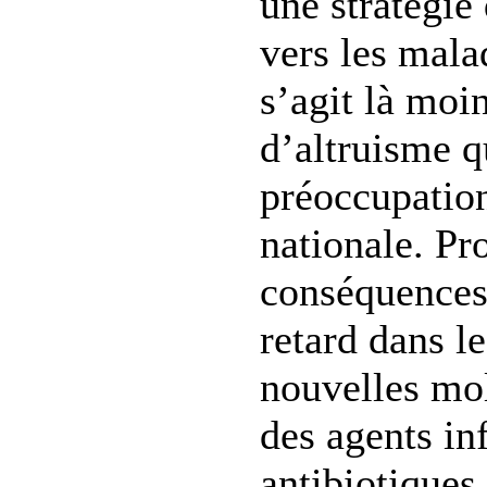
une stratégie
vers les malad
s’agit là moi
d’altruisme 
préoccupation
nationale. Pr
conséquences
retard dans l
nouvelles mol
des agents in
antibiotiques