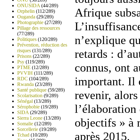
ONUSIDA
(44/289)
Afrique subs
Orphelin
(112/289)
Ouganda
(29/289)
Photographie
(27/289)
L’insuffisanc
Pillage des ressources
(77/289)
n’explique qu
Politiques
(120/289)
Prévention, réduction des
retards : d’au
risques
(131/289)
Prisons
(22/289)
Psy
(119/289)
connus, ont a
PTME
(12/289)
PVVIH
(111/289)
important. Il 
RDC
(104/289)
Rwanda
(23/289)
Santé publique
(59/289)
revenir, alor
Scolarisation
(9/289)
Sénégal
(13/289)
l’élaboration
Sérophobie
(19/289)
SIDA
(29/289)
Sierra Leone
(13/289)
objectifs » à
Somalie
(12/289)
Sorcellerie
(19/289)
après 2015.
Tchad
(10/289)