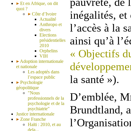
pauvreté, de 
Et en Afrique, on dit
quoi ?
inégalités, e
Côte d’Ivoire
Actualité
l’accès à la s
Anthropo et
divers
Elections
ainsi qu’à l’é
présidentielles
2010
« Objectifs d
Orphelins
VIH
Adoption internationale
développeme
et nationale
Les adoptés dans
la santé »).
l’espace public
Psychologie
géopolitique
"Nous
D’emblée, M
professionnels de la
psychologie et de la
Brundtland, a
psychiatrie"
Justice internationale
l’Organisatio
Zone Franche
Haïti : 2010, et au
dela...