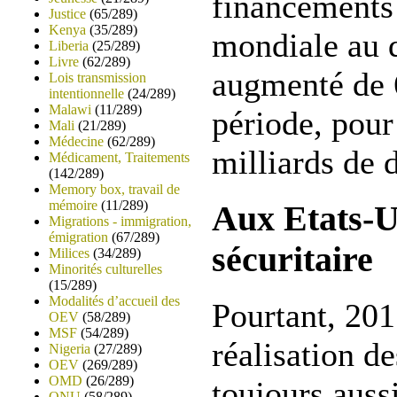
financements
Justice
(65/289)
Kenya
(35/289)
mondiale au 
Liberia
(25/289)
Livre
(62/289)
augmenté de 
Lois transmission
intentionnelle
(24/289)
Malawi
(11/289)
période, pour
Mali
(21/289)
Médecine
(62/289)
milliards de 
Médicament, Traitements
(142/289)
Memory box, travail de
mémoire
(11/289)
Aux Etats-U
Migrations - immigration,
émigration
(67/289)
sécuritaire
Milices
(34/289)
Minorités culturelles
(15/289)
Modalités d’accueil des
Pourtant, 201
OEV
(58/289)
MSF
(54/289)
réalisation d
Nigeria
(27/289)
OEV
(269/289)
OMD
(26/289)
toujours auss
ONU
(58/289)