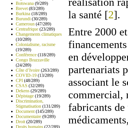
réalisation r
Botswana
(9/289)
Brevet
(83/289)
la santé [
2
].
Burkina
(18/289)
Burundi
(30/289)
Cameroun
(47/289)
Entre 2000 et
Centrafrique
(23/289)
Changements climatiques
(10/289)
financements
Colonialisme, racisme
(19/289)
en développe
Conférence
(118/289)
Congo Brazzaville
(24/289)
partenariats 
Côte d’Ivoire
(263/289)
COVID-19
(13/289)
associant le s
CPI
(48/289)
CSAS
(32/289)
Dekens
(29/289)
commercial, 
Dépistage
(19/289)
Discrimination,
fabricants de
Stigmatisation
(131/289)
Document
(145/289)
médicaments, 
Documentaire
(9/289)
Droit
(20/289)
Droits humains
(22/289)