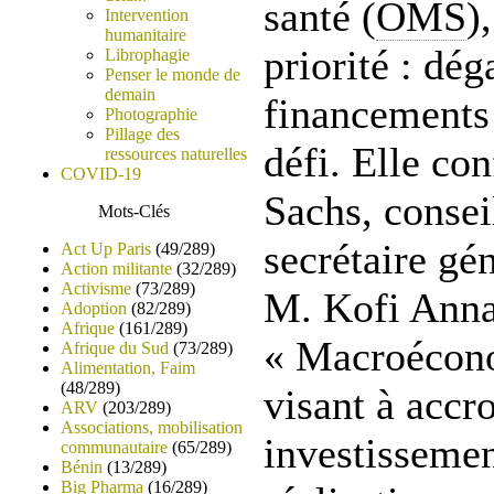
santé (
OMS
)
Intervention
humanitaire
priorité : dég
Librophagie
Penser le monde de
demain
financements 
Photographie
Pillage des
défi. Elle con
ressources naturelles
COVID-19
Sachs, consei
Mots-Clés
secrétaire gén
Act Up Paris
(49/289)
Action militante
(32/289)
Activisme
(73/289)
M. Kofi Anna
Adoption
(82/289)
Afrique
(161/289)
« Macroécono
Afrique du Sud
(73/289)
Alimentation, Faim
(48/289)
visant à accro
ARV
(203/289)
Associations, mobilisation
investissemen
communautaire
(65/289)
Bénin
(13/289)
Big Pharma
(16/289)