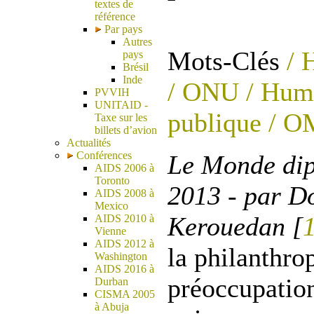
textes de
référence
Par pays
Autres
Mots-Clés
/ H
pays
Brésil
Inde
/ ONU
/ Huma
PVVIH
UNITAID -
publique
/ O
Taxe sur les
billets d’avion
Actualités
Conférences
Le Monde dipl
AIDS 2006 à
Toronto
2013 - par D
AIDS 2008 à
Mexico
Kerouedan [
AIDS 2010 à
Vienne
AIDS 2012 à
la philanthro
Washington
AIDS 2016 à
préoccupatio
Durban
CISMA 2005
à Abuja