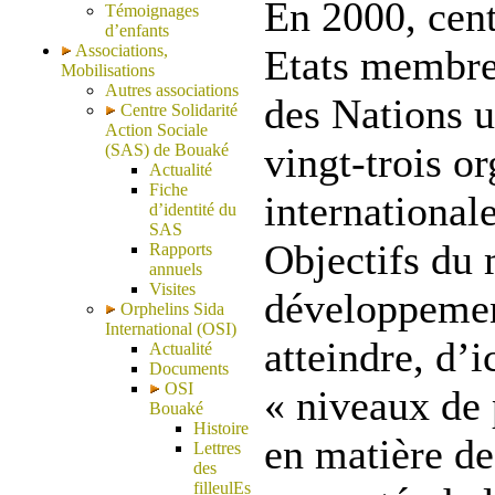
En 2000, cent
Témoignages
d’enfants
Associations,
Etats membre
Mobilisations
Autres associations
des Nations u
Centre Solidarité
Action Sociale
vingt-trois o
(SAS) de Bouaké
Actualité
Fiche
internationale
d’identité du
SAS
Objectifs du 
Rapports
annuels
Visites
développemen
Orphelins Sida
International (OSI)
atteindre, d’i
Actualité
Documents
OSI
« niveaux de
Bouaké
Histoire
en matière de
Lettres
des
filleulEs