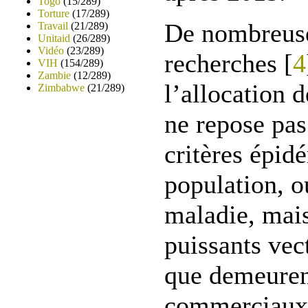
Togo
(15/289)
Torture
(17/289)
De nombreuse
Travail
(21/289)
Unitaid
(26/289)
Vidéo
(23/289)
recherches [
4
VIH
(154/289)
Zambie
(12/289)
l’allocation 
Zimbabwe
(21/289)
ne repose pas
critères épid
population, o
maladie, mais
puissants vec
que demeurent
commerciaux, 