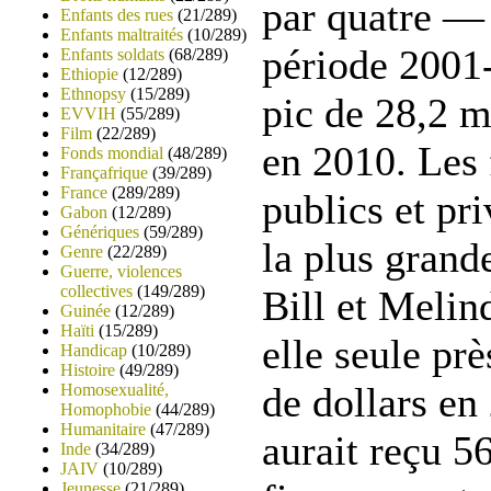
par quatre — 
Enfants des rues
(21/289)
Enfants maltraités
(10/289)
période 2001-
Enfants soldats
(68/289)
Ethiopie
(12/289)
Ethnopsy
(15/289)
pic de 28,2 m
EVVIH
(55/289)
Film
(22/289)
en 2010. Les
Fonds mondial
(48/289)
Françafrique
(39/289)
France
(289/289)
publics et pr
Gabon
(12/289)
Génériques
(59/289)
la plus grand
Genre
(22/289)
Guerre, violences
collectives
(149/289)
Bill et Melin
Guinée
(12/289)
Haïti
(15/289)
elle seule pr
Handicap
(10/289)
Histoire
(49/289)
de dollars en
Homosexualité,
Homophobie
(44/289)
Humanitaire
(47/289)
aurait reçu 5
Inde
(34/289)
JAIV
(10/289)
Jeunesse
(21/289)