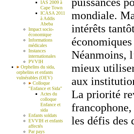
puissances po
IAS 2009 à
Cape Town
mondiale. Mai
ICASA 2011
à Addis
Abeba
intérêts tantô
Impact socio-
économique
économiques 
Informations
médicales
Instances
Néanmoins, l
internationales
PVVIH
mieux utilise
Orphelins du sida,
orphelins et enfants
aux institutio
vulnérables (OEV)
Colloque
"Enfance et Sida"
La priorité re
Actes du
colloque
francophone, 
Enfance et
sida
Enfants soldats
les défis des 
EVVIH et enfants
affectés
Par pays