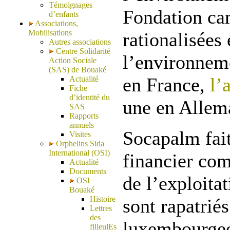
Témoignages
Fondation ca
d’enfants
Associations,
Mobilisations
rationalisées
Autres associations
Centre Solidarité
l’environne
Action Sociale
(SAS) de Bouaké
en France,
l’
Actualité
Fiche
d’identité du
une en Alle
SAS
Rapports
annuels
Socapalm fait
Visites
Orphelins Sida
International (OSI)
financier com
Actualité
Documents
de l’exploita
OSI
Bouaké
Histoire
sont rapatrié
Lettres
des
luxembourgeo
filleulEs