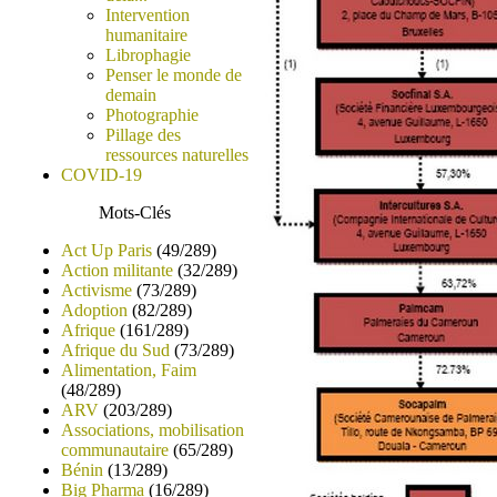
Intervention
humanitaire
Librophagie
Penser le monde de
demain
Photographie
Pillage des
ressources naturelles
COVID-19
Mots-Clés
Act Up Paris
(49/289)
Action militante
(32/289)
Activisme
(73/289)
Adoption
(82/289)
Afrique
(161/289)
Afrique du Sud
(73/289)
Alimentation, Faim
(48/289)
ARV
(203/289)
Associations, mobilisation
communautaire
(65/289)
Bénin
(13/289)
Big Pharma
(16/289)