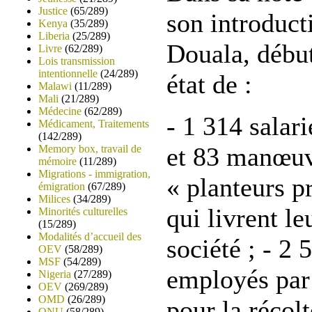
Justice
(65/289)
son introduct
Kenya
(35/289)
Liberia
(25/289)
Douala, début
Livre
(62/289)
Lois transmission
intentionnelle
(24/289)
état de :
Malawi
(11/289)
Mali
(21/289)
Médecine
(62/289)
- 1 314 salar
Médicament, Traitements
(142/289)
et 83 manœuvr
Memory box, travail de
mémoire
(11/289)
Migrations - immigration,
« planteurs pr
émigration
(67/289)
Milices
(34/289)
qui livrent le
Minorités culturelles
(15/289)
Modalités d’accueil des
société ; - 2 
OEV
(58/289)
MSF
(54/289)
employés par 
Nigeria
(27/289)
OEV
(269/289)
OMD
(26/289)
pour la récolt
ONU
(58/289)