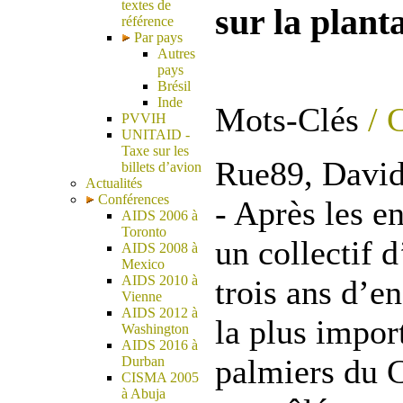
textes de
sur la plant
référence
Par pays
Autres
pays
Brésil
Inde
Mots-Clés
/ 
PVVIH
UNITAID -
Taxe sur les
Rue89, David
billets d’avion
Actualités
Conférences
- Après les e
AIDS 2006 à
Toronto
un collectif 
AIDS 2008 à
Mexico
AIDS 2010 à
trois ans d’e
Vienne
AIDS 2012 à
la plus impor
Washington
AIDS 2016 à
palmiers du 
Durban
CISMA 2005
à Abuja