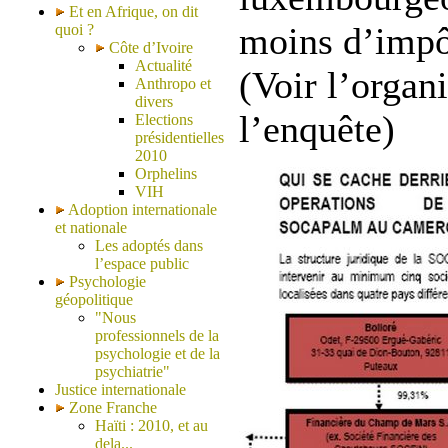
Et en Afrique, on dit
moins d’impôt
quoi ?
Côte d’Ivoire
Actualité
(Voir l’organ
Anthropo et
divers
l’enquête)
Elections
présidentielles
2010
Orphelins
VIH
Adoption internationale
et nationale
Les adoptés dans
l’espace public
Psychologie
géopolitique
"Nous
professionnels de la
psychologie et de la
psychiatrie"
Justice internationale
Zone Franche
Haïti : 2010, et au
dela...