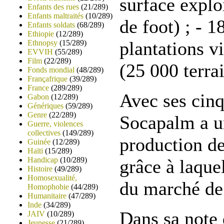
surface explo
Enfants des rues
(21/289)
Enfants maltraités
(10/289)
de foot) ; - 1
Enfants soldats
(68/289)
Ethiopie
(12/289)
plantations v
Ethnopsy
(15/289)
EVVIH
(55/289)
Film
(22/289)
(25 000 terrai
Fonds mondial
(48/289)
Françafrique
(39/289)
France
(289/289)
Avec ses cinq
Gabon
(12/289)
Génériques
(59/289)
Genre
(22/289)
Socapalm a u
Guerre, violences
collectives
(149/289)
production de
Guinée
(12/289)
Haïti
(15/289)
Handicap
(10/289)
grâce à laque
Histoire
(49/289)
Homosexualité,
du marché de 
Homophobie
(44/289)
Humanitaire
(47/289)
Inde
(34/289)
Dans sa note
JAIV
(10/289)
Jeunesse
(21/289)