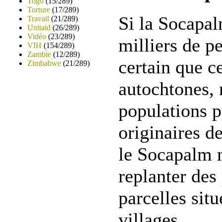
Togo
(15/289)
Torture
(17/289)
Si la Socapal
Travail
(21/289)
Unitaid
(26/289)
Vidéo
(23/289)
milliers de pe
VIH
(154/289)
Zambie
(12/289)
certain que c
Zimbabwe
(21/289)
autochtones,
populations 
originaires de
le Socapalm n
replanter des
parcelles sit
villages.