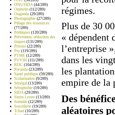
ONUSIDA
(44/289)
régimes.
Orphelin
(112/289)
Ouganda
(29/289)
Photographie
(27/289)
Plus de 30 0
Pillage des ressources
(77/289)
Politiques
(120/289)
« dépendent 
Prévention, réduction des
risques
(131/289)
l’entreprise 
Prisons
(22/289)
Psy
(119/289)
PTME
(12/289)
dans les vingt
PVVIH
(111/289)
RDC
(104/289)
les plantation
Rwanda
(23/289)
Santé publique
(59/289)
Scolarisation
(9/289)
empire de la 
Sénégal
(13/289)
Sérophobie
(19/289)
SIDA
(29/289)
Des bénéfic
Sierra Leone
(13/289)
Somalie
(12/289)
Sorcellerie
(19/289)
aléatoires p
Tchad
(10/289)