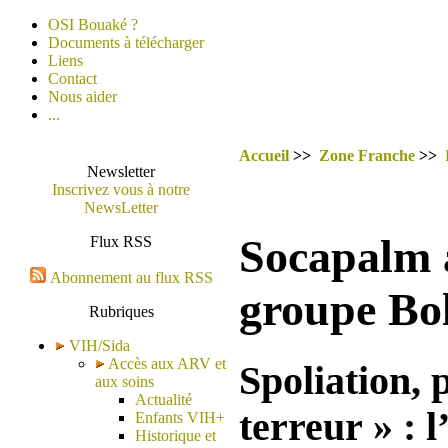
OSI Bouaké ?
Documents à télécharger
Liens
Contact
Nous aider
...
Accueil
>>
Zone Franche
>>
Newsletter
Inscrivez vous à notre
NewsLetter
Socapalm 
Flux RSS
Abonnement au flux RSS
groupe Bol
Rubriques
VIH/Sida
Accès aux ARV et
Spoliation, 
aux soins
Actualité
terreur » : 
Enfants VIH+
Historique et