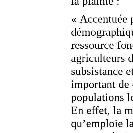
la plainte :
« Accentuée p
démographique
ressource fonc
agriculteurs 
subsistance e
important de c
populations lo
En effet, la 
qu’emploie l