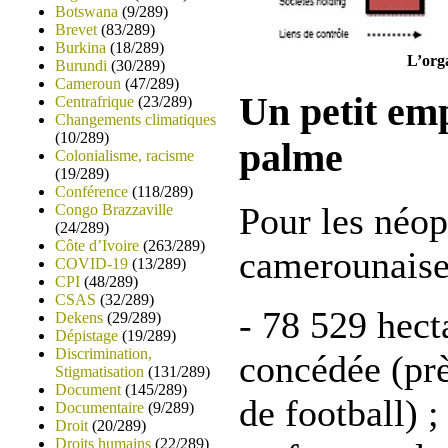
Botswana
(9/289)
Brevet
(83/289)
Burkina
(18/289)
L’org
Burundi
(30/289)
Cameroun
(47/289)
Un petit emp
Centrafrique
(23/289)
Changements climatiques
(10/289)
palme
Colonialisme, racisme
(19/289)
Conférence
(118/289)
Pour les néop
Congo Brazzaville
(24/289)
Côte d’Ivoire
(263/289)
camerounaise 
COVID-19
(13/289)
CPI
(48/289)
CSAS
(32/289)
- 78 529 hect
Dekens
(29/289)
Dépistage
(19/289)
Discrimination,
concédée (prè
Stigmatisation
(131/289)
Document
(145/289)
de football) ;
Documentaire
(9/289)
Droit
(20/289)
Droits humains
(22/289)