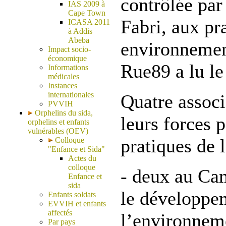
contrôlée par
IAS 2009 à
Cape Town
Fabri, aux pra
ICASA 2011
à Addis
Abeba
environnemen
Impact socio-
économique
Rue89 a lu le
Informations
médicales
Instances
internationales
Quatre associ
PVVIH
Orphelins du sida,
leurs forces 
orphelins et enfants
vulnérables (OEV)
pratiques de 
Colloque
"Enfance et Sida"
Actes du
colloque
- deux au Ca
Enfance et
sida
le développe
Enfants soldats
EVVIH et enfants
affectés
l’environne
Par pays