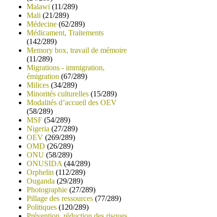
Malawi
(11/289)
Mali
(21/289)
Médecine
(62/289)
Médicament, Traitements
(142/289)
Memory box, travail de mémoire
(11/289)
Migrations - immigration,
émigration
(67/289)
Milices
(34/289)
Minorités culturelles
(15/289)
Modalités d’accueil des OEV
(58/289)
MSF
(54/289)
Nigeria
(27/289)
OEV
(269/289)
OMD
(26/289)
ONU
(58/289)
ONUSIDA
(44/289)
Orphelin
(112/289)
Ouganda
(29/289)
Photographie
(27/289)
Pillage des ressources
(77/289)
Politiques
(120/289)
Prévention, réduction des risques