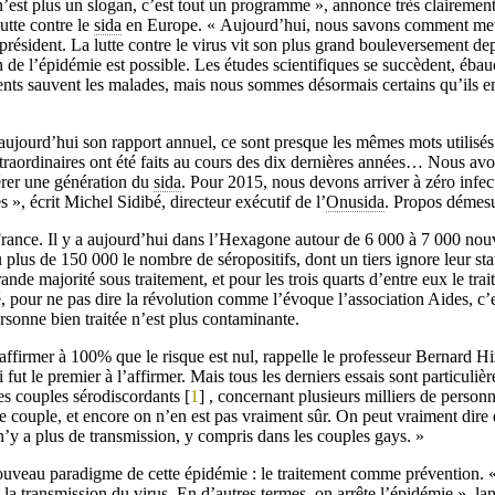
’est plus un slogan, c’est tout un programme », annonce très clairement
utte contre le
sida
en Europe. « Aujourd’hui, nous savons comment met
résident. La lutte contre le virus vit son plus grand bouleversement dep
in de l’épidémie est possible. Les études scientifiques se succèdent, éba
ents sauvent les malades, mais nous sommes désormais certains qu’ils e
 aujourd’hui son rapport annuel, ce sont presque les mêmes mots utilisés
xtraordinaires ont été faits au cours des dix dernières années… Nous av
bérer une génération du
sida
. Pour 2015, nous devons arriver à zéro infec
s », écrit Michel Sidibé, directeur exécutif de l’
Onusida
. Propos démesu
France. Il y a aujourd’hui dans l’Hexagone autour de 6 000 à 7 000 nou
 plus de 150 000 le nombre de séropositifs, dont un tiers ignore leur st
grande majorité sous traitement, et pour les trois quarts d’entre eux le tr
 pour ne pas dire la révolution comme l’évoque l’association Aides, c’e
rsonne bien traitée n’est plus contaminante.
 d’affirmer à 100% que le risque est nul, rappelle le professeur Bernard Hi
 fut le premier à l’affirmer. Mais tous les derniers essais sont particuli
es couples sérodiscordants [
1
] , concernant plusieurs milliers de personn
e couple, et encore on n’en est pas vraiment sûr. On peut vraiment dire 
 n’y a plus de transmission, y compris dans les couples gays. »
uveau paradigme de cette épidémie : le traitement comme prévention. « 
e la transmission du virus. En d’autres termes, on arrête l’épidémie », la