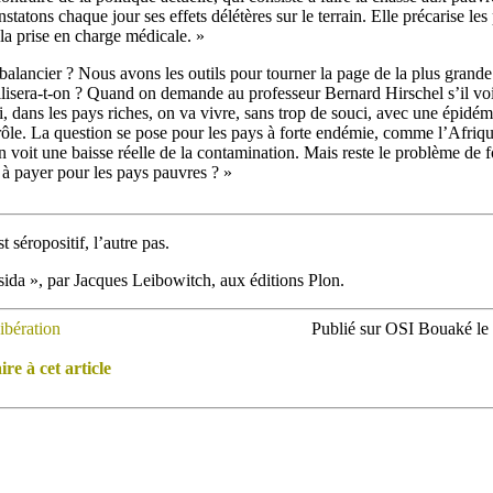
statons chaque jour ses effets délétères sur le terrain. Elle précarise les
 la prise en charge médicale. »
balancier ? Nous avons les outils pour tourner la page de la plus grande 
ilisera-t-on ? Quand on demande au professeur Bernard Hirschel s’il voit
ci, dans les pays riches, on va vivre, sans trop de souci, avec une épidém
rôle. La question se pose pour les pays à forte endémie, comme l’Afri
on voit une baisse réelle de la contamination. Mais reste le problème de f
 à payer pour les pays pauvres ? »
 séropositif, l’autre pas.
 sida », par Jacques Leibowitch, aux éditions Plon.
ibération
Publié sur OSI Bouaké le
e à cet article