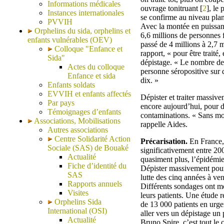
Informations médicales
ouvrage tonitruant [
2
], le
Instances internationales
se confirme au niveau plané
PVVIH
Avec la montée en puissan
Orphelins du sida, orphelins et
6,6 millions de personnes 
enfants vulnérables (OEV)
passé de 4 millions à 2,7 
Colloque "Enfance et
rapport, « pour être traité,
Sida"
dépistage. « Le nombre de
Actes du colloque
personne séropositive sur 
Enfance et sida
dix. »
Enfants soldats
EVVIH et enfants affectés
Dépister et traiter massive
Par pays
encore aujourd’hui, pour 
Témoignages d’enfants
contaminations. « Sans moy
Associations, Mobilisations
rappelle Aides.
Autres associations
Centre Solidarité Action
Précarisation.
En France, 
Sociale (SAS) de Bouaké
significativement entre 200
Actualité
quasiment plus, l’épidémie 
Fiche d’identité du
Dépister massivement pour 
SAS
lutte des cinq années à ven
Rapports annuels
Différents sondages ont mo
Visites
leurs patients. Une étude r
Orphelins Sida
de 13 000 patients en urgenc
International (OSI)
aller vers un dépistage un p
Actualité
Bruno Spire, c’est tout le c