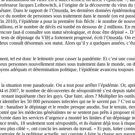
 professeur Jacques Leibowitch, à l’origine de la découverte du virus du
taire. Dans le rapport de l’
Onusida
, les dernières données épidémiolog
ce du nombre de personnes sous traitement dans le monde (on est pass
fin 2010), l’épidémie a pour la première fois fléchi : le nombre de nouv
millions, et le nombre de décès est tombé en dessous de 2 millions. En 
 encore faut-il connaître son statut sérologique, et donc être dépisté ». D’
 tests de dépistage du
VIH
a fortement progressé, écrit l’
Onusida
. On e
deux connaît désormais son statut. Alors qu’il y a quelques années, c’éta
ment, tel est donc le leitmotiv pour casser la pandémie. Et c’est une cour
deux personnes nouvellement mises sous traitement dans le monde, on d
ens adéquats et détermination politique, l’épidémie avancera toujours pl
la situation reste paradoxale. On a tout pour arrêter l’épidémie. Or, ap
4 et 2007, le nombre de découvertes de séropositivité s’est depuis stabili
restant inquiétante chez les gays. Que faire, alors ? Multiplier les outil
identifier les 50 000 personnes infectées qui ne le savent pas ? C’est 
ir : banaliser le dépistage et le rendre presque anodin. Sur le terrain, rie
ntré que les médecins généralistes ne se sentent pas prêts à proposer ré
écente dans les services d’urgence a montré les limites d’un dépistage in
e testés, 18 seulement sont séropositifs, et ils étaient déjà tous à risque
eu plus ciblé », ont conclu les auteurs du travail. « Et puis, lutter contr
ontraire de la politique actuelle, qui consiste à faire la chasse aux pauvr