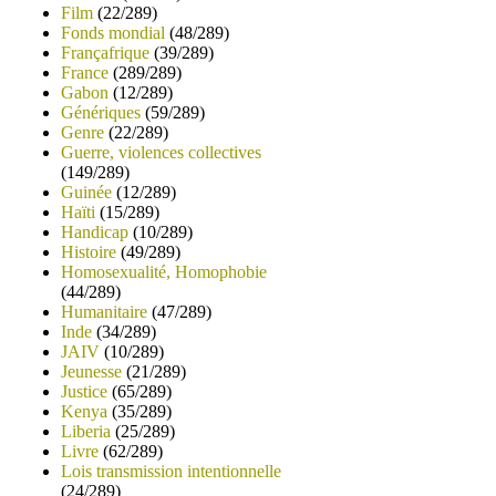
Film
(22/289)
Fonds mondial
(48/289)
Françafrique
(39/289)
France
(289/289)
Gabon
(12/289)
Génériques
(59/289)
Genre
(22/289)
Guerre, violences collectives
(149/289)
Guinée
(12/289)
Haïti
(15/289)
Handicap
(10/289)
Histoire
(49/289)
Homosexualité, Homophobie
(44/289)
Humanitaire
(47/289)
Inde
(34/289)
JAIV
(10/289)
Jeunesse
(21/289)
Justice
(65/289)
Kenya
(35/289)
Liberia
(25/289)
Livre
(62/289)
Lois transmission intentionnelle
(24/289)