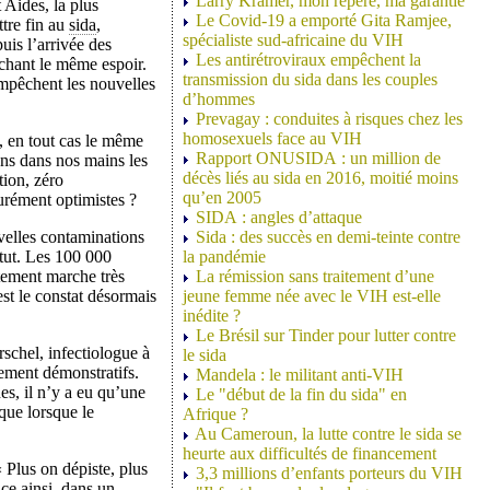
Larry Kramer, mon repère, ma garantie
 Aides, la plus
Le Covid-19 a emporté Gita Ramjee,
tre fin au
sida
,
spécialiste sud-africaine du VIH
uis l’arrivée des
Les antirétroviraux empêchent la
uchant le même espoir.
transmission du sida dans les couples
mpêchent les nouvelles
d’hommes
Prevagay : conduites à risques chez les
homosexuels face au VIH
, en tout cas le même
Rapport ONUSIDA : un million de
ons dans nos mains les
décès liés au sida en 2016, moitié moins
tion, zéro
qu’en 2005
rément optimistes ?
SIDA : angles d’attaque
velles contaminations
Sida : des succès en demi-teinte contre
atut. Les 100 000
la pandémie
aitement marche très
La rémission sans traitement d’une
st le constat désormais
jeune femme née avec le VIH est-elle
inédite ?
Le Brésil sur Tinder pour lutter contre
rschel, infectiologue à
le sida
èrement démonstratifs.
Mandela : le militant anti-VIH
es, il n’y a eu qu’une
Le "début de la fin du sida" en
que lorsque le
Afrique ?
Au Cameroun, la lutte contre le sida se
heurte aux difficultés de financement
Plus on dépiste, plus
3,3 millions d’enfants porteurs du VIH
nce ainsi, dans un