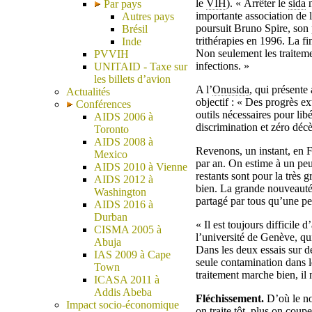
le
VIH
). « Arrêter le
sida
n
Par pays
importante association de l
Autres pays
poursuit Bruno Spire, son p
Brésil
trithérapies en 1996. La f
Inde
Non seulement les traitem
PVVIH
infections. »
UNITAID - Taxe sur
les billets d’avion
A l’
Onusida
, qui présente
Actualités
objectif : « Des progrès e
Conférences
outils nécessaires pour li
AIDS 2006 à
discrimination et zéro décè
Toronto
AIDS 2008 à
Revenons, un instant, en 
Mexico
par an. On estime à un peu
AIDS 2010 à Vienne
restants sont pour la très 
AIDS 2012 à
bien. La grande nouveauté,
Washington
partagé par tous qu’une pe
AIDS 2016 à
Durban
« Il est toujours difficile
CISMA 2005 à
l’université de Genève, qui
Abuja
Dans les deux essais sur d
IAS 2009 à Cape
seule contamination dans l
Town
traitement marche bien, il
ICASA 2011 à
Addis Abeba
Fléchissement.
D’où le no
Impact socio-économique
on traite tôt, plus on coup