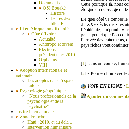
Documents
Cette politique-là, nous con
OSI Bouaké
éloigne du dépistage et de
Histoire
Lettres des
De quel côté va tomber le 
filleulEs
du XXe siècle, mais les ut
Et en Afrique, on dit quoi ?
l’épidémie, il répond : « I
Côte d’Ivoire
peu à peu et que l’on cont
Actualité
l’arrivée des traitements, 
Anthropo et divers
pays riches vont continuer
Elections
présidentielles 2010
Orphelins
[
1
]
Dans un couple, l’un est
VIH
Adoption internationale et
[
2
]
« Pour en finir avec le
nationale
Les adoptés dans l’espace
public
VOIR EN LIGNE :
L
Psychologie géopolitique
"Nous professionnels de la
Ajouter un commentair
psychologie et de la
psychiatrie"
Justice internationale
Zone Franche
Haïti : 2010, et au dela...
Intervention humanitaire