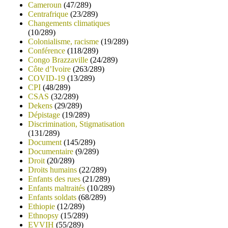
Cameroun
(47/289)
Centrafrique
(23/289)
Changements climatiques
(10/289)
Colonialisme, racisme
(19/289)
Conférence
(118/289)
Congo Brazzaville
(24/289)
Côte d’Ivoire
(263/289)
COVID-19
(13/289)
CPI
(48/289)
CSAS
(32/289)
Dekens
(29/289)
Dépistage
(19/289)
Discrimination, Stigmatisation
(131/289)
Document
(145/289)
Documentaire
(9/289)
Droit
(20/289)
Droits humains
(22/289)
Enfants des rues
(21/289)
Enfants maltraités
(10/289)
Enfants soldats
(68/289)
Ethiopie
(12/289)
Ethnopsy
(15/289)
EVVIH
(55/289)