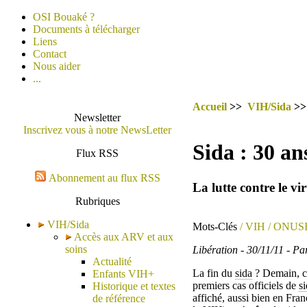
OSI Bouaké ?
Documents à télécharger
Liens
Contact
Nous aider
...
Accueil
>>
VIH/Sida
>
Newsletter
Inscrivez vous à notre NewsLetter
Sida : 30 an
Flux RSS
Abonnement au flux RSS
La lutte contre le vi
Rubriques
VIH/Sida
Mots-Clés
/ VIH
/ ONUS
Accès aux ARV et aux
soins
Libération - 30/11/11 - P
Actualité
La fin du
sida
? Demain, c’
Enfants VIH+
premiers cas officiels de
s
Historique et textes
affiché, aussi bien en Fran
de référence