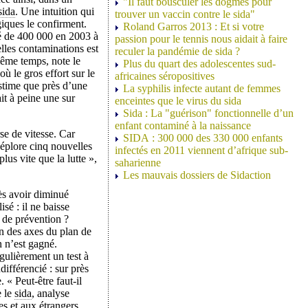
"Il faut bousculer les dogmes pour
sida
. Une intuition qui
trouver un vaccin contre le sida"
iques le confirment.
Roland Garros 2013 : Et si votre
é de 400 000 en 2003 à
passion pour le tennis nous aidait à faire
elles contaminations est
reculer la pandémie de sida ?
même temps, note le
Plus du quart des adolescentes sud-
où le gros effort sur le
africaines séropositives
stime que près d’une
La syphilis infecte autant de femmes
it à peine une sur
enceintes que le virus du sida
Sida : La "guérison" fonctionnelle d’un
enfant contaminé à la naissance
se de vitesse. Car
SIDA : 300 000 des 330 000 enfants
éplore cinq nouvelles
infectés en 2011 viennent d’afrique sub-
us vite que la lutte »,
saharienne
Les mauvais dossiers de Sidaction
rès avoir diminué
sé : il ne baisse
s de prévention ?
un des axes du plan de
n n’est gagné.
gulièrement un test à
différencié : sur près
. « Peut-être faut-il
e le
sida
, analyse
es et aux étrangers.