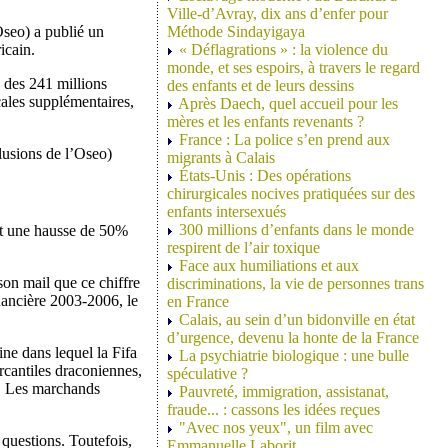
Ville-d’Avray, dix ans d’enfer pour
Oseo) a publié un
Méthode Sindayigaya
icain.
« Déflagrations » : la violence du
monde, et ses espoirs, à travers le regard
u des 241 millions
des enfants et de leurs dessins
cales supplémentaires,
Après Daech, quel accueil pour les
mères et les enfants revenants ?
France : La police s’en prend aux
clusions de l’Oseo)
migrants à Calais
États-Unis : Des opérations
chirurgicales nocives pratiquées sur des
enfants intersexués
300 millions d’enfants dans le monde
oit une hausse de 50%
respirent de l’air toxique
Face aux humiliations et aux
son mail que ce chiffre
discriminations, la vie de personnes trans
nancière 2003-2006, le
en France
Calais, au sein d’un bidonville en état
d’urgence, devenu la honte de la France
ine dans lequel la Fifa
La psychiatrie biologique : une bulle
ercantiles draconiennes,
spéculative ?
s. Les marchands
Pauvreté, immigration, assistanat,
fraude... : cassons les idées reçues
"Avec nos yeux", un film avec
 questions. Toutefois,
Emmanuelle Laborit