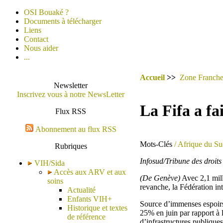
OSI Bouaké ?
Documents à télécharger
Liens
Contact
Nous aider
...
Accueil
>>
Zone Franch
Newsletter
Inscrivez vous à notre NewsLetter
La Fifa a fa
Flux RSS
Abonnement au flux RSS
Mots-Clés
/ Afrique du S
Rubriques
Infosud/Tribune des droit
VIH/Sida
Accès aux ARV et aux
(De Genève)
Avec 2,1 mill
soins
revanche, la Fédération in
Actualité
Enfants VIH+
Source d’immenses espoirs 
Historique et textes
25% en juin par rapport à 
de référence
d’infrastructures publique