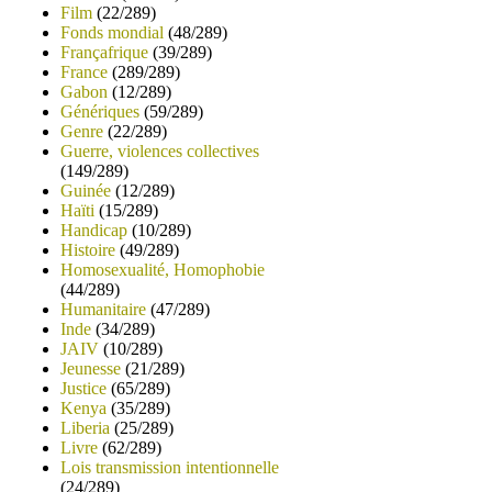
Film
(22/289)
Fonds mondial
(48/289)
Françafrique
(39/289)
France
(289/289)
Gabon
(12/289)
Génériques
(59/289)
Genre
(22/289)
Guerre, violences collectives
(149/289)
Guinée
(12/289)
Haïti
(15/289)
Handicap
(10/289)
Histoire
(49/289)
Homosexualité, Homophobie
(44/289)
Humanitaire
(47/289)
Inde
(34/289)
JAIV
(10/289)
Jeunesse
(21/289)
Justice
(65/289)
Kenya
(35/289)
Liberia
(25/289)
Livre
(62/289)
Lois transmission intentionnelle
(24/289)