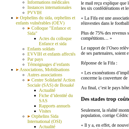
Informations médicales
le mail reçu explique que l
Instances internationales
les six confédérations et 
PVVIH
Orphelins du sida, orphelins et
« La Fifa est une associati
enfants vulnérables (OEV)
réinvesties dans le football
Colloque "Enfance et
Plus de 75% des revenus so
Sida"
compétitions… »
Actes du colloque
Enfance et sida
Le rapport de l’Oseo relèv
Enfants soldats
de ses partenaires, soient
EVVIH et enfants affectés
Par pays
Réponse de la Fifa :
Témoignages d’enfants
Associations, Mobilisations
« Les exonérations d’impôt
Autres associations
concerne la couverture de 
Centre Solidarité Action
Sociale (SAS) de Bouaké
Au final, c’est le pays hô
Actualité
Fiche d’identité du
Des stades trop coût
SAS
Rapports annuels
Seulement, la réalité montr
Visites
population, corrige Cédri
Orphelins Sida
International (OSI)
« Il y a, en effet, de nouv
Actualité