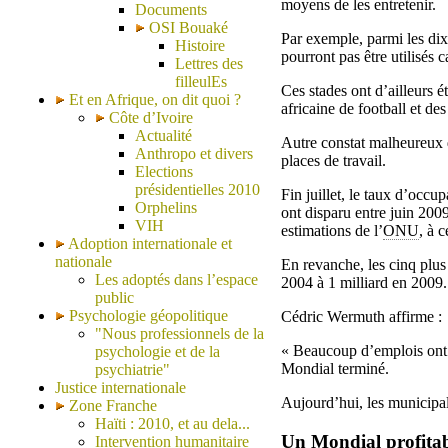
moyens de les entretenir.
Documents
OSI Bouaké
Par exemple, parmi les dix
Histoire
pourront pas être utilisés 
Lettres des
filleulEs
Ces stades ont d’ailleurs é
Et en Afrique, on dit quoi ?
africaine de football et des
Côte d’Ivoire
Actualité
Autre constat malheureux d
Anthropo et divers
places de travail.
Elections
présidentielles 2010
Fin juillet, le taux d’occ
Orphelins
ont disparu entre juin 2009
VIH
estimations de l’
ONU
, à 
Adoption internationale et
nationale
En revanche, les cinq plus
Les adoptés dans l’espace
2004 à 1 milliard en 2009.
public
Psychologie géopolitique
Cédric Wermuth affirme :
"Nous professionnels de la
« Beaucoup d’emplois ont é
psychologie et de la
Mondial terminé.
psychiatrie"
Justice internationale
Aujourd’hui, les municipal
Zone Franche
Haïti : 2010, et au dela...
Un Mondial profitab
Intervention humanitaire