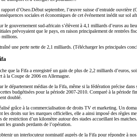
 rapport d’Oseo.Début septembre, l’œuvre suisse d’entraide ouvrière (
conséquences sociales et économiques de cet événement inédit sur sol afr
ur le gouvernement sud-africain s’élèvent à 4,1 milliards d’euros au lie
itiales prévoyaient que le pays, en raison principalement de rentrées fis
 millions.
traîné une perte nette de 2,1 milliards. (Télécharger les principales con
ifa
che que la Fifa a enregistré un gain de plus de 2,2 milliards d’euros, s
ort à la Coupe de 2006 en Allemagne.
 le département médias de la Fifa, même si la fédération précise dans 
ecettes budgétisées pour la période 2007-2010. Comparé à la période fi
ment doublé.
 réalisé grâce à la commercialisation de droits TV et marketing. Un doma
t les droits sur les marques officielles, elle a ainsi imposé des règles m
de restriction d’un kilomètre autour des stades accueillant les matche
nt les grands perdants de l’opération.
obtenir un interlocuteur nominatif auprès de la Fifa pour répondre à nos