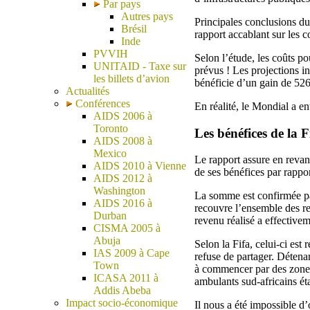
Par pays
Autres pays
Principales conclusions du
Brésil
rapport accablant sur les 
Inde
PVVIH
Selon l’étude, les coûts po
UNITAID - Taxe sur
prévus ! Les projections in
les billets d’avion
bénéficie d’un gain de 526
Actualités
Conférences
En réalité, le Mondial a en
AIDS 2006 à
Toronto
Les bénéfices de la F
AIDS 2008 à
Mexico
Le rapport assure en revan
AIDS 2010 à Vienne
de ses bénéfices par rapp
AIDS 2012 à
Washington
La somme est confirmée par
AIDS 2016 à
recouvre l’ensemble des r
Durban
revenu réalisé a effective
CISMA 2005 à
Abuja
Selon la Fifa, celui-ci est
IAS 2009 à Cape
refuse de partager. Détenan
Town
à commencer par des zones 
ICASA 2011 à
ambulants sud-africains éta
Addis Abeba
Impact socio-économique
Il nous a été impossible d’