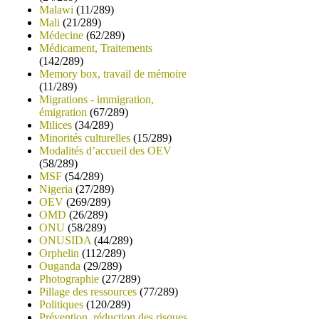
Malawi
(11/289)
Mali
(21/289)
Médecine
(62/289)
Médicament, Traitements
(142/289)
Memory box, travail de mémoire
(11/289)
Migrations - immigration,
émigration
(67/289)
Milices
(34/289)
Minorités culturelles
(15/289)
Modalités d’accueil des OEV
(58/289)
MSF
(54/289)
Nigeria
(27/289)
OEV
(269/289)
OMD
(26/289)
ONU
(58/289)
ONUSIDA
(44/289)
Orphelin
(112/289)
Ouganda
(29/289)
Photographie
(27/289)
Pillage des ressources
(77/289)
Politiques
(120/289)
Prévention, réduction des risques