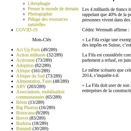
Librophagie
Penser le monde de demain
Les 4 milliards de francs i
Photographie
rappelant que 40% de la po
Pillage des ressources
personnes vivent dans des 
naturelles
COVID-19
Cédric Wermuth affirme :
Mots-Clés
« La Fifa exige une exempt
des impôts en Suisse, c’est
Act Up Paris
(49/289)
Action militante
(32/289)
La Fifa est considérée com
Activisme
(73/289)
parlement a refusé, en juin
Adoption
(82/289)
Le même scénario que celu
Afrique
(161/289)
2014, s’inquiète-t-il.
Afrique du Sud
(73/289)
Alimentation, Faim
(48/289)
« La Fifa doit user de son
ARV
(203/289)
entreprises de la construct
Associations, mobilisation
communautaire
(65/289)
Bénin
(13/289)
Big Pharma
(16/289)
Botswana
(9/289)
Brevet
(83/289)
Burkina
(18/289)
Burundi
(30/289)