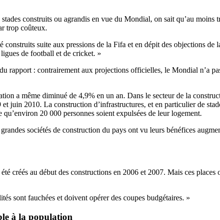
 stades construits ou agrandis en vue du Mondial, on sait qu’au moins t
car trop coûteux.
té construits suite aux pressions de la Fifa et en dépit des objections de 
 ligues de football et de cricket. »
u rapport : contrairement aux projections officielles, le Mondial n’a p
upation a même diminué de 4,9% en un an. Dans le secteur de la construc
 et juin 2010. La construction d’infrastructures, et en particulier de stad
ce qu’environ 20 000 personnes soient expulsées de leur logement.
 grandes sociétés de construction du pays ont vu leurs bénéfices augmen
té créés au début des constructions en 2006 et 2007. Mais ces places o
ités sont fauchées et doivent opérer des coupes budgétaires. »
le à la population