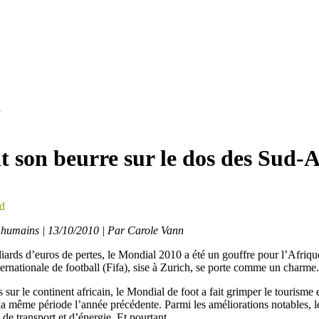
e
it son beurre sur le dos des Sud-A
ud
s humains | 13/10/2010 | Par Carole Vann
iards d’euros de pertes, le Mondial 2010 a été un gouffre pour l’Afriq
ternationale de football (Fifa), sise à Zurich, se porte comme un charme.
sur le continent africain, le Mondial de foot a fait grimper le tourisme
la même période l’année précédente. Parmi les améliorations notables, l
s de transport et d’énergie. Et pourtant…