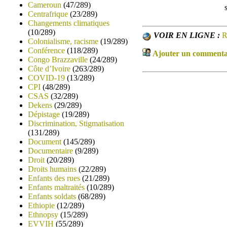
Cameroun
(47/289)
Centrafrique
(23/289)
Changements climatiques
(10/289)
VOIR EN LIGNE :
R
Colonialisme, racisme
(19/289)
Conférence
(118/289)
Ajouter un commentair
Congo Brazzaville
(24/289)
Côte d’Ivoire
(263/289)
COVID-19
(13/289)
CPI
(48/289)
CSAS
(32/289)
Dekens
(29/289)
Dépistage
(19/289)
Discrimination, Stigmatisation
(131/289)
Document
(145/289)
Documentaire
(9/289)
Droit
(20/289)
Droits humains
(22/289)
Enfants des rues
(21/289)
Enfants maltraités
(10/289)
Enfants soldats
(68/289)
Ethiopie
(12/289)
Ethnopsy
(15/289)
EVVIH
(55/289)