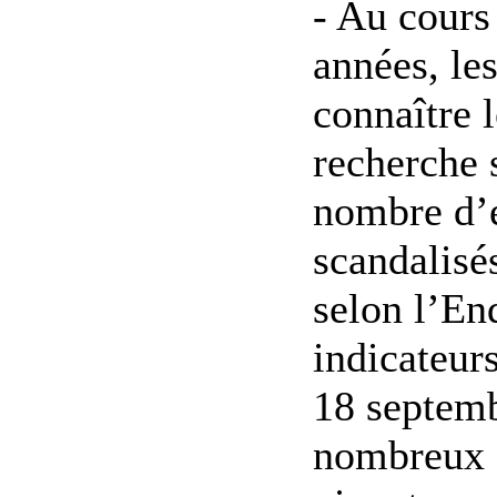
- Au cours
années, le
connaître 
recherche 
nombre d’e
scandalisés
selon l’En
indicateur
18 septemb
nombreux à