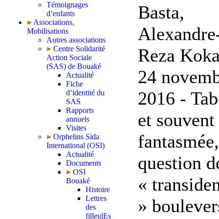
Témoignages
Basta,
d’enfants
Associations,
Alexandre
Mobilisations
Autres associations
Centre Solidarité
Reza Koka
Action Sociale
(SAS) de Bouaké
24 novemb
Actualité
Fiche
2016 - Ta
d’identité du
SAS
Rapports
et souvent
annuels
Visites
fantasmée,
Orphelins Sida
International (OSI)
Actualité
question d
Documents
OSI
« transiden
Bouaké
Histoire
Lettres
» boulever
des
filleulEs