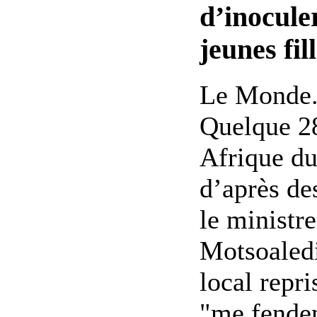
d’inocule
jeunes fil
Le Monde.f
Quelque 28
Afrique du
d’après des
le ministre
Motsoaledi
local repr
"me fenden