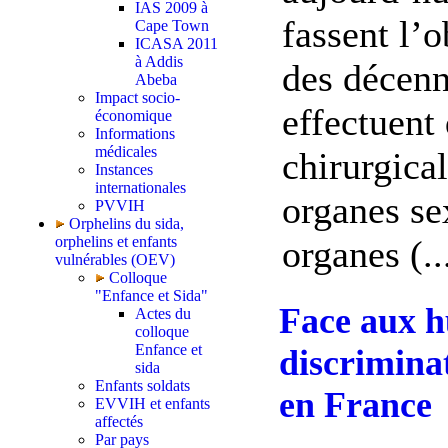
IAS 2009 à
fassent l’
Cape Town
ICASA 2011
à Addis
des décenn
Abeba
Impact socio-
effectuent
économique
Informations
médicales
chirurgical
Instances
internationales
organes sex
PVVIH
Orphelins du sida,
organes (..
orphelins et enfants
vulnérables (OEV)
Colloque
"Enfance et Sida"
Face aux h
Actes du
colloque
Enfance et
discriminat
sida
Enfants soldats
en France
EVVIH et enfants
affectés
Par pays