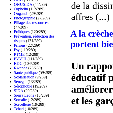
de la dissi
ONUSIDA
(44/289)
Orphelin
(112/289)
affres (...)
Ouganda
(29/289)
Photographie
(27/289)
Pillage des ressources
(77/289)
A la crèche
Politiques
(120/289)
Prévention, réduction des
risques
(131/289)
portent bi
Prisons
(22/289)
Psy
(119/289)
PTME
(12/289)
PVVIH
(111/289)
Un rappor
RDC
(104/289)
Rwanda
(23/289)
Santé publique
(59/289)
éducatif 
Scolarisation
(9/289)
Sénégal
(13/289)
améliorer 
Sérophobie
(19/289)
SIDA
(29/289)
Sierra Leone
(13/289)
et les gar
Somalie
(12/289)
Sorcellerie
(19/289)
Tchad
(10/289)