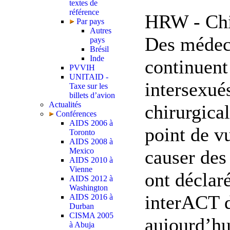
textes de
référence
HRW - Chic
Par pays
Autres
Des médec
pays
Brésil
Inde
continuent
PVVIH
UNITAID -
intersexué
Taxe sur les
billets d’avion
Actualités
chirurgica
Conférences
AIDS 2006 à
point de v
Toronto
AIDS 2008 à
causer de
Mexico
AIDS 2010 à
Vienne
ont déclar
AIDS 2012 à
Washington
interACT d
AIDS 2016 à
Durban
CISMA 2005
aujourd’hu
à Abuja