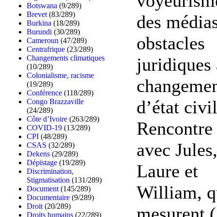
voyeurism
Botswana
(9/289)
Brevet
(83/289)
des médias
Burkina
(18/289)
Burundi
(30/289)
obstacles
Cameroun
(47/289)
Centrafrique
(23/289)
Changements climatiques
juridiques
(10/289)
Colonialisme, racisme
changeme
(19/289)
Conférence
(118/289)
d’état civil
Congo Brazzaville
(24/289)
Côte d’Ivoire
(263/289)
Rencontre
COVID-19
(13/289)
CPI
(48/289)
avec Jules
CSAS
(32/289)
Dekens
(29/289)
Dépistage
(19/289)
Laure et
Discrimination,
Stigmatisation
(131/289)
William, q
Document
(145/289)
Documentaire
(9/289)
Droit
(20/289)
mesurent (.
Droits humains
(22/289)