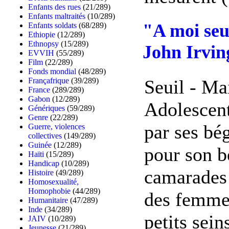
Enfants des rues
(21/289)
Enfants maltraités
(10/289)
"A moi seu
Enfants soldats
(68/289)
Ethiopie
(12/289)
Ethnopsy
(15/289)
John Irvin
EVVIH
(55/289)
Film
(22/289)
Fonds mondial
(48/289)
Seuil - Ma
Françafrique
(39/289)
France
(289/289)
Gabon
(12/289)
Adolescent,
Génériques
(59/289)
Genre
(22/289)
par ses bé
Guerre, violences
collectives
(149/289)
Guinée
(12/289)
pour son b
Haïti
(15/289)
Handicap
(10/289)
camarades 
Histoire
(49/289)
Homosexualité,
Homophobie
(44/289)
des femme
Humanitaire
(47/289)
Inde
(34/289)
petits sei
JAIV
(10/289)
Jeunesse
(21/289)