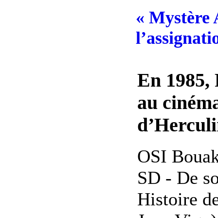
« Mystère A
l’assignati
En 1985, 
au cinéma
d’Herculi
OSI Bouak
SD - De so
Histoire d