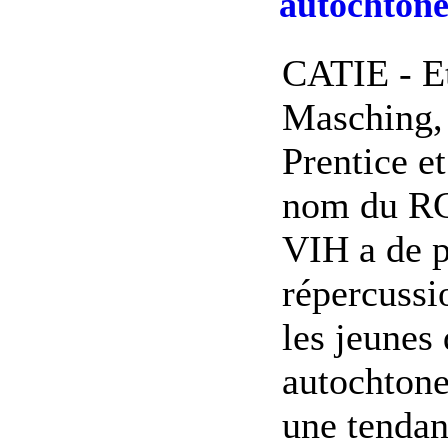
autochton
CATIE - Et
Masching, 
Prentice e
nom du RC
VIH a de 
répercussi
les jeune
autochtone
une tendan