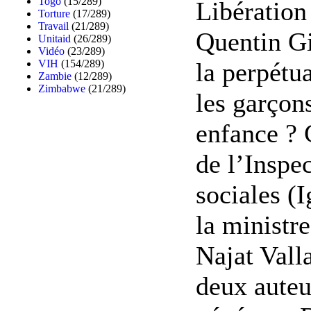
Togo
(15/289)
Libération
Torture
(17/289)
Travail
(21/289)
Quentin G
Unitaid
(26/289)
Vidéo
(23/289)
la perpétu
VIH
(154/289)
Zambie
(12/289)
Zimbabwe
(21/289)
les garçons
enfance ? 
de l’Inspec
sociales (
la ministr
Najat Vall
deux auteu