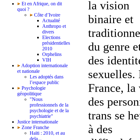
la vision
Et en Afrique, on dit
quoi ?
Côte d’Ivoire
binaire et
Actualité
Anthropo et
traditionne
divers
Elections
du genre e
présidentielles
2010
Orphelins
des identit
VIH
Adoption internationale
sexuelles.
et nationale
Les adoptés dans
l’espace public
France, la 
Psychologie
géopolitique
des person
"Nous
professionnels de la
psychologie et de la
trans se he
psychiatrie"
Justice internationale
à des
Zone Franche
Haïti : 2010, et au
dela...