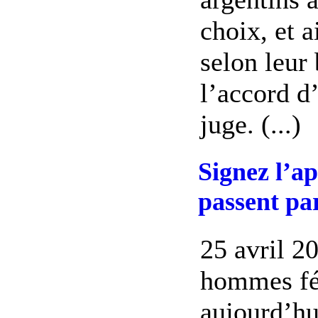
choix, et a
selon leur 
l’accord d
juge. (...)
Signez l’a
passent pa
25 avril 2
hommes fé
aujourd’hu