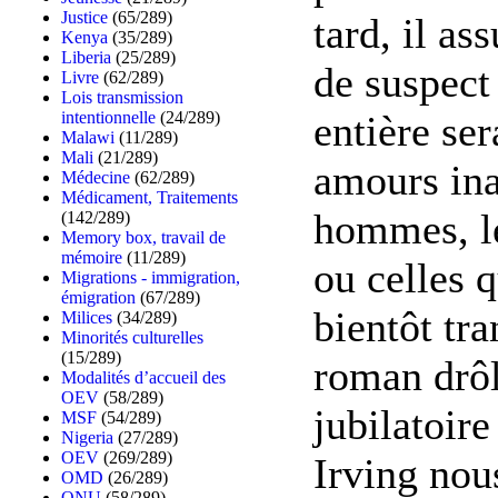
Justice
(65/289)
tard, il as
Kenya
(35/289)
Liberia
(25/289)
de suspect 
Livre
(62/289)
Lois transmission
entière se
intentionnelle
(24/289)
Malawi
(11/289)
Mali
(21/289)
amours ina
Médecine
(62/289)
Médicament, Traitements
hommes, l
(142/289)
Memory box, travail de
mémoire
(11/289)
ou celles 
Migrations - immigration,
émigration
(67/289)
bientôt tr
Milices
(34/289)
Minorités culturelles
(15/289)
roman drôl
Modalités d’accueil des
OEV
(58/289)
jubilatoire
MSF
(54/289)
Nigeria
(27/289)
OEV
(269/289)
Irving nous
OMD
(26/289)
ONU
(58/289)