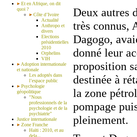
Et en Afrique, on dit
Deux autres d
quoi ?
Côte d’Ivoire
Actualité
très connus, 
Anthropo et
divers
Dagogo, avai
Elections
présidentielles
2010
donné leur ac
Orphelins
VIH
proposition s
Adoption internationale
et nationale
Les adoptés dans
destinée à ré
l’espace public
Psychologie
la zone pétrol
géopolitique
"Nous
professionnels de la
pompage puis
psychologie et de la
psychiatrie"
pleinement.
Justice internationale
Zone Franche
Haïti : 2010, et au
dela...