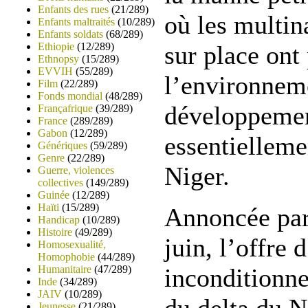
Enfants des rues
(21/289)
où les multin
Enfants maltraités
(10/289)
Enfants soldats
(68/289)
Ethiopie
(12/289)
sur place ont 
Ethnopsy
(15/289)
EVVIH
(55/289)
l’environneme
Film
(22/289)
Fonds mondial
(48/289)
développemen
Françafrique
(39/289)
France
(289/289)
Gabon
(12/289)
essentielleme
Génériques
(59/289)
Genre
(22/289)
Niger.
Guerre, violences
collectives
(149/289)
Guinée
(12/289)
Haïti
(15/289)
Annoncée par
Handicap
(10/289)
Histoire
(49/289)
juin, l’offre 
Homosexualité,
Homophobie
(44/289)
Humanitaire
(47/289)
inconditionne
Inde
(34/289)
JAIV
(10/289)
Jeunesse
(21/289)