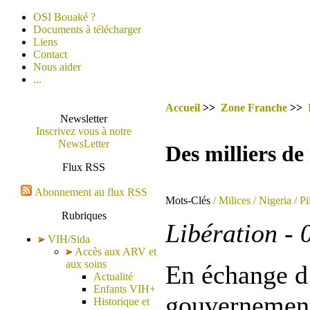
OSI Bouaké ?
Documents à télécharger
Liens
Contact
Nous aider
...
Accueil
>>
Zone Franche
>>
Newsletter
Inscrivez vous à notre
NewsLetter
Des milliers de
Flux RSS
Abonnement au flux RSS
Mots-Clés
/ Milices
/ Nigeria
/ Pi
Rubriques
Libération - 
VIH/Sida
Accès aux ARV et
aux soins
En échange d
Actualité
Enfants VIH+
gouvernement
Historique et