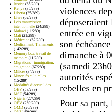
du delta du N
Justice
(65/289)
violences dep
Kenya
(35/289)
Liberia
(25/289)
Livre
(62/289)
déposeraient 
Lois transmission
intentionnelle
(24/289)
entrée en vigu
Malawi
(11/289)
Mali
(21/289)
Médecine
(62/289)
son échéance 
Médicament, Traitements
(142/289)
dimanche à 0
Memory box, travail de
mémoire
(11/289)
Migrations - immigration,
(samedi 23h
émigration
(67/289)
Milices
(34/289)
autorités esp
Minorités culturelles
(15/289)
Modalités d’accueil des
rebelles en pr
OEV
(58/289)
MSF
(54/289)
Nigeria
(27/289)
Pour sa part, 
OEV
(269/289)
OMD
(26/289)
ONU
(58/289)