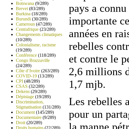
Botswana
(9/289)
pays a connu 
Brevet
(83/289)
Burkina
(18/289)
importante ce
Burundi
(30/289)
Cameroun
(47/289)
Centrafrique
(23/289)
années en rai
Changements climatiques
(10/289)
rebelles contr
Colonialisme, racisme
(19/289)
Conférence
(118/289)
et contre le 
Congo Brazzaville
(24/289)
2,6 millions d
Côte d’Ivoire
(263/289)
COVID-19
(13/289)
1,7 mjb.
CPI
(48/289)
CSAS
(32/289)
Dekens
(29/289)
Dépistage
(19/289)
Les rebelles a
Discrimination,
Stigmatisation
(131/289)
pour un parta
Document
(145/289)
Documentaire
(9/289)
Droit
(20/289)
la manne pétr
Droits humains
(22/289)