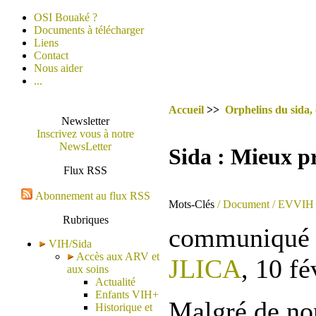
OSI Bouaké ?
Documents à télécharger
Liens
Contact
Nous aider
...
Accueil
>>
Orphelins du sida,
Newsletter
Inscrivez vous à notre
NewsLetter
Sida : Mieux pr
Flux RSS
Abonnement au flux RSS
Mots-Clés
/ Document
/ EVVIH
Rubriques
communiqué d
VIH/Sida
Accès aux ARV et
JLICA
, 10 fé
aux soins
Actualité
Enfants VIH+
Malgré de n
Historique et