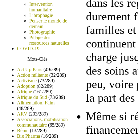
dans les ré
Intervention
humanitaire
durement f
Librophagie
Penser le monde de
familles e
demain
Photographie
Pillage des
continuent 
ressources naturelles
COVID-19
charge jus
Mots-Clés
des soins 
Act Up Paris
(49/289)
Action militante
(32/289)
peu, voire 
Activisme
(73/289)
Adoption
(82/289)
Afrique
(161/289)
la part de
Afrique du Sud
(73/289)
Alimentation, Faim
(48/289)
Même si r
ARV
(203/289)
Associations, mobilisation
communautaire
(65/289)
financemen
Bénin
(13/289)
Big Pharma
(16/289)