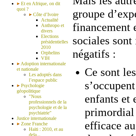
Mais les autr
Et en Afrique, on dit
quoi ?
groupe d’expe
Côte d’Ivoire
Actualité
financement e
Anthropo et
divers
Elections
sociales sont
présidentielles
2010
négatifs :
Orphelins
VIH
Adoption internationale
Ce sont les
et nationale
Les adoptés dans
l’espace public
s’occupent
Psychologie
géopolitique
enfants et 
"Nous
professionnels de la
psychologie et de la
primordial 
psychiatrie"
Justice internationale
efficace a
Zone Franche
Haïti : 2010, et au
dela...