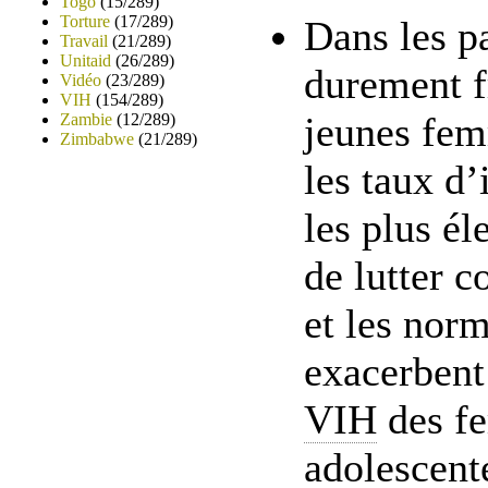
Togo
(15/289)
Torture
(17/289)
Dans les pa
Travail
(21/289)
Unitaid
(26/289)
durement f
Vidéo
(23/289)
VIH
(154/289)
jeunes fem
Zambie
(12/289)
Zimbabwe
(21/289)
les taux d’
les plus él
de lutter c
et les norm
exacerbent 
VIH
des f
adolescent