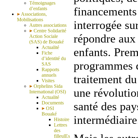
Témoignages
financements
d’enfants
Associations,
Mobilisations
interrogée sur
Autres associations
Centre Solidarité
répondre aux
Action Sociale
(SAS) de Bouaké
Actualité
enfants. Premi
Fiche
d’identité du
programmes d
SAS
Rapports
annuels
traitement d
Visites
Orphelins Sida
une révolutio
International (OSI)
Actualité
santé des pay
Documents
OSI
Bouaké
intermédiaire
Histoire
Lettres
des
filleulEs