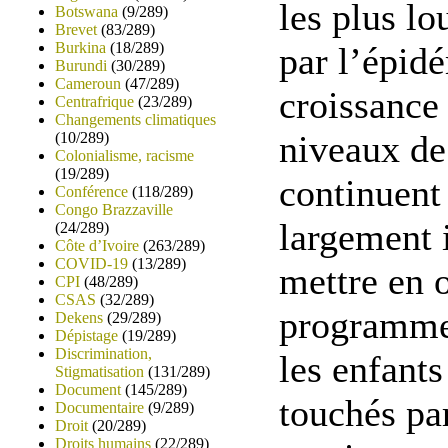
les plus l
Botswana
(9/289)
Brevet
(83/289)
Burkina
(18/289)
par l’épid
Burundi
(30/289)
Cameroun
(47/289)
croissance
Centrafrique
(23/289)
Changements climatiques
niveaux de
(10/289)
Colonialisme, racisme
(19/289)
continuent 
Conférence
(118/289)
Congo Brazzaville
largement 
(24/289)
Côte d’Ivoire
(263/289)
COVID-19
(13/289)
mettre en 
CPI
(48/289)
CSAS
(32/289)
programme
Dekens
(29/289)
Dépistage
(19/289)
Discrimination,
les enfants
Stigmatisation
(131/289)
Document
(145/289)
touchés pa
Documentaire
(9/289)
Droit
(20/289)
Droits humains
(22/289)