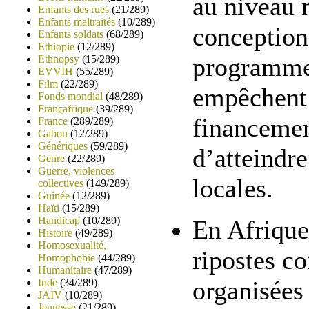
au niveau 
Enfants des rues
(21/289)
Enfants maltraités
(10/289)
conception
Enfants soldats
(68/289)
Ethiopie
(12/289)
programmes
Ethnopsy
(15/289)
EVVIH
(55/289)
Film
(22/289)
empêchent 
Fonds mondial
(48/289)
Françafrique
(39/289)
financemen
France
(289/289)
Gabon
(12/289)
Génériques
(59/289)
d’atteindre
Genre
(22/289)
Guerre, violences
locales.
collectives
(149/289)
Guinée
(12/289)
Haïti
(15/289)
Handicap
(10/289)
En Afrique
Histoire
(49/289)
Homosexualité,
ripostes c
Homophobie
(44/289)
Humanitaire
(47/289)
organisées 
Inde
(34/289)
JAIV
(10/289)
Jeunesse
(21/289)