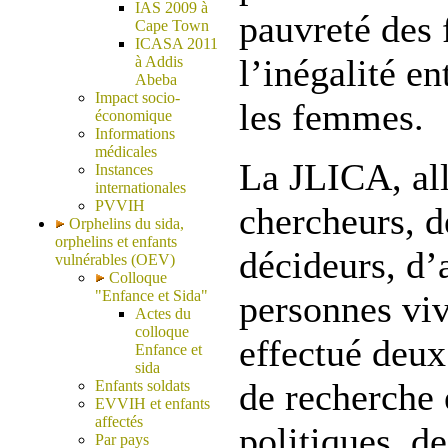
IAS 2009 à
pauvreté des 
Cape Town
ICASA 2011
l’inégalité e
à Addis
Abeba
Impact socio-
les femmes.
économique
Informations
médicales
La JLICA, al
Instances
internationales
PVVIH
chercheurs, d
Orphelins du sida,
orphelins et enfants
décideurs, d’a
vulnérables (OEV)
Colloque
"Enfance et Sida"
personnes vi
Actes du
colloque
effectué deux
Enfance et
sida
de recherche 
Enfants soldats
EVVIH et enfants
affectés
politiques, d
Par pays