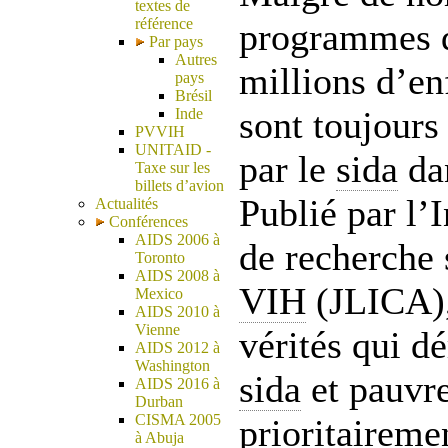
textes de
référence
programmes d
Par pays
Autres
millions d’en
pays
Brésil
sont toujours
Inde
PVVIH
UNITAID -
par le
sida
dan
Taxe sur les
billets d’avion
Publié par l’I
Actualités
Conférences
AIDS 2006 à
de recherche s
Toronto
AIDS 2008 à
VIH
(JLICA),
Mexico
AIDS 2010 à
Vienne
vérités qui dé
AIDS 2012 à
Washington
sida
et pauvre
AIDS 2016 à
Durban
CISMA 2005
prioritairemen
à Abuja