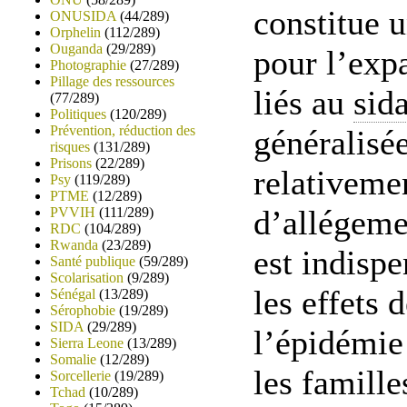
constitue u
ONUSIDA
(44/289)
Orphelin
(112/289)
Ouganda
(29/289)
pour l’exp
Photographie
(27/289)
Pillage des ressources
liés au
sid
(77/289)
Politiques
(120/289)
Prévention, réduction des
généralisé
risques
(131/289)
Prisons
(22/289)
relativeme
Psy
(119/289)
PTME
(12/289)
d’allégeme
PVVIH
(111/289)
RDC
(104/289)
Rwanda
(23/289)
est indisp
Santé publique
(59/289)
Scolarisation
(9/289)
les effets 
Sénégal
(13/289)
Sérophobie
(19/289)
SIDA
(29/289)
l’épidémie 
Sierra Leone
(13/289)
Somalie
(12/289)
les famille
Sorcellerie
(19/289)
Tchad
(10/289)