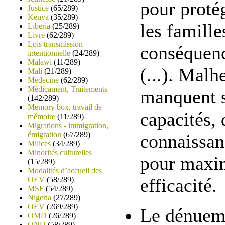
pour protég
Justice
(65/289)
Kenya
(35/289)
les famille
Liberia
(25/289)
Livre
(62/289)
Lois transmission
conséquenc
intentionnelle
(24/289)
Malawi
(11/289)
(...). Malh
Mali
(21/289)
Médecine
(62/289)
Médicament, Traitements
manquent 
(142/289)
Memory box, travail de
capacités, 
mémoire
(11/289)
Migrations - immigration,
émigration
(67/289)
connaissan
Milices
(34/289)
Minorités culturelles
pour maxim
(15/289)
Modalités d’accueil des
efficacité.
OEV
(58/289)
MSF
(54/289)
Nigeria
(27/289)
OEV
(269/289)
Le dénuem
OMD
(26/289)
ONU
(58/289)