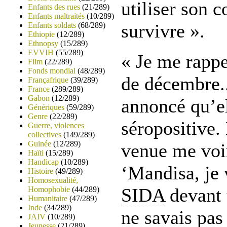
utiliser son 
Enfants des rues
(21/289)
Enfants maltraités
(10/289)
survivre ».
Enfants soldats
(68/289)
Ethiopie
(12/289)
Ethnopsy
(15/289)
EVVIH
(55/289)
« Je me rappe
Film
(22/289)
Fonds mondial
(48/289)
de décembre.
Françafrique
(39/289)
France
(289/289)
Gabon
(12/289)
annoncé qu’el
Génériques
(59/289)
Genre
(22/289)
séropositive.
Guerre, violences
collectives
(149/289)
Guinée
(12/289)
venue me voir
Haïti
(15/289)
Handicap
(10/289)
‘Mandisa, je v
Histoire
(49/289)
Homosexualité,
SIDA
devant 
Homophobie
(44/289)
Humanitaire
(47/289)
Inde
(34/289)
ne savais pas 
JAIV
(10/289)
Jeunesse
(21/289)