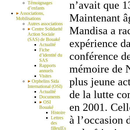
n’avait que 1
Témoignages
d’enfants
Associations,
Maintenant â
Mobilisations
Autres associations
Mandisa a ra
Centre Solidarité
Action Sociale
(SAS) de Bouaké
expérience da
Actualité
Fiche
conférence de
d’identité du
SAS
mémoire de N
Rapports
annuels
Visites
plus jeune act
Orphelins Sida
International (OSI)
de la lutte co
Actualité
Documents
OSI
en 2001. Cell
Bouaké
Histoire
à l’occasion 
Lettres
des
filleulEs