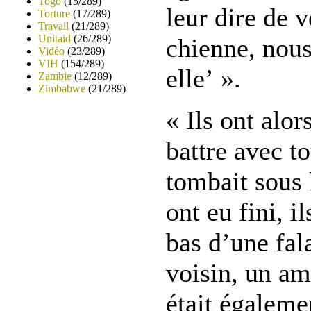
Togo
(15/289)
leur dire de v
Torture
(17/289)
Travail
(21/289)
Unitaid
(26/289)
chienne, nous
Vidéo
(23/289)
VIH
(154/289)
elle’ ».
Zambie
(12/289)
Zimbabwe
(21/289)
« Ils ont alo
battre avec to
tombait sous 
ont eu fini, i
bas d’une fala
voisin, un a
était égaleme