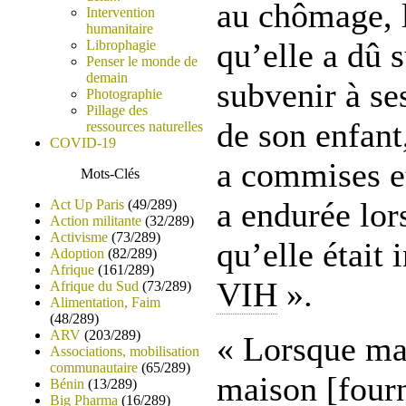
au chômage, l
Intervention
humanitaire
qu’elle a dû 
Librophagie
Penser le monde de
demain
subvenir à se
Photographie
Pillage des
de son enfant,
ressources naturelles
COVID-19
a commises et
Mots-Clés
a endurée lor
Act Up Paris
(49/289)
Action militante
(32/289)
Activisme
(73/289)
qu’elle était 
Adoption
(82/289)
Afrique
(161/289)
VIH
».
Afrique du Sud
(73/289)
Alimentation, Faim
(48/289)
ARV
(203/289)
« Lorsque ma
Associations, mobilisation
communautaire
(65/289)
maison [fourn
Bénin
(13/289)
Big Pharma
(16/289)