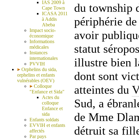
IAS 2009 à
du township
Cape Town
ICASA 2011
périphérie de
à Addis
Abeba
Impact socio-
avoir publiq
économique
Informations
statut séropos
médicales
Instances
internationales
illustre bien 
PVVIH
Orphelins du sida,
dont sont vic
orphelins et enfants
vulnérables (OEV)
atteintes du
V
Colloque
"Enfance et Sida"
Actes du
Sud, a ébranl
colloque
Enfance et
de Mme Dlam
sida
Enfants soldats
EVVIH et enfants
détruit sa fil
affectés
Par pays