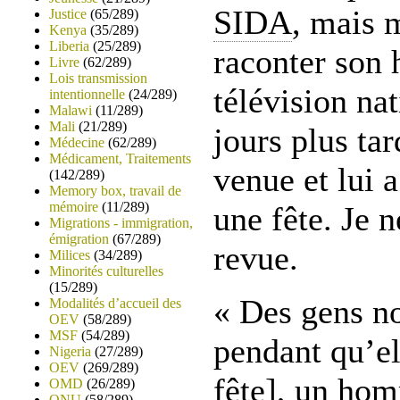
SIDA
, mais 
Justice
(65/289)
Kenya
(35/289)
Liberia
(25/289)
raconter son h
Livre
(62/289)
Lois transmission
télévision na
intentionnelle
(24/289)
Malawi
(11/289)
Mali
(21/289)
jours plus ta
Médecine
(62/289)
Médicament, Traitements
venue et lui a
(142/289)
Memory box, travail de
mémoire
(11/289)
une fête. Je n
Migrations - immigration,
émigration
(67/289)
revue.
Milices
(34/289)
Minorités culturelles
(15/289)
« Des gens no
Modalités d’accueil des
OEV
(58/289)
MSF
(54/289)
pendant qu’ell
Nigeria
(27/289)
OEV
(269/289)
fête], un hom
OMD
(26/289)
ONU
(58/289)