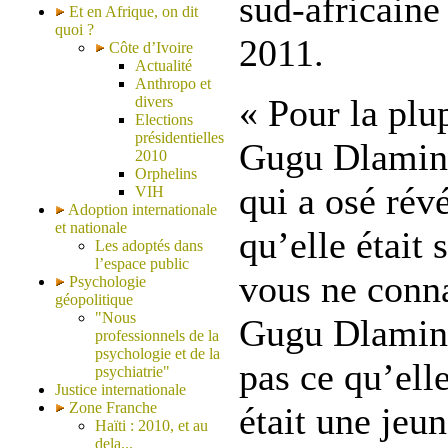
sud-africaine
Et en Afrique, on dit
quoi ?
2011.
Côte d’Ivoire
Actualité
Anthropo et
« Pour la plu
divers
Elections
présidentielles
Gugu Dlamini
2010
Orphelins
qui a osé rév
VIH
Adoption internationale
et nationale
qu’elle était 
Les adoptés dans
l’espace public
vous ne conna
Psychologie
géopolitique
"Nous
Gugu Dlamini
professionnels de la
psychologie et de la
pas ce qu’ell
psychiatrie"
Justice internationale
Zone Franche
était une jeu
Haïti : 2010, et au
dela...