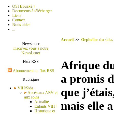
OSI Bouaké ?
Documents à télécharger
Liens
Contact
Nous aider
...
Accueil
>>
Orphelins du sida,
Newsletter
Inscrivez vous à notre
NewsLetter
Afrique d
Flux RSS
Abonnement au flux RSS
a promis d
Rubriques
VIH/Sida
que j’étais
Accès aux ARV et
aux soins
mais elle 
Actualité
Enfants VIH+
Historique et