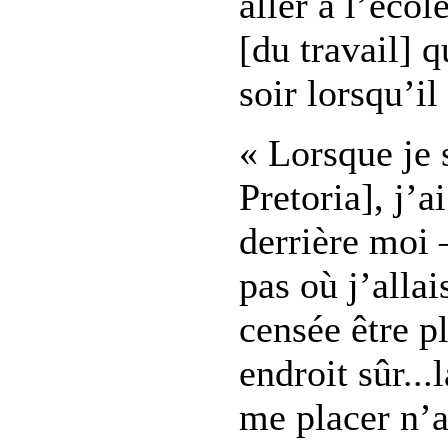
aller à l’écol
[du travail] q
soir lorsqu’il
« Lorsque je s
Pretoria], j’a
derrière moi 
pas où j’allai
censée être p
endroit sûr..
me placer n’a