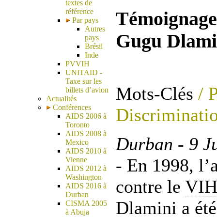
textes de
référence
Témoignage 
Par pays
Autres
Gugu Dlami
pays
Brésil
Inde
PVVIH
UNITAID -
Taxe sur les
Mots-Clés
/ 
billets d’avion
Actualités
Conférences
Discriminatio
AIDS 2006 à
Toronto
AIDS 2008 à
Durban - 9 J
Mexico
AIDS 2010 à
-
En 1998, l’ac
Vienne
AIDS 2012 à
Washington
contre le
VI
AIDS 2016 à
Durban
Dlamini a été
CISMA 2005
à Abuja