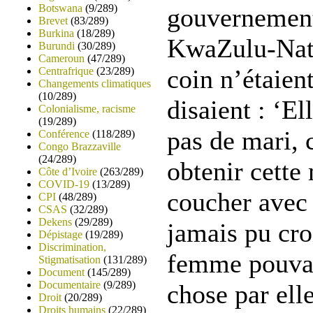
Botswana
(9/289)
gouvernement
Brevet
(83/289)
Burkina
(18/289)
KwaZulu-Nat
Burundi
(30/289)
Cameroun
(47/289)
coin n’étaient
Centrafrique
(23/289)
Changements climatiques
(10/289)
disaient : ‘El
Colonialisme, racisme
(19/289)
pas de mari, 
Conférence
(118/289)
Congo Brazzaville
(24/289)
obtenir cette
Côte d’Ivoire
(263/289)
COVID-19
(13/289)
coucher avec 
CPI
(48/289)
CSAS
(32/289)
Dekens
(29/289)
jamais pu cro
Dépistage
(19/289)
Discrimination,
femme pouvai
Stigmatisation
(131/289)
Document
(145/289)
Documentaire
(9/289)
chose par el
Droit
(20/289)
Droits humains
(22/289)