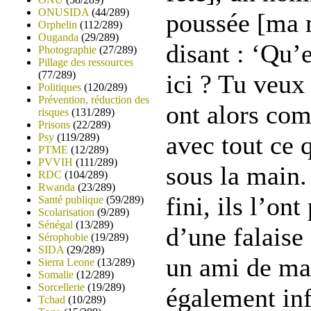
ONUSIDA
(44/289)
poussée [ma 
Orphelin
(112/289)
Ouganda
(29/289)
disant : ‘Qu’e
Photographie
(27/289)
Pillage des ressources
(77/289)
ici ? Tu veux 
Politiques
(120/289)
Prévention, réduction des
ont alors com
risques
(131/289)
Prisons
(22/289)
avec tout ce 
Psy
(119/289)
PTME
(12/289)
PVVIH
(111/289)
sous la main.
RDC
(104/289)
Rwanda
(23/289)
fini, ils l’on
Santé publique
(59/289)
Scolarisation
(9/289)
Sénégal
(13/289)
d’une falaise 
Sérophobie
(19/289)
SIDA
(29/289)
un ami de ma 
Sierra Leone
(13/289)
Somalie
(12/289)
Sorcellerie
(19/289)
également in
Tchad
(10/289)