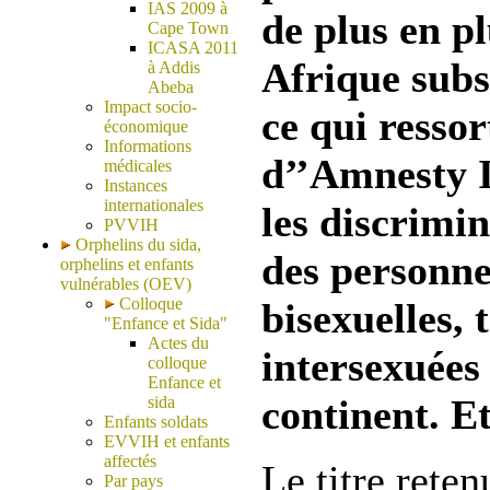
IAS 2009 à
de plus en pl
Cape Town
ICASA 2011
Afrique subs
à Addis
Abeba
Impact socio-
ce qui resso
économique
Informations
d’’Amnesty I
médicales
Instances
internationales
les discrimin
PVVIH
Orphelins du sida,
des personne
orphelins et enfants
vulnérables (OEV)
Colloque
bisexuelles,
"Enfance et Sida"
Actes du
intersexuées
colloque
Enfance et
continent. Et
sida
Enfants soldats
EVVIH et enfants
affectés
Le titre rete
Par pays