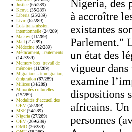
Nigeria, des p
Justice
(65/289)
Kenya
(35/289)
à accroître le
Liberia
(25/289)
Livre
(62/289)
existantes so
Lois transmission
intentionnelle
(24/289)
Malawi
(11/289)
Parlement." L
Mali
(21/289)
Médecine
(62/289)
un état des lé
Médicament, Traitements
(142/289)
Memory box, travail de
vigueur dans 
mémoire
(11/289)
Migrations - immigration,
examine l’imp
émigration
(67/289)
Milices
(34/289)
Minorités culturelles
dispositions 
(15/289)
Modalités d’accueil des
africains. Un
OEV
(58/289)
MSF
(54/289)
Nigeria
(27/289)
personnes (av
OEV
(269/289)
OMD
(26/289)
ONU
(58/289)