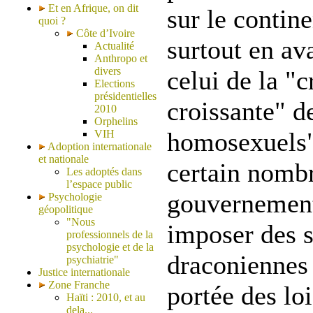
Et en Afrique, on dit
sur le contine
quoi ?
Côte d’Ivoire
surtout en a
Actualité
Anthropo et
divers
celui de la "c
Elections
présidentielles
croissante" d
2010
Orphelins
homosexuels"
VIH
Adoption internationale
et nationale
certain nomb
Les adoptés dans
l’espace public
gouvernement
Psychologie
géopolitique
"Nous
imposer des 
professionnels de la
psychologie et de la
draconiennes 
psychiatrie"
Justice internationale
Zone Franche
portée des loi
Haïti : 2010, et au
dela...