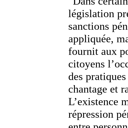
"Dans certain
législation p
sanctions pén
appliquée, ma
fournit aux po
citoyens l’occ
des pratiques
chantage et r
L’existence 
répression pé
entre person