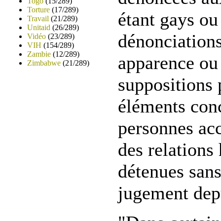
Togo
(15/289)
Torture
(17/289)
étant gays ou
Travail
(21/289)
Unitaid
(26/289)
dénonciations
Vidéo
(23/289)
VIH
(154/289)
Zambie
(12/289)
apparence ou 
Zimbabwe
(21/289)
suppositions 
éléments con
personnes acc
des relations
détenues sans
jugement depu