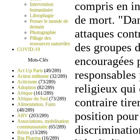
compris en in
Intervention
humanitaire
Librophagie
de mort. "Dan
Penser le monde de
demain
attaques cont
Photographie
Pillage des
des groupes d
ressources naturelles
COVID-19
encouragées 
Mots-Clés
Act Up Paris
(49/289)
responsables 
Action militante
(32/289)
Activisme
(73/289)
religieux qui
Adoption
(82/289)
Afrique
(161/289)
contraire tire
Afrique du Sud
(73/289)
Alimentation, Faim
(48/289)
position pour
ARV
(203/289)
Associations, mobilisation
discriminati
communautaire
(65/289)
Bénin
(13/289)
Big Pharma
(16/289)