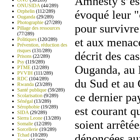
Amnesty s’est
ONUSIDA
(44/289)
évoqué leur 
Orphelin
(112/289)
Ouganda
(29/289)
Photographie
(27/289)
pour survivre
Pillage des ressources
(77/289)
et aux menace
Politiques
(120/289)
Prévention, réduction des
risques
(131/289)
décrit des cas
Prisons
(22/289)
Psy
(119/289)
Ouganda, au 
PTME
(12/289)
PVVIH
(111/289)
RDC
(104/289)
du Sud et au
Rwanda
(23/289)
Santé publique
(59/289)
ce dernier pa
Scolarisation
(9/289)
Sénégal
(13/289)
Sérophobie
(19/289)
est courant q
SIDA
(29/289)
Sierra Leone
(13/289)
soient arrêtée
Somalie
(12/289)
Sorcellerie
(19/289)
dénoncées au
Tchad
(10/289)