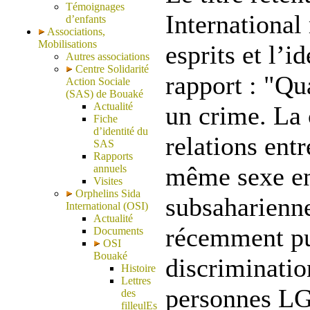
Témoignages
International
d’enfants
Associations,
Mobilisations
esprits et l’i
Autres associations
Centre Solidarité
rapport : "Qu
Action Sociale
(SAS) de Bouaké
Actualité
un crime. La 
Fiche
d’identité du
relations ent
SAS
Rapports
même sexe en
annuels
Visites
Orphelins Sida
subsaharienne
International (OSI)
Actualité
récemment pu
Documents
OSI
Bouaké
discriminatio
Histoire
Lettres
personnes LG
des
filleulEs