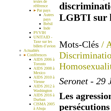
textes de
discriminati
référence
Par pays
LGBTI sur l
Autres
pays
Brésil
Inde
PVVIH
UNITAID -
Mots-Clés
/ 
Taxe sur les
billets d’avion
Actualités
Discriminatio
Conférences
AIDS 2006 à
Homosexuali
Toronto
AIDS 2008 à
Mexico
AIDS 2010 à
Seronet - 29 J
Vienne
AIDS 2012 à
Washington
Les agression
AIDS 2016 à
Durban
persécution
CISMA 2005
à Abuja