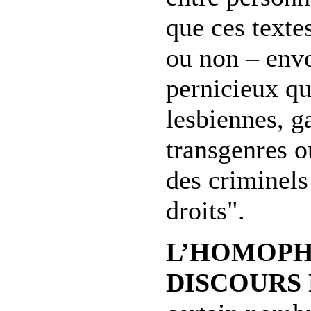
que ces texte
ou non – env
pernicieux qu
lesbiennes, g
transgenres o
des criminels
droits".
L’HOMOPH
DISCOURS 