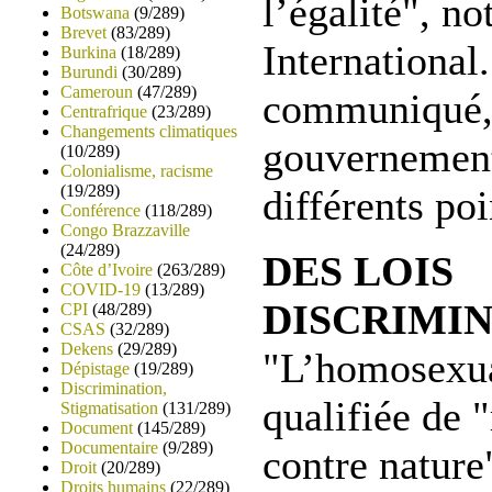
l’égalité", n
Botswana
(9/289)
Brevet
(83/289)
International
Burkina
(18/289)
Burundi
(30/289)
Cameroun
(47/289)
communiqué, 
Centrafrique
(23/289)
Changements climatiques
gouvernement
(10/289)
Colonialisme, racisme
(19/289)
différents poi
Conférence
(118/289)
Congo Brazzaville
(24/289)
DES LOIS
Côte d’Ivoire
(263/289)
COVID-19
(13/289)
DISCRIMI
CPI
(48/289)
CSAS
(32/289)
Dekens
(29/289)
"L’homosexua
Dépistage
(19/289)
Discrimination,
qualifiée de "
Stigmatisation
(131/289)
Document
(145/289)
Documentaire
(9/289)
contre nature
Droit
(20/289)
Droits humains
(22/289)