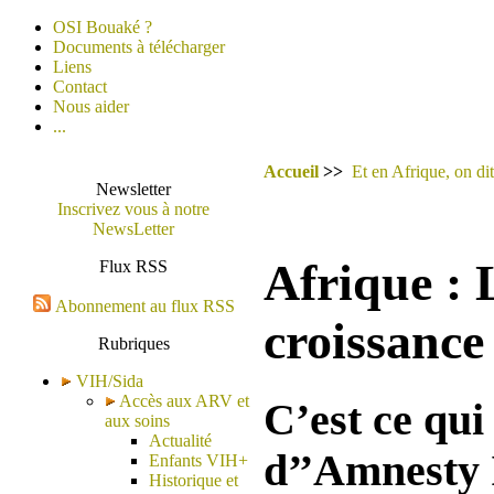
OSI Bouaké ?
Documents à télécharger
Liens
Contact
Nous aider
...
Accueil
>>
Et en Afrique, on dit
Newsletter
Inscrivez vous à notre
NewsLetter
Afrique : 
Flux RSS
Abonnement au flux RSS
croissance
Rubriques
VIH/Sida
Accès aux ARV et
C’est ce qui
aux soins
Actualité
d’’Amnesty I
Enfants VIH+
Historique et