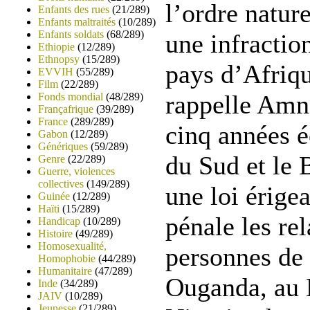
l’ordre natur
Enfants des rues
(21/289)
Enfants maltraités
(10/289)
Enfants soldats
(68/289)
une infractio
Ethiopie
(12/289)
Ethnopsy
(15/289)
pays d’Afriq
EVVIH
(55/289)
Film
(22/289)
rappelle Amn
Fonds mondial
(48/289)
Françafrique
(39/289)
France
(289/289)
cinq années é
Gabon
(12/289)
Génériques
(59/289)
du Sud et le 
Genre
(22/289)
Guerre, violences
collectives
(149/289)
une loi érigea
Guinée
(12/289)
Haïti
(15/289)
pénale les rel
Handicap
(10/289)
Histoire
(49/289)
Homosexualité,
personnes de
Homophobie
(44/289)
Humanitaire
(47/289)
Ouganda, au L
Inde
(34/289)
JAIV
(10/289)
Jeunesse
(21/289)