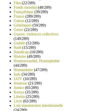
Film
(22/289)
Fonds mondial
(48/289)
Françafrique
(39/289)
France
(289/289)
Gabon
(12/289)
Génériques
(59/289)
Genre
(22/289)
Guerre, violences collectives
(149/289)
Guinée
(12/289)
Haïti
(15/289)
Handicap
(10/289)
Histoire
(49/289)
Homosexualité, Homophobie
(44/289)
Humanitaire
(47/289)
Inde
(34/289)
JAIV
(10/289)
Jeunesse
(21/289)
Justice
(65/289)
Kenya
(35/289)
Liberia
(25/289)
Livre
(62/289)
Lois transmission intentionnelle
(24/289)