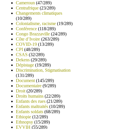
Cameroun
(47/289)
Centrafrique
(23/289)
Changements climatiques
(10/289)
Colonialisme, racisme
(19/289)
Conférence
(118/289)
Congo Brazzaville
(24/289)
Côte d’Ivoire
(263/289)
COVID-19
(13/289)
CPI
(48/289)
CSAS
(32/289)
Dekens
(29/289)
Dépistage
(19/289)
Discrimination, Stigmatisation
(131/289)
Document
(145/289)
Documentaire
(9/289)
Droit
(20/289)
Droits humains
(22/289)
Enfants des rues
(21/289)
Enfants maltraités
(10/289)
Enfants soldats
(68/289)
Ethiopie
(12/289)
Ethnopsy
(15/289)
EVVIH
(55/289)