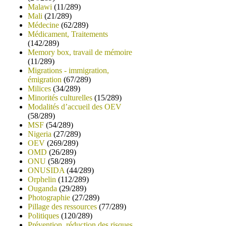
Malawi
(11/289)
Mali
(21/289)
Médecine
(62/289)
Médicament, Traitements
(142/289)
Memory box, travail de mémoire
(11/289)
Migrations - immigration,
émigration
(67/289)
Milices
(34/289)
Minorités culturelles
(15/289)
Modalités d’accueil des OEV
(58/289)
MSF
(54/289)
Nigeria
(27/289)
OEV
(269/289)
OMD
(26/289)
ONU
(58/289)
ONUSIDA
(44/289)
Orphelin
(112/289)
Ouganda
(29/289)
Photographie
(27/289)
Pillage des ressources
(77/289)
Politiques
(120/289)
Prévention, réduction des risques