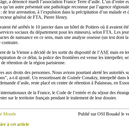
 âge, a dénoncé mardi l’association France Terre d’asile. L’un d’entre eu
s qu’un autre présentait une pathologie reconnue par l’agence régionale
 : de leur arrestation, à l’expulsion dans la précipitation d’un malade e
directeur général de FTA, Pierre Henry.
ient été arrêtés le 10 janvier dans un hôtel de Poitiers où il avaient été
 services sociaux du département pour les mineurs), selon FTA. Les jeun
actes de naissance en ce sens, mais une analyse osseuse (un test dont la 
 contraire.
ent de la Vienne a décidé de les sortir du dispositif de l’
ASE
mais en leu
piration de ce délai, la police des frontières est venue les interpeller, s
 de rétention de la région parisienne.
raves aux droits des personnes. Nous avions pourtant alerté les autorités su
ions", a-t-il ajouté. Un ressortissant de Guinée Conakry, interpellé dans
 demande d’asile, reste placé en centre de rétention à Palaiseau, en Esso
nternationaux de la France, le Code de l’entrée et du séjour des étrang
ter sur le territoire français pendant le traitement de leur dossier.
e Monde
Publié sur OSI Bouaké le ve
e à cet article