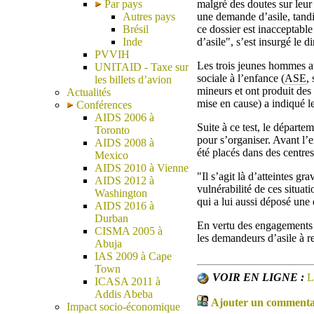
Par pays
malgré des doutes sur leur
Autres pays
une demande d’asile, tandi
Brésil
ce dossier est inacceptable
Inde
d’asile", s’est insurgé le 
PVVIH
Les trois jeunes hommes ava
UNITAID - Taxe sur
sociale à l’enfance (
ASE
,
les billets d’avion
mineurs et ont produit des 
Actualités
mise en cause) a indiqué le
Conférences
AIDS 2006 à
Suite à ce test, le départem
Toronto
pour s’organiser. Avant l’ex
AIDS 2008 à
été placés dans des centres
Mexico
AIDS 2010 à Vienne
"Il s’agit là d’atteintes g
AIDS 2012 à
vulnérabilité de ces situat
Washington
qui a lui aussi déposé une
AIDS 2016 à
Durban
En vertu des engagements i
CISMA 2005 à
les demandeurs d’asile à res
Abuja
IAS 2009 à Cape
Town
VOIR EN LIGNE :
L
ICASA 2011 à
Addis Abeba
Ajouter un commentair
Impact socio-économique