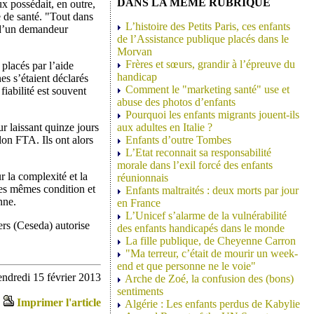
DANS LA MEME RUBRIQUE
x possédait, en outre,
 de santé. "Tout dans
L’histoire des Petits Paris, ces enfants
t d’un demandeur
de l’Assistance publique placés dans le
Morvan
Frères et sœurs, grandir à l’épreuve du
 placés par l’aide
handicap
es s’étaient déclarés
Comment le "marketing santé" use et
fiabilité est souvent
abuse des photos d’enfants
Pourquoi les enfants migrants jouent-ils
r laissant quinze jours
aux adultes en Italie ?
elon FTA. Ils ont alors
Enfants d’outre Tombes
L’Etat reconnait sa responsabilité
morale dans l’exil forcé des enfants
r la complexité et la
réunionnais
 les mêmes condition et
Enfants maltraités : deux morts par jour
nne.
en France
L’Unicef s’alarme de la vulnérabilité
ers (Ceseda) autorise
des enfants handicapés dans le monde
La fille publique, de Cheyenne Carron
"Ma terreur, c’était de mourir un week-
end et que personne ne le voie"
ndredi 15 février 2013
Arche de Zoé, la confusion des (bons)
sentiments
Imprimer l'article
Algérie : Les enfants perdus de Kabylie