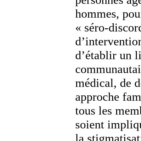
hommes, pour
« séro-discor
d’interventi
d’établir un l
communautair
médical, de 
approche fami
tous les memb
soient impliq
la stigmatisa