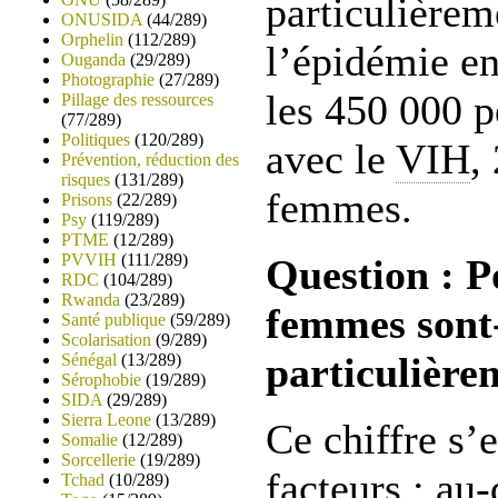
particulièrem
ONUSIDA
(44/289)
Orphelin
(112/289)
l’épidémie en
Ouganda
(29/289)
Photographie
(27/289)
les 450 000 p
Pillage des ressources
(77/289)
Politiques
(120/289)
avec le
VIH
,
Prévention, réduction des
risques
(131/289)
femmes.
Prisons
(22/289)
Psy
(119/289)
PTME
(12/289)
PVVIH
(111/289)
Question : P
RDC
(104/289)
Rwanda
(23/289)
femmes sont-
Santé publique
(59/289)
Scolarisation
(9/289)
particulière
Sénégal
(13/289)
Sérophobie
(19/289)
SIDA
(29/289)
Sierra Leone
(13/289)
Ce chiffre s’
Somalie
(12/289)
Sorcellerie
(19/289)
facteurs : au-
Tchad
(10/289)