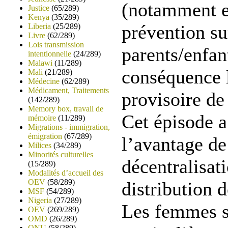
(notamment e
Justice
(65/289)
Kenya
(35/289)
prévention su
Liberia
(25/289)
Livre
(62/289)
Lois transmission
parents/enfan
intentionnelle
(24/289)
Malawi
(11/289)
conséquence 
Mali
(21/289)
Médecine
(62/289)
Médicament, Traitements
provisoire de
(142/289)
Memory box, travail de
Cet épisode a
mémoire
(11/289)
Migrations - immigration,
émigration
(67/289)
l’avantage de
Milices
(34/289)
Minorités culturelles
décentralisat
(15/289)
Modalités d’accueil des
OEV
(58/289)
distribution 
MSF
(54/289)
Nigeria
(27/289)
Les femmes s
OEV
(269/289)
OMD
(26/289)
ONU
(58/289)