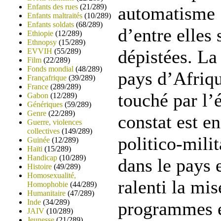
Enfants des rues
(21/289)
automatisme 
Enfants maltraités
(10/289)
Enfants soldats
(68/289)
d’entre elles
Ethiopie
(12/289)
Ethnopsy
(15/289)
dépistées. La
EVVIH
(55/289)
Film
(22/289)
Fonds mondial
(48/289)
pays d’Afriqu
Françafrique
(39/289)
France
(289/289)
touché par l’
Gabon
(12/289)
Génériques
(59/289)
Genre
(22/289)
constat est en
Guerre, violences
collectives
(149/289)
politico-milit
Guinée
(12/289)
Haïti
(15/289)
Handicap
(10/289)
dans le pays 
Histoire
(49/289)
Homosexualité,
ralenti la mi
Homophobie
(44/289)
Humanitaire
(47/289)
Inde
(34/289)
programmes é
JAIV
(10/289)
Jeunesse
(21/289)