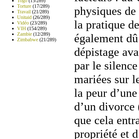
Togo
(15/289)
Torture
(17/289)
physiques de 
Travail
(21/289)
Unitaid
(26/289)
la pratique de
Vidéo
(23/289)
VIH
(154/289)
Zambie
(12/289)
également dû
Zimbabwe
(21/289)
dépistage ava
par le silenc
mariées sur l
la peur d’une
d’un divorce 
que cela entr
propriété et d