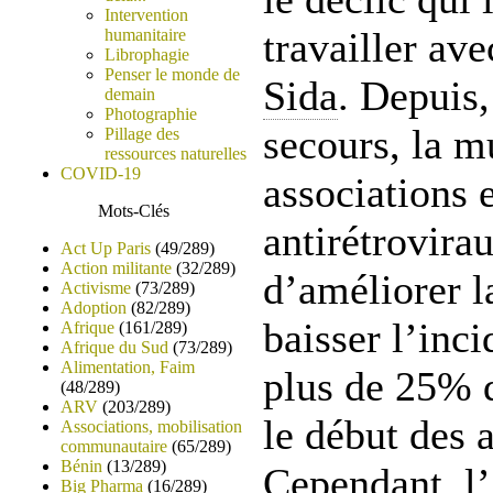
Intervention
travailler av
humanitaire
Librophagie
Penser le monde de
Sida
. Depuis,
demain
Photographie
secours, la m
Pillage des
ressources naturelles
COVID-19
associations 
Mots-Clés
antirétrovira
Act Up Paris
(49/289)
Action militante
(32/289)
d’améliorer la
Activisme
(73/289)
Adoption
(82/289)
baisser l’inc
Afrique
(161/289)
Afrique du Sud
(73/289)
Alimentation, Faim
plus de 25% 
(48/289)
ARV
(203/289)
le début des 
Associations, mobilisation
communautaire
(65/289)
Bénin
(13/289)
Cependant, l
Big Pharma
(16/289)