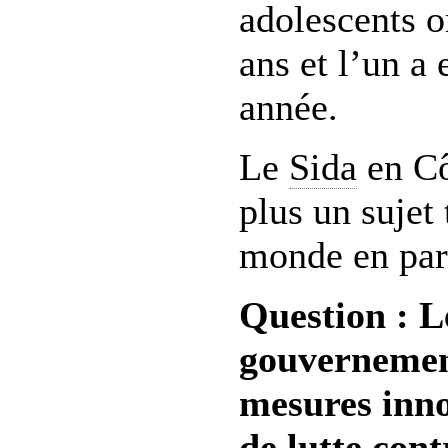
adolescents o
ans et l’un a 
année.
Le
Sida
en Cô
plus un sujet 
monde en par
Question : 
gouvernement
mesures inno
de lutte cont