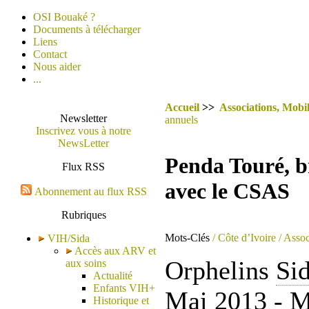
OSI Bouaké ?
Documents à télécharger
Liens
Contact
Nous aider
...
Accueil
>>
Associations, Mobil
Newsletter
annuels
Inscrivez vous à notre
NewsLetter
Penda Touré, b
Flux RSS
avec le CSAS
Abonnement au flux RSS
Rubriques
Mots-Clés
/ Côte d’Ivoire
/ Assoc
VIH/Sida
Accès aux ARV et
Orphelins
Si
aux soins
Actualité
Enfants VIH+
Mai 2013 - 
Historique et