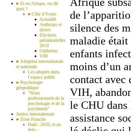
Afrique subsa
Et en Afrique, on dit
quoi ?
de l’appariti
Côte d’Ivoire
Actualité
silence des m
Anthropo et
divers
Elections
maladie était 
présidentielles
2010
enfants infec
Orphelins
VIH
Adoption internationale
moins d’un a
et nationale
Les adoptés dans
contact avec
l’espace public
Psychologie
géopolitique
VIH
, abando
"Nous
professionnels de la
le CHU dans l
psychologie et de la
psychiatrie"
Justice internationale
assistance so
Zone Franche
Haïti : 2010, et au
lé déclic qui
dela...