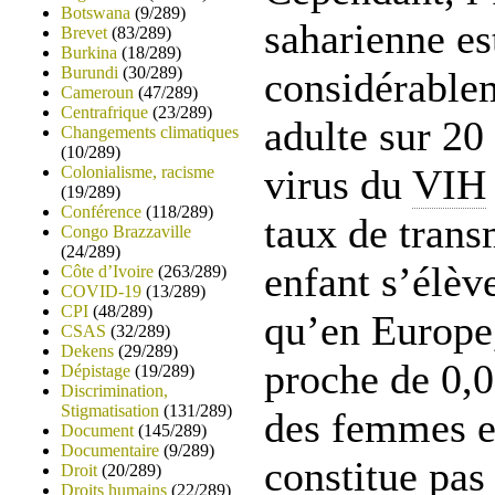
Botswana
(9/289)
saharienne es
Brevet
(83/289)
Burkina
(18/289)
Burundi
(30/289)
considérablem
Cameroun
(47/289)
Centrafrique
(23/289)
adulte sur 20 
Changements climatiques
(10/289)
virus du
VIH
Colonialisme, racisme
(19/289)
Conférence
(118/289)
taux de trans
Congo Brazzaville
(24/289)
enfant s’élèv
Côte d’Ivoire
(263/289)
COVID-19
(13/289)
CPI
(48/289)
qu’en Europe,
CSAS
(32/289)
Dekens
(29/289)
proche de 0,
Dépistage
(19/289)
Discrimination,
Stigmatisation
(131/289)
des femmes e
Document
(145/289)
Documentaire
(9/289)
constitue pas
Droit
(20/289)
Droits humains
(22/289)