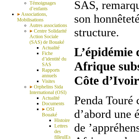
SAS, remarqué
Témoignages
d’enfants
Associations,
son honnêteté 
Mobilisations
Autres associations
structure.
Centre Solidarité
Action Sociale
(SAS) de Bouaké
Actualité
L’épidémie
Fiche
d’identité du
Afrique sub
SAS
Rapports
annuels
Côte d’Ivoir
Visites
Orphelins Sida
International (OSI)
Penda Touré c
Actualité
Documents
OSI
d’abord une é
Bouaké
Histoire
de ’appréhen
Lettres
des
filleulEs