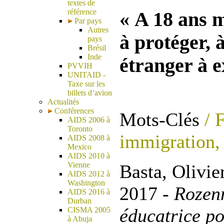
textes de
référence
« A 18 ans m
Par pays
Autres
à protéger, 
pays
Brésil
Inde
étranger à e
PVVIH
UNITAID -
Taxe sur les
billets d’avion
Actualités
Conférences
Mots-Clés
/ 
AIDS 2006 à
Toronto
immigration,
AIDS 2008 à
Mexico
AIDS 2010 à
Vienne
Basta, Olivier
AIDS 2012 à
Washington
2017 -
Rozenn
AIDS 2016 à
Durban
éducatrice po
CISMA 2005
à Abuja