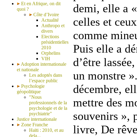
Et en Afrique, on dit
demi, elle a «
quoi ?
Côte d’Ivoire
celles et ceux
Actualité
Anthropo et
divers
comme mineur
Elections
présidentielles
Puis elle a d
2010
Orphelins
d’être lassée
VIH
Adoption internationale
et nationale
un monstre ».
Les adoptés dans
l’espace public
décembre, el
Psychologie
géopolitique
"Nous
mettre des mo
professionnels de la
psychologie et de la
souvenirs », p
psychiatrie"
Justice internationale
Zone Franche
livre, De rêv
Haïti : 2010, et au
dela...