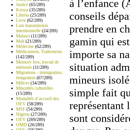
à l’enfance (
Justice
(65/289)
Kenya
(35/289)
conseils dépa
Liberia
(25/289)
Livre
(62/289)
prendre en ch
Lois transmission
intentionnelle
(24/289)
Malawi
(11/289)
gamin qui est
Mali
(21/289)
Médecine
(62/289)
importe sa na
Médicament, Traitements
(142/289)
Memory box, travail de
situation adm
mémoire
(11/289)
Migrations - immigration,
mineurs isolé
émigration
(67/289)
Milices
(34/289)
Minorités culturelles
simple fait qu
(15/289)
Modalités d’accueil des
représentant 
OEV
(58/289)
MSF
(54/289)
Nigeria
(27/289)
sont considé
OEV
(269/289)
OMD
(26/289)
ONU
(58/289)