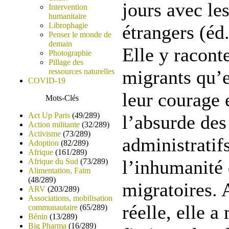
jours avec le
Intervention
humanitaire
Librophagie
étrangers (éd
Penser le monde de
demain
Elle y racont
Photographie
Pillage des
migrants qu’e
ressources naturelles
COVID-19
leur courage e
Mots-Clés
Act Up Paris
(49/289)
l’absurde des
Action militante
(32/289)
Activisme
(73/289)
administratifs
Adoption
(82/289)
Afrique
(161/289)
l’inhumanité 
Afrique du Sud
(73/289)
Alimentation, Faim
(48/289)
migratoires. 
ARV
(203/289)
Associations, mobilisation
réelle, elle a
communautaire
(65/289)
Bénin
(13/289)
Big Pharma
(16/289)