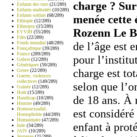
charge ? Sur 
Enfants des rues
(21/289)
Enfants maltraités
(10/289)
Enfants soldats
(68/289)
menée cette 
Ethiopie
(12/289)
Ethnopsy
(15/289)
Rozenn Le B
EVVIH
(55/289)
Film
(22/289)
de l’âge est 
Fonds mondial
(48/289)
Françafrique
(39/289)
France
(289/289)
pour l’institu
Gabon
(12/289)
Génériques
(59/289)
charge est to
Genre
(22/289)
Guerre, violences
collectives
(149/289)
selon que l’o
Guinée
(12/289)
Haïti
(15/289)
de 18 ans. À 
Handicap
(10/289)
Histoire
(49/289)
Homosexualité,
est considér
Homophobie
(44/289)
Humanitaire
(47/289)
enfant à proté
Inde
(34/289)
JAIV
(10/289)
Jeunesse
(21/289)