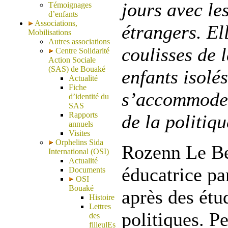
jours avec le
Témoignages
d’enfants
Associations,
étrangers. El
Mobilisations
Autres associations
coulisses de 
Centre Solidarité
Action Sociale
(SAS) de Bouaké
enfants isolé
Actualité
Fiche
s’accommode 
d’identité du
SAS
Rapports
de la politiq
annuels
Visites
Orphelins Sida
Rozenn Le Be
International (OSI)
Actualité
éducatrice pa
Documents
OSI
Bouaké
après des étu
Histoire
Lettres
politiques. P
des
filleulEs