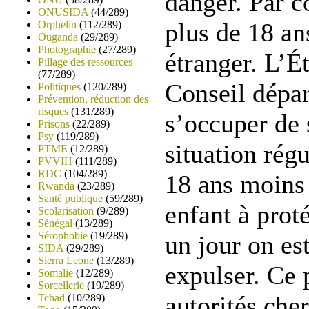
danger. Par co
ONUSIDA
(44/289)
plus de 18 ans
Orphelin
(112/289)
Ouganda
(29/289)
Photographie
(27/289)
étranger. L’Ét
Pillage des ressources
(77/289)
Conseil dépar
Politiques
(120/289)
Prévention, réduction des
risques
(131/289)
s’occuper de s
Prisons
(22/289)
Psy
(119/289)
situation rég
PTME
(12/289)
PVVIH
(111/289)
RDC
(104/289)
18 ans moins 
Rwanda
(23/289)
Santé publique
(59/289)
enfant à prot
Scolarisation
(9/289)
Sénégal
(13/289)
Sérophobie
(19/289)
un jour on es
SIDA
(29/289)
Sierra Leone
(13/289)
expulser. Ce 
Somalie
(12/289)
Sorcellerie
(19/289)
autorités che
Tchad
(10/289)