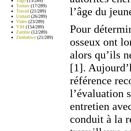
Togo
(15/289)
Torture
(17/289)
l’âge du jeun
Travail
(21/289)
Unitaid
(26/289)
Vidéo
(23/289)
Pour détermin
VIH
(154/289)
Zambie
(12/289)
Zimbabwe
(21/289)
osseux ont l
alors qu’ils n
[1]. Aujourd’h
référence re
l’évaluation s
entretien ave
conduit à la r