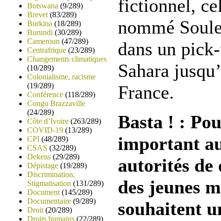
fictionnel, c
Botswana
(9/289)
Brevet
(83/289)
nommé Souley
Burkina
(18/289)
Burundi
(30/289)
Cameroun
(47/289)
dans un pick-
Centrafrique
(23/289)
Changements climatiques
Sahara jusqu’
(10/289)
Colonialisme, racisme
(19/289)
France.
Conférence
(118/289)
Congo Brazzaville
(24/289)
Basta ! : Pou
Côte d’Ivoire
(263/289)
COVID-19
(13/289)
important a
CPI
(48/289)
CSAS
(32/289)
Dekens
(29/289)
autorités de
Dépistage
(19/289)
Discrimination,
des jeunes m
Stigmatisation
(131/289)
Document
(145/289)
Documentaire
(9/289)
souhaitent u
Droit
(20/289)
Droits humains
(22/289)