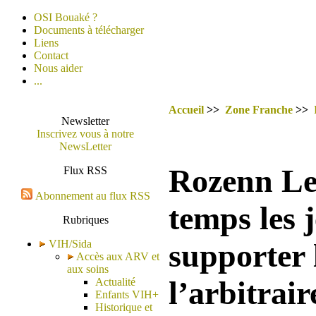
OSI Bouaké ?
Documents à télécharger
Liens
Contact
Nous aider
...
Accueil
>>
Zone Franche
>>
Newsletter
Inscrivez vous à notre
NewsLetter
Rozenn Le
Flux RSS
Abonnement au flux RSS
temps les 
Rubriques
VIH/Sida
supporter l
Accès aux ARV et
aux soins
l’arbitrair
Actualité
Enfants VIH+
Historique et