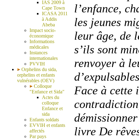
IAS 2009 à
l’enfance, ch
Cape Town
ICASA 2011
les jeunes mi
à Addis
Abeba
Impact socio-
leur âge, de l
économique
Informations
s’ils sont min
médicales
Instances
internationales
renvoyer à le
PVVIH
Orphelins du sida,
d’expulsables
orphelins et enfants
vulnérables (OEV)
Colloque
Face à cette 
"Enfance et Sida"
Actes du
contradiction,
colloque
Enfance et
démissionner 
sida
Enfants soldats
EVVIH et enfants
livre De rêve
affectés
Par pays