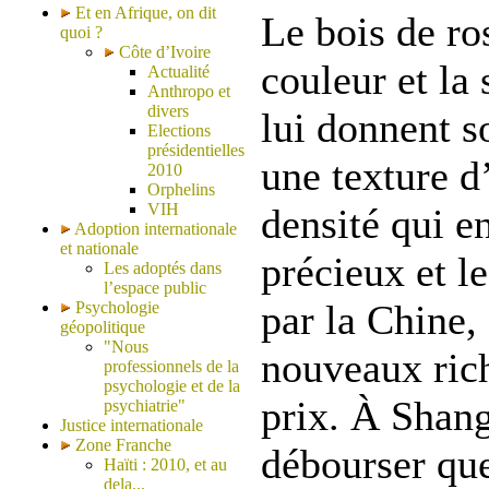
Et en Afrique, on dit
Le bois de ro
quoi ?
Côte d’Ivoire
couleur et la 
Actualité
Anthropo et
divers
lui donnent 
Elections
présidentielles
une texture d
2010
Orphelins
VIH
densité qui e
Adoption internationale
et nationale
précieux et l
Les adoptés dans
l’espace public
par la Chine,
Psychologie
géopolitique
"Nous
nouveaux rich
professionnels de la
psychologie et de la
prix. À Shang
psychiatrie"
Justice internationale
Zone Franche
débourser que
Haïti : 2010, et au
dela...