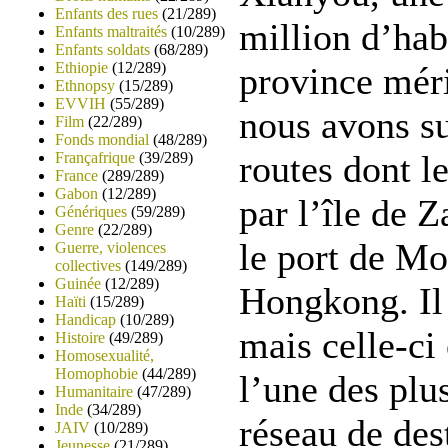
Enfants des rues
(21/289)
million d’hab
Enfants maltraités
(10/289)
Enfants soldats
(68/289)
Ethiopie
(12/289)
province méri
Ethnopsy
(15/289)
EVVIH
(55/289)
nous avons su
Film
(22/289)
Fonds mondial
(48/289)
routes dont l
Françafrique
(39/289)
France
(289/289)
Gabon
(12/289)
par l’île de 
Génériques
(59/289)
Genre
(22/289)
le port de M
Guerre, violences
collectives
(149/289)
Guinée
(12/289)
Hongkong. Il 
Haïti
(15/289)
Handicap
(10/289)
mais celle-ci
Histoire
(49/289)
Homosexualité,
Homophobie
(44/289)
l’une des plu
Humanitaire
(47/289)
Inde
(34/289)
réseau de des
JAIV
(10/289)
Jeunesse
(21/289)