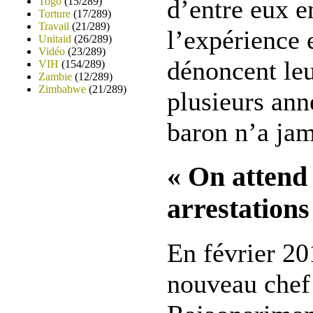
d’entre eux en
Togo
(15/289)
Torture
(17/289)
Travail
(21/289)
l’expérience 
Unitaid
(26/289)
Vidéo
(23/289)
dénoncent leu
VIH
(154/289)
Zambie
(12/289)
Zimbabwe
(21/289)
plusieurs an
baron n’a jam
« On attend 
arrestations
En février 201
nouveau chef 