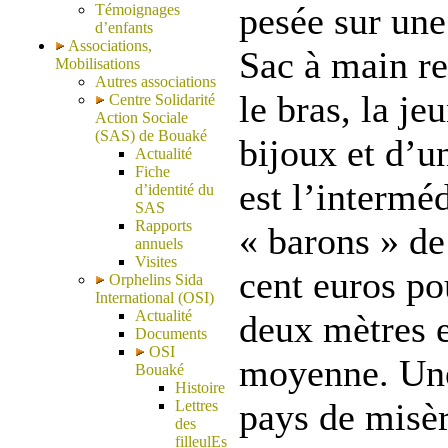
pesée sur une
Témoignages
d’enfants
Associations,
Sac à main re
Mobilisations
Autres associations
le bras, la j
Centre Solidarité
Action Sociale
(SAS) de Bouaké
bijoux et d’un
Actualité
Fiche
est l’intermé
d’identité du
SAS
Rapports
« barons » de 
annuels
Visites
cent euros po
Orphelins Sida
International (OSI)
Actualité
deux mètres e
Documents
OSI
moyenne. Une
Bouaké
Histoire
pays de misèr
Lettres
des
filleulEs