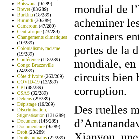
Botswana
(9/289)
mondial de l
Brevet
(83/289)
Burkina
(18/289)
acheminer les
Burundi
(30/289)
Cameroun
(47/289)
Centrafrique
(23/289)
containers en
Changements climatiques
(10/289)
portes de la
Colonialisme, racisme
(19/289)
Conférence
(118/289)
mondiale, en
Congo Brazzaville
(24/289)
circuits bien 
Côte d’Ivoire
(263/289)
COVID-19
(13/289)
corruption.
CPI
(48/289)
CSAS
(32/289)
Dekens
(29/289)
Dépistage
(19/289)
Des ruelles m
Discrimination,
Stigmatisation
(131/289)
d’Antanandav
Document
(145/289)
Documentaire
(9/289)
Droit
(20/289)
Xianyou, une 
Droits humains
(22/289)