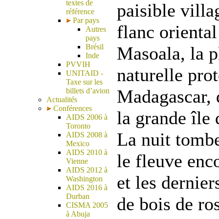
textes de
paisible vill
référence
Par pays
flanc oriental
Autres
pays
Brésil
Masoala, la p
Inde
PVVIH
naturelle pro
UNITAID -
Taxe sur les
Madagascar, d
billets d’avion
Actualités
Conférences
la grande île
AIDS 2006 à
Toronto
La nuit tombe
AIDS 2008 à
Mexico
AIDS 2010 à
le fleuve enco
Vienne
AIDS 2012 à
et les dernie
Washington
AIDS 2016 à
Durban
de bois de ro
CISMA 2005
à Abuja