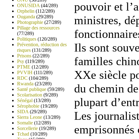
pouvoir et l’
ONUSIDA
(44/289)
Orphelin
(112/289)
ministres, dé
Ouganda
(29/289)
Photographie
(27/289)
Pillage des ressources
fonctionnair
(77/289)
Politiques
(120/289)
Ils sont souve
Prévention, réduction des
risques
(131/289)
Prisons
(22/289)
familles chin
Psy
(119/289)
PTME
(12/289)
XXe siècle po
PVVIH
(111/289)
RDC
(104/289)
Rwanda
(23/289)
du chemin de 
Santé publique
(59/289)
Scolarisation
(9/289)
plupart d’ent
Sénégal
(13/289)
Sérophobie
(19/289)
SIDA
(29/289)
Les journalist
Sierra Leone
(13/289)
Somalie
(12/289)
emprisonnés
Sorcellerie
(19/289)
Tchad
(10/289)