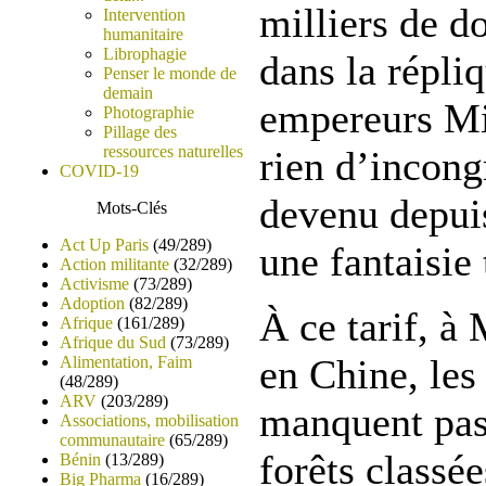
milliers de d
Intervention
humanitaire
Librophagie
dans la répliq
Penser le monde de
demain
empereurs Mi
Photographie
Pillage des
ressources naturelles
rien d’incon
COVID-19
devenu depui
Mots-Clés
Act Up Paris
(49/289)
une fantaisie 
Action militante
(32/289)
Activisme
(73/289)
Adoption
(82/289)
À ce tarif, 
Afrique
(161/289)
Afrique du Sud
(73/289)
en Chine, les
Alimentation, Faim
(48/289)
ARV
(203/289)
manquent pas 
Associations, mobilisation
communautaire
(65/289)
forêts classé
Bénin
(13/289)
Big Pharma
(16/289)