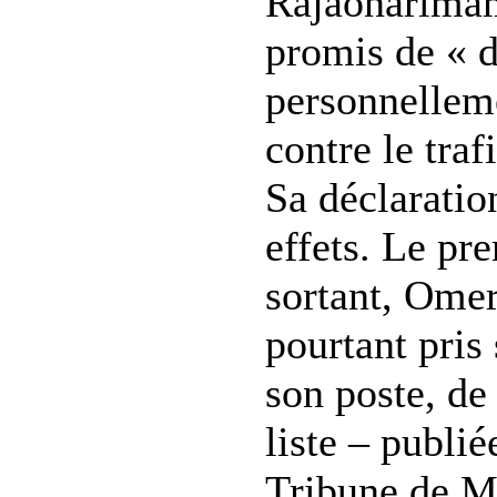
Rajaonarimam
promis de « d
personnellem
contre le traf
Sa déclaratio
effets. Le pr
sortant, Omer
pourtant pris 
son poste, de
liste – publié
Tribune de M