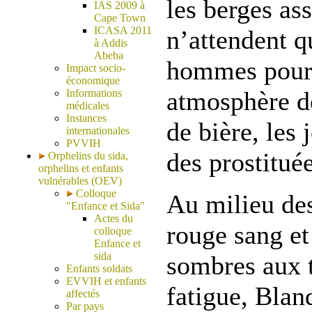
les berges as
IAS 2009 à
Cape Town
ICASA 2011
n’attendent q
à Addis
Abeba
hommes pour 
Impact socio-
économique
atmosphère de
Informations
médicales
Instances
de bière, les 
internationales
PVVIH
des prostituée
Orphelins du sida,
orphelins et enfants
vulnérables (OEV)
Colloque
Au milieu des
"Enfance et Sida"
Actes du
rouge sang et
colloque
Enfance et
sida
sombres aux tr
Enfants soldats
EVVIH et enfants
fatigue, Blan
affectés
Par pays