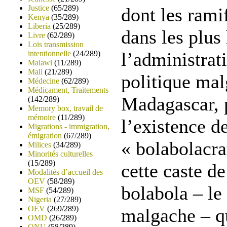
Justice
(65/289)
dont les rami
Kenya
(35/289)
Liberia
(25/289)
dans les plus
Livre
(62/289)
Lois transmission
l’administrat
intentionnelle
(24/289)
Malawi
(11/289)
Mali
(21/289)
politique ma
Médecine
(62/289)
Médicament, Traitements
Madagascar, 
(142/289)
Memory box, travail de
mémoire
(11/289)
l’existence de
Migrations - immigration,
émigration
(67/289)
« bolabolacrat
Milices
(34/289)
Minorités culturelles
(15/289)
cette caste de
Modalités d’accueil des
OEV
(58/289)
bolabola – le
MSF
(54/289)
Nigeria
(27/289)
OEV
(269/289)
malgache – q
OMD
(26/289)
ONU
(58/289)