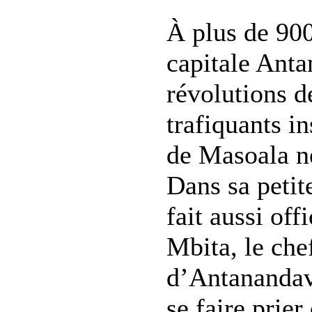
À plus de 900
capitale Anta
révolutions de
trafiquants in
de Masoala ne
Dans sa petit
fait aussi off
Mbita, le ch
d’Antanandav
se faire prier