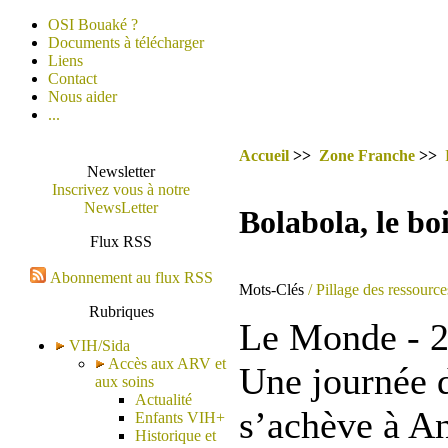
OSI Bouaké ?
Documents à télécharger
Liens
Contact
Nous aider
...
Accueil
>>
Zone Franche
>>
Newsletter
Inscrivez vous à notre
NewsLetter
Bolabola, le bo
Flux RSS
Abonnement au flux RSS
Mots-Clés
/ Pillage des ressource
Rubriques
Le Monde - 2
VIH/Sida
Accès aux ARV et
Une journée d
aux soins
Actualité
s’achève à A
Enfants VIH+
Historique et