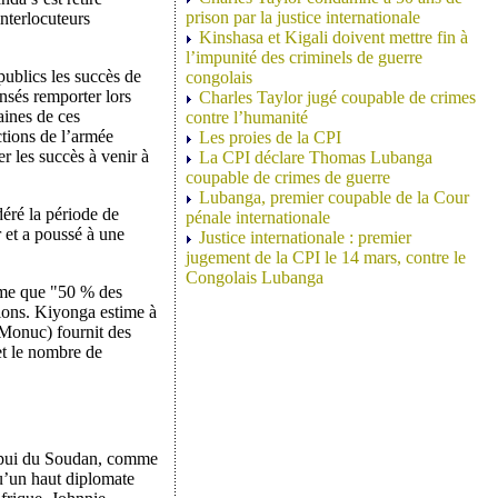
prison par la justice internationale
nterlocuteurs
Kinshasa et Kigali doivent mettre fin à
l’impunité des criminels de guerre
publics les succès de
congolais
ensés remporter lors
Charles Taylor jugé coupable de crimes
aines de ces
contre l’humanité
tions de l’armée
Les proies de la CPI
r les succès à venir à
La CPI déclare Thomas Lubanga
coupable de crimes de guerre
Lubanga, premier coupable de la Cour
éré la période de
pénale internationale
et a poussé à une
Justice internationale : premier
jugement de la CPI le 14 mars, contre le
Congolais Lubanga
ime que "50 % des
tions. Kiyonga estime à
(Monuc) fournit des
et le nombre de
’appui du Soudan, comme
qu’un haut diplomate