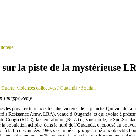
ationale
 sur la piste de la mystérieuse 
 Guerre, violences collectives
/ Ouganda
/ Soudan
an-Philippe Rémy
és les plus mystérieux et les plus violents de la planète. Qui viendra à
rd’s Resistance Army, LRA), venue d’Ouganda, et qui évolue à présent 
du Congo (RDC), la Centrafrique (RCA) et, sans doute, le Sud-Souda
de la population acholie, dans le nord de l’Ouganda, et opposé au pouvoi
on à la fin des années 1980, s’est mué en groupe armé aux objectifs flous
llageois des régions qu’ils traversent, ou en les transformant en esclaves