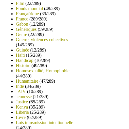
Film
(22/289)
Fonds mondial
(48/289)
Françafrique
(39/289)
France
(289/289)
Gabon
(12/289)
Génériques
(59/289)
Genre
(22/289)
Guerre, violences collectives
(149/289)
Guinée
(12/289)
Haïti
(15/289)
Handicap
(10/289)
Histoire
(49/289)
Homosexualité, Homophobie
(44/289)
Humanitaire
(47/289)
Inde
(34/289)
JAIV
(10/289)
Jeunesse
(21/289)
Justice
(65/289)
Kenya
(35/289)
Liberia
(25/289)
Livre
(62/289)
Lois transmission intentionnelle
(24/289)