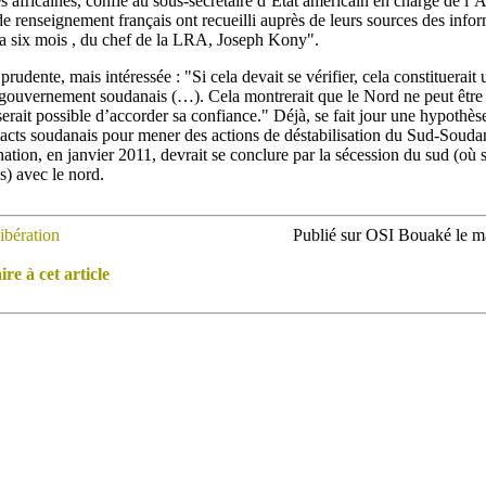
es africaines, confie au sous-secrétaire d’Etat américain en charge de l’
e renseignement français ont recueilli auprès de leurs sources des infor
 a six mois , du chef de la LRA, Joseph Kony".
prudente, mais intéressée : "Si cela devait se vérifier, cela constituerait
u gouvernement soudanais (…). Cela montrerait que le Nord ne peut êt
 serait possible d’accorder sa confiance." Déjà, se fait jour une hypoth
ntacts soudanais pour mener des actions de déstabilisation du Sud-Souda
tion, en janvier 2011, devrait se conclure par la sécession du sud (où s
s) avec le nord.
ibération
Publié sur OSI Bouaké le 
e à cet article