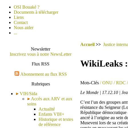
OSI Bouaké ?
Documents à télécharger
Liens
Contact
Nous aider
...
Accueil
>>
Justice intern
Newsletter
Inscrivez vous à notre NewsLetter
WikiLeaks :
Flux RSS
Abonnement au flux RSS
Mots-Clés
/ ONU
/ RDC
/
Rubriques
Le Monde | 17.12.10 | Je
VIH/Sida
Accès aux ARV et aux
C’est l’un des groupes arm
soins
résistance du Seigneur (Lo
Actualité
République démocratique 
Enfants VIH+
ancré à l’origine au sein 
Historique et textes
Museveni lors de sa créati
de référence
survie en massacrant les vi