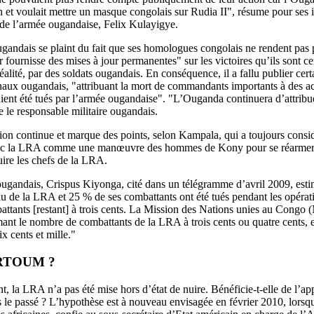
n et voulait mettre un masque congolais sur Rudia II", résume pour ses i
 de l’armée ougandaise, Felix Kulayigye.
ugandais se plaint du fait que ses homologues congolais ne rendent pas 
ur fournisse des mises à jour permanentes" sur les victoires qu’ils sont c
alité, par des soldats ougandais. En conséquence, il a fallu publier cert
naux ougandais, "attribuant la mort de commandants importants à des ac
ient été tués par l’armée ougandaise". "L’Ouganda continuera d’attribue
e le responsable militaire ougandais.
ion continue et marque des points, selon Kampala, qui a toujours consid
ec la LRA comme une manœuvre des hommes de Kony pour se réarmer 
uire les chefs de la LRA.
 ougandais, Crispus Kiyonga, cité dans un télégramme d’avril 2009, est
u de la LRA et 25 % de ses combattants ont été tués pendant les opéra
ttants [restant] à trois cents. La Mission des Nations unies au Congo 
mant le nombre de combattants de la LRA à trois cents ou quatre cents, 
x cents et mille."
RTOUM ?
nt, la LRA n’a pas été mise hors d’état de nuire. Bénéficie-t-elle de l
ns le passé ? L’hypothèse est à nouveau envisagée en février 2010, lors