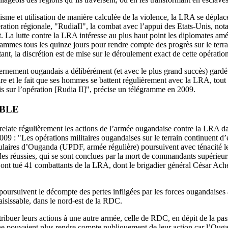
isme et utilisation de manière calculée de la violence, la LRA se déplac
ration régionale, "RudiaII", la combat avec l’appui des Etats-Unis, no
La lutte contre la LRA intéresse au plus haut point les diplomates amér
mmes tous les quinze jours pour rendre compte des progrès sur le terra
nt, la discrétion est de mise sur le déroulement exact de cette opération
nement ougandais a délibérément (et avec le plus grand succès) gardé le
re et le fait que ses hommes se battent régulièrement avec la LRA, tout c
s sur l’opération [Rudia II]", précise un télégramme en 2009.
ABLE
late régulièrement les actions de l’armée ougandaise contre la LRA da
9 : "Les opérations militaires ougandaises sur le terrain continuent d’e
ulaires d’Ouganda (UPDF, armée régulière) poursuivent avec ténacité 
es réussies, qui se sont conclues par la mort de commandants supérieur
ont tué 41 combattants de la LRA, dont le brigadier général César Achel
oursuivent le décompte des pertes infligées par les forces ougandaises à
isissable, dans le nord-est de la RDC.
attribuer leurs actions à une autre armée, celle de RDC, en dépit de la pass
 pouvaient plus rendre compte publiquement de leur action car l’Ougan