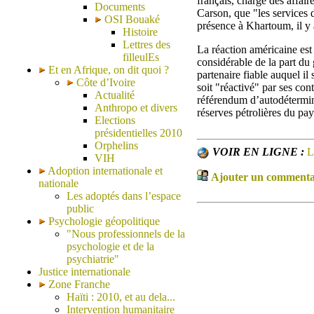
français, chargé des affair
Documents
Carson, que "les services d
OSI Bouaké
présence à Khartoum, il y
Histoire
Lettres des
La réaction américaine est 
filleulEs
considérable de la part d
Et en Afrique, on dit quoi ?
partenaire fiable auquel il
Côte d’Ivoire
soit "réactivé" par ses co
Actualité
référendum d’autodétermina
Anthropo et divers
réserves pétrolières du pay
Elections
présidentielles 2010
Orphelins
VOIR EN LIGNE :
L
VIH
Adoption internationale et
Ajouter un commentair
nationale
Les adoptés dans l’espace
public
Psychologie géopolitique
"Nous professionnels de la
psychologie et de la
psychiatrie"
Justice internationale
Zone Franche
Haïti : 2010, et au dela...
Intervention humanitaire