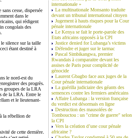
internationale »
La multinationale Monsanto traduite
e sans cesse, dispersée
devant un tribunal international citoyen
tamment dans le
Jugement à hauts risques pour la Cour
icains, qui rédigent
pénale internationale
in congolais des
Le Kenya se fait le porte-parole des
.
Etats africains opposés à la CPI
 silence sur la taille
Justice denied for Lubanga’s victims
eci étant destiné à
Défendre et juger sur le tarmac
Pascal Simbikangwa, premier
Rwandais à comparaitre devant les
assises de Paris pour complicité de
génocide
Laurent Gbagbo face aux juges de la
ns le nord-est du
Cour pénale internationale
nregistrer des progrès.
La guérilla judiciaire des géants des
les groupes de la LRA
semences contre les fermiers américains
s de la LRA. Entre le
Affaire Lubanga : la version française
lam et le lieutenant-
du verdict est désormais en ligne
Destruction des mausolées de
Tombouctou : un "crime de guerre" selon
 la rébellion de
la CPI
Vers la création d’une cour pénale
africaine ?
ivité de cette dernière.
Charles Taylor condamné à 50 ans de
da s’est retiré