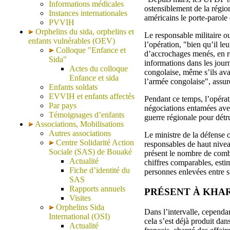
Informations médicales
ostensiblement de la régio
Instances internationales
américains le porte-parole
PVVIH
Orphelins du sida, orphelins et
Le responsable militaire o
enfants vulnérables (OEV)
l’opération, "bien qu’il le
Colloque "Enfance et
d’accrochages menés, en ré
Sida"
informations dans les jour
Actes du colloque
congolaise, même s’ils ava
Enfance et sida
l’armée congolaise", assur
Enfants soldats
EVVIH et enfants affectés
Pendant ce temps, l’opérat
Par pays
négociations entamées av
Témoignages d’enfants
guerre régionale pour détr
Associations, Mobilisations
Autres associations
Le ministre de la défense
Centre Solidarité Action
responsables de haut nivea
Sociale (SAS) de Bouaké
présent le nombre de comba
Actualité
chiffres comparables, esti
Fiche d’identité du
personnes enlevées entre si
SAS
Rapports annuels
PRÉSENT À KHA
Visites
Orphelins Sida
Dans l’intervalle, cependa
International (OSI)
cela s’est déjà produit da
Actualité