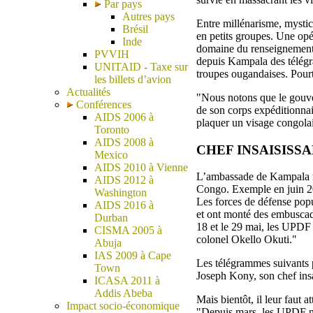
Par pays
Autres pays
Entre millénarisme, mystic
Brésil
en petits groupes. Une opé
Inde
domaine du renseignement. 
PVVIH
depuis Kampala des télégra
UNITAID - Taxe sur
troupes ougandaises. Pourta
les billets d’avion
Actualités
"Nous notons que le gouver
Conférences
de son corps expéditionnai
AIDS 2006 à
plaquer un visage congolai
Toronto
AIDS 2008 à
CHEF INSAISISS
Mexico
AIDS 2010 à Vienne
L’ambassade de Kampala re
AIDS 2012 à
Congo. Exemple en juin 200
Washington
Les forces de défense pop
AIDS 2016 à
et ont monté des embuscad
Durban
18 et le 29 mai, les UPDF 
CISMA 2005 à
colonel Okello Okuti."
Abuja
IAS 2009 à Cape
Les télégrammes suivants p
Town
Joseph Kony, son chef insa
ICASA 2011 à
Addis Abeba
Mais bientôt, il leur faut 
Impact socio-économique
"Depuis mars, les UPDF ne