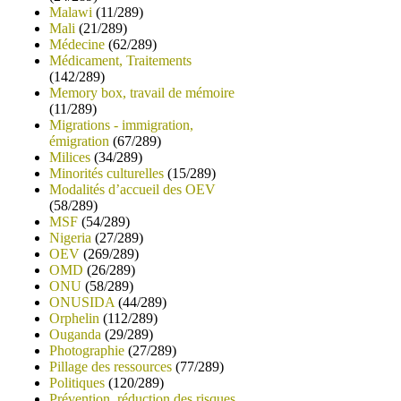
Malawi
(11/289)
Mali
(21/289)
Médecine
(62/289)
Médicament, Traitements
(142/289)
Memory box, travail de mémoire
(11/289)
Migrations - immigration,
émigration
(67/289)
Milices
(34/289)
Minorités culturelles
(15/289)
Modalités d’accueil des OEV
(58/289)
MSF
(54/289)
Nigeria
(27/289)
OEV
(269/289)
OMD
(26/289)
ONU
(58/289)
ONUSIDA
(44/289)
Orphelin
(112/289)
Ouganda
(29/289)
Photographie
(27/289)
Pillage des ressources
(77/289)
Politiques
(120/289)
Prévention, réduction des risques