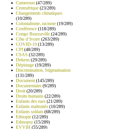
Cameroun
(47/289)
Centrafrique
(23/289)
Changements climatiques
(10/289)
Colonialisme, racisme
(19/289)
Conférence
(118/289)
Congo Brazzaville
(24/289)
Côte d’Ivoire
(263/289)
COVID-19
(13/289)
CPI
(48/289)
CSAS
(32/289)
Dekens
(29/289)
Dépistage
(19/289)
Discrimination, Stigmatisation
(131/289)
Document
(145/289)
Documentaire
(9/289)
Droit
(20/289)
Droits humains
(22/289)
Enfants des rues
(21/289)
Enfants maltraités
(10/289)
Enfants soldats
(68/289)
Ethiopie
(12/289)
Ethnopsy
(15/289)
EVVIH
(55/289)