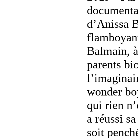
documentai
d’Anissa B
flamboyant
Balmain, à
parents bi
l’imaginai
wonder bo
qui rien n
a réussi sa
soit pench