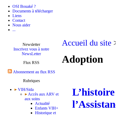
OSI Bouaké ?
Documents à télécharger
Liens
Contact
Nous aider
...
Accueil du site
>
Newsletter
Inscrivez vous à notre
NewsLetter
Adoption
Flux RSS
Abonnement au flux RSS
Rubriques
L’histoire
VIH/Sida
Accès aux ARV et
aux soins
l’Assista
Actualité
Enfants VIH+
Historique et