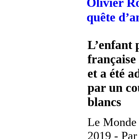
Olivier R
quête d’a
L’enfant 
française
et a été a
par un co
blancs
Le Monde -
2019 - Par