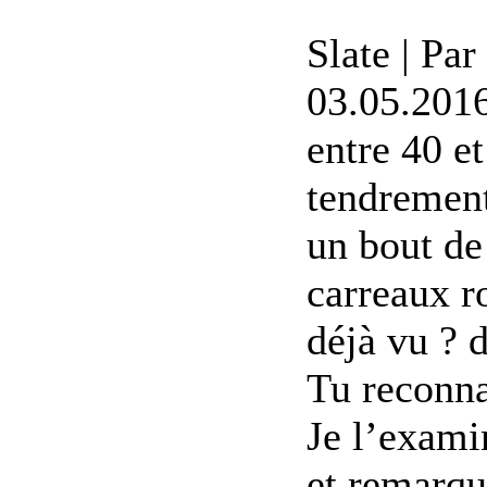
Slate | Pa
03.05.201
entre 40 et
tendrement
un bout de 
carreaux r
déjà vu ? 
Tu reconna
Je l’exami
et remarqu