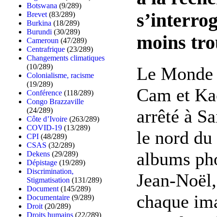
Botswana
(9/289)
s’interrog
Brevet
(83/289)
Burkina
(18/289)
Burundi
(30/289)
moins tro
Cameroun
(47/289)
Centrafrique
(23/289)
Changements climatiques
(10/289)
Le Monde -
Colonialisme, racisme
(19/289)
Cam et Ka
Conférence
(118/289)
Congo Brazzaville
arrêté à S
(24/289)
Côte d’Ivoire
(263/289)
COVID-19
(13/289)
le nord du
CPI
(48/289)
CSAS
(32/289)
albums pho
Dekens
(29/289)
Dépistage
(19/289)
Discrimination,
Jean-Noël,
Stigmatisation
(131/289)
Document
(145/289)
chaque ima
Documentaire
(9/289)
Droit
(20/289)
Droits humains
(22/289)