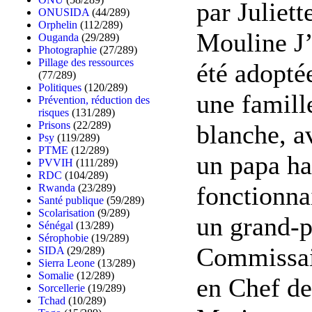
par Juliett
ONUSIDA
(44/289)
Orphelin
(112/289)
Mouline J’
Ouganda
(29/289)
Photographie
(27/289)
Pillage des ressources
été adopté
(77/289)
Politiques
(120/289)
une famill
Prévention, réduction des
risques
(131/289)
Prisons
(22/289)
blanche, a
Psy
(119/289)
PTME
(12/289)
un papa ha
PVVIH
(111/289)
RDC
(104/289)
fonctionna
Rwanda
(23/289)
Santé publique
(59/289)
Scolarisation
(9/289)
un grand-p
Sénégal
(13/289)
Sérophobie
(19/289)
Commissa
SIDA
(29/289)
Sierra Leone
(13/289)
Somalie
(12/289)
en Chef de
Sorcellerie
(19/289)
Tchad
(10/289)