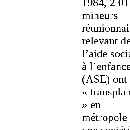
1984, 2 01
mineurs
réunionnai
relevant d
l’aide soci
à l’enfanc
(ASE) ont 
« transpla
» en
métropole 