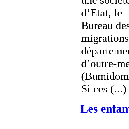
une sociét
d’Etat, le
Bureau de
migrations
départeme
d’outre-m
(Bumidom
Si ces (...)
Les enfan