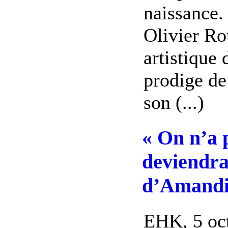
naissance.
Olivier Ro
artistique
prodige de
son (...)
« On n’a 
deviendrai
d’Amandi
EHK, 5 oc