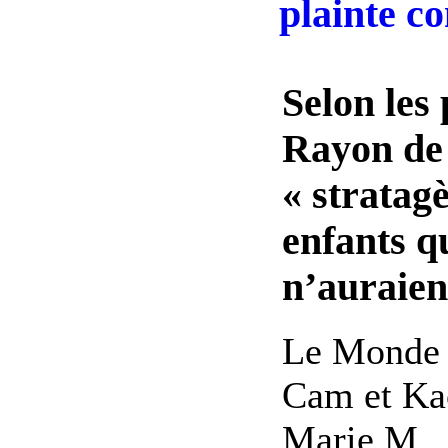
plainte c
Selon les 
Rayon de 
« stratag
enfants qu
n’auraient
Le Monde -
Cam et Kao
Marie M., 