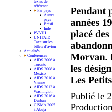
textes de
référence
Pendant p
Par pays
Autres
années 19
pays
Brésil
Inde
placé des
PVVIH
UNITAID -
Taxe sur les
abandonné
billets d’avion
Actualités
Morvan. I
Conférences
AIDS 2006 à
Toronto
les désign
AIDS 2008 à
Mexico
Les Petits
AIDS 2010 à
Vienne
AIDS 2012 à
Washington
Publié le
AIDS 2016 à
Durban
Productio
CISMA 2005
à Abuja