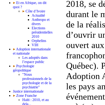
2018, se d
Et en Afrique, on dit
quoi ?
Côte d’Ivoire
durant le 
Actualité
Anthropo et
de la réali
divers
Elections
d’ouvrir u
présidentielles
2010
Orphelins
ouvert aux
VIH
Adoption internationale
francophon
et nationale
Les adoptés dans
l’espace public
Québec). P
Psychologie
géopolitique
Adoption 
"Nous
professionnels de la
psychologie et de la
les pays a
psychiatrie"
Justice internationale
événement 
Zone Franche
Haïti : 2010, et au
dela...