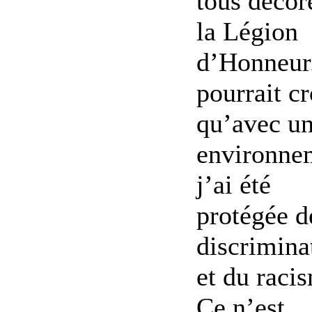
tous décor
la Légion
d’Honneur
pourrait cr
qu’avec un
environne
j’ai été
protégée d
discrimina
et du raci
Ce n’est