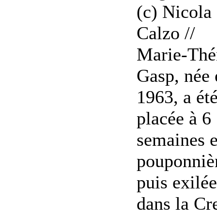
(c) Nicola
Calzo //
Marie-Thé
Gasp, née 
1963, a ét
placée à 6
semaines 
pouponniè
puis exilée
dans la Cr