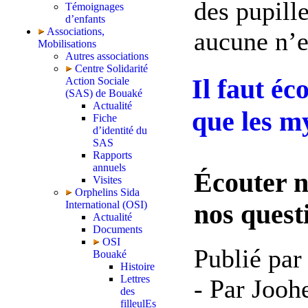
des pupill
Témoignages
d’enfants
Associations,
aucune n’en
Mobilisations
Autres associations
Centre Solidarité
Il faut éc
Action Sociale
(SAS) de Bouaké
Actualité
que les my
Fiche
d’identité du
SAS
Rapports
annuels
Écouter n
Visites
Orphelins Sida
International (OSI)
nos quest
Actualité
Documents
OSI
Publié par
Bouaké
Histoire
Lettres
- Par Jooh
des
filleulEs