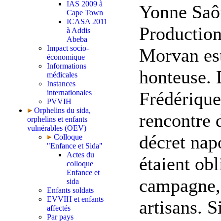
IAS 2009 à
Yonne Saô
Cape Town
ICASA 2011
Production
à Addis
Abeba
Impact socio-
Morvan est
économique
Informations
honteuse. 
médicales
Instances
internationales
Frédérique
PVVIH
Orphelins du sida,
rencontre 
orphelins et enfants
vulnérables (OEV)
décret nap
Colloque
"Enfance et Sida"
Actes du
étaient obl
colloque
Enfance et
campagne, 
sida
Enfants soldats
EVVIH et enfants
artisans. S
affectés
Par pays