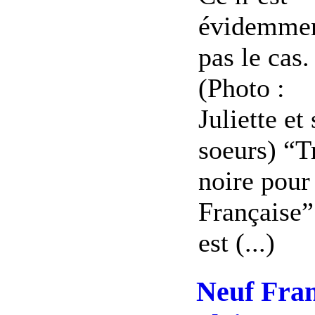
évidemme
pas le cas.
(Photo :
Juliette et 
soeurs) “T
noire pour
Française”
est (...)
Neuf Fran