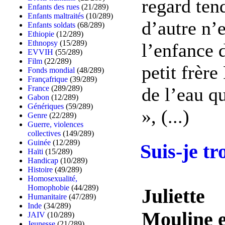
regard ten
Enfants des rues
(21/289)
Enfants maltraités
(10/289)
d’autre n’e
Enfants soldats
(68/289)
Ethiopie
(12/289)
Ethnopsy
(15/289)
l’enfance 
EVVIH
(55/289)
Film
(22/289)
petit frère
Fonds mondial
(48/289)
Françafrique
(39/289)
de l’eau q
France
(289/289)
Gabon
(12/289)
Génériques
(59/289)
», (...)
Genre
(22/289)
Guerre, violences
collectives
(149/289)
Guinée
(12/289)
Suis-je tr
Haïti
(15/289)
Handicap
(10/289)
Histoire
(49/289)
Homosexualité,
Homophobie
(44/289)
Juliette
Humanitaire
(47/289)
Inde
(34/289)
Mouline e
JAIV
(10/289)
Jeunesse
(21/289)