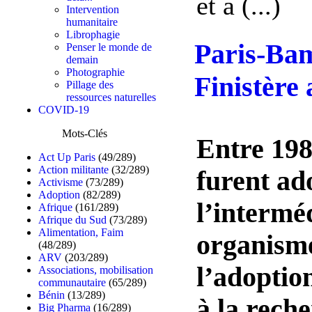
et à (...)
Intervention
humanitaire
Librophagie
Paris-Bam
Penser le monde de
demain
Photographie
Finistère
Pillage des
ressources naturelles
COVID-19
Mots-Clés
Entre 198
Act Up Paris
(49/289)
Action militante
(32/289)
furent ad
Activisme
(73/289)
Adoption
(82/289)
l’intermé
Afrique
(161/289)
Afrique du Sud
(73/289)
Alimentation, Faim
organisme
(48/289)
ARV
(203/289)
l’adoption
Associations, mobilisation
communautaire
(65/289)
Bénin
(13/289)
à la reche
Big Pharma
(16/289)