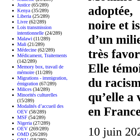
Justice
(65/289)
adoptée,
Kenya
(35/289)
Liberia
(25/289)
noire et i
Livre
(62/289)
Lois transmission
intentionnelle
(24/289)
d’un mili
Malawi
(11/289)
Mali
(21/289)
Médecine
(62/289)
très favor
Médicament, Traitements
(142/289)
Elle témo
Memory box, travail de
mémoire
(11/289)
Migrations - immigration,
du racis
émigration
(67/289)
Milices
(34/289)
qu’elle a
Minorités culturelles
(15/289)
Modalités d’accueil des
en Franc
OEV
(58/289)
MSF
(54/289)
Nigeria
(27/289)
10 juin 20
OEV
(269/289)
OMD
(26/289)
ONU
(58/289)