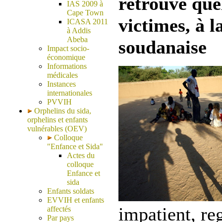
retrouvé que
IAS 2009 à
Cape Town
victimes, à l
ICASA 2011
à Addis
Abeba
soudanaise
Impact socio-
économique
Informations
médicales
Instances
internationales
PVVIH
Orphelins du sida,
orphelins et enfants
vulnérables (OEV)
Colloque
"Enfance et Sida"
Actes du
colloque
Enfance et
sida
Enfants soldats
EVVIH et enfants
impatient, re
affectés
Par pays