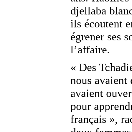
djellaba blan
ils écoutent e
égrener ses s
l’affaire.
« Des Tchadi
nous avaient 
avaient ouver
pour apprendr
français », ra