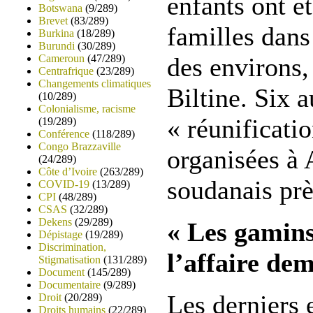
enfants ont é
Botswana
(9/289)
Brevet
(83/289)
familles dan
Burkina
(18/289)
Burundi
(30/289)
Cameroun
(47/289)
des environs,
Centrafrique
(23/289)
Changements climatiques
Biltine. Six a
(10/289)
Colonialisme, racisme
« réunificatio
(19/289)
Conférence
(118/289)
Congo Brazzaville
organisées à 
(24/289)
Côte d’Ivoire
(263/289)
soudanais près
COVID-19
(13/289)
CPI
(48/289)
CSAS
(32/289)
Dekens
(29/289)
« Les gamins
Dépistage
(19/289)
Discrimination,
l’affaire dem
Stigmatisation
(131/289)
Document
(145/289)
Documentaire
(9/289)
Les derniers 
Droit
(20/289)
Droits humains
(22/289)