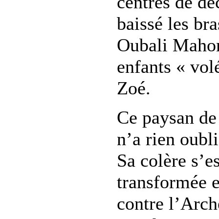
centres de dé
baissé les bra
Oubali Mahom
enfants « vol
Zoé.
Ce paysan de 
n’a rien oubl
Sa colère s’e
transformée e
contre l’Arch