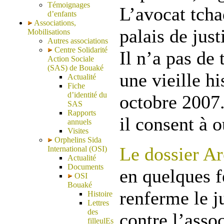
Témoignages
L’avocat tcha
d’enfants
Associations,
palais de jus
Mobilisations
Autres associations
Centre Solidarité
Il n’a pas de
Action Sociale
(SAS) de Bouaké
une vieille h
Actualité
Fiche
d’identité du
octobre 2007.
SAS
Rapports
il consent à o
annuels
Visites
Orphelins Sida
Le dossier A
International (OSI)
Actualité
Documents
en quelques f
OSI
Bouaké
renferme le j
Histoire
Lettres
des
contre l’asso
filleulEs