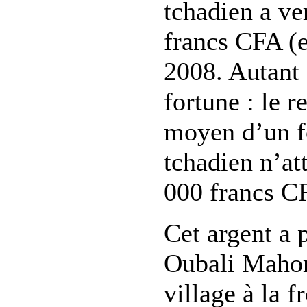
tchadien a ve
francs CFA (e
2008. Autant 
fortune : le 
moyen d’un f
tchadien n’at
000 francs C
Cet argent a 
Oubali Mahom
village à la f