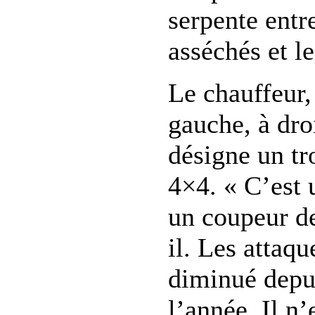
serpente entr
asséchés et le
Le chauffeur,
gauche, à droi
désigne un tr
4×4. « C’est u
un coupeur de
il. Les attaq
diminué depui
l’année. Il n