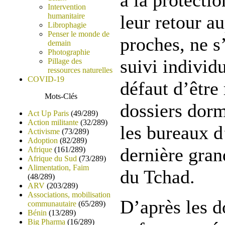
à la protectio
Intervention
humanitaire
leur retour au
Librophagie
Penser le monde de
proches, ne s
demain
Photographie
suivi individ
Pillage des
ressources naturelles
COVID-19
défaut d’être 
Mots-Clés
dossiers dorm
Act Up Paris
(49/289)
Action militante
(32/289)
les bureaux d
Activisme
(73/289)
Adoption
(82/289)
dernière grand
Afrique
(161/289)
Afrique du Sud
(73/289)
Alimentation, Faim
du Tchad.
(48/289)
ARV
(203/289)
Associations, mobilisation
D’après les 
communautaire
(65/289)
Bénin
(13/289)
Big Pharma
(16/289)