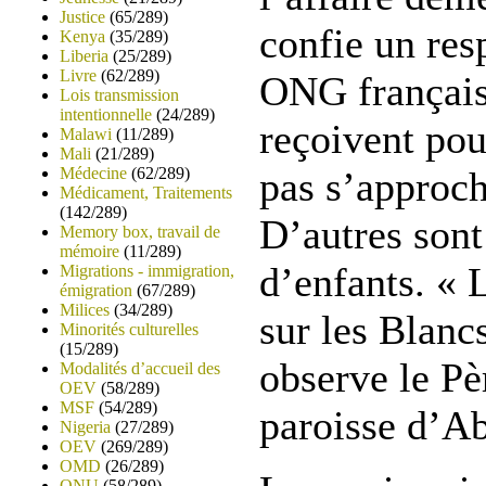
Justice
(65/289)
confie un res
Kenya
(35/289)
Liberia
(25/289)
Livre
(62/289)
ONG français
Lois transmission
intentionnelle
(24/289)
reçoivent pou
Malawi
(11/289)
Mali
(21/289)
Médecine
(62/289)
pas s’approch
Médicament, Traitements
(142/289)
D’autres sont
Memory box, travail de
mémoire
(11/289)
d’enfants. « 
Migrations - immigration,
émigration
(67/289)
Milices
(34/289)
sur les Blanc
Minorités culturelles
(15/289)
observe le Pèr
Modalités d’accueil des
OEV
(58/289)
MSF
(54/289)
paroisse d’A
Nigeria
(27/289)
OEV
(269/289)
OMD
(26/289)
ONU
(58/289)