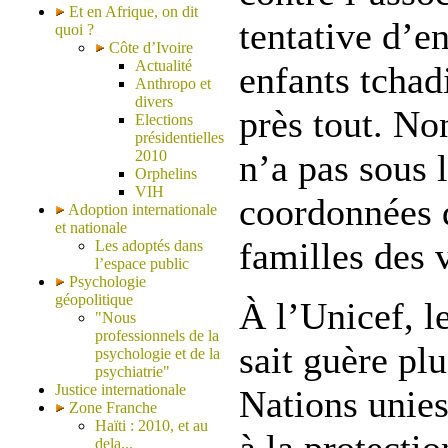
Et en Afrique, on dit
tentative d’e
quoi ?
Côte d’Ivoire
Actualité
enfants tchadi
Anthropo et
divers
près tout. N
Elections
présidentielles
2010
n’a pas sous 
Orphelins
VIH
coordonnées d
Adoption internationale
et nationale
familles des 
Les adoptés dans
l’espace public
Psychologie
géopolitique
À l’Unicef, l
"Nous
professionnels de la
sait guère pl
psychologie et de la
psychiatrie"
Justice internationale
Nations unies
Zone Franche
Haïti : 2010, et au
dela...