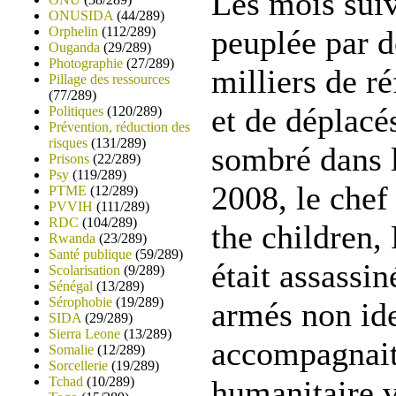
Les mois suiv
ONUSIDA
(44/289)
Orphelin
(112/289)
peuplée par d
Ouganda
(29/289)
Photographie
(27/289)
milliers de r
Pillage des ressources
(77/289)
et de déplacé
Politiques
(120/289)
Prévention, réduction des
risques
(131/289)
sombré dans 
Prisons
(22/289)
Psy
(119/289)
2008, le chef
PTME
(12/289)
PVVIH
(111/289)
RDC
(104/289)
the children,
Rwanda
(23/289)
Santé publique
(59/289)
était assassi
Scolarisation
(9/289)
Sénégal
(13/289)
Sérophobie
(19/289)
armés non iden
SIDA
(29/289)
Sierra Leone
(13/289)
accompagnait
Somalie
(12/289)
Sorcellerie
(19/289)
Tchad
(10/289)
humanitaire v