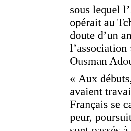
sous lequel l
opérait au Tch
doute d’un a
l’association 
Ousman Ado
« Aux débuts,
avaient trava
Français se ca
peur, poursuit
sont passés à