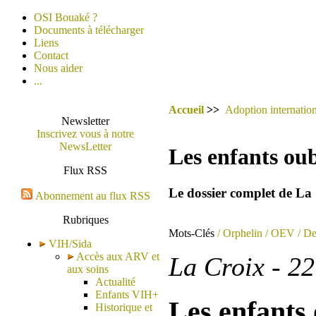
OSI Bouaké ?
Documents à télécharger
Liens
Contact
Nous aider
...
Accueil
>>
Adoption internation
Newsletter
Inscrivez vous à notre
NewsLetter
Les enfants oub
Flux RSS
Le dossier complet de La 
Abonnement au flux RSS
Rubriques
Mots-Clés
/ Orphelin
/ OEV
/ De
VIH/Sida
Accès aux ARV et
La Croix - 2
aux soins
Actualité
Enfants VIH+
Les enfants 
Historique et