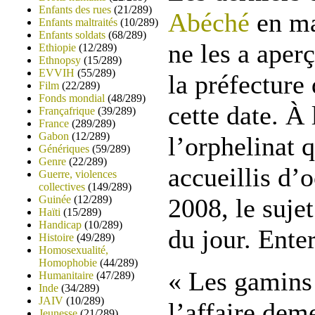
Enfants des rues
(21/289)
Abéché
en ma
Enfants maltraités
(10/289)
Enfants soldats
(68/289)
ne les a aper
Ethiopie
(12/289)
Ethnopsy
(15/289)
EVVIH
(55/289)
la préfecture
Film
(22/289)
Fonds mondial
(48/289)
cette date. À 
Françafrique
(39/289)
France
(289/289)
Gabon
(12/289)
l’orphelinat q
Génériques
(59/289)
Genre
(22/289)
accueillis d’
Guerre, violences
collectives
(149/289)
Guinée
(12/289)
2008, le sujet
Haïti
(15/289)
Handicap
(10/289)
du jour. Enter
Histoire
(49/289)
Homosexualité,
Homophobie
(44/289)
« Les gamins 
Humanitaire
(47/289)
Inde
(34/289)
JAIV
(10/289)
l’affaire dem
Jeunesse
(21/289)