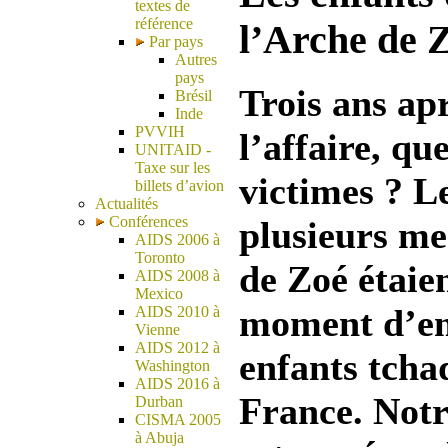
textes de
référence
l’Arche de 
Par pays
Autres
pays
Trois ans apr
Brésil
Inde
PVVIH
l’affaire, qu
UNITAID -
Taxe sur les
victimes ? L
billets d’avion
Actualités
Conférences
plusieurs m
AIDS 2006 à
Toronto
de Zoé étaie
AIDS 2008 à
Mexico
moment d’e
AIDS 2010 à
Vienne
AIDS 2012 à
enfants tcha
Washington
AIDS 2016 à
France. Notr
Durban
CISMA 2005
à Abuja