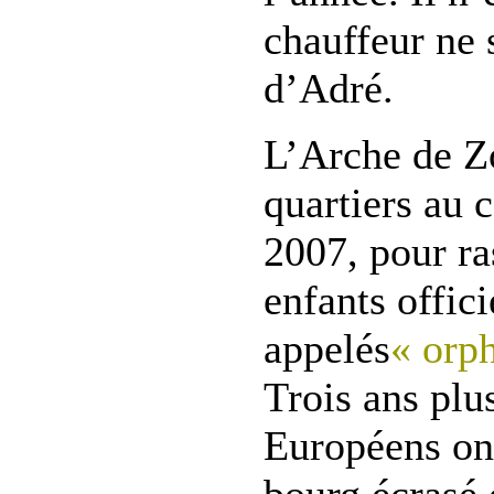
chauffeur ne 
d’Adré.
L’Arche de Zo
quartiers au c
2007, pour r
enfants offic
appelés
« orp
Trois ans plus
Européens ont