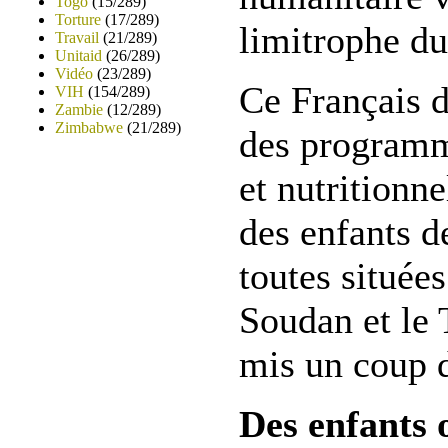
Togo
(15/289)
Torture
(17/289)
limitrophe d
Travail
(21/289)
Unitaid
(26/289)
Vidéo
(23/289)
Ce Français d
VIH
(154/289)
Zambie
(12/289)
Zimbabwe
(21/289)
des programm
et nutritionne
des enfants d
toutes situées
Soudan et le 
mis un coup d
Des enfants 