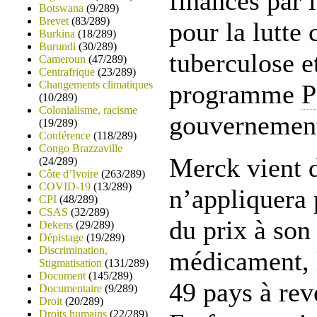
financés par
Botswana
(9/289)
Brevet
(83/289)
pour la lutte 
Burkina
(18/289)
Burundi
(30/289)
tuberculose e
Cameroun
(47/289)
Centrafrique
(23/289)
Changements climatiques
programme
(10/289)
Colonialisme, racisme
gouvernement
(19/289)
Conférence
(118/289)
Congo Brazzaville
Merck vient 
(24/289)
Côte d’Ivoire
(263/289)
COVID-19
(13/289)
n’appliquera 
CPI
(48/289)
CSAS
(32/289)
du prix à so
Dekens
(29/289)
Dépistage
(19/289)
Discrimination,
médicament, l
Stigmatisation
(131/289)
Document
(145/289)
49 pays à rev
Documentaire
(9/289)
Droit
(20/289)
Droits humains
(22/289)