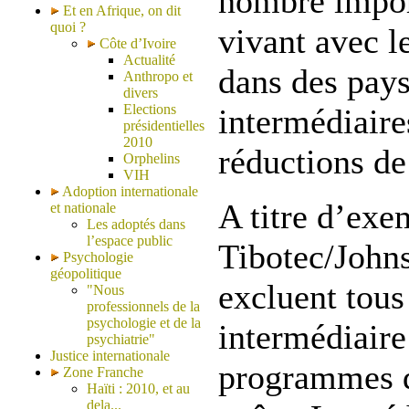
nombre impor
Et en Afrique, on dit
quoi ?
vivant avec l
Côte d’Ivoire
Actualité
dans des pays
Anthropo et
divers
Elections
intermédiaire
présidentielles
2010
réductions de
Orphelins
VIH
Adoption internationale
A titre d’exe
et nationale
Les adoptés dans
l’espace public
Tibotec/John
Psychologie
géopolitique
excluent tous
"Nous
professionnels de la
psychologie et de la
intermédiaire
psychiatrie"
Justice internationale
programmes d
Zone Franche
Haïti : 2010, et au
dela...