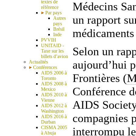
textes de
Médecins San
référence
Par pays
un rapport sur
Autres
pays
Brésil
médicaments 
Inde
PVVIH
UNITAID -
Selon un rapp
Taxe sur les
billets d’avion
aujourd’hui 
Actualités
Conférences
AIDS 2006 à
Frontières (
M
Toronto
AIDS 2008 à
Conférence de
Mexico
AIDS 2010 à
Vienne
AIDS Society
AIDS 2012 à
Washington
compagnies p
AIDS 2016 à
Durban
CISMA 2005
interrompu l
à Abuja