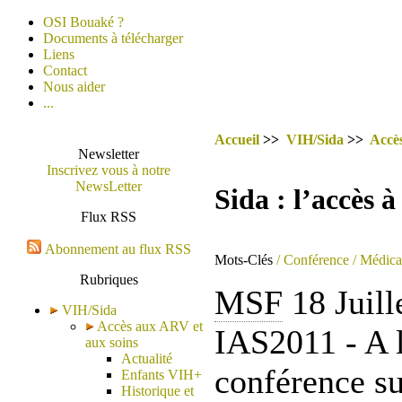
OSI Bouaké ?
Documents à télécharger
Liens
Contact
Nous aider
...
Accueil
>>
VIH/Sida
>>
Accè
Newsletter
Inscrivez vous à notre
NewsLetter
Sida : l’accès
Flux RSS
Abonnement au flux RSS
Mots-Clés
/ Conférence
/ Médica
Rubriques
MSF
18 Juill
VIH/Sida
Accès aux ARV et
IAS2011 - A l
aux soins
Actualité
conférence su
Enfants VIH+
Historique et