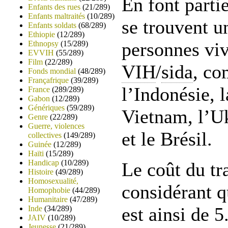
En font parti
Enfants des rues
(21/289)
Enfants maltraités
(10/289)
se trouvent 
Enfants soldats
(68/289)
Ethiopie
(12/289)
personnes viv
Ethnopsy
(15/289)
EVVIH
(55/289)
Film
(22/289)
VIH
/
sida
, co
Fonds mondial
(48/289)
Françafrique
(39/289)
l’Indonésie, l
France
(289/289)
Gabon
(12/289)
Génériques
(59/289)
Vietnam, l’U
Genre
(22/289)
Guerre, violences
et le Brésil.
collectives
(149/289)
Guinée
(12/289)
Haïti
(15/289)
Handicap
(10/289)
Le coût du tr
Histoire
(49/289)
Homosexualité,
considérant 
Homophobie
(44/289)
Humanitaire
(47/289)
est ainsi de 5
Inde
(34/289)
JAIV
(10/289)
Jeunesse
(21/289)