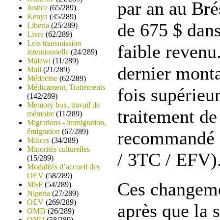
par an au Brés
Justice
(65/289)
Kenya
(35/289)
de 675 $ dans
Liberia
(25/289)
Livre
(62/289)
Lois transmission
faible revenu
intentionnelle
(24/289)
Malawi
(11/289)
dernier monta
Mali
(21/289)
Médecine
(62/289)
Médicament, Traitements
fois supérieu
(142/289)
Memory box, travail de
traitement de
mémoire
(11/289)
Migrations - immigration,
émigration
(67/289)
recommandé 
Milices
(34/289)
Minorités culturelles
/ 3TC / EFV)
(15/289)
Modalités d’accueil des
OEV
(58/289)
Ces changeme
MSF
(54/289)
Nigeria
(27/289)
OEV
(269/289)
après que la 
OMD
(26/289)
ONU
(58/289)