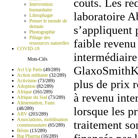
coûts. Les ré
Intervention
humanitaire
laboratoire A
Librophagie
Penser le monde de
s’appliquent 
demain
Photographie
Pillage des
faible revenu
ressources naturelles
COVID-19
intermédiaire
Mots-Clés
GlaxoSmithKl
Act Up Paris
(49/289)
Action militante
(32/289)
plus de prix 
Activisme
(73/289)
Adoption
(82/289)
Afrique
(161/289)
à revenu int
Afrique du Sud
(73/289)
Alimentation, Faim
lorsque les 
(48/289)
ARV
(203/289)
Associations, mobilisation
traitement so
communautaire
(65/289)
Bénin
(13/289)
Big Pharma
(16/289)