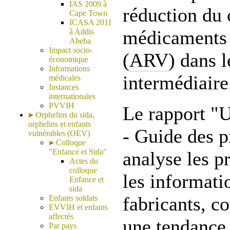
IAS 2009 à
réduction du 
Cape Town
ICASA 2011
médicaments 
à Addis
Abeba
Impact socio-
(
ARV
) dans 
économique
Informations
intermédiaire
médicales
Instances
internationales
PVVIH
Le rapport "
Orphelins du sida,
orphelins et enfants
- Guide des p
vulnérables (OEV)
Colloque
"Enfance et Sida"
analyse les p
Actes du
colloque
les informati
Enfance et
sida
fabricants, c
Enfants soldats
EVVIH et enfants
affectés
une tendance 
Par pays