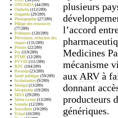
plusieurs pay
ONUSIDA
(44/289)
Orphelin
(112/289)
Ouganda
(29/289)
développemen
Photographie
(27/289)
Pillage des ressources
l’accord entre
(77/289)
Politiques
(120/289)
Prévention, réduction des
pharmaceutiqu
risques
(131/289)
Prisons
(22/289)
Medicines Pa
Psy
(119/289)
PTME
(12/289)
mécanisme vis
PVVIH
(111/289)
RDC
(104/289)
Rwanda
(23/289)
aux
ARV
à fa
Santé publique
(59/289)
Scolarisation
(9/289)
donnant accè
Sénégal
(13/289)
Sérophobie
(19/289)
SIDA
(29/289)
producteurs 
Sierra Leone
(13/289)
Somalie
(12/289)
génériques.
Sorcellerie
(19/289)
Tchad
(10/289)