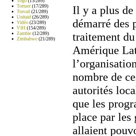
Togo
(15/289)
Torture
(17/289)
Il y a plus de
Travail
(21/289)
Unitaid
(26/289)
démarré des 
Vidéo
(23/289)
VIH
(154/289)
traitement du
Zambie
(12/289)
Zimbabwe
(21/289)
Amérique Lat
l’organisatio
nombre de c
autorités loca
que les prog
place par le
allaient pouv