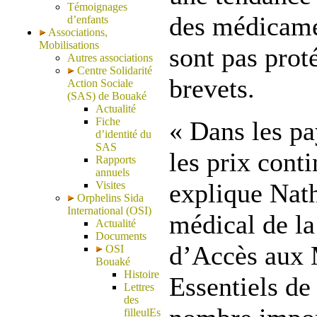
Témoignages
des médicamen
d’enfants
Associations,
Mobilisations
sont pas prot
Autres associations
Centre Solidarité
brevets.
Action Sociale
(SAS) de Bouaké
Actualité
Fiche
« Dans les pa
d’identité du
SAS
les prix conti
Rapports
annuels
explique Nath
Visites
Orphelins Sida
International (OSI)
médical de l
Actualité
Documents
d’Accès aux
OSI
Bouaké
Histoire
Essentiels d
Lettres
des
filleulEs