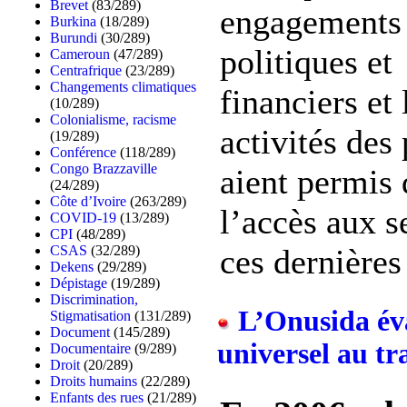
Brevet
(83/289)
engagements
Burkina
(18/289)
Burundi
(30/289)
politiques et
Cameroun
(47/289)
Centrafrique
(23/289)
Changements climatiques
financiers et 
(10/289)
Colonialisme, racisme
activités des
(19/289)
Conférence
(118/289)
Congo Brazzaville
aient permis 
(24/289)
Côte d’Ivoire
(263/289)
l’accès aux s
COVID-19
(13/289)
CPI
(48/289)
CSAS
(32/289)
ces dernières 
Dekens
(29/289)
Dépistage
(19/289)
Discrimination,
L’Onusida éval
Stigmatisation
(131/289)
Document
(145/289)
universel au t
Documentaire
(9/289)
Droit
(20/289)
Droits humains
(22/289)
Enfants des rues
(21/289)