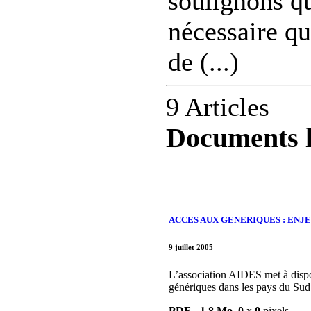
soulignons qu
nécessaire q
de (...)
9 Articles
Documents l
ACCES AUX GENERIQUES : ENJ
9 juillet 2005
L’association AIDES met à dispos
génériques dans les pays du Sud
PDF
-
1.8 Mo
,
0
x
0
pixels