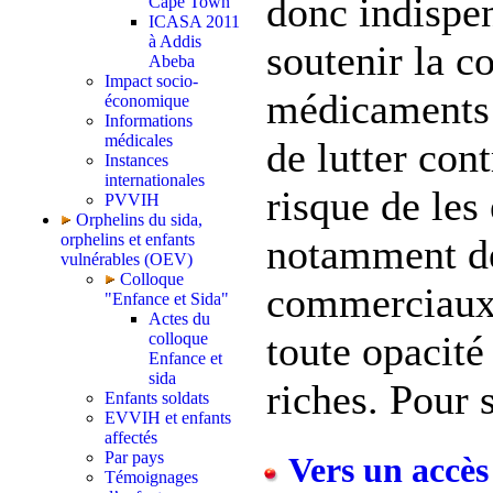
donc indispe
Cape Town
ICASA 2011
à Addis
soutenir la c
Abeba
Impact socio-
médicaments 
économique
Informations
médicales
de lutter cont
Instances
internationales
risque de les 
PVVIH
Orphelins du sida,
orphelins et enfants
notamment d
vulnérables (OEV)
Colloque
commerciaux
"Enfance et Sida"
Actes du
toute opacité
colloque
Enfance et
sida
riches. Pour s
Enfants soldats
EVVIH et enfants
affectés
Par pays
Vers un accès 
Témoignages