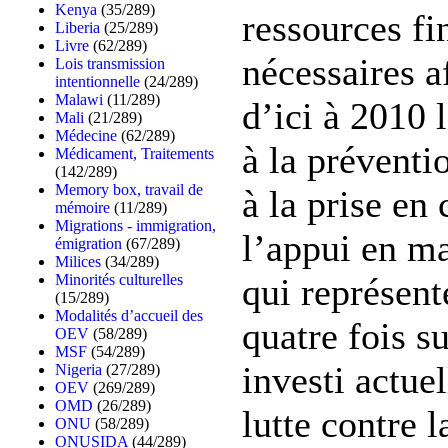
Kenya
(35/289)
ressources fi
Liberia
(25/289)
Livre
(62/289)
nécessaires a
Lois transmission
intentionnelle
(24/289)
Malawi
(11/289)
d’ici à 2010 
Mali
(21/289)
Médecine
(62/289)
à la préventi
Médicament, Traitements
(142/289)
Memory box, travail de
à la prise en 
mémoire
(11/289)
Migrations - immigration,
l’appui en ma
émigration
(67/289)
Milices
(34/289)
qui représen
Minorités culturelles
(15/289)
Modalités d’accueil des
quatre fois s
OEV
(58/289)
MSF
(54/289)
investi actue
Nigeria
(27/289)
OEV
(269/289)
OMD
(26/289)
lutte contre 
ONU
(58/289)
ONUSIDA
(44/289)