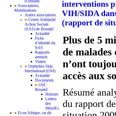
d’enfants
interventions pr
Associations,
Mobilisations
VIH/SIDA dans 
Autres associations
Centre Solidarité
(rapport de sit
Action Sociale
(SAS) de Bouaké
Actualité
Plus de 5 mi
Fiche
d’identité du
SAS
de malades 
Rapports
annuels
n’ont toujo
Visites
Orphelins Sida
International (OSI)
accès aux so
Actualité
Documents
OSI
Résumé anal
Bouaké
Histoire
Lettres
du rapport de
des
filleulEs
situation 200
Et en Afrique, on dit