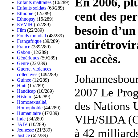
En 2006, pl
Enfants maltraités
(10/289)
Enfants soldats
(68/289)
cent des pe
Ethiopie
(12/289)
Ethnopsy
(15/289)
EVVIH
(55/289)
besoin d’un
Film
(22/289)
Fonds mondial
(48/289)
antirétrovir
Françafrique
(39/289)
France
(289/289)
Gabon
(12/289)
eu accès.
Génériques
(59/289)
Genre
(22/289)
Guerre, violences
collectives
(149/289)
Johannesbour
Guinée
(12/289)
Haïti
(15/289)
2007 Le Pr
Handicap
(10/289)
Histoire
(49/289)
des Nations U
Homosexualité,
Homophobie
(44/289)
Humanitaire
(47/289)
VIH/SIDA (O
Inde
(34/289)
JAIV
(10/289)
à 42 milliard
Jeunesse
(21/289)
Justice
(65/289)