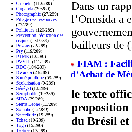
Dans un rappo
Orphelin
(112/289)
Ouganda
(29/289)
Photographie
(27/289)
l’Onusida a e
Pillage des ressources
(77/289)
gouvernement
Politiques
(120/289)
Prévention, réduction des
risques
(131/289)
bailleurs de (.
Prisons
(22/289)
Psy
(119/289)
PTME
(12/289)
FIAM : Facili
PVVIH
(111/289)
RDC
(104/289)
d’Achat de Mé
Rwanda
(23/289)
Santé publique
(59/289)
Scolarisation
(9/289)
Sénégal
(13/289)
le texte offic
Sérophobie
(19/289)
SIDA
(29/289)
proposition 
Sierra Leone
(13/289)
Somalie
(12/289)
Sorcellerie
(19/289)
du Brésil et 
Tchad
(10/289)
Togo
(15/289)
Torture
(17/289)