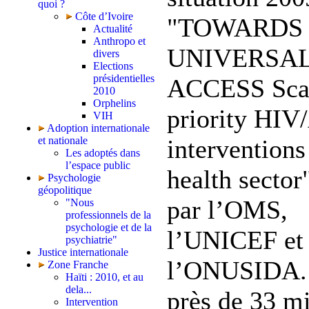
quoi ?
Côte d’Ivoire
"TOWARDS
Actualité
Anthropo et
UNIVERSA
divers
Elections
présidentielles
ACCESS Scal
2010
Orphelins
priority HI
VIH
Adoption internationale
et nationale
interventions
Les adoptés dans
l’espace public
health sector
Psychologie
géopolitique
par l’OMS,
"Nous
professionnels de la
psychologie et de la
l’UNICEF et
psychiatrie"
Justice internationale
l’ONUSIDA.
Zone Franche
Haïti : 2010, et au
dela...
près de 33 mi
Intervention