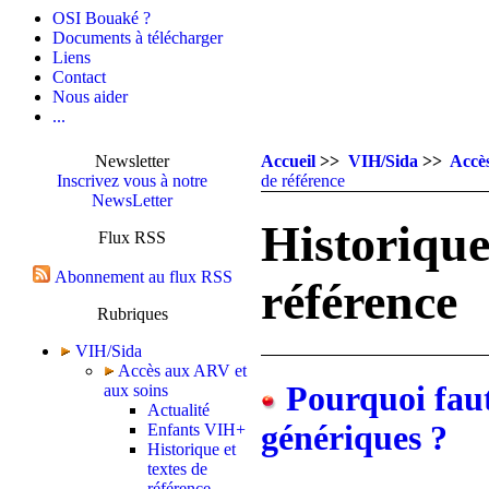
OSI Bouaké ?
Documents à télécharger
Liens
Contact
Nous aider
...
Newsletter
Accueil
>>
VIH/Sida
>>
Accè
Inscrivez vous à notre
de référence
NewsLetter
Historique
Flux RSS
Abonnement au flux RSS
référence
Rubriques
VIH/Sida
Accès aux ARV et
Pourquoi faut-
aux soins
Actualité
génériques ?
Enfants VIH+
Historique et
textes de
référence