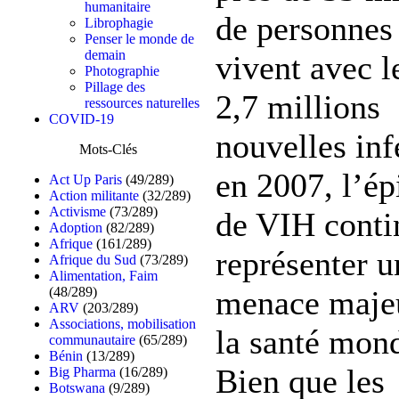
humanitaire
de personnes
Librophagie
Penser le monde de
demain
vivent avec l
Photographie
Pillage des
2,7 millions
ressources naturelles
COVID-19
nouvelles inf
Mots-Clés
en 2007, l’é
Act Up Paris
(49/289)
Action militante
(32/289)
Activisme
(73/289)
de VIH conti
Adoption
(82/289)
Afrique
(161/289)
représenter u
Afrique du Sud
(73/289)
Alimentation, Faim
(48/289)
menace maje
ARV
(203/289)
Associations, mobilisation
la santé mond
communautaire
(65/289)
Bénin
(13/289)
Bien que les
Big Pharma
(16/289)
Botswana
(9/289)