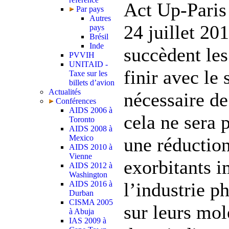
Act Up-Paris
Par pays
Autres
24 juillet 20
pays
Brésil
Inde
succèdent le
PVVIH
UNITAID -
finir avec le s
Taxe sur les
billets d’avion
Actualités
nécessaire de
Conférences
AIDS 2006 à
cela ne sera 
Toronto
AIDS 2008 à
Mexico
une réduction
AIDS 2010 à
Vienne
exorbitants 
AIDS 2012 à
Washington
l’industrie 
AIDS 2016 à
Durban
CISMA 2005
sur leurs mol
à Abuja
IAS 2009 à