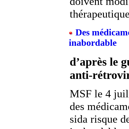
doivent modi
thérapeutique 
Des médicame
inabordable
d’après le g
anti-rétrov
MSF le 4 juil
des médicame
sida risque d