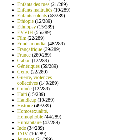
Enfants des rues
(21/289)
Enfants maltraités
(10/289)
Enfants soldats
(68/289)
Ethiopie
(12/289)
Ethnopsy
(15/289)
EVVIH
(55/289)
Film
(22/289)
Fonds mondial
(48/289)
Françafrique
(39/289)
France
(289/289)
Gabon
(12/289)
Génériques
(59/289)
Genre
(22/289)
Guerre, violences
collectives
(149/289)
Guinée
(12/289)
Haïti
(15/289)
Handicap
(10/289)
Histoire
(49/289)
Homosexualité,
Homophobie
(44/289)
Humanitaire
(47/289)
Inde
(34/289)
JAIV
(10/289)
Jeunesse
(21/289)