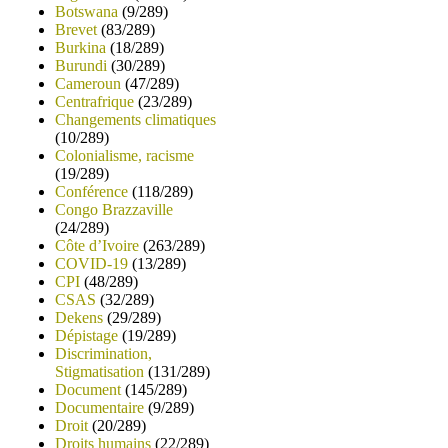
Botswana
(9/289)
Brevet
(83/289)
Burkina
(18/289)
Burundi
(30/289)
Cameroun
(47/289)
Centrafrique
(23/289)
Changements climatiques
(10/289)
Colonialisme, racisme
(19/289)
Conférence
(118/289)
Congo Brazzaville
(24/289)
Côte d’Ivoire
(263/289)
COVID-19
(13/289)
CPI
(48/289)
CSAS
(32/289)
Dekens
(29/289)
Dépistage
(19/289)
Discrimination,
Stigmatisation
(131/289)
Document
(145/289)
Documentaire
(9/289)
Droit
(20/289)
Droits humains
(22/289)