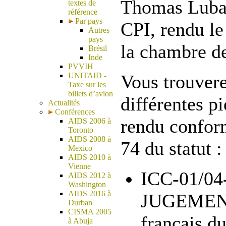
Thomas Luban
textes de
référence
Par pays
CPI
, rendu l
Autres
pays
la chambre de
Brésil
Inde
PVVIH
UNITAID -
Vous trouvere
Taxe sur les
billets d’avion
différentes p
Actualités
Conférences
rendu conform
AIDS 2006 à
Toronto
AIDS 2008 à
74 du statut :
Mexico
AIDS 2010 à
Vienne
ICC-01/04
AIDS 2012 à
Washington
AIDS 2016 à
JUGEMENT 
Durban
CISMA 2005
français du
à Abuja