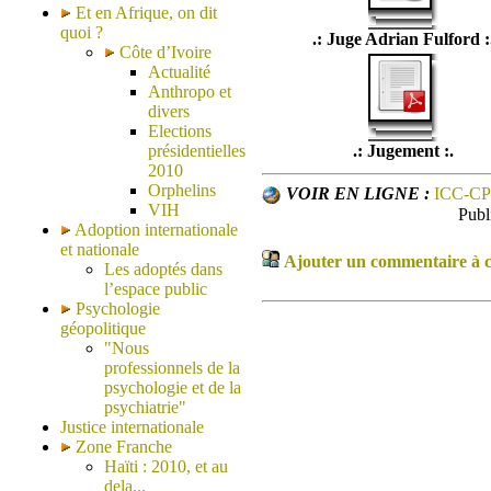
Et en Afrique, on dit
quoi ?
.: Juge Adrian Fulford :
Côte d’Ivoire
Actualité
Anthropo et
divers
Elections
présidentielles
.: Jugement :.
2010
Orphelins
VOIR EN LIGNE :
ICC-CP
VIH
Publ
Adoption internationale
et nationale
Ajouter un commentaire à ce
Les adoptés dans
l’espace public
Psychologie
géopolitique
"Nous
professionnels de la
psychologie et de la
psychiatrie"
Justice internationale
Zone Franche
Haïti : 2010, et au
dela...