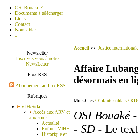
OSI Bouaké ?
Documents à télécharger
Liens
Contact
Nous aider
...
Accueil
>>
Justice international
Newsletter
Inscrivez vous à notre
NewsLetter
Affaire Lubanga
Flux RSS
désormais en l
Abonnement au flux RSS
Rubriques
Mots-Clés
/ Enfants soldats
/ RD
VIH/Sida
OSI Bouaké -
Accès aux ARV et
aux soins
Actualité
- SD -
Le text
Enfants VIH+
Historique et