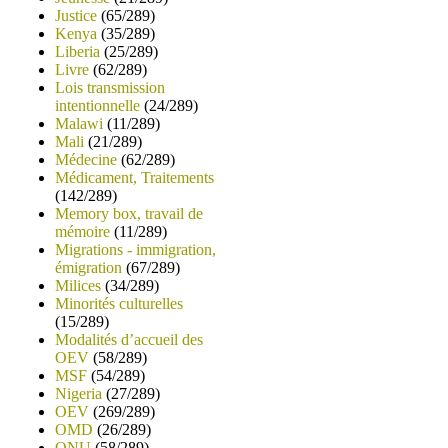
Justice
(65/289)
Kenya
(35/289)
Liberia
(25/289)
Livre
(62/289)
Lois transmission
intentionnelle
(24/289)
Malawi
(11/289)
Mali
(21/289)
Médecine
(62/289)
Médicament, Traitements
(142/289)
Memory box, travail de
mémoire
(11/289)
Migrations - immigration,
émigration
(67/289)
Milices
(34/289)
Minorités culturelles
(15/289)
Modalités d’accueil des
OEV
(58/289)
MSF
(54/289)
Nigeria
(27/289)
OEV
(269/289)
OMD
(26/289)
ONU
(58/289)