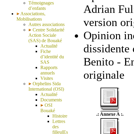
Témoignages
Adrian Ful
d’enfants
Associations,
version ori
Mobilisations
Autres associations
Centre Solidarité
Opinion in
Action Sociale
(SAS) de Bouaké
dissidente
Actualité
Fiche
d’identité du
Benito - En
SAS
Rapports
originale
annuels
Visites
Orphelins Sida
International (OSI)
Actualité
Documents
OSI
Bouaké
.: Annexe A :.
Histoire
Lettres
des
filleulEs