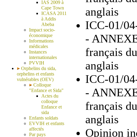
IAS 2009 à
Cape Town
anglais
ICASA 2011
à Addis
ICC-01/04
Abeba
Impact socio-
- ANNEXE 
économique
Informations
médicales
français du
Instances
internationales
anglais
PVVIH
Orphelins du sida,
orphelins et enfants
ICC-01/04
vulnérables (OEV)
Colloque
- ANNEXE 
"Enfance et Sida"
Actes du
colloque
français du
Enfance et
sida
anglais
Enfants soldats
EVVIH et enfants
affectés
Opinion in
Par pays