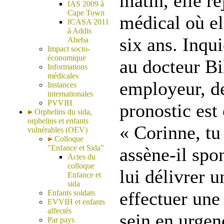
matin, elle re
IAS 2009 à
Cape Town
médical où el
ICASA 2011
à Addis
six ans. Inqu
Abeba
Impact socio-
économique
au docteur Bi
Informations
médicales
employeur, d
Instances
internationales
PVVIH
pronostic est 
Orphelins du sida,
orphelins et enfants
« Corinne, tu 
vulnérables (OEV)
Colloque
"Enfance et Sida"
assène-il spo
Actes du
colloque
lui délivrer 
Enfance et
sida
effectuer une
Enfants soldats
EVVIH et enfants
affectés
sein en urgen
Par pays