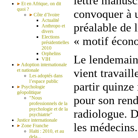
lettre manuscr
Et en Afrique, on dit
quoi ?
convoquer à u
Côte d’Ivoire
Actualité
préalable de 
Anthropo et
divers
Elections
« motif écon
présidentielles
2010
Orphelins
Le lendemain
VIH
Adoption internationale
vient travail
et nationale
Les adoptés dans
l’espace public
partir quinze
Psychologie
géopolitique
pour son rend
"Nous
professionnels de la
psychologie et de la
radiologue. 
psychiatrie"
Justice internationale
les médecins.
Zone Franche
Haïti : 2010, et au
dela...