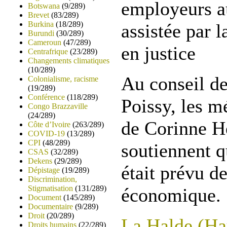
employeurs 
Botswana
(9/289)
Brevet
(83/289)
Burkina
(18/289)
assistée par 
Burundi
(30/289)
Cameroun
(47/289)
en justice
Centrafrique
(23/289)
Changements climatiques
(10/289)
Au conseil d
Colonialisme, racisme
(19/289)
Conférence
(118/289)
Poissy, les 
Congo Brazzaville
(24/289)
de Corinne H
Côte d’Ivoire
(263/289)
COVID-19
(13/289)
CPI
(48/289)
soutiennent q
CSAS
(32/289)
Dekens
(29/289)
était prévu d
Dépistage
(19/289)
Discrimination,
Stigmatisation
(131/289)
économique.
Document
(145/289)
Documentaire
(9/289)
Droit
(20/289)
La Halde (Hau
Droits humains
(22/289)