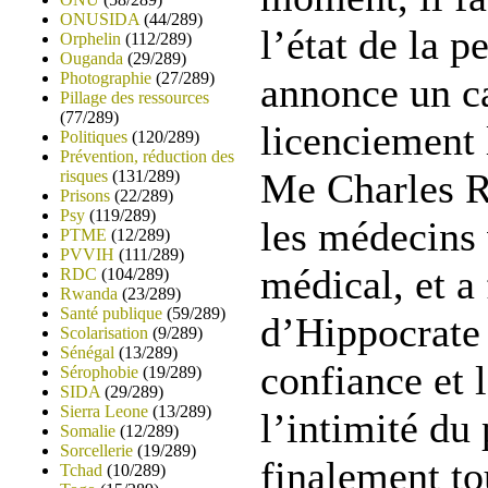
ONUSIDA
(44/289)
l’état de la p
Orphelin
(112/289)
Ouganda
(29/289)
Photographie
(27/289)
annonce un ca
Pillage des ressources
(77/289)
licenciement l
Politiques
(120/289)
Prévention, réduction des
Me Charles R
risques
(131/289)
Prisons
(22/289)
Psy
(119/289)
les médecins 
PTME
(12/289)
PVVIH
(111/289)
médical, et a 
RDC
(104/289)
Rwanda
(23/289)
Santé publique
(59/289)
d’Hippocrate 
Scolarisation
(9/289)
Sénégal
(13/289)
confiance et 
Sérophobie
(19/289)
SIDA
(29/289)
Sierra Leone
(13/289)
l’intimité du 
Somalie
(12/289)
Sorcellerie
(19/289)
finalement to
Tchad
(10/289)