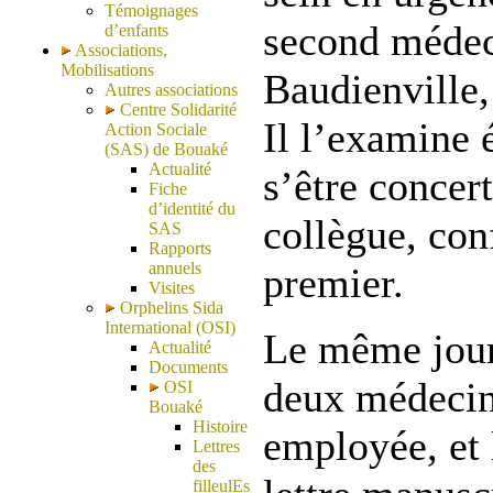
Témoignages
second médec
d’enfants
Associations,
Mobilisations
Baudienville,
Autres associations
Centre Solidarité
Il l’examine 
Action Sociale
(SAS) de Bouaké
Actualité
s’être concer
Fiche
d’identité du
collègue, con
SAS
Rapports
annuels
premier.
Visites
Orphelins Sida
International (OSI)
Le même jour,
Actualité
Documents
deux médecin
OSI
Bouaké
Histoire
employée, et 
Lettres
des
filleulEs