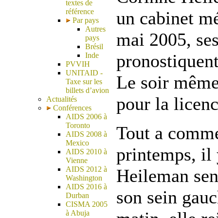
textes de
référence
un cabinet m
Par pays
Autres
mai 2005, se
pays
Brésil
pronostiquent
Inde
PVVIH
UNITAID -
Le soir même,
Taxe sur les
billets d’avion
pour la licenc
Actualités
Conférences
AIDS 2006 à
Toronto
Tout a comme
AIDS 2008 à
Mexico
printemps, il
AIDS 2010 à
Vienne
AIDS 2012 à
Heileman sen
Washington
AIDS 2016 à
son sein gauc
Durban
CISMA 2005
à Abuja