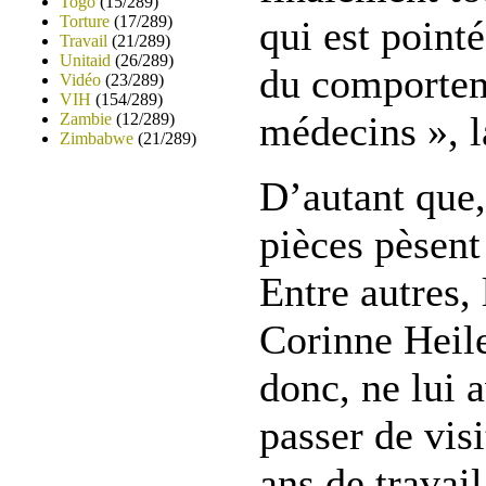
Togo
(15/289)
Torture
(17/289)
qui est pointé
Travail
(21/289)
Unitaid
(26/289)
du comportem
Vidéo
(23/289)
VIH
(154/289)
médecins », l
Zambie
(12/289)
Zimbabwe
(21/289)
D’autant que,
pièces pèsent
Entre autres,
Corinne Heil
donc, ne lui a
passer de vis
ans de travail