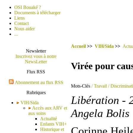
OSI Bouaké ?
Documents à télécharger
Liens
Contact
Nous aider
...
Accueil
>>
VIH/Sida
>>
Actua
Newsletter
Inscrivez vous à notre
NewsLetter
Virée pour cau
Flux RSS
Abonnement au flux RSS
Mots-Clés
/ Travail
/ Discriminat
Rubriques
Libération - 
VIH/Sida
Accès aux ARV et
Angela Bolis
aux soins
Actualité
Enfants VIH+
Corinne Heil
Historique et