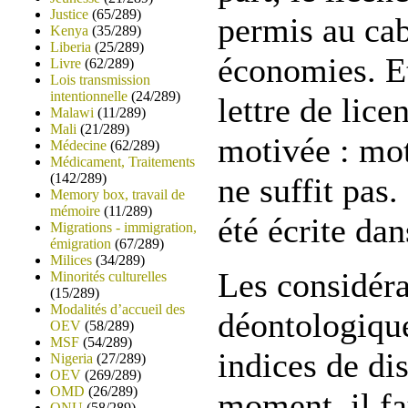
Justice
(65/289)
permis au cab
Kenya
(35/289)
Liberia
(25/289)
économies. Et
Livre
(62/289)
Lois transmission
intentionnelle
(24/289)
lettre de lice
Malawi
(11/289)
Mali
(21/289)
motivée : mo
Médecine
(62/289)
Médicament, Traitements
(142/289)
ne suffit pas.
Memory box, travail de
mémoire
(11/289)
été écrite dan
Migrations - immigration,
émigration
(67/289)
Milices
(34/289)
Les considéra
Minorités culturelles
(15/289)
Modalités d’accueil des
déontologique
OEV
(58/289)
MSF
(54/289)
indices de di
Nigeria
(27/289)
OEV
(269/289)
OMD
(26/289)
moment, il fa
ONU
(58/289)