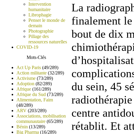
La radiograp
Intervention
humanitaire
Librophagie
finalement le
Penser le monde de
demain
bout de dix m
Photographie
Pillage des
ressources naturelles
chimiothérap
COVID-19
d’hospitalisa
Mots-Clés
Act Up Paris
(49/289)
complications
Action militante
(32/289)
Activisme
(73/289)
du sein, 45 s
Adoption
(82/289)
Afrique
(161/289)
Afrique du Sud
(73/289)
radiothérapie
Alimentation, Faim
(48/289)
centre antidou
ARV
(203/289)
Associations, mobilisation
communautaire
(65/289)
rétablit. Et a
Bénin
(13/289)
Big Pharma
(16/289)