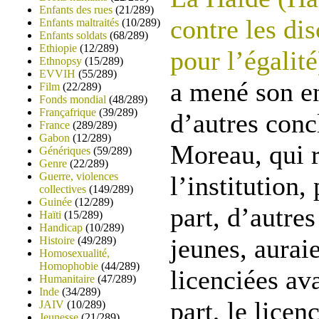
Enfants des rues
(21/289)
contre les di
Enfants maltraités
(10/289)
Enfants soldats
(68/289)
Ethiopie
(12/289)
pour l’égalité
Ethnopsy
(15/289)
EVVIH
(55/289)
a mené son en
Film
(22/289)
Fonds mondial
(48/289)
Françafrique
(39/289)
d’autres con
France
(289/289)
Gabon
(12/289)
Moreau, qui 
Génériques
(59/289)
Genre
(22/289)
Guerre, violences
l’institution,
collectives
(149/289)
Guinée
(12/289)
part, d’autre
Haïti
(15/289)
Handicap
(10/289)
jeunes, auraie
Histoire
(49/289)
Homosexualité,
Homophobie
(44/289)
licenciées av
Humanitaire
(47/289)
Inde
(34/289)
part, le lice
JAIV
(10/289)
Jeunesse
(21/289)