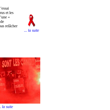
’essai
rus et les
d’une «
 de
pas relâcher
... la suite
.. la suite