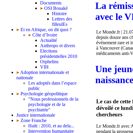
La rémis
Documents
OSI Bouaké
Histoire
avec le V
Lettres des
filleulEs
Et en Afrique, on dit quoi ?
Le Monde.fr | 21.07
Côte d’Ivoire
depuis douze ans ch
Actualité
événement rare et i
Anthropo et divers
à Vancouver (Canada
Elections
médicaments anti-VIH
présidentielles 2010
Orphelins
Une jeune
VIH
Adoption internationale et
naissance
nationale
Les adoptés dans l’espace
public
Psychologie géopolitique
"Nous professionnels de la
Le cas de cette
psychologie et de la
dévoilé ce lund
psychiatrie"
chercheurs
Justice internationale
Zone Franche
Haïti : 2010, et au dela...
Le Monde.fr avec AF
Intervention humanitaire
pendant la grossesse