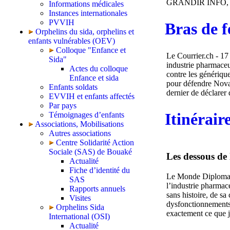
GRANDIR INFO, (.
Informations médicales
Instances internationales
PVVIH
Bras de f
Orphelins du sida, orphelins et
enfants vulnérables (OEV)
Colloque "Enfance et
Le Courrier.ch - 17
Sida"
industrie pharmaceu
Actes du colloque
contre les génériqu
Enfance et sida
pour défendre Novar
Enfants soldats
dernier de déclarer 
EVVIH et enfants affectés
Par pays
Itinérai
Témoignages d’enfants
Associations, Mobilisations
Autres associations
Centre Solidarité Action
Sociale (SAS) de Bouaké
Les dessous de
Actualité
Fiche d’identité du
Le Monde Diplomatiq
SAS
l’industrie pharmac
Rapports annuels
sans histoire, de sa
Visites
dysfonctionnements e
Orphelins Sida
exactement ce que je
International (OSI)
Actualité