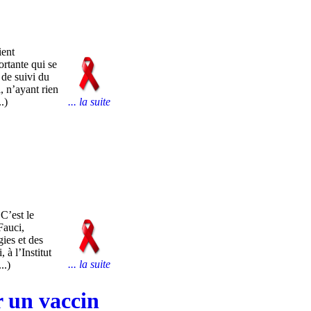
ient
ortante qui se
 de suivi du
, n’ayant rien
.)
... la suite
C’est le
Fauci,
gies et des
 à l’Institut
... la suite
..)
r un vaccin