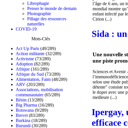
Librophagie
l’âge de 6 ans, un t
Penser le monde de demain
mondial montre qu’«
Photographie
enfant infecté par l
Pillage des ressources
Cirion (...)
naturelles
COVID-19
Sida : u
Mots-Clés
Act Up Paris
(49/289)
Action militante
(32/289)
Une nouvelle st
Activisme
(73/289)
une piste prome
Adoption
(82/289)
Afrique
(161/289)
Sciences et Avenir 
Afrique du Sud
(73/289)
l’immunodéficience 
Alimentation, Faim
(48/289)
selon une étude pub
ARV
(203/289)
détente" consiste t
Associations, mobilisation
le doper avec une p
communautaire
(65/289)
meilleure (...)
Bénin
(13/289)
Big Pharma
(16/289)
Ipergay, 
Botswana
(9/289)
Brevet
(83/289)
efficace 
Burkina
(18/289)
Burundi
(30/289)