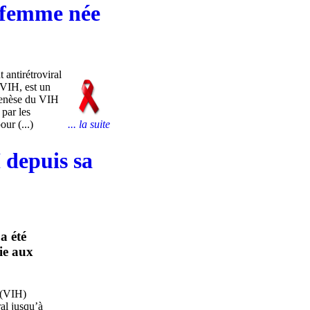
e femme née
antirétroviral
 VIH, est un
ogenèse du VIH
par les
ur (...)
... la suite
 depuis sa
a été
ie aux
 (VIH)
ral jusqu’à