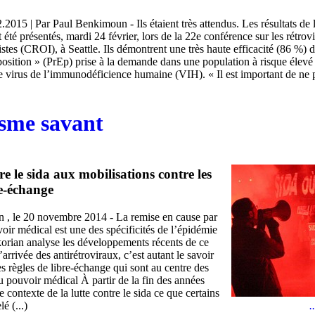
2015 | Par Paul Benkimoun - Ils étaient très attendus. Les résultats de l
 été présentés, mardi 24 février, lors de la 22e conférence sur les rétrovi
stes (CROI), à Seattle. Ils démontrent une très haute efficacité (86 %) 
osition » (PrEp) prise à la demande dans une population à risque élevé
e virus de l’immunodéficience humaine (VIH). « Il est important de ne 
isme savant
re le sida aux mobilisations contre les
re-échange
n , le 20 novembre 2014 - La remise en cause par
oir médical est une des spécificités de l’épidémie
korian analyse les développements récents de ce
rrivée des antirétroviraux, c’est autant le savoir
s règles de libre-échange qui sont au centre des
du pouvoir médical À partir de la fin des années
contexte de la lutte contre le sida ce que certains
.
é (...)