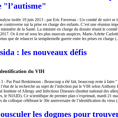
e "l’autisme"
nalyse isolée 19 juin 2013 - par Eric Favereau - Un comité de suivi se t
ne controverse sur la prise en charge des enfants. C’est une réunion imp
 ministère de la Santé. La ministre en charge du dossier réunit le comité
017. Or il est né sous les plus mauvais auspices, Marie-Arlette Carlotti
tun que de relancer la sempiternelle guerre entre les prises en charge (..
sida : les nouveaux défis
identification du VIH
 - Par Paul Benkimoun - Beaucoup a été fait, beaucoup reste à faire." 
 l’état de la recherche au sujet de l’infection par le VIH selon Anthony 
l Institute of Allergy and Infectious Diseases (Institut national des aller
s, le NIAID). Ce scientifique de premier plan s’exprimait, mardi 21 mai,
rs du colloque célébrant le 30e anniversaire de l’identification du virus (.
bousculer les dogmes pour trouve