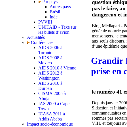
Par pays
question éthiq
Autres pays
pas le faire, au
Brésil
dangereux et in
Inde
PVVIH
Blog Médiapart - Pa
UNITAID - Taxe sur
générale nourrie par
les billets d’avion
mensongers, je tenta
Actualités
aux seuls discours, 
Conférences
d’une épidémie que n
AIDS 2006 à
Toronto
AIDS 2008 à
Grandir I
Mexico
AIDS 2010 à Vienne
prise en 
AIDS 2012 à
Washington
AIDS 2016 à
Durban
le numéro 41 es
CISMA 2005 à
Abuja
Depuis janvier 2006
IAS 2009 à Cape
Sidaction et Initia
Town
communautaires en 
ICASA 2011 à
sommes pas sectair
Addis Abeba
VIH, et toujours av
Impact socio-économique