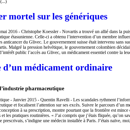
..)
er mortel sur les génériques
 mai 2016 - Christophe Koessler - Novartis a trouvé un allié dans la pui
tique étasunienne. Celle-ci a obtenu l’intervention d’un membre influe
es anticancer du Glivec. Le gouvernement suisse était intervenu sans s
tis. Malgré la pression helvétique, le gouvernement colombien décidait
d’intérêt public l’accès au Glivec, un médicament essentiel contre la leuc
re d’un médicament ordinaire
 l’industrie pharmaceutique
ue - Janvier 2015 - Quentin Ravelli - Les scandales rythment l’infor
eutique et focalisent l’attention sur ses excès. Suivre le parcours d’un 
 conception à sa prescription, montre pourtant que la frontière est mince 
t les pratiques routinières. « J’ai compris que j’étais fliquée, qu’on sav
 prescrivais, s’indigne une médecin installée à Paris. J’étais naïve, moi, 