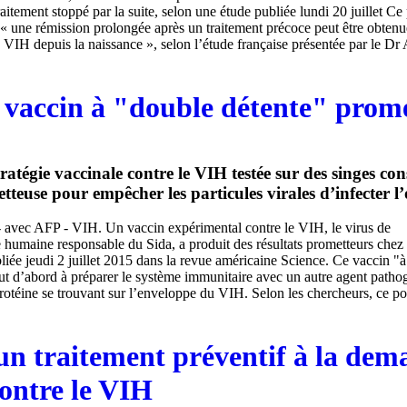
raitement stoppé par la suite, selon une étude publiée lundi 20 juillet Ce
 une rémission prolongée après un traitement précoce peut être obten
e VIH depuis la naissance », selon l’étude française présentée par le Dr
n vaccin à "double détente" prom
ratégie vaccinale contre le VIH testée sur des singes con
tteuse pour empêcher les particules virales d’infecter 
- avec AFP - VIH. Un vaccin expérimental contre le VIH, le virus de
humaine responsable du Sida, a produit des résultats prometteurs chez 
liée jeudi 2 juillet 2015 dans la revue américaine Science. Ce vaccin "
out d’abord à préparer le système immunitaire avec un autre agent patho
rotéine se trouvant sur l’enveloppe du VIH. Selon les chercheurs, ce pou
un traitement préventif à la de
contre le VIH