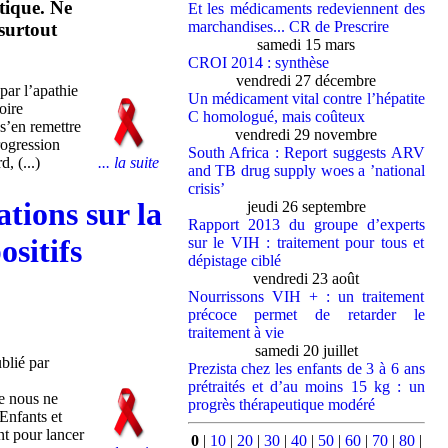
tique. Ne
Et les médicaments redeviennent des
marchandises... CR de Prescrire
 surtout
samedi 15 mars
CROI 2014 : synthèse
vendredi 27 décembre
par l’apathie
Un médicament vital contre l’hépatite
oire
C homologué, mais coûteux
 s’en remettre
vendredi 29 novembre
rogression
South Africa : Report suggests ARV
... la suite
, (...)
and TB drug supply woes a ’national
crisis’
tions sur la
jeudi 26 septembre
Rapport 2013 du groupe d’experts
ositifs
sur le VIH : traitement pour tous et
dépistage ciblé
vendredi 23 août
Nourrissons VIH + : un traitement
précoce permet de retarder le
traitement à vie
samedi 20 juillet
blié par
Prezista chez les enfants de 3 à 6 ans
prétraités et d’au moins 15 kg : un
e nous ne
progrès thérapeutique modéré
Enfants et
nt pour lancer
0
|
10
|
20
|
30
|
40
|
50
|
60
|
70
|
80
|