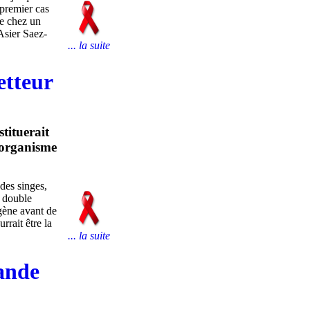
 premier cas
ue chez un
 Asier Saez-
... la suite
etteur
stituerait
l’organisme
des singes,
à double
gène avant de
rrait être la
... la suite
mande