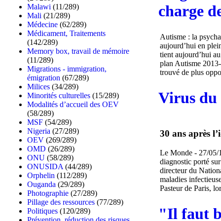
charge d
Malawi
(11/289)
Mali
(21/289)
Médecine
(62/289)
Médicament, Traitements
Autisme : la psycha
(142/289)
aujourd’hui en plei
Memory box, travail de mémoire
tient aujourd’hui au
(11/289)
plan Autisme 2013-2
Migrations - immigration,
trouvé de plus oppor
émigration
(67/289)
Milices
(34/289)
Virus du 
Minorités culturelles
(15/289)
Modalités d’accueil des OEV
(58/289)
MSF
(54/289)
Nigeria
(27/289)
30 ans après l’
OEV
(269/289)
OMD
(26/289)
Le Monde - 27/05/13
ONU
(58/289)
diagnostic porté sur
ONUSIDA
(44/289)
directeur du Nationa
Orphelin
(112/289)
maladies infectieuse
Ouganda
(29/289)
Pasteur de Paris, lo
Photographie
(27/289)
Pillage des ressources
(77/289)
"Il faut 
Politiques
(120/289)
Prévention, réduction des risques