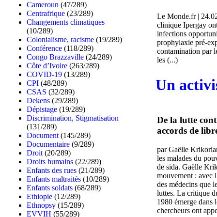
Cameroun
(47/289)
Centrafrique
(23/289)
Le Monde.fr | 24.02.
Changements climatiques
clinique Ipergay ont
(10/289)
infections opportuni
Colonialisme, racisme
(19/289)
prophylaxie pré-exp
Conférence
(118/289)
contamination par l
Congo Brazzaville
(24/289)
les (...)
Côte d’Ivoire
(263/289)
COVID-19
(13/289)
Un activ
CPI
(48/289)
CSAS
(32/289)
Dekens
(29/289)
Dépistage
(19/289)
Discrimination, Stigmatisation
De la lutte cont
(131/289)
accords de lib
Document
(145/289)
Documentaire
(9/289)
par Gaëlle Krikoria
Droit
(20/289)
les malades du pouv
Droits humains
(22/289)
de sida. Gaëlle Kri
Enfants des rues
(21/289)
mouvement : avec l’a
Enfants maltraités
(10/289)
des médecins que le
Enfants soldats
(68/289)
luttes. La critique 
Ethiopie
(12/289)
1980 émerge dans le 
Ethnopsy
(15/289)
chercheurs ont appel
EVVIH
(55/289)