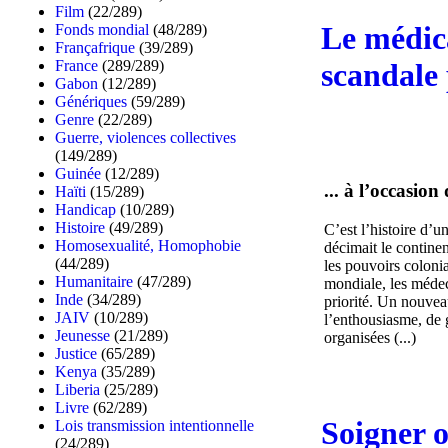
Film
(22/289)
Le médic
Fonds mondial
(48/289)
Françafrique
(39/289)
France
(289/289)
scandale
Gabon
(12/289)
Génériques
(59/289)
Genre
(22/289)
Guerre, violences collectives
(149/289)
Guinée
(12/289)
... à l’occasio
Haïti
(15/289)
Handicap
(10/289)
Histoire
(49/289)
C’est l’histoire d’
Homosexualité, Homophobie
décimait le continen
(44/289)
les pouvoirs coloni
Humanitaire
(47/289)
mondiale, les médec
Inde
(34/289)
priorité. Un nouvea
JAIV
(10/289)
l’enthousiasme, de 
Jeunesse
(21/289)
organisées (...)
Justice
(65/289)
Kenya
(35/289)
Liberia
(25/289)
Livre
(62/289)
Soigner o
Lois transmission intentionnelle
(24/289)