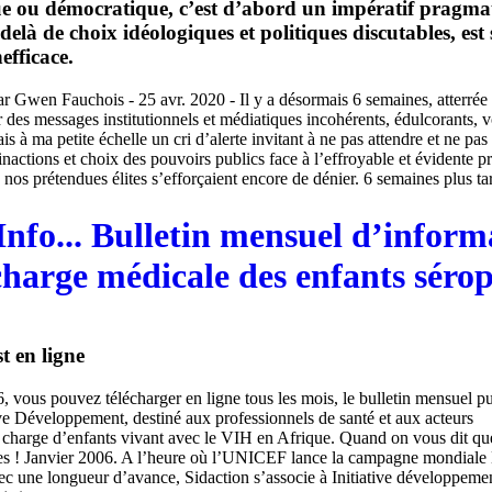
ue ou démocratique, c’est d’abord un impératif pragma
 delà de choix idéologiques et politiques discutables, est
efficace.
r Gwen Fauchois - 25 avr. 2020 - Il y a désormais 6 semaines, atterrée 
 des messages institutionnels et médiatiques incohérents, édulcorants, v
is à ma petite échelle un cri d’alerte invitant à ne pas attendre et ne pas
inactions et choix des pouvoirs publics face à l’effroyable et évidente p
os prétendues élites s’efforçaient encore de dénier. 6 semaines plus tard
nfo... Bulletin mensuel d’informa
charge médicale des enfants sérop
t en ligne
, vous pouvez télécharger en ligne tous les mois, le bulletin mensuel pu
tive Développement, destiné aux professionnels de santé et aux acteurs
charge d’enfants vivant avec le VIH en Afrique. Quand on vous dit qu
es ! Janvier 2006. A l’heure où l’UNICEF lance la campagne mondiale 
ec une longueur d’avance, Sidaction s’associe à Initiative développeme