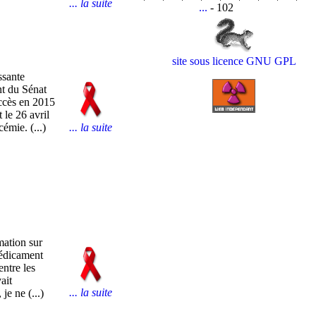
... la suite
...
- 102
site sous licence GNU GPL
ssante
nt du Sénat
uccès en 2015
 le 26 avril
émie. (...)
... la suite
mation sur
médicament
entre les
ait
... la suite
je ne (...)