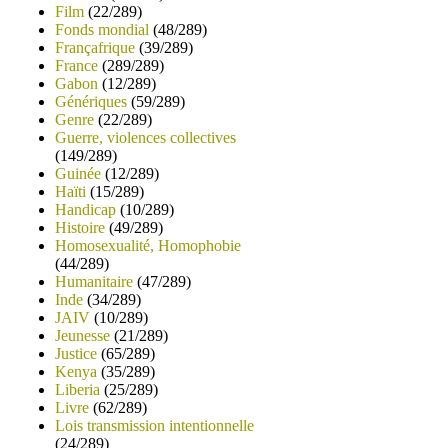
Film
(22/289)
Fonds mondial
(48/289)
Françafrique
(39/289)
France
(289/289)
Gabon
(12/289)
Génériques
(59/289)
Genre
(22/289)
Guerre, violences collectives
(149/289)
Guinée
(12/289)
Haïti
(15/289)
Handicap
(10/289)
Histoire
(49/289)
Homosexualité, Homophobie
(44/289)
Humanitaire
(47/289)
Inde
(34/289)
JAIV
(10/289)
Jeunesse
(21/289)
Justice
(65/289)
Kenya
(35/289)
Liberia
(25/289)
Livre
(62/289)
Lois transmission intentionnelle
(24/289)