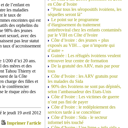
en Côte d`Ivoire
et de l’enfant en
"Pour tous les séropositifs ivoiriens, les
ontre les maladies
séquelles seront là"
t le taux de
Le point sur le programme
emmes enceintes qui est
d’élargissement du traitement
tifs des orphelins du
antirétroviral chez les enfants contaminés
 que 98% des jeunes
par le VIH en Côte d’Ivoire
port sexuel, avec des
Côte d’ivoire : des jeunes « plus
issent pas leur statut
exposés au VIH… que n’importe qui
n taux d’accroissement
d’autre »
Guinée : Les réfugiés ivoiriens veulent
e 1/200 d’ici 20 ans.
retrouver leur centre de formation
l des mères et des
De la gratuité des ARV, mais par pour
ent Tahou Thierry et
tous
ouest de la Côte
Côte d’Ivoire : les ARV gratuits pour
n charge des filles et
les malades du Sida
n le conférencier
90% des Ivoiriens ne sont pas dépistés,
se le risque zéro des
selon l’ambassadeur des Etats-Unis
Côte d’Ivoire : Les victimes de guerre
n’ont pas fini de payer
Côte d’Ivoire : le redéploiement des
services tarde à se concrétiser
 le jeudi 19 avril 2012
Côte d’Ivoire : Sida - le secteur
informel très touché
Imprimer l'article
Côte d’Ivoire : Une ligne « info-sida »