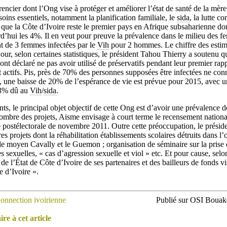
ncier dont l’Ong vise à protéger et améliorer l’état de santé de la mère 
soins essentiels, notamment la planification familiale, le
sida
, la lutte c
é que la Côte d’Ivoire reste le premier pays en Afrique subsaharienne don
d’hui les 4%. Il en veut pour preuve la prévalence dans le milieu des f
 de 3 femmes infectées par le
Vih
pour 2 hommes. Le chiffre des estima
our, selon certaines statistiques, le président Tahou Thierry a soutenu
 ont déclaré ne pas avoir utilisé de préservatifs pendant leur premier rap
ctifs. Pis, près de 70% des personnes supposées être infectées ne conna
 une baisse de 20% de l’espérance de vie est prévue pour 2015, avec u
 53% dû au
Vih
/
sida
.
ts, le principal objet objectif de cette Ong est d’avoir une prévalence d
ombre des projets, Aisme envisage à court terme le recensement nationa
se postélectorale de novembre 2011. Outre cette préoccupation, le présid
s projets dont la réhabilitation établissements scolaires détruits dans l’
e moyen Cavally et le Guemon ; organisation de séminaire sur la prise e
 sexuelles, « cas d’agression sexuelle et viol » etc. Et pour cause, selo
e l’État de Côte d’Ivoire de ses partenaires et des bailleurs de fonds vi
e d’Ivoire ».
onnection ivoirienne
Publié sur OSI Bouaké
e à cet article