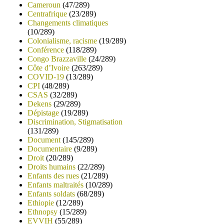
Cameroun
(47/289)
Centrafrique
(23/289)
Changements climatiques
(10/289)
Colonialisme, racisme
(19/289)
Conférence
(118/289)
Congo Brazzaville
(24/289)
Côte d’Ivoire
(263/289)
COVID-19
(13/289)
CPI
(48/289)
CSAS
(32/289)
Dekens
(29/289)
Dépistage
(19/289)
Discrimination, Stigmatisation
(131/289)
Document
(145/289)
Documentaire
(9/289)
Droit
(20/289)
Droits humains
(22/289)
Enfants des rues
(21/289)
Enfants maltraités
(10/289)
Enfants soldats
(68/289)
Ethiopie
(12/289)
Ethnopsy
(15/289)
EVVIH
(55/289)