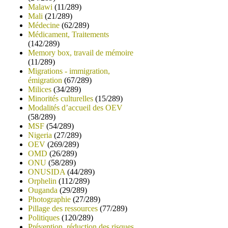
Malawi
(11/289)
Mali
(21/289)
Médecine
(62/289)
Médicament, Traitements
(142/289)
Memory box, travail de mémoire
(11/289)
Migrations - immigration,
émigration
(67/289)
Milices
(34/289)
Minorités culturelles
(15/289)
Modalités d’accueil des OEV
(58/289)
MSF
(54/289)
Nigeria
(27/289)
OEV
(269/289)
OMD
(26/289)
ONU
(58/289)
ONUSIDA
(44/289)
Orphelin
(112/289)
Ouganda
(29/289)
Photographie
(27/289)
Pillage des ressources
(77/289)
Politiques
(120/289)
Prévention, réduction des risques