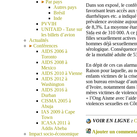
Par pays
Dans son exposé, le confére
Autres pays
favorisant leurs accès aux 
Brésil
diarrhéiques etc. a indiqu
Inde
prévalence avoisine aujour
PVVIH
de 8,3%. La moyenne étant
UNITAID - Taxe sur
Sida
est de 310 000. A ce j
les billets d’avion
filles sexuellement actives
Actualités
hommes déjà sexuellement a
Conférences
sérologique. Conséquence,
AIDS 2006 à
de la mortalité adulte de
Toronto
AIDS 2008 à
En dépit de ces cas alarman
Mexico
Raison pour laquelle, au n
AIDS 2010 à Vienne
enfants victimes de la cri
AIDS 2012 à
son bureau envisage d’autre
Washington
d’Ivoire, notamment dans l
AIDS 2016 à
mères victimes de violences
Durban
« l’Ong Aisme avec l’aide d
CISMA 2005 à
violences sexuelles en Côt
Abuja
IAS 2009 à Cape
Town
VOIR EN LIGNE :
C
ICASA 2011 à
Addis Abeba
Ajouter un commentair
Impact socio-économique