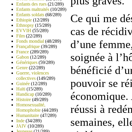
plus graves.
Enfants des rues
(21/289)
Enfants maltraités
(10/289)
Enfants soldats
(68/289)
Ce qui me dés
Ethiopie
(12/289)
Ethnopsy
(15/289)
cas de récid
EVVIH
(55/289)
Film
(22/289)
d’une femme, 
Fonds mondial
(48/289)
Françafrique
(39/289)
France
(289/289)
soignée à l’hô
Gabon
(12/289)
Génériques
(59/289)
bénéficié d’u
Genre
(22/289)
Guerre, violences
collectives
(149/289)
pouvoir se réi
Guinée
(12/289)
Haïti
(15/289)
économique. A
Handicap
(10/289)
Histoire
(49/289)
Homosexualité,
réussi à redé
Homophobie
(44/289)
Humanitaire
(47/289)
semaines, elle
Inde
(34/289)
JAIV
(10/289)
Jeunesse
(21/289)