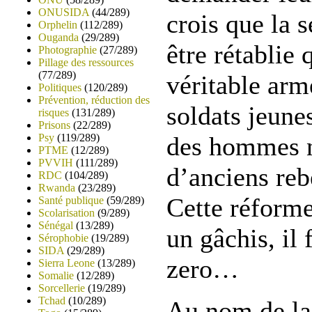
ONUSIDA
(44/289)
crois que la 
Orphelin
(112/289)
Ouganda
(29/289)
être rétablie 
Photographie
(27/289)
Pillage des ressources
(77/289)
véritable ar
Politiques
(120/289)
Prévention, réduction des
soldats jeune
risques
(131/289)
Prisons
(22/289)
Psy
(119/289)
des hommes n
PTME
(12/289)
PVVIH
(111/289)
d’anciens reb
RDC
(104/289)
Rwanda
(23/289)
Cette réforme
Santé publique
(59/289)
Scolarisation
(9/289)
Sénégal
(13/289)
un gâchis, il 
Sérophobie
(19/289)
SIDA
(29/289)
zero…
Sierra Leone
(13/289)
Somalie
(12/289)
Sorcellerie
(19/289)
Tchad
(10/289)
Au nom de la 