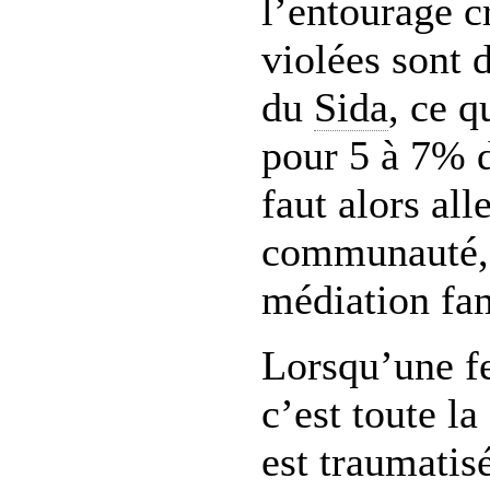
l’entourage c
violées sont 
du
Sida
, ce q
pour 5 à 7% d
faut alors all
communauté, 
médiation fa
Lorsqu’une f
c’est toute l
est traumatis