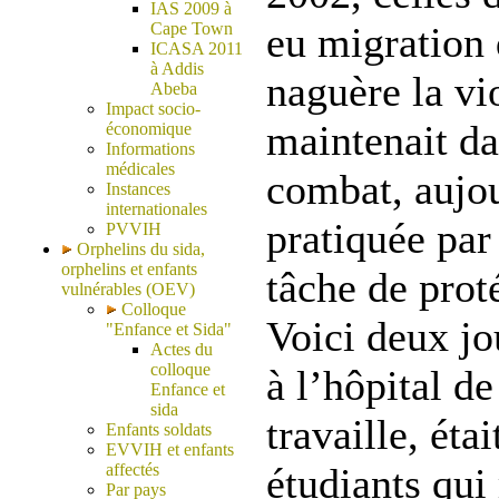
IAS 2009 à
Cape Town
eu migration
ICASA 2011
à Addis
naguère la vi
Abeba
Impact socio-
maintenait da
économique
Informations
médicales
combat, aujou
Instances
internationales
pratiquée par
PVVIH
Orphelins du sida,
orphelins et enfants
tâche de prot
vulnérables (OEV)
Colloque
Voici deux jo
"Enfance et Sida"
Actes du
colloque
à l’hôpital de
Enfance et
sida
travaille, éta
Enfants soldats
EVVIH et enfants
affectés
étudiants qui
Par pays