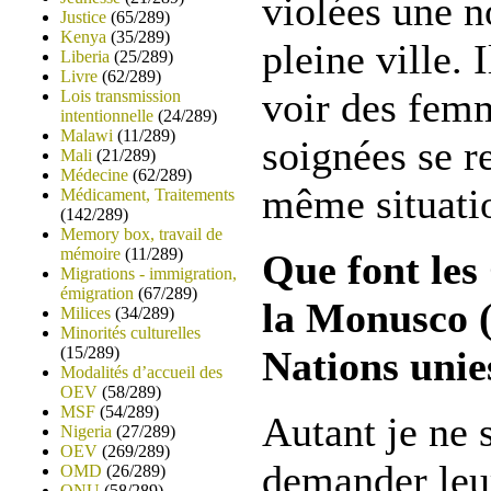
violées une n
Justice
(65/289)
Kenya
(35/289)
pleine ville. 
Liberia
(25/289)
Livre
(62/289)
voir des femm
Lois transmission
intentionnelle
(24/289)
Malawi
(11/289)
soignées se r
Mali
(21/289)
Médecine
(62/289)
même situat
Médicament, Traitements
(142/289)
Memory box, travail de
mémoire
(11/289)
Que font les
Migrations - immigration,
émigration
(67/289)
la Monusco 
Milices
(34/289)
Minorités culturelles
(15/289)
Nations unie
Modalités d’accueil des
OEV
(58/289)
MSF
(54/289)
Autant je ne s
Nigeria
(27/289)
OEV
(269/289)
demander leur
OMD
(26/289)
ONU
(58/289)