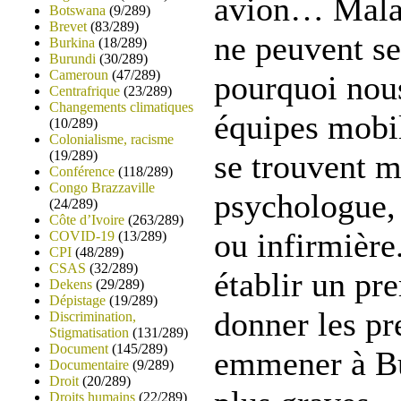
avion… Malade
Botswana
(9/289)
Brevet
(83/289)
ne peuvent se
Burkina
(18/289)
Burundi
(30/289)
Cameroun
(47/289)
pourquoi nou
Centrafrique
(23/289)
Changements climatiques
équipes mobil
(10/289)
Colonialisme, racisme
(19/289)
se trouvent m
Conférence
(118/289)
Congo Brazzaville
psychologue, 
(24/289)
Côte d’Ivoire
(263/289)
ou infirmière
COVID-19
(13/289)
CPI
(48/289)
CSAS
(32/289)
établir un pr
Dekens
(29/289)
Dépistage
(19/289)
donner les pr
Discrimination,
Stigmatisation
(131/289)
Document
(145/289)
emmener à Bu
Documentaire
(9/289)
Droit
(20/289)
Droits humains
(22/289)