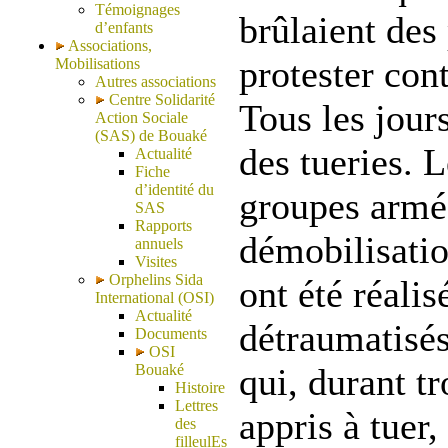
Témoignages
brûlaient des
d’enfants
Associations,
protester cont
Mobilisations
Autres associations
Centre Solidarité
Tous les jours
Action Sociale
(SAS) de Bouaké
des tueries. 
Actualité
Fiche
d’identité du
groupes armé
SAS
Rapports
démobilisati
annuels
Visites
Orphelins Sida
ont été réalis
International (OSI)
Actualité
détraumatisés
Documents
OSI
Bouaké
qui, durant t
Histoire
Lettres
appris à tuer, 
des
filleulEs