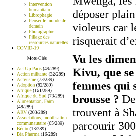
Mwenga, les 
Intervention
humanitaire
déposer plain
Librophagie
Penser le monde de
violeurs car l
demain
Photographie
Pillage des
risquerait d’
ressources naturelles
COVID-19
Vu les dimen
Mots-Clés
Act Up Paris
(49/289)
Kivu, que se 
Action militante
(32/289)
Activisme
(73/289)
femmes qui s
Adoption
(82/289)
Afrique
(161/289)
brousse ?
De
Afrique du Sud
(73/289)
Alimentation, Faim
(48/289)
trouvent à S
ARV
(203/289)
Associations, mobilisation
parcourir 30
communautaire
(65/289)
Bénin
(13/289)
Big Pharma
(16/289)