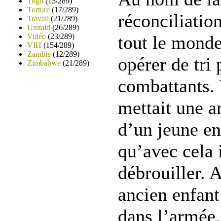
Togo
(15/289)
Torture
(17/289)
réconciliatio
Travail
(21/289)
Unitaid
(26/289)
Vidéo
(23/289)
tout le mond
VIH
(154/289)
Zambie
(12/289)
opérer de tri 
Zimbabwe
(21/289)
combattants. 
mettait une a
d’un jeune en
qu’avec cela i
débrouiller. 
ancien enfant
dans l’armée, 