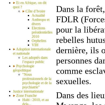
Et en Afrique, on dit
Dans la forêt,
quoi ?
Côte d’Ivoire
Actualité
FDLR (Force
Anthropo et
divers
pour la libér
Elections
présidentielles
2010
rebelles hutu
Orphelins
VIH
dernière, ils
Adoption internationale
et nationale
Les adoptés dans
personnes dan
l’espace public
Psychologie
comme esclav
géopolitique
"Nous
sexuelles.
professionnels de la
psychologie et de la
psychiatrie"
Justice internationale
Dans des lie
Zone Franche
Haïti : 2010, et au
dela...