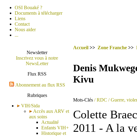
OSI Bouaké ?
Documents à télécharger
Liens
Contact
Nous aider
...
Accueil
>>
Zone Franche
>>
Newsletter
Inscrivez vous à notre
NewsLetter
Denis Mukwege,
Flux RSS
Kivu
Abonnement au flux RSS
Rubriques
Mots-Clés
/ RDC
/ Guerre, viole
VIH/Sida
Colette Brae
Accès aux ARV et
aux soins
Actualité
2011 - A la ve
Enfants VIH+
Historique et