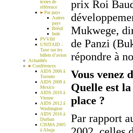
prix Roi Bau
textes de
référence
Par pays
développemen
Autres
pays
Mukwege, dire
Brésil
Inde
PVVIH
de Panzi (Bu
UNITAID -
Taxe sur les
répondre à no
billets d’avion
Actualités
Conférences
Vous venez d
AIDS 2006 à
Toronto
AIDS 2008 à
Quelle est la
Mexico
AIDS 2010 à
place ?
Vienne
AIDS 2012 à
Washington
AIDS 2016 à
Par rapport a
Durban
CISMA 2005
2002, celles d
à Abuja