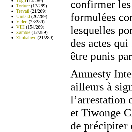
Togo
(15/289)
confirmer les
Torture
(17/289)
Travail
(21/289)
formulées co
Unitaid
(26/289)
Vidéo
(23/289)
lesquelles por
VIH
(154/289)
Zambie
(12/289)
Zimbabwe
(21/289)
des actes qui
être punis par
Amnesty Inter
ailleurs à sig
l’arrestation
et Tiwonge C
de précipiter 