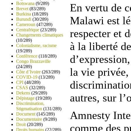
Botswana
(9/289)
En vertu de ce
Brevet
(83/289)
Burkina
(18/289)
Malawi est l
Burundi
(30/289)
Cameroun
(47/289)
Centrafrique
(23/289)
respecter et d
Changements climatiques
(10/289)
à la liberté d
Colonialisme, racisme
(19/289)
d’expression, 
Conférence
(118/289)
Congo Brazzaville
(24/289)
la vie privée,
Côte d’Ivoire
(263/289)
COVID-19
(13/289)
discriminatio
CPI
(48/289)
CSAS
(32/289)
Dekens
(29/289)
autres, sur l’
Dépistage
(19/289)
Discrimination,
Stigmatisation
(131/289)
Amnesty Inte
Document
(145/289)
Documentaire
(9/289)
Droit
(20/289)
comme des pr
Droits humains
(22/289)