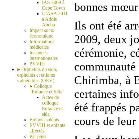
IAS 2009 à
bonnes mœurs
Cape Town
ICASA 2011
à Addis
Ils ont été a
Abeba
Impact socio-
2009, deux jo
économique
Informations
médicales
cérémonie, cé
Instances
internationales
communauté 
PVVIH
Orphelins du sida,
orphelins et enfants
Chirimba, à B
vulnérables (OEV)
Colloque
certaines info
"Enfance et Sida"
Actes du
colloque
été frappés pa
Enfance et
sida
cours de leur
Enfants soldats
EVVIH et enfants
affectés
Par pays