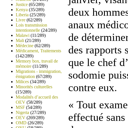
Justice
(65/289)
deux hommes
Kenya
(35/289)
Liberia
(25/289)
Livre
(62/289)
anaux médico
Lois transmission
intentionnelle
(24/289)
de déterminer
Malawi
(11/289)
Mali
(21/289)
Médecine
(62/289)
des rapports 
Médicament, Traitements
(142/289)
que le chef d
Memory box, travail de
mémoire
(11/289)
Migrations - immigration,
sodomie puiss
émigration
(67/289)
Milices
(34/289)
contre eux.
Minorités culturelles
(15/289)
Modalités d’accueil des
« Tout examen
OEV
(58/289)
MSF
(54/289)
Nigeria
(27/289)
effectué sans
OEV
(269/289)
OMD
(26/289)
ONU
(58/289)