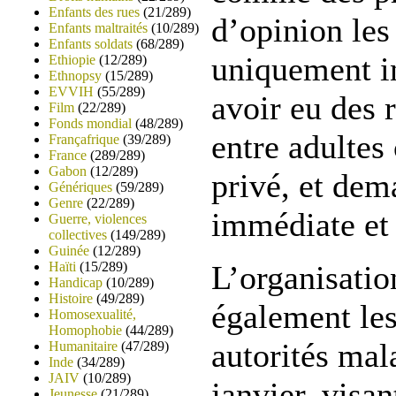
Enfants des rues
(21/289)
d’opinion les
Enfants maltraités
(10/289)
Enfants soldats
(68/289)
uniquement i
Ethiopie
(12/289)
Ethnopsy
(15/289)
EVVIH
(55/289)
avoir eu des 
Film
(22/289)
Fonds mondial
(48/289)
entre adultes
Françafrique
(39/289)
France
(289/289)
Gabon
(12/289)
privé, et dem
Génériques
(59/289)
Genre
(22/289)
immédiate et 
Guerre, violences
collectives
(149/289)
Guinée
(12/289)
Haïti
(15/289)
L’organisati
Handicap
(10/289)
Histoire
(49/289)
également les
Homosexualité,
Homophobie
(44/289)
autorités mal
Humanitaire
(47/289)
Inde
(34/289)
JAIV
(10/289)
janvier, visan
Jeunesse
(21/289)