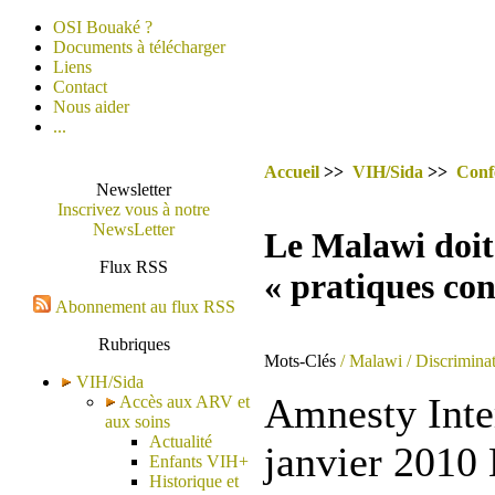
OSI Bouaké ?
Documents à télécharger
Liens
Contact
Nous aider
...
Accueil
>>
VIH/Sida
>>
Conf
Newsletter
Inscrivez vous à notre
NewsLetter
Le Malawi doit
Flux RSS
« pratiques con
Abonnement au flux RSS
Rubriques
Mots-Clés
/ Malawi
/ Discriminat
VIH/Sida
Amnesty Inter
Accès aux ARV et
aux soins
Actualité
janvier 2010 
Enfants VIH+
Historique et