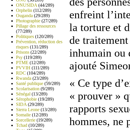
des personne
ONUSIDA
(44/289)
Orphelin
(112/289)
enfreint l’int
Ouganda
(29/289)
Photographie
(27/289)
la torture et 
Pillage des ressources
(77/289)
Politiques
(120/289)
de traitement
Prévention, réduction des
risques
(131/289)
inhumain ou 
Prisons
(22/289)
Psy
(119/289)
ajouté Sime
PTME
(12/289)
PVVIH
(111/289)
RDC
(104/289)
Rwanda
(23/289)
« Ce type d’e
Santé publique
(59/289)
Scolarisation
(9/289)
« prouver » q
Sénégal
(13/289)
Sérophobie
(19/289)
SIDA
(29/289)
rapports sexu
Sierra Leone
(13/289)
Somalie
(12/289)
hommes, ne p
Sorcellerie
(19/289)
Tchad
(10/289)