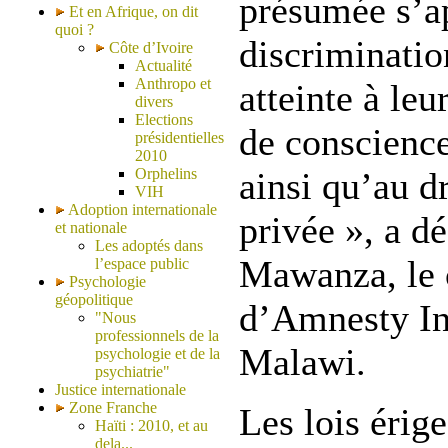
présumée s’ap
Et en Afrique, on dit
quoi ?
discriminatio
Côte d’Ivoire
Actualité
Anthropo et
atteinte à leur
divers
Elections
de conscience
présidentielles
2010
Orphelins
ainsi qu’au dr
VIH
Adoption internationale
privée », a d
et nationale
Les adoptés dans
Mawanza, le 
l’espace public
Psychologie
géopolitique
d’Amnesty Int
"Nous
professionnels de la
Malawi.
psychologie et de la
psychiatrie"
Justice internationale
Zone Franche
Les lois érige
Haïti : 2010, et au
dela...