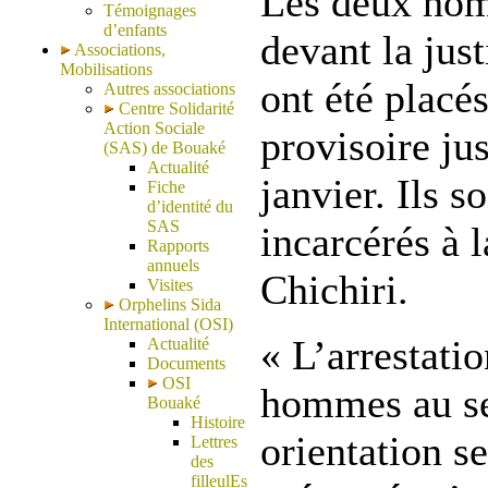
Les deux ho
Témoignages
d’enfants
devant la just
Associations,
Mobilisations
ont été placé
Autres associations
Centre Solidarité
Action Sociale
provisoire ju
(SAS) de Bouaké
Actualité
janvier. Ils s
Fiche
d’identité du
SAS
incarcérés à l
Rapports
annuels
Chichiri.
Visites
Orphelins Sida
International (OSI)
« L’arrestati
Actualité
Documents
OSI
hommes au se
Bouaké
Histoire
orientation se
Lettres
des
filleulEs