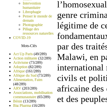
l’homosexuali
Intervention
humanitaire
Librophagie
genre crimina
Penser le monde de
demain
légitime de c
Photographie
Pillage des
fondamentaux
ressources naturelles
COVID-19
par des traités
Mots-Clés
Act Up Paris
(49/289)
Malawi, en pa
Action militante
(32/289)
Activisme
(73/289)
international 
Adoption
(82/289)
Afrique
(161/289)
civils et poli
Afrique du Sud
(73/289)
Alimentation, Faim
(48/289)
africaine des
ARV
(203/289)
Associations, mobilisation
et des peuple
communautaire
(65/289)
Bénin
(13/289)
Big Pharma
(16/289)