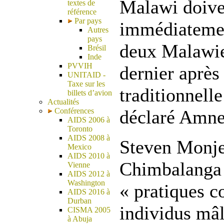
Malawi doive
textes de
référence
Par pays
immédiatemen
Autres
pays
deux Malawie
Brésil
Inde
PVVIH
dernier après
UNITAID -
Taxe sur les
traditionnelle
billets d’avion
Actualités
Conférences
déclaré Amnes
AIDS 2006 à
Toronto
AIDS 2008 à
Steven Monje
Mexico
AIDS 2010 à
Chimbalanga 
Vienne
AIDS 2012 à
Washington
« pratiques c
AIDS 2016 à
Durban
individus mâl
CISMA 2005
à Abuja