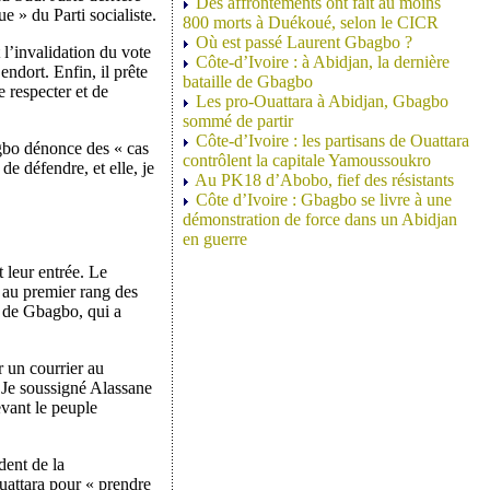
Des affrontements ont fait au moins
 » du Parti socialiste.
800 morts à Duékoué, selon le CICR
Où est passé Laurent Gbagbo ?
 l’invalidation du vote
Côte-d’Ivoire : à Abidjan, la dernière
ndort. Enfin, il prête
bataille de Gbagbo
 respecter et de
Les pro-Ouattara à Abidjan, Gbagbo
sommé de partir
Côte-d’Ivoire : les partisans de Ouattara
agbo dénonce des « cas
contrôlent la capitale Yamoussoukro
de défendre, et elle, je
Au PK18 d’Abobo, fief des résistants
Côte d’Ivoire : Gbagbo se livre à une
démonstration de force dans un Abidjan
en guerre
 leur entrée. Le
, au premier rang des
e de Gbagbo, qui a
r un courrier au
 « Je soussigné Alassane
evant le peuple
dent de la
Ouattara pour « prendre