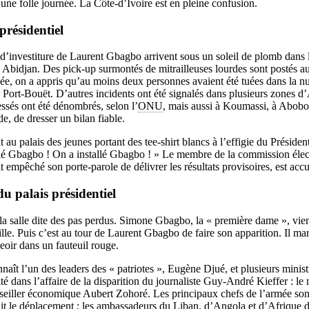
ne folle journée. La Côte-d’Ivoire est en pleine confusion.
présidentiel
 d’investiture de Laurent Gbagbo arrivent sous un soleil de plomb dans l
 Abidjan. Des pick-up surmontés de mitrailleuses lourdes sont postés a
née, on a appris qu’au moins deux personnes avaient été tuées dans la nui
e Port-Bouët. D’autres incidents ont été signalés dans plusieurs zones d’
ssés ont été dénombrés, selon l’
ONU
, mais aussi à Koumassi, à Abobo
ade, de dresser un bilan fiable.
 au palais des jeunes portant des tee-shirt blancs à l’effigie du Président
llé Gbagbo ! On a installé Gbagbo ! » Le membre de la commission élect
t empêché son porte-parole de délivrer les résultats provisoires, est accu
du palais présidentiel
a salle dite des pas perdus. Simone Gbagbo, la « première dame », vient
lle. Puis c’est au tour de Laurent Gbagbo de faire son apparition. Il mar
eoir dans un fauteuil rouge.
naît l’un des leaders des « patriotes », Eugène Djué, et plusieurs minis
é dans l’affaire de la disparition du journaliste Guy-André Kieffer : le
eiller économique Aubert Zohoré. Les principaux chefs de l’armée sont
it le déplacement : les ambassadeurs du Liban, d’Angola et d’Afrique d