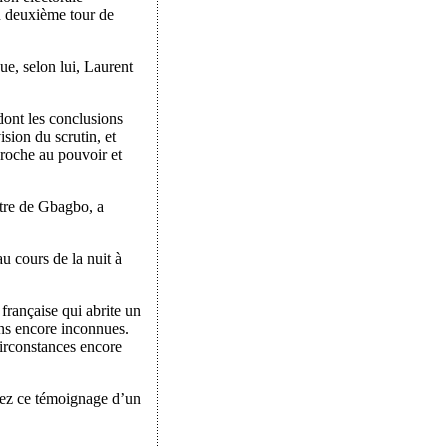
u deuxième tour de
ue, selon lui, Laurent
dont les conclusions
sion du scrutin, et
croche au pouvoir et
stre de Gbagbo, a
u cours de la nuit à
 française qui abrite un
ons encore inconnues.
circonstances encore
sez ce témoignage d’un