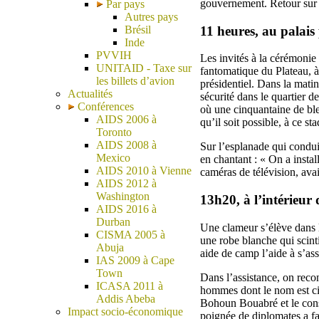
gouvernement. Retour sur u
Par pays
Autres pays
11 heures, au palais 
Brésil
Inde
PVVIH
Les invités à la cérémonie
UNITAID - Taxe sur
fantomatique du Plateau, à
les billets d’avion
présidentiel. Dans la mati
Actualités
sécurité dans le quartier d
Conférences
où une cinquantaine de ble
AIDS 2006 à
qu’il soit possible, à ce st
Toronto
AIDS 2008 à
Sur l’esplanade qui conduit
Mexico
en chantant : « On a insta
AIDS 2010 à Vienne
caméras de télévision, avai
AIDS 2012 à
Washington
13h20, à l’intérieur 
AIDS 2016 à
Durban
Une clameur s’élève dans l
CISMA 2005 à
une robe blanche qui scinti
Abuja
aide de camp l’aide à s’ass
IAS 2009 à Cape
Town
Dans l’assistance, on recon
ICASA 2011 à
hommes dont le nom est cit
Addis Abeba
Bohoun Bouabré et le cons
Impact socio-économique
poignée de diplomates a fa