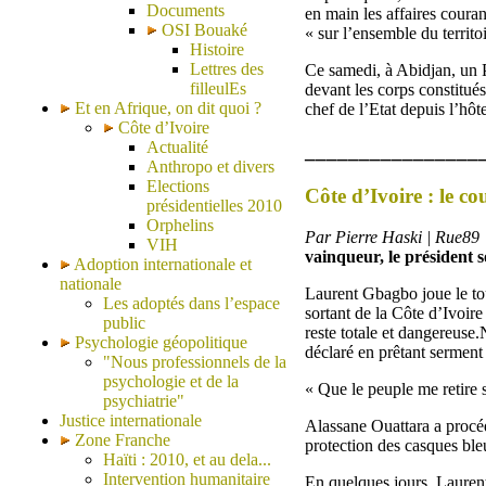
Documents
en main les affaires coura
OSI Bouaké
« sur l’ensemble du territo
Histoire
Lettres des
Ce samedi, à Abidjan, un Pr
filleulEs
devant les corps constitué
Et en Afrique, on dit quoi ?
chef de l’Etat depuis l’hôt
Côte d’Ivoire
Actualité
________________
Anthropo et divers
Elections
Côte d’Ivoire : le c
présidentielles 2010
Orphelins
Par Pierre Haski | Rue89
VIH
vainqueur, le président 
Adoption internationale et
nationale
Laurent Gbagbo joue le tou
Les adoptés dans l’espace
sortant de la Côte d’Ivoir
public
reste totale et dangereuse
Psychologie géopolitique
déclaré en prêtant serment 
"Nous professionnels de la
psychologie et de la
« Que le peuple me retire s
psychiatrie"
Justice internationale
Alassane Ouattara a procéd
Zone Franche
protection des casques bleu
Haïti : 2010, et au dela...
Intervention humanitaire
En quelques jours, Lauren