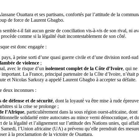
lassane Ouattara et ses partisans, confortés par l’attitude de la commun
 coup de force de Laurent Gbagbo.
 semble-t-il fait aucun geste de conciliation vis-à-vis de son rival, ni av
 procède comme si la légalité était incontestablement de son côté.
isque est donc engagée :
u pays, à peine sorti d’une quasi guerre civile et d’une division nord-sud
flambée de violence
;
onal, avec le risque d’un
isolement complet de la Côte d’Ivoire
, qui ne
mportant. La France, principal partenaire de la Côte d’Ivoire, n’était p
tute et Nicolas Sarkozy a appelé Laurent Gbagbo à accepter sa défaite.
te deux inconnues :
s de défense et de sécurité
, dont la loyauté va être mise à rude épreuve,
rbitres si la crise se prolonge ;
de l’Afrique
, particulièrement dans la sous région ouest-africaine, dont 
aditionnelle solidarité entre autocrates au mince verni démocratique, et do
 de la légalité et l’alignement sur l’attitude des Nations unies, qui affai
. Samedi, l’Union africaine (UA) a prévenu qu’elle prendrait des mesur
oser à la proclamation de la victoire de Ouattara.