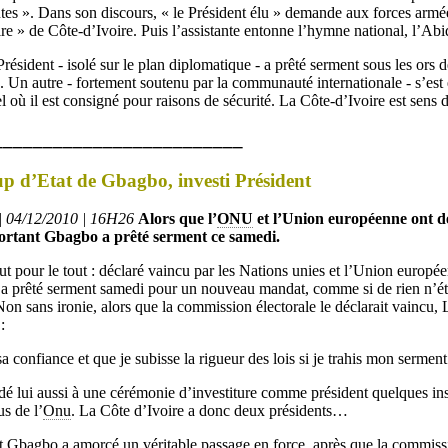
ntes ». Dans son discours, « le Président élu » demande aux forces armée
ire » de Côte-d’Ivoire. Puis l’assistante entonne l’hymne national, l’Abi
ésident - isolé sur le plan diplomatique - a prêté serment sous les ors 
s. Un autre - fortement soutenu par la communauté internationale - s’est
el où il est consigné pour raisons de sécurité. La Côte-d’Ivoire est sens 
_________________________
oup d’Etat de Gbagbo, investi Président
 | 04/12/2010 | 16H26
Alors que l’
ONU
et l’Union européenne ont d
sortant Gbagbo a prêté serment ce samedi.
t pour le tout : déclaré vaincu par les Nations unies et l’Union europée
e a prêté serment samedi pour un nouveau mandat, comme si de rien n’éta
.Non sans ironie, alors que la commission électorale le déclarait vaincu
:
a confiance et que je subisse la rigueur des lois si je trahis mon serment
é lui aussi à une cérémonie d’investiture comme président quelques inst
s de l’
Onu
. La Côte d’Ivoire a donc deux présidents…
t Gbagbo a amorcé un véritable passage en force, après que la commissi