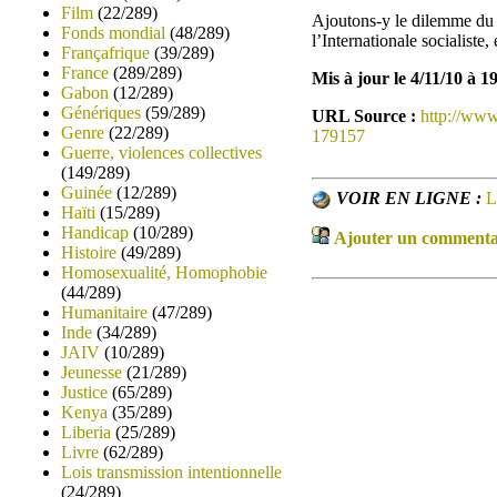
Film
(22/289)
Ajoutons-y le dilemme du 
Fonds mondial
(48/289)
l’Internationale socialiste
Françafrique
(39/289)
France
(289/289)
Mis à jour le 4/11/10 à 1
Gabon
(12/289)
Génériques
(59/289)
URL Source :
http://www
Genre
(22/289)
179157
Guerre, violences collectives
(149/289)
Guinée
(12/289)
VOIR EN LIGNE :
L
Haïti
(15/289)
Handicap
(10/289)
Ajouter un commentair
Histoire
(49/289)
Homosexualité, Homophobie
(44/289)
Humanitaire
(47/289)
Inde
(34/289)
JAIV
(10/289)
Jeunesse
(21/289)
Justice
(65/289)
Kenya
(35/289)
Liberia
(25/289)
Livre
(62/289)
Lois transmission intentionnelle
(24/289)