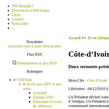
OSI Bouaké ?
Documents à télécharger
Liens
Contact
Nous aider
...
Accueil
>>
Et en Afrique
Newsletter
Inscrivez vous à notre NewsLetter
Côte-d’Ivoir
Flux RSS
Abonnement au flux RSS
Deux serments présid
Rubriques
VIH/Sida
Mots-Clés
/ Côte d’Ivoire
Accès aux ARV et aux
soins
Libération - 04/12/2010 
Actualité
Un Président déclaré vainq
Enfants VIH+
d’Abidjan. Un Président él
Historique et textes
communauté internationale,
de référence