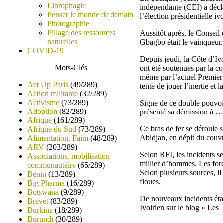
Librophagie
indépendante (CEI) a décla
Penser le monde de demain
l’élection présidentielle i
Photographie
Pillage des ressources
Aussitôt après, le Conseil 
naturelles
Gbagbo était le vainqueur.
COVID-19
Depuis jeudi, la Côte d’Iv
Mots-Clés
ont été soutenues par la co
même par l’actuel Premier 
Act Up Paris
(49/289)
tente de jouer l’inertie et l
Action militante
(32/289)
Activisme
(73/289)
Signe de ce double pouvoir
Adoption
(82/289)
présenté sa démission à … 
Afrique
(161/289)
Ce bras de fer se déroule 
Afrique du Sud
(73/289)
Abidjan, en dépit du couvr
Alimentation, Faim
(48/289)
ARV
(203/289)
Selon RFI, les incidents se
Associations, mobilisation
millier d’hommes. Les forc
communautaire
(65/289)
Selon plusieurs sources, i
Bénin
(13/289)
floues.
Big Pharma
(16/289)
Botswana
(9/289)
De nouveaux incidents éta
Brevet
(83/289)
Ivoirien sur le blog « Les 
Burkina
(18/289)
Burundi
(30/289)