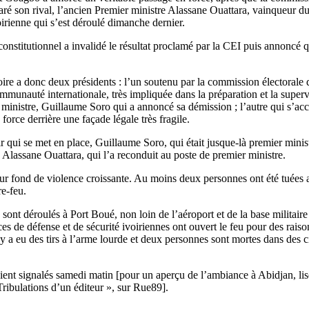
ré son rival, l’ancien Premier ministre Alassane Ouattara, vainqueur d
voirienne qui s’est déroulé dimanche dernier.
constitutionnel a invalidé le résultat proclamé par la CEI puis annoncé q
oire a donc deux présidents : l’un soutenu par la commission électorale 
mmunauté internationale, très impliquée dans la préparation et la supervi
ministre, Guillaume Soro qui a annoncé sa démission ; l’autre qui s’ac
a force derrière une façade légale très fragile.
 qui se met en place, Guillaume Soro, qui était jusque-là premier mini
Alassane Ouattara, qui l’a reconduit au poste de premier ministre.
sur fond de violence croissante. Au moins deux personnes ont été tuées a
e-feu.
 sont déroulés à Port Boué, non loin de l’aéroport et de la base militaire
es de défense et de sécurité ivoiriennes ont ouvert le feu pour des rais
l y a eu des tirs à l’arme lourde et deux personnes sont mortes dans des 
ient signalés samedi matin [pour un aperçu de l’ambiance à Abidjan, li
Tribulations d’un éditeur », sur Rue89].