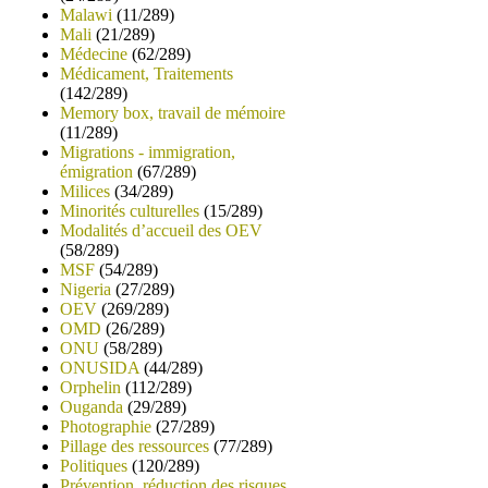
Malawi
(11/289)
Mali
(21/289)
Médecine
(62/289)
Médicament, Traitements
(142/289)
Memory box, travail de mémoire
(11/289)
Migrations - immigration,
émigration
(67/289)
Milices
(34/289)
Minorités culturelles
(15/289)
Modalités d’accueil des OEV
(58/289)
MSF
(54/289)
Nigeria
(27/289)
OEV
(269/289)
OMD
(26/289)
ONU
(58/289)
ONUSIDA
(44/289)
Orphelin
(112/289)
Ouganda
(29/289)
Photographie
(27/289)
Pillage des ressources
(77/289)
Politiques
(120/289)
Prévention, réduction des risques