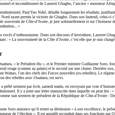
sonnel et inconditionnel de Laurent Gbagbo, l’ancien « monsieur Afrique
stitutionnel, Paul Yao Ndré, détaille longuement les résultats, justifiant
Nord ayant permis la victoire de Gbagbo. Dans son fauteuil, celui-ci s’e
le souverain de Côte-d’Ivoire, je jure solennellement et sur l’honneur de
titution... »
ans excès d’enthousiasme. Dans son discours d’investiture, Laurent Gb
ant : « La souveraineté de la Côte d’Ivoire, c’est elle que je suis chargé 
f
attara, « le Président élu », et le Premier ministre Guillaume Soro, font
uteuil rouge (comme au palais) et le second sur une chaise. Derrière eux
nt Wattao, l’un des chefs des Forces nouvelles (ex-rebelles). Le régim
on des rebelles avec Ouattara, est servi.
a prêté serment par écrit, samedi matin, en envoyant par voie d’huissie
tutionnel. Il y a joint une lettre manuscrite dans laquelle on peut lire :
te comme suit serment de président de la République de Côte-d’Ivoire : D
ume Soro annonce qu’il remet sa démission « à son excellence, le prési
nqueur de l’élection ». Il est aussitôt reconduit dans ses fonctions par 