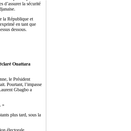
s d’assurer la sécurité
djanaise.
de la République et
 exprimé en tant que
dessus dessous.
éclaré Ouattara
nne, le Président
it. Pourtant, l’impasse
, Laurent Gbagbo a
. »
ants plus tard, sous la
on électorale