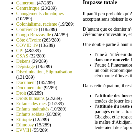
Impasse totale
Cameroun
(47/289)
Centrafrique
(23/289)
Changements climatiques
Il paraît peu probable qu’A
(10/289)
acceptent sans résister le
Colonialisme, racisme
(19/289)
D’autant que ce dernier n’a
Conférence
(118/289)
cérémonie d’investiture, et
Congo Brazzaville
(24/289)
Côte d’Ivoire
(263/289)
Une double partie à haut r
COVID-19
(13/289)
CPI
(48/289)
l’une à l’intérieur d
CSAS
(32/289)
dans
une nouvelle 
Dekens
(29/289)
l’autre à l’internati
Dépistage
(19/289)
un coût économique i
Discrimination, Stigmatisation
cérémonie d’investi
(131/289)
Document
(145/289)
Dans cette équation, il res
Documentaire
(9/289)
Droit
(20/289)
l’
attitude des force
Droits humains
(22/289)
tentées de jouer les a
Enfants des rues
(21/289)
l’
attitude du reste 
Enfants maltraités
(10/289)
partagés entre la tr
Enfants soldats
(68/289)
Gbagbo, et le respect
Ethiopie
(12/289)
le maître d’Abidjan
Ethnopsy
(15/289)
tenteraient de s’opp
EVVIH
(55/289)