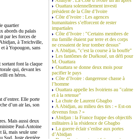
Analyse : La Côte d’Ivoire un an après
Ouattara solennellement investi
président de la Côte d’Ivoire
Côte d’ivoire : Les agences
humanitaires s’efforcent de rester
e quartier
impartiales
ux abords du palais
Côte d’Ivoire : "Certains membres de
t par les forces de
ma famille étaient par terre et des corps
Abidjan, à Treichville,
ne cessaient de leur tomber dessus"
 et à Yopougon, sans
A Abidjan, "c’est la course à la bouffe"
Les fantômes de Duékoué, un défi pour
M. Ouattara
 sortant font la claque
Ouattara se donne deux mois pour
orale qui, devant les
pacifier le pays
eilli en héros.
Côte d’Ivoire : dangereuse chasse à
l’homme
Ouattara appelle les Ivoiriens au "calme
et à la retenue"
 d’entrer. Elle porte
La chute de Laurent Gbagbo
che d’un air las, son
A Abidjan, au milieu des tirs : « Est-on
devenus fous ? »
Abidjan : la France frappe des objectifs
tres. Mais aussi deux
militaires à la résidence de Gbagbo
 ministre Paul-Antoine
La guerre éclair s’enlise aux portes
 là, mais seule une
d’Abidjan
u Sud. Juste derrière