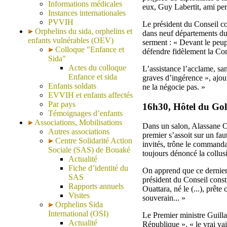
Informations médicales
eux, Guy Labertit, ami per
Instances internationales
PVVIH
Le président du Conseil con
Orphelins du sida, orphelins et
dans neuf départements du 
enfants vulnérables (OEV)
serment : « Devant le peup
Colloque "Enfance et
défendre fidèlement la Cons
Sida"
Actes du colloque
L’assistance l’acclame, s
Enfance et sida
graves d’ingérence », ajout
Enfants soldats
ne la négocie pas. »
EVVIH et enfants affectés
Par pays
16h30, Hôtel du Gol
Témoignages d’enfants
Associations, Mobilisations
Dans un salon, Alassane Ou
Autres associations
premier s’assoit sur un fa
Centre Solidarité Action
invités, trône le commanda
Sociale (SAS) de Bouaké
toujours dénoncé la collusi
Actualité
Fiche d’identité du
On apprend que ce dernier 
SAS
président du Conseil consti
Rapports annuels
Ouattara, né le (...), prê
Visites
souverain... »
Orphelins Sida
International (OSI)
Le Premier ministre Guilla
Actualité
République », « le vrai vai