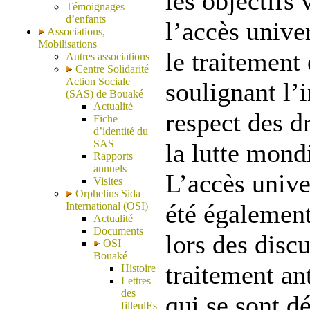
les objectifs 
Témoignages
d’enfants
l’accès univer
Associations,
Mobilisations
le traitement 
Autres associations
Centre Solidarité
Action Sociale
soulignant l’
(SAS) de Bouaké
Actualité
respect des d
Fiche
d’identité du
SAS
la lutte mond
Rapports
annuels
L’accès unive
Visites
Orphelins Sida
été également
International (OSI)
Actualité
Documents
lors des discu
OSI
Bouaké
traitement an
Histoire
Lettres
des
qui se sont d
filleulEs