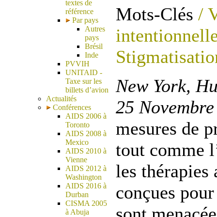
textes de
Mots-Clés
/ 
référence
Par pays
Autres
intentionnell
pays
Brésil
Stigmatisatio
Inde
PVVIH
UNITAID -
New York, Hu
Taxe sur les
billets d’avion
Actualités
25 Novembre 
Conférences
AIDS 2006 à
mesures de p
Toronto
AIDS 2008 à
Mexico
tout comme l’
AIDS 2010 à
Vienne
les thérapies 
AIDS 2012 à
Washington
AIDS 2016 à
conçues pour 
Durban
CISMA 2005
sont menacées
à Abuja