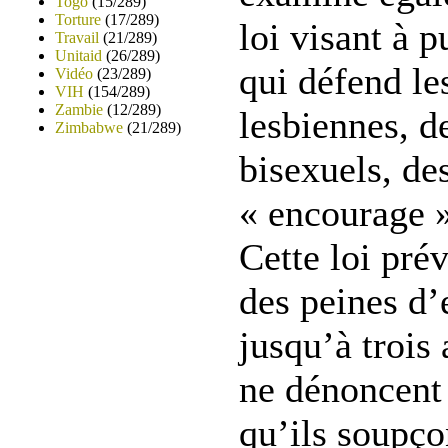
Togo
(15/289)
Torture
(17/289)
loi visant à 
Travail
(21/289)
Unitaid
(26/289)
qui défend le
Vidéo
(23/289)
VIH
(154/289)
Zambie
(12/289)
lesbiennes, d
Zimbabwe
(21/289)
bisexuels, de
« encourage 
Cette loi pré
des peines d
jusqu’à trois
ne dénoncent 
qu’ils soupço