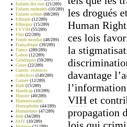
tels que les t
Enfants des rues
(21/289)
Enfants maltraités
(10/289)
les drogués e
Enfants soldats
(68/289)
Ethiopie
(12/289)
Human Rights
Ethnopsy
(15/289)
EVVIH
(55/289)
ces lois favo
Film
(22/289)
Fonds mondial
(48/289)
Françafrique
(39/289)
la stigmatisat
France
(289/289)
Gabon
(12/289)
discriminatio
Génériques
(59/289)
Genre
(22/289)
Guerre, violences
davantage l’a
collectives
(149/289)
Guinée
(12/289)
l’information
Haïti
(15/289)
Handicap
(10/289)
Histoire
(49/289)
VIH
et contri
Homosexualité,
Homophobie
(44/289)
propagation d
Humanitaire
(47/289)
Inde
(34/289)
JAIV
(10/289)
lois qui crimi
Jeunesse
(21/289)