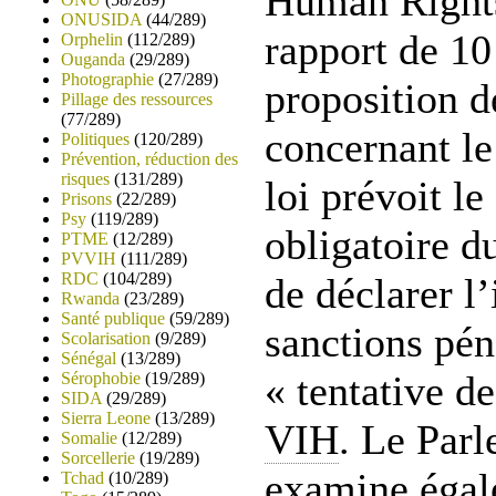
Human Rights
ONUSIDA
(44/289)
rapport de 10
Orphelin
(112/289)
Ouganda
(29/289)
Photographie
(27/289)
proposition d
Pillage des ressources
(77/289)
concernant l
Politiques
(120/289)
Prévention, réduction des
risques
(131/289)
loi prévoit le
Prisons
(22/289)
Psy
(119/289)
obligatoire d
PTME
(12/289)
PVVIH
(111/289)
RDC
(104/289)
de déclarer l’
Rwanda
(23/289)
Santé publique
(59/289)
sanctions pén
Scolarisation
(9/289)
Sénégal
(13/289)
« tentative d
Sérophobie
(19/289)
SIDA
(29/289)
Sierra Leone
(13/289)
VIH
. Le Par
Somalie
(12/289)
Sorcellerie
(19/289)
examine égal
Tchad
(10/289)