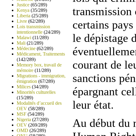
Justice
(65/289)
transmission
Kenya
(35/289)
Liberia
(25/289)
certains pays
Livre
(62/289)
Lois transmission
intentionnelle
(24/289)
le dépistage 
Malawi
(11/289)
Mali
(21/289)
éventuellemen
Médecine
(62/289)
Médicament, Traitements
(142/289)
courant de le
Memory box, travail de
mémoire
(11/289)
sanctions pén
Migrations - immigration,
émigration
(67/289)
Milices
(34/289)
épargnant cel
Minorités culturelles
(15/289)
leur état.
Modalités d’accueil des
OEV
(58/289)
MSF
(54/289)
Au début du 
Nigeria
(27/289)
OEV
(269/289)
OMD
(26/289)
ONU
(58/289)