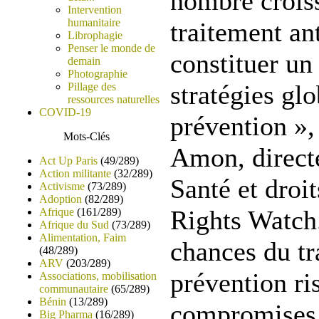
nombre croiss
Intervention
humanitaire
traitement ant
Librophagie
Penser le monde de
constituer un
demain
Photographie
stratégies gl
Pillage des
ressources naturelles
COVID-19
prévention »,
Mots-Clés
Amon, directe
Act Up Paris
(49/289)
Action militante
(32/289)
Santé et dro
Activisme
(73/289)
Adoption
(82/289)
Rights Watch.
Afrique
(161/289)
Afrique du Sud
(73/289)
Alimentation, Faim
chances du tr
(48/289)
ARV
(203/289)
prévention ri
Associations, mobilisation
communautaire
(65/289)
Bénin
(13/289)
compromises s
Big Pharma
(16/289)