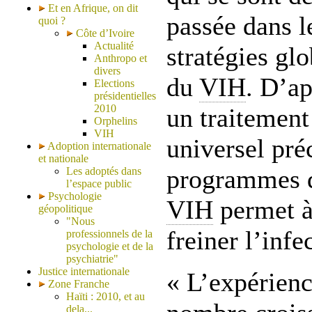
Et en Afrique, on dit
passée dans l
quoi ?
Côte d’Ivoire
Actualité
stratégies gl
Anthropo et
divers
du
VIH
. D’ap
Elections
présidentielles
2010
un traitement 
Orphelins
VIH
universel pré
Adoption internationale
et nationale
programmes d
Les adoptés dans
l’espace public
Psychologie
VIH
permet à
géopolitique
"Nous
freiner l’inf
professionnels de la
psychologie et de la
psychiatrie"
Justice internationale
« L’expérien
Zone Franche
Haïti : 2010, et au
dela...