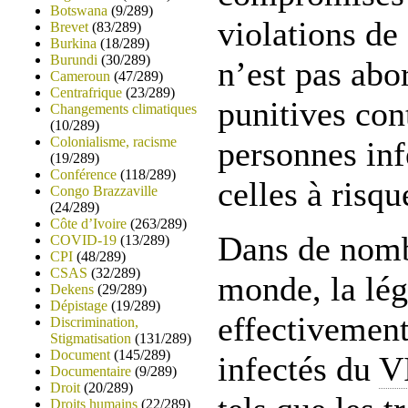
Botswana
(9/289)
violations de
Brevet
(83/289)
Burkina
(18/289)
Burundi
(30/289)
n’est pas abor
Cameroun
(47/289)
Centrafrique
(23/289)
punitives con
Changements climatiques
(10/289)
Colonialisme, racisme
personnes in
(19/289)
Conférence
(118/289)
celles à risqu
Congo Brazzaville
(24/289)
Côte d’Ivoire
(263/289)
Dans de nomb
COVID-19
(13/289)
CPI
(48/289)
CSAS
(32/289)
monde, la lég
Dekens
(29/289)
Dépistage
(19/289)
effectivement
Discrimination,
Stigmatisation
(131/289)
Document
(145/289)
infectés du
V
Documentaire
(9/289)
Droit
(20/289)
Droits humains
(22/289)