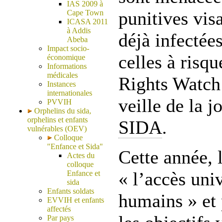
IAS 2009 à
punitives vis
Cape Town
ICASA 2011
à Addis
déjà infectée
Abeba
Impact socio-
celles à risq
économique
Informations
médicales
Rights Watch 
Instances
internationales
veille de la 
PVVIH
Orphelins du sida,
orphelins et enfants
SIDA
.
vulnérables (OEV)
Colloque
"Enfance et Sida"
Cette année, 
Actes du
colloque
« l’accès univ
Enfance et
sida
Enfants soldats
humains » et p
EVVIH et enfants
affectés
Par pays