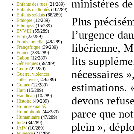
ministères de 
Enfants des rues
(21/289)
Enfants maltraités
(10/289)
Enfants soldats
(68/289)
Plus précisé
Ethiopie
(12/289)
Ethnopsy
(15/289)
EVVIH
(55/289)
l’urgence dan
Film
(22/289)
Fonds mondial
(48/289)
libérienne, M
Françafrique
(39/289)
France
(289/289)
lits suppléme
Gabon
(12/289)
Génériques
(59/289)
Genre
(22/289)
nécessaires »
Guerre, violences
collectives
(149/289)
estimations. 
Guinée
(12/289)
Haïti
(15/289)
Handicap
(10/289)
devons refus
Histoire
(49/289)
Homosexualité,
parce que not
Homophobie
(44/289)
Humanitaire
(47/289)
Inde
(34/289)
plein », dépl
JAIV
(10/289)
Jeunesse
(21/289)