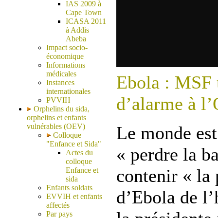
IAS 2009 à
Cape Town
ICASA 2011
à Addis
Abeba
Impact socio-
économique
Informations
médicales
Ebola : MSF t
Instances
internationales
d’alarme à 
PVVIH
Orphelins du sida,
orphelins et enfants
vulnérables (OEV)
Le monde est 
Colloque
"Enfance et Sida"
« perdre la ba
Actes du
colloque
contenir « la
Enfance et
sida
Enfants soldats
d’Ebola de l’
EVVIH et enfants
affectés
Par pays