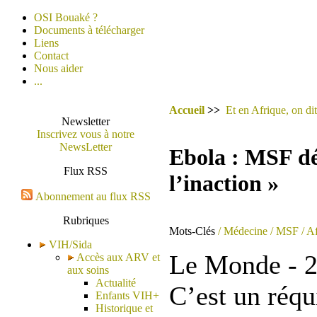
OSI Bouaké ?
Documents à télécharger
Liens
Contact
Nous aider
...
Accueil
>>
Et en Afrique, on dit
Newsletter
Inscrivez vous à notre
NewsLetter
Ebola : MSF dé
Flux RSS
l’inaction »
Abonnement au flux RSS
Rubriques
Mots-Clés
/ Médecine
/ MSF
/ A
VIH/Sida
Le Monde - 2
Accès aux ARV et
aux soins
Actualité
C’est un réqu
Enfants VIH+
Historique et