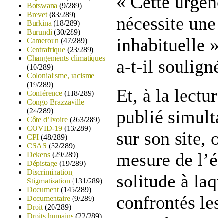
« Cette urge
Botswana
(9/289)
Brevet
(83/289)
nécessite une
Burkina
(18/289)
Burundi
(30/289)
inhabituelle 
Cameroun
(47/289)
Centrafrique
(23/289)
Changements climatiques
a-t-il soulign
(10/289)
Colonialisme, racisme
(19/289)
Et, à la lect
Conférence
(118/289)
Congo Brazzaville
(24/289)
publié simul
Côte d’Ivoire
(263/289)
COVID-19
(13/289)
sur son site, 
CPI
(48/289)
CSAS
(32/289)
mesure de l’é
Dekens
(29/289)
Dépistage
(19/289)
Discrimination,
solitude à laq
Stigmatisation
(131/289)
Document
(145/289)
confrontés le
Documentaire
(9/289)
Droit
(20/289)
Droits humains
(22/289)