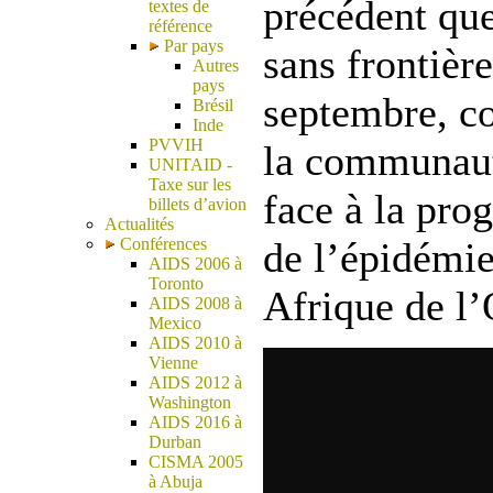
précédent qu
textes de
référence
Par pays
sans frontière
Autres
pays
septembre, co
Brésil
Inde
PVVIH
la communaut
UNITAID -
Taxe sur les
face à la pro
billets d’avion
Actualités
Conférences
de l’épidémi
AIDS 2006 à
Toronto
Afrique de l’
AIDS 2008 à
Mexico
AIDS 2010 à
Vienne
AIDS 2012 à
Washington
AIDS 2016 à
Durban
CISMA 2005
à Abuja