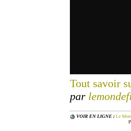
Tout savoir s
par
lemondef
VOIR EN LIGNE :
Le Mon
P