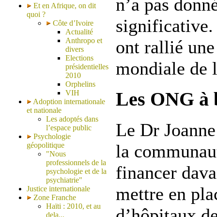
n’a pas donné
Et en Afrique, on dit
quoi ?
significative.
Côte d’Ivoire
Actualité
Anthropo et
ont rallié une
divers
Elections
mondiale de l
présidentielles
2010
Orphelins
Les ONG à 
VIH
Adoption internationale
et nationale
Les adoptés dans
Le Dr Joanne 
l’espace public
Psychologie
géopolitique
la communaut
"Nous
professionnels de la
financer dava
psychologie et de la
psychiatrie"
mettre en pla
Justice internationale
Zone Franche
Haïti : 2010, et au
d’hôpitaux d
dela...