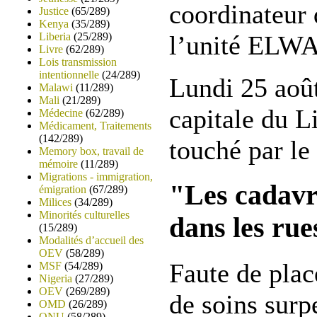
coordinateur
Justice
(65/289)
Kenya
(35/289)
Liberia
(25/289)
l’unité ELWA
Livre
(62/289)
Lois transmission
intentionnelle
(24/289)
Lundi 25 août
Malawi
(11/289)
Mali
(21/289)
capitale du Li
Médecine
(62/289)
Médicament, Traitements
(142/289)
touché par le
Memory box, travail de
mémoire
(11/289)
Migrations - immigration,
"Les cadavr
émigration
(67/289)
Milices
(34/289)
Minorités culturelles
dans les rue
(15/289)
Modalités d’accueil des
OEV
(58/289)
Faute de plac
MSF
(54/289)
Nigeria
(27/289)
OEV
(269/289)
de soins surp
OMD
(26/289)
ONU
(58/289)