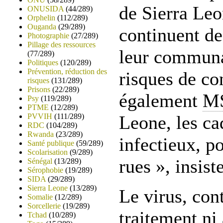
de Sierra Leo
ONUSIDA
(44/289)
Orphelin
(112/289)
Ouganda
(29/289)
continuent de
Photographie
(27/289)
Pillage des ressources
leur communau
(77/289)
Politiques
(120/289)
Prévention, réduction des
risques de co
risques
(131/289)
Prisons
(22/289)
également
M
Psy
(119/289)
PTME
(12/289)
Leone, les ca
PVVIH
(111/289)
RDC
(104/289)
Rwanda
(23/289)
infectieux, p
Santé publique
(59/289)
Scolarisation
(9/289)
rues », insist
Sénégal
(13/289)
Sérophobie
(19/289)
SIDA
(29/289)
Sierra Leone
(13/289)
Le virus, con
Somalie
(12/289)
Sorcellerie
(19/289)
traitement ni
Tchad
(10/289)