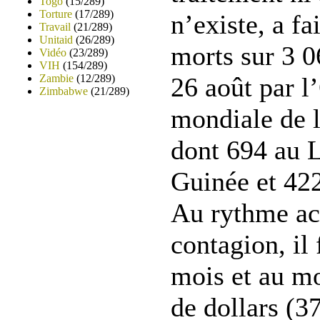
Togo
(15/289)
Torture
(17/289)
n’existe, a fa
Travail
(21/289)
Unitaid
(26/289)
morts sur 3 0
Vidéo
(23/289)
VIH
(154/289)
26 août par l
Zambie
(12/289)
Zimbabwe
(21/289)
mondiale de l
dont 694 au L
Guinée et 422
Au rythme act
contagion, il 
mois et au m
de dollars (3