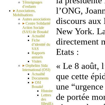
la présidente
Témoignages
d’enfants
l’ONG, Joann
Associations,
Mobilisations
discours aux 
Autres associations
Centre Solidarité
Action Sociale
New York. La
(SAS) de Bouaké
Actualité
directement m
Fiche
d’identité du
SAS
Etats :
Rapports
annuels
Visites
« Le 8 août, l
Orphelins Sida
International (OSI)
que cette épi
Actualité
Documents
OSI
une “urgence 
Bouaké
Histoire
de portée mon
Lettres
des
filleulEs