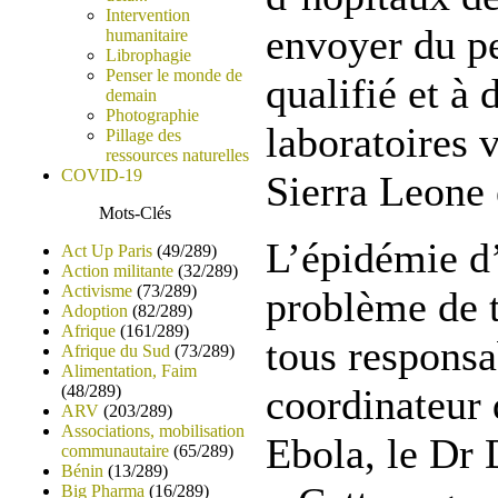
Intervention
envoyer du p
humanitaire
Librophagie
Penser le monde de
qualifié et à 
demain
Photographie
laboratoires 
Pillage des
ressources naturelles
COVID-19
Sierra Leone 
Mots-Clés
L’épidémie d’
Act Up Paris
(49/289)
Action militante
(32/289)
Activisme
(73/289)
problème de 
Adoption
(82/289)
Afrique
(161/289)
tous responsa
Afrique du Sud
(73/289)
Alimentation, Faim
(48/289)
coordinateur 
ARV
(203/289)
Associations, mobilisation
Ebola, le Dr
communautaire
(65/289)
Bénin
(13/289)
Big Pharma
(16/289)