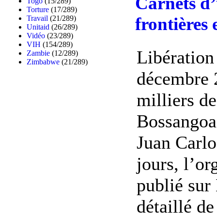
Carnets d’
Togo
(15/289)
Torture
(17/289)
Travail
(21/289)
frontières
Unitaid
(26/289)
Vidéo
(23/289)
VIH
(154/289)
Libération
Zambie
(12/289)
Zimbabwe
(21/289)
décembre 2
milliers d
Bossangoa,
Juan Carl
jours, l’o
publié sur 
détaillé d