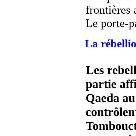
frontières 
Le porte-p
La rébelli
Les rebel
partie aff
Qaeda au
contrôlen
Tomboucto