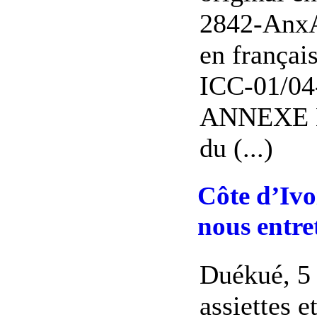
2842-AnxA
en français
ICC-01/04
ANNEXE B 
du (...)
Côte d’Ivo
nous entre
Duékué, 5 
assiettes e