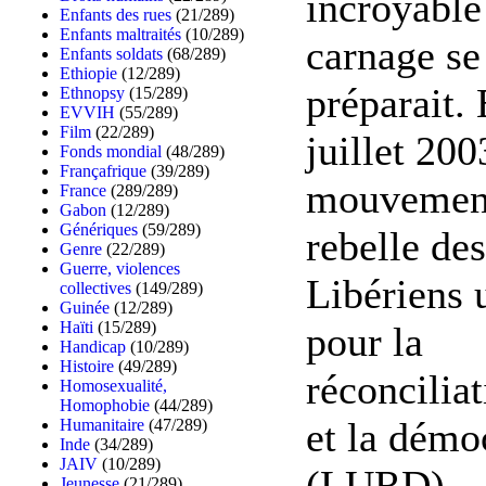
incroyable
Enfants des rues
(21/289)
Enfants maltraités
(10/289)
carnage se
Enfants soldats
(68/289)
Ethiopie
(12/289)
préparait.
Ethnopsy
(15/289)
EVVIH
(55/289)
Film
(22/289)
juillet 200
Fonds mondial
(48/289)
Françafrique
(39/289)
mouvemen
France
(289/289)
Gabon
(12/289)
Génériques
(59/289)
rebelle des
Genre
(22/289)
Guerre, violences
Libériens 
collectives
(149/289)
Guinée
(12/289)
Haïti
(15/289)
pour la
Handicap
(10/289)
Histoire
(49/289)
réconcilia
Homosexualité,
Homophobie
(44/289)
et la démo
Humanitaire
(47/289)
Inde
(34/289)
JAIV
(10/289)
(LURD),
Jeunesse
(21/289)