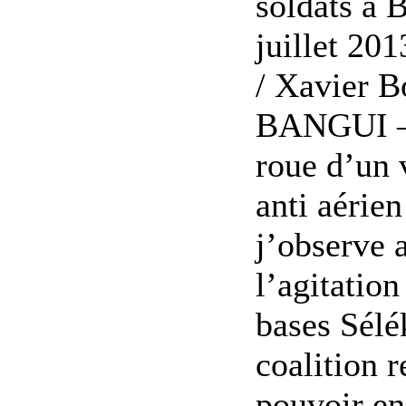
soldats à 
juillet 20
/ Xavier B
BANGUI – 
roue d’un 
anti aérien
j’observe 
l’agitation
bases Sélé
coalition r
pouvoir en