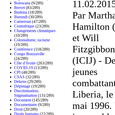
11.02.2015
Botswana
(9/289)
Brevet
(83/289)
Par Marth
Burkina
(18/289)
Burundi
(30/289)
Cameroun
(47/289)
Hamilton (
Centrafrique
(23/289)
Changements climatiques
et Will
(10/289)
Colonialisme, racisme
(19/289)
Fitzgibbon
Conférence
(118/289)
Congo Brazzaville
(ICIJ) - D
(24/289)
Côte d’Ivoire
(263/289)
COVID-19
(13/289)
jeunes
CPI
(48/289)
CSAS
(32/289)
combattant
Dekens
(29/289)
Dépistage
(19/289)
Discrimination,
Liberia, le
Stigmatisation
(131/289)
Document
(145/289)
mai 1996.
Documentaire
(9/289)
Droit
(20/289)
Droits humains
(22/289)