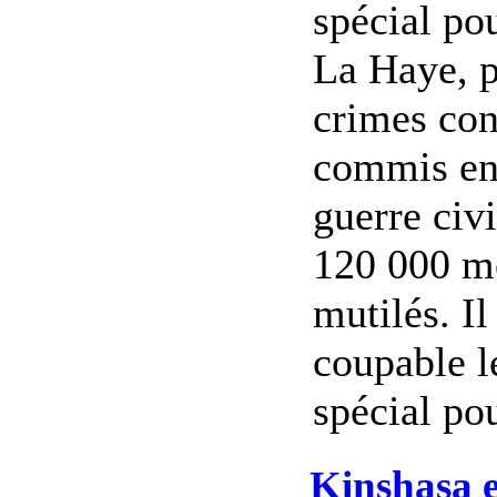
spécial po
La Haye, p
crimes con
commis ent
guerre civi
120 000 mo
mutilés. Il
coupable le
spécial pou
Kinshasa e