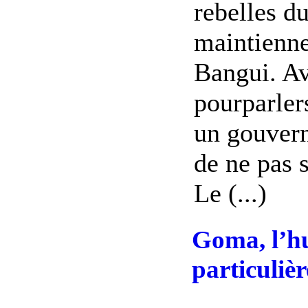
rebelles 
maintiennen
Bangui. Av
pourparler
un gouvern
de ne pas 
Le (...)
Goma, l’h
particulièr