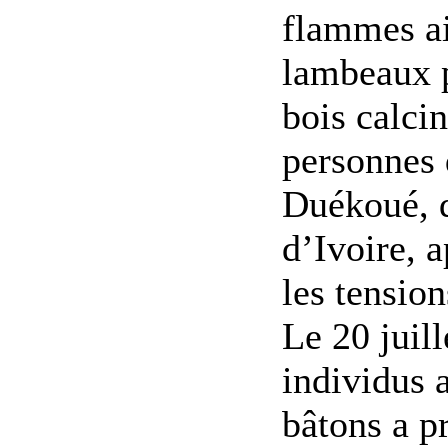
flammes ai
lambeaux p
bois calci
personnes 
Duékoué, d
d’Ivoire, a
les tension
Le 20 juil
individus 
bâtons a p