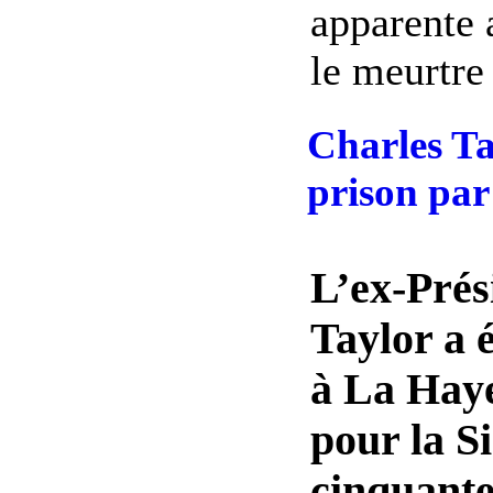
apparente a
le meurtre 
Charles T
prison par 
L’ex-Prés
Taylor a 
à La Haye
pour la S
cinquante