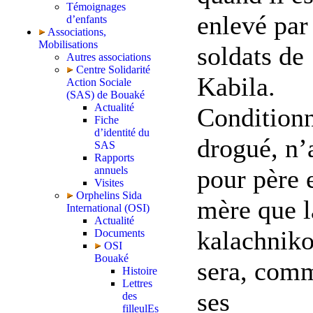
Témoignages
enlevé par
d’enfants
Associations,
Mobilisations
soldats de
Autres associations
Centre Solidarité
Kabila.
Action Sociale
(SAS) de Bouaké
Actualité
Conditionn
Fiche
d’identité du
drogué, n’
SAS
Rapports
annuels
pour père 
Visites
Orphelins Sida
mère que l
International (OSI)
Actualité
kalachniko
Documents
OSI
Bouaké
sera, com
Histoire
Lettres
ses
des
filleulEs