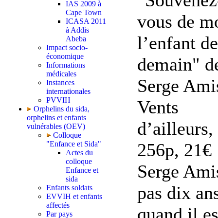
"Souvenez
IAS 2009 à
Cape Town
vous de mo
ICASA 2011
à Addis
l’enfant de
Abeba
Impact socio-
économique
demain" d
Informations
médicales
Serge Amis
Instances
internationales
PVVIH
Vents
Orphelins du sida,
orphelins et enfants
d’ailleurs,
vulnérables (OEV)
Colloque
"Enfance et Sida"
256p, 21€
Actes du
colloque
Serge Amis
Enfance et
sida
pas dix an
Enfants soldats
EVVIH et enfants
affectés
quand il es
Par pays