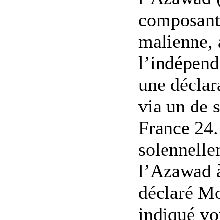
composante
malienne, 
l’indépend
une déclara
via un de s
France 24
solennelle
l’Azawad à
déclaré Mo
indiqué vou