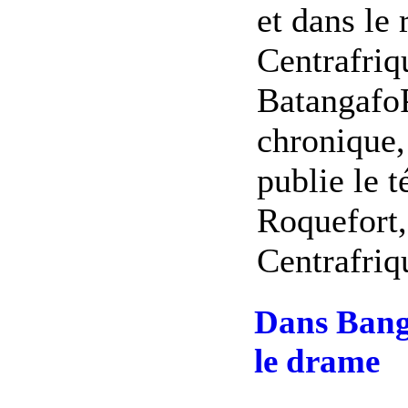
et dans le 
Centrafriq
BatangafoP
chronique,
publie le 
Roquefort,
Centrafriqu
Dans Bangu
le drame