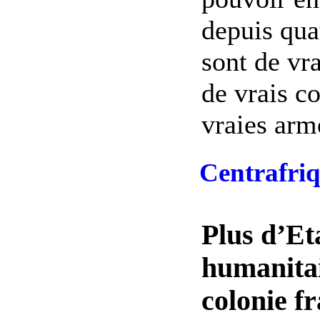
depuis qua
sont de vr
de vrais c
vraies arme
Centrafriq
Plus d’Eta
humanitai
colonie f