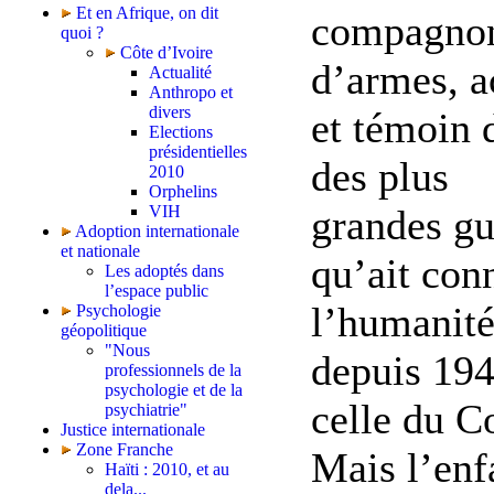
Et en Afrique, on dit
compagno
quoi ?
Côte d’Ivoire
d’armes, a
Actualité
Anthropo et
divers
et témoin 
Elections
présidentielles
des plus
2010
Orphelins
VIH
grandes gu
Adoption internationale
et nationale
qu’ait con
Les adoptés dans
l’espace public
l’humanit
Psychologie
géopolitique
"Nous
depuis 194
professionnels de la
psychologie et de la
celle du C
psychiatrie"
Justice internationale
Zone Franche
Mais l’enf
Haïti : 2010, et au
dela...