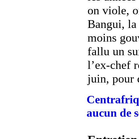
on viole, o
Bangui, la 
moins gouv
fallu un s
l’ex-chef 
juin, pour 
Centrafriq
aucun de s