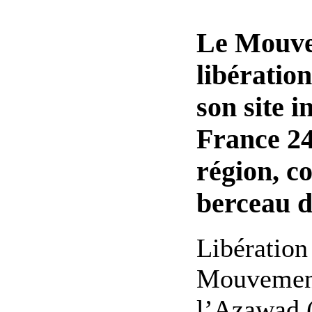
Le Mouve
libératio
son site i
France 24
région, c
berceau d
Libération 
Mouvement 
l’Azawad 