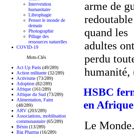
arme de gu
Intervention
humanitaire
Librophagie
redoutable
Penser le monde de
demain
quand les
Photographie
Pillage des
ressources naturelles
adultes on
COVID-19
perdu tout
Mots-Clés
Act Up Paris
(49/289)
humanité, (
Action militante
(32/289)
Activisme
(73/289)
Adoption
(82/289)
HSBC ferme
Afrique
(161/289)
Afrique du Sud
(73/289)
Alimentation, Faim
en Afrique
(48/289)
ARV
(203/289)
Associations, mobilisation
communautaire
(65/289)
Le Monde.
Bénin
(13/289)
Big Pharma
(16/289)