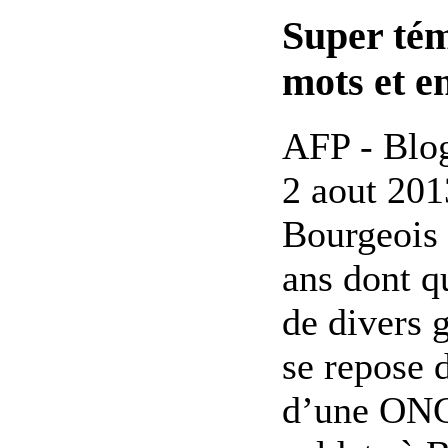
Super té
mots et e
AFP - Blo
2 aout 201
Bourgeois
ans dont q
de divers 
se repose 
d’une ONG