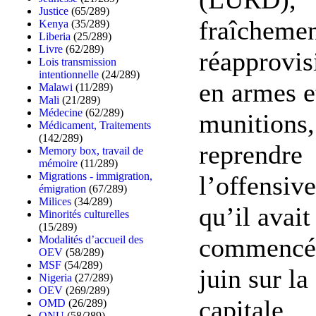
Justice
(65/289)
fraîcheme
Kenya
(35/289)
Liberia
(25/289)
Livre
(62/289)
réapprovis
Lois transmission
intentionnelle
(24/289)
en armes e
Malawi
(11/289)
Mali
(21/289)
Médecine
(62/289)
munitions,
Médicament, Traitements
(142/289)
reprendre
Memory box, travail de
mémoire
(11/289)
Migrations - immigration,
l’offensive
émigration
(67/289)
Milices
(34/289)
qu’il avait
Minorités culturelles
(15/289)
commencé
Modalités d’accueil des
OEV
(58/289)
MSF
(54/289)
juin sur la
Nigeria
(27/289)
OEV
(269/289)
capitale
OMD
(26/289)
ONU
(58/289)