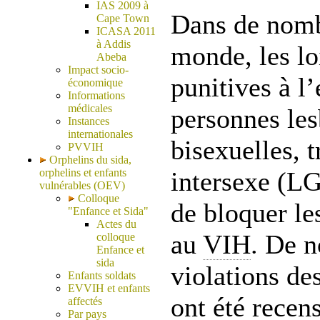
IAS 2009 à
Dans de nomb
Cape Town
ICASA 2011
à Addis
monde, les lo
Abeba
Impact socio-
punitives à l
économique
Informations
médicales
personnes les
Instances
internationales
bisexuelles, t
PVVIH
Orphelins du sida,
orphelins et enfants
intersexe (L
vulnérables (OEV)
Colloque
de bloquer les
"Enfance et Sida"
Actes du
au
VIH
. De 
colloque
Enfance et
sida
violations de
Enfants soldats
EVVIH et enfants
ont été recens
affectés
Par pays