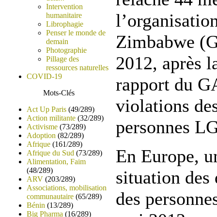
Intervention
l’organisatio
humanitaire
Librophagie
Penser le monde de
Zimbabwe (G
demain
Photographie
2012, après l
Pillage des
ressources naturelles
COVID-19
rapport du G
Mots-Clés
violations de
Act Up Paris
(49/289)
Action militante
(32/289)
personnes L
Activisme
(73/289)
Adoption
(82/289)
Afrique
(161/289)
En Europe, un
Afrique du Sud
(73/289)
Alimentation, Faim
(48/289)
situation des
ARV
(203/289)
Associations, mobilisation
des personne
communautaire
(65/289)
Bénin
(13/289)
Big Pharma
(16/289)