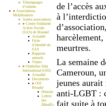
Témoignages
de l’accès au
d’enfants
Associations,
à l’interdicti
Mobilisations
Autres associations
Centre Solidarité
d’association
Action Sociale
(SAS) de Bouaké
harcèlement, 
Actualité
Fiche
d’identité du
meurtres.
SAS
Rapports
annuels
La semaine de
Visites
Orphelins Sida
Cameroun, un
International (OSI)
Actualité
Documents
jeunes aurait
OSI
Bouaké
anti-LGBT : c
Histoire
Lettres
des
fait suite à t
filleulEs