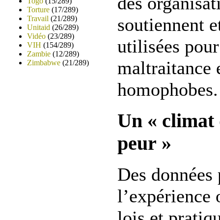
des organisat
Togo
(15/289)
Torture
(17/289)
Travail
(21/289)
soutiennent e
Unitaid
(26/289)
Vidéo
(23/289)
utilisées pour 
VIH
(154/289)
Zambie
(12/289)
maltraitance 
Zimbabwe
(21/289)
homophobes.
Un « climat 
peur »
Des données 
l’expérience 
lois et pratiq