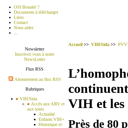
OSI Bouaké ?
Documents à télécharger
Liens
Contact
Nous aider
...
Accueil
>>
VIH/Sida
>>
PVV
Newsletter
Inscrivez vous à notre
NewsLetter
L’homophob
Flux RSS
Abonnement au flux RSS
continuent
Rubriques
VIH/Sida
VIH et les
Accès aux ARV et
aux soins
Actualité
Enfants VIH+
Près de 80 p
Historique et