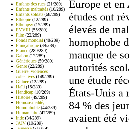
Europe et en 
Enfants des rues
(21/289)
Enfants maltraités
(10/289)
études ont ré
Enfants soldats
(68/289)
Ethiopie
(12/289)
Ethnopsy
(15/289)
élevés de mal
EVVIH
(55/289)
Film
(22/289)
homophobe dan
Fonds mondial
(48/289)
Françafrique
(39/289)
France
(289/289)
manque de sou
Gabon
(12/289)
Génériques
(59/289)
autorités sco
Genre
(22/289)
Guerre, violences
collectives
(149/289)
une étude ré
Guinée
(12/289)
Haïti
(15/289)
États-Unis a 
Handicap
(10/289)
Histoire
(49/289)
84 % des jeu
Homosexualité,
Homophobie
(44/289)
Humanitaire
(47/289)
avaient été v
Inde
(34/289)
JAIV
(10/289)
Jeunesse
(21/289)