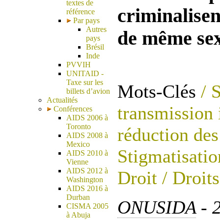
textes de
criminalisen
référence
Par pays
Autres
de même sex
pays
Brésil
Inde
PVVIH
UNITAID -
Taxe sur les
Mots-Clés
/ 
billets d’avion
Actualités
transmission 
Conférences
AIDS 2006 à
Toronto
réduction des
AIDS 2008 à
Mexico
Stigmatisatio
AIDS 2010 à
Vienne
AIDS 2012 à
Droit
/ Droit
Washington
AIDS 2016 à
Durban
ONUSIDA
- 2
CISMA 2005
à Abuja