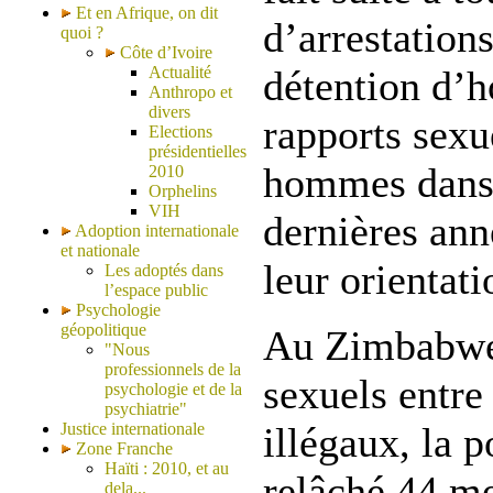
Et en Afrique, on dit
d’arrestation
quoi ?
Côte d’Ivoire
Actualité
détention d’
Anthropo et
divers
rapports sexu
Elections
présidentielles
hommes dans 
2010
Orphelins
VIH
dernières ann
Adoption internationale
et nationale
leur orientati
Les adoptés dans
l’espace public
Psychologie
géopolitique
Au Zimbabwe,
"Nous
professionnels de la
sexuels entr
psychologie et de la
psychiatrie"
Justice internationale
illégaux, la p
Zone Franche
Haïti : 2010, et au
relâché 44 m
dela...