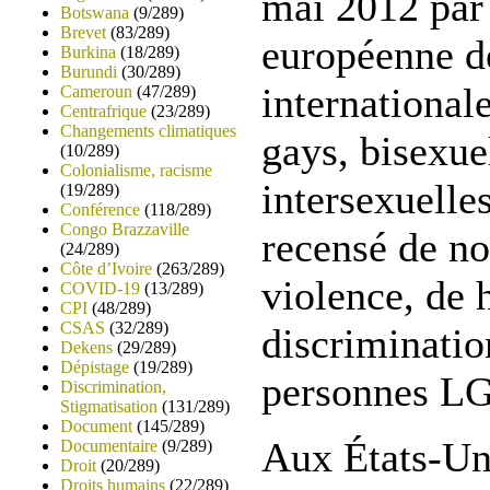
mai 2012 par 
Botswana
(9/289)
Brevet
(83/289)
européenne d
Burkina
(18/289)
Burundi
(30/289)
international
Cameroun
(47/289)
Centrafrique
(23/289)
Changements climatiques
gays, bisexuel
(10/289)
Colonialisme, racisme
intersexuelle
(19/289)
Conférence
(118/289)
Congo Brazzaville
recensé de n
(24/289)
Côte d’Ivoire
(263/289)
violence, de 
COVID-19
(13/289)
CPI
(48/289)
CSAS
(32/289)
discriminatio
Dekens
(29/289)
Dépistage
(19/289)
personnes L
Discrimination,
Stigmatisation
(131/289)
Document
(145/289)
Aux États-Un
Documentaire
(9/289)
Droit
(20/289)
Droits humains
(22/289)