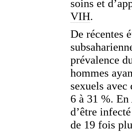
soins et d’ap
VIH
.
De récentes é
subsaharienn
prévalence d
hommes ayant
sexuels avec
6 à 31 %. En 
d’être infecté
de 19 fois pl