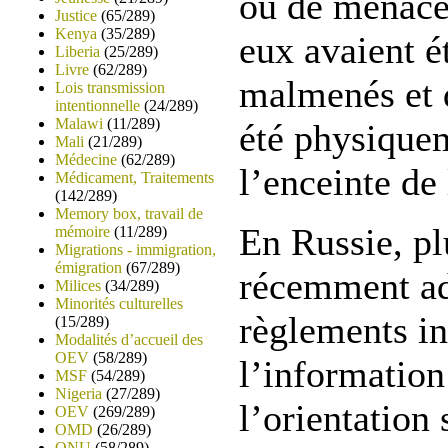
ou de menace
Justice
(65/289)
Kenya
(35/289)
eux avaient é
Liberia
(25/289)
Livre
(62/289)
malmenés et 
Lois transmission
intentionnelle
(24/289)
Malawi
(11/289)
été physique
Mali
(21/289)
Médecine
(62/289)
l’enceinte de
Médicament, Traitements
(142/289)
Memory box, travail de
En Russie, pl
mémoire
(11/289)
Migrations - immigration,
émigration
(67/289)
récemment ad
Milices
(34/289)
Minorités culturelles
règlements in
(15/289)
Modalités d’accueil des
OEV
(58/289)
l’information
MSF
(54/289)
Nigeria
(27/289)
l’orientation 
OEV
(269/289)
OMD
(26/289)
ONU
(58/289)