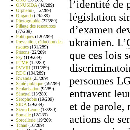
l’identité de
ONUSIDA
(44/289)
Orphelin
(112/289)
législation si
Ouganda
(29/289)
Photographie
(27/289)
Pillage des ressources
d’examen dev
(77/289)
Politiques
(120/289)
ukrainien. L’
Prévention, réduction des
risques
(131/289)
que ces lois 
Prisons
(22/289)
Psy
(119/289)
PTME
(12/289)
discriminatoi
PVVIH
(111/289)
RDC
(104/289)
personnes LG
Rwanda
(23/289)
Santé publique
(59/289)
Scolarisation
(9/289)
entravent leu
Sénégal
(13/289)
Sérophobie
(19/289)
et de parole,
SIDA
(29/289)
Sierra Leone
(13/289)
Somalie
(12/289)
actions de se
Sorcellerie
(19/289)
Tchad
(10/289)