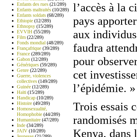
l’accès à la 
Enfants des rues
(21/289)
Enfants maltraités
(10/289)
Enfants soldats
(68/289)
pays apporter
Ethiopie
(12/289)
Ethnopsy
(15/289)
aux individus
EVVIH
(55/289)
Film
(22/289)
Fonds mondial
(48/289)
faudra attend
Françafrique
(39/289)
France
(289/289)
pour observer
Gabon
(12/289)
Génériques
(59/289)
Genre
(22/289)
cet investiss
Guerre, violences
collectives
(149/289)
l’épidémie. »
Guinée
(12/289)
Haïti
(15/289)
Handicap
(10/289)
Trois essais 
Histoire
(49/289)
Homosexualité,
Homophobie
(44/289)
randomisés m
Humanitaire
(47/289)
Inde
(34/289)
Kenya, dans l
JAIV
(10/289)
Jeunesse
(21/289)