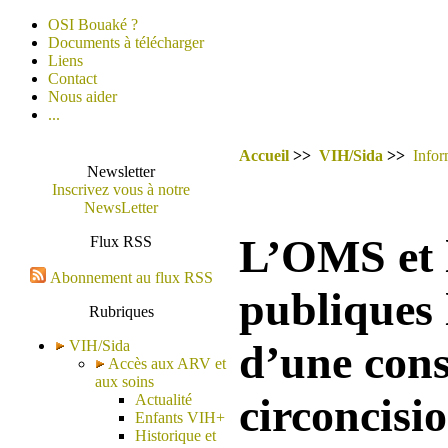
OSI Bouaké ?
Documents à télécharger
Liens
Contact
Nous aider
...
Accueil
>>
VIH/Sida
>>
Infor
Newsletter
Inscrivez vous à notre
NewsLetter
L’OMS et
Flux RSS
Abonnement au flux RSS
publiques
Rubriques
VIH/Sida
d’une cons
Accès aux ARV et
aux soins
circoncisi
Actualité
Enfants VIH+
Historique et