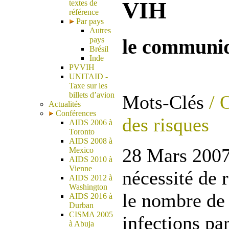
VIH
textes de
référence
Par pays
Autres
pays
le communi
Brésil
Inde
PVVIH
UNITAID -
Taxe sur les
billets d’avion
Mots-Clés
/ 
Actualités
Conférences
des risques
AIDS 2006 à
Toronto
AIDS 2008 à
28 Mars 2007 
Mexico
AIDS 2010 à
Vienne
nécessité de 
AIDS 2012 à
Washington
le nombre de
AIDS 2016 à
Durban
CISMA 2005
infections pa
à Abuja