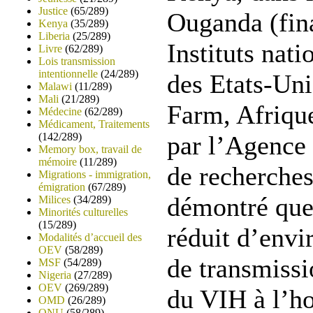
Justice
(65/289)
Ouganda (fina
Kenya
(35/289)
Liberia
(25/289)
Instituts nati
Livre
(62/289)
Lois transmission
intentionnelle
(24/289)
des Etats-Uni
Malawi
(11/289)
Mali
(21/289)
Farm, Afriqu
Médecine
(62/289)
Médicament, Traitements
(142/289)
par l’Agence 
Memory box, travail de
mémoire
(11/289)
de recherches
Migrations - immigration,
émigration
(67/289)
démontré que 
Milices
(34/289)
Minorités culturelles
(15/289)
réduit d’envi
Modalités d’accueil des
OEV
(58/289)
de transmissi
MSF
(54/289)
Nigeria
(27/289)
OEV
(269/289)
du
VIH
à l’h
OMD
(26/289)
ONU
(58/289)