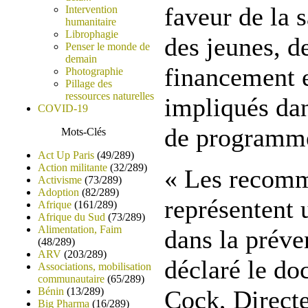
faveur de la 
Intervention
humanitaire
Librophagie
des jeunes, de
Penser le monde de
demain
financement e
Photographie
Pillage des
ressources naturelles
impliqués da
COVID-19
de programm
Mots-Clés
Act Up Paris
(49/289)
Action militante
(32/289)
« Les recom
Activisme
(73/289)
Adoption
(82/289)
représentent 
Afrique
(161/289)
Afrique du Sud
(73/289)
Alimentation, Faim
dans la prév
(48/289)
ARV
(203/289)
déclaré le do
Associations, mobilisation
communautaire
(65/289)
Bénin
(13/289)
Cock, Direct
Big Pharma
(16/289)