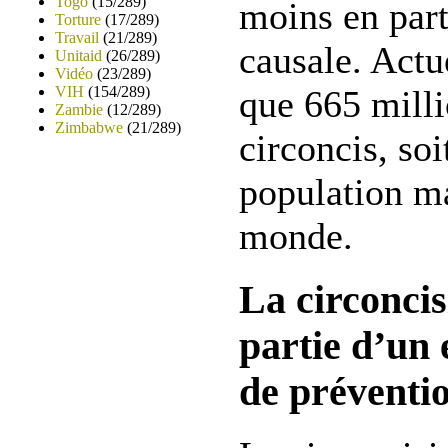
Togo
(15/289)
moins en part
Torture
(17/289)
Travail
(21/289)
causale. Actu
Unitaid
(26/289)
Vidéo
(23/289)
VIH
(154/289)
que 665 mill
Zambie
(12/289)
Zimbabwe
(21/289)
circoncis, so
population ma
monde.
La circoncis
partie d’un
de préventi