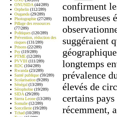
confirment le
ONUSIDA
(44/289)
Orphelin
(112/289)
Ouganda
(29/289)
nombreuses é
Photographie
(27/289)
Pillage des ressources
observationne
(77/289)
Politiques
(120/289)
Prévention, réduction des
suggéraient q
risques
(131/289)
Prisons
(22/289)
géographique 
Psy
(119/289)
PTME
(12/289)
longtemps ent
PVVIH
(111/289)
RDC
(104/289)
Rwanda
(23/289)
prévalence d
Santé publique
(59/289)
Scolarisation
(9/289)
élevés de cir
Sénégal
(13/289)
Sérophobie
(19/289)
SIDA
(29/289)
certains pays
Sierra Leone
(13/289)
Somalie
(12/289)
récemment, ai
Sorcellerie
(19/289)
Tchad
(10/289)