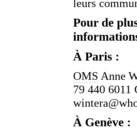
leurs commun
Pour de plu
informations
À Paris :
OMS
Anne Wi
79 440 6011 C
wintera@who
À Genève :