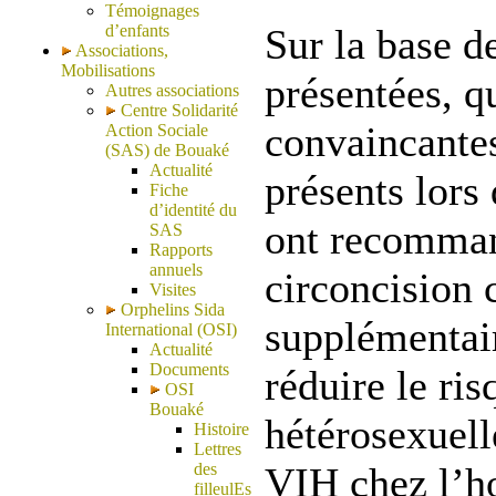
Témoignages
d’enfants
Sur la base d
Associations,
Mobilisations
présentées, q
Autres associations
Centre Solidarité
convaincantes
Action Sociale
(SAS) de Bouaké
Actualité
présents lors 
Fiche
d’identité du
ont recomman
SAS
Rapports
annuels
circoncisio
Visites
Orphelins Sida
supplémentai
International (OSI)
Actualité
Documents
réduire le ri
OSI
Bouaké
hétérosexuell
Histoire
Lettres
des
VIH
chez l’
filleulEs