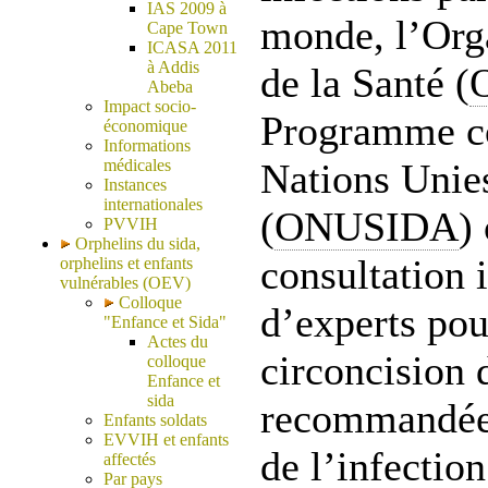
IAS 2009 à
monde, l’Org
Cape Town
ICASA 2011
à Addis
de la Santé (
Abeba
Impact socio-
Programme 
économique
Informations
médicales
Nations Unie
Instances
internationales
(
ONUSIDA
)
PVVIH
Orphelins du sida,
consultation 
orphelins et enfants
vulnérables (OEV)
Colloque
d’experts pou
"Enfance et Sida"
Actes du
circoncision d
colloque
Enfance et
sida
recommandée 
Enfants soldats
EVVIH et enfants
de l’infectio
affectés
Par pays