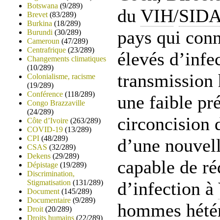
Botswana
(9/289)
du
VIH
/
SID
Brevet
(83/289)
Burkina
(18/289)
pays qui conn
Burundi
(30/289)
Cameroun
(47/289)
Centrafrique
(23/289)
élevés d’infe
Changements climatiques
(10/289)
transmission 
Colonialisme, racisme
(19/289)
Conférence
(118/289)
une faible pr
Congo Brazzaville
(24/289)
circoncision 
Côte d’Ivoire
(263/289)
COVID-19
(13/289)
CPI
(48/289)
d’une nouvell
CSAS
(32/289)
Dekens
(29/289)
capable de ré
Dépistage
(19/289)
Discrimination,
Stigmatisation
(131/289)
d’infection à
Document
(145/289)
Documentaire
(9/289)
hommes hétér
Droit
(20/289)
Droits humains
(22/289)