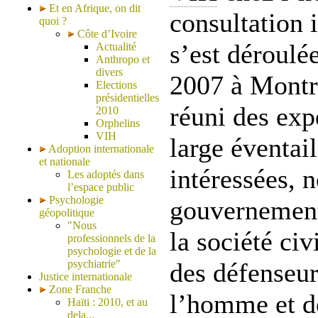
Et en Afrique, on dit
consultation 
quoi ?
Côte d’Ivoire
s’est déroulé
Actualité
Anthropo et
divers
2007 à Montr
Elections
présidentielles
réuni des exp
2010
Orphelins
VIH
large éventail
Adoption internationale
et nationale
intéressées,
Les adoptés dans
l’espace public
Psychologie
gouvernement
géopolitique
"Nous
la société civ
professionnels de la
psychologie et de la
psychiatrie"
des défenseur
Justice internationale
Zone Franche
l’homme et de
Haïti : 2010, et au
dela...