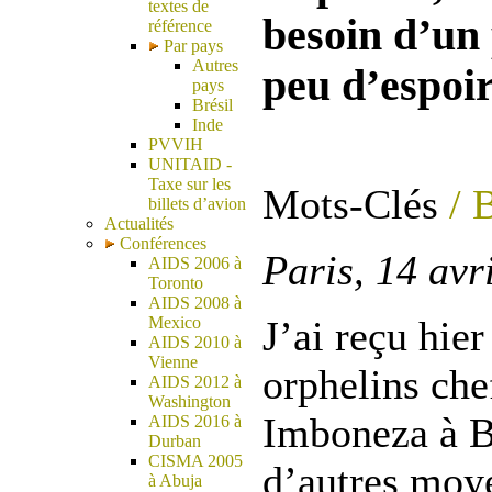
textes de
besoin d’un
référence
Par pays
Autres
peu d’espoir
pays
Brésil
Inde
PVVIH
UNITAID -
Taxe sur les
Mots-Clés
/ 
billets d’avion
Actualités
Conférences
Paris, 14 avr
AIDS 2006 à
Toronto
AIDS 2008 à
Mexico
J’ai reçu hie
AIDS 2010 à
Vienne
orphelins che
AIDS 2012 à
Washington
Imboneza à B
AIDS 2016 à
Durban
CISMA 2005
d’autres moye
à Abuja