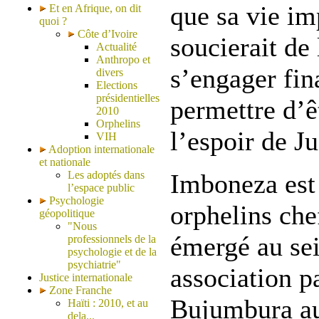
que sa vie im
Et en Afrique, on dit
quoi ?
Côte d’Ivoire
soucierait de 
Actualité
Anthropo et
s’engager fin
divers
Elections
présidentielles
permettre d’êt
2010
Orphelins
l’espoir de Ju
VIH
Adoption internationale
et nationale
Les adoptés dans
Imboneza est
l’espace public
Psychologie
orphelins che
géopolitique
"Nous
émergé au se
professionnels de la
psychologie et de la
psychiatrie"
association p
Justice internationale
Zone Franche
Bujumbura au
Haïti : 2010, et au
dela...