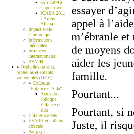
IAS 2009 à
essayer d’agir
Cape Town
ICASA 2011
à Addis
appel à l’aid
Abeba
Impact socio-
m’ébranle et 
économique
Informations
médicales
de moyens do
Instances
internationales
aider les jeu
PVVIH
Orphelins du sida,
orphelins et enfants
famille.
vulnérables (OEV)
Colloque
"Enfance et Sida"
Pourtant...
Actes du
colloque
Enfance et
Pourtant, si 
sida
Enfants soldats
EVVIH et enfants
Juste, il risq
affectés
Par pays