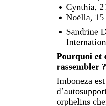
Cynthia, 21
Noëlla, 15
Sandrine 
Internation
Pourquoi et
rassembler 
Imboneza est
d’autosupport
orphelins ch