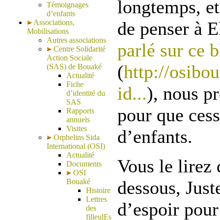
longtemps, e
Témoignages
d’enfants
Associations,
de penser à 
Mobilisations
Autres associations
parlé sur ce 
Centre Solidarité
Action Sociale
(
http://osibo
(SAS) de Bouaké
Actualité
Fiche
id...
), nous p
d’identité du
SAS
pour que ces
Rapports
annuels
Visites
d’enfants.
Orphelins Sida
International (OSI)
Actualité
Vous le lirez 
Documents
OSI
Bouaké
dessous, Juste
Histoire
Lettres
d’espoir pour
des
filleulEs