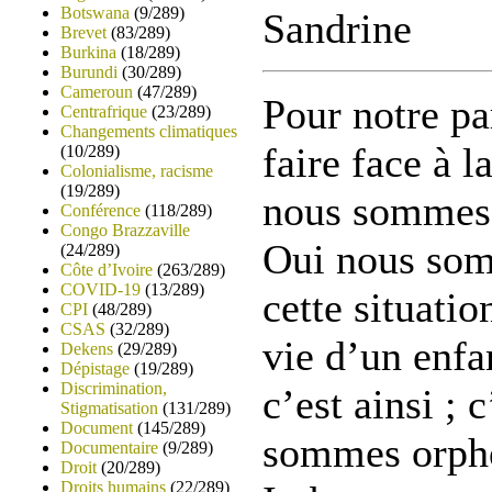
Botswana
(9/289)
Sandrine
Brevet
(83/289)
Burkina
(18/289)
Burundi
(30/289)
Cameroun
(47/289)
Pour notre pa
Centrafrique
(23/289)
Changements climatiques
faire face à l
(10/289)
Colonialisme, racisme
(19/289)
nous sommes c
Conférence
(118/289)
Congo Brazzaville
Oui nous som
(24/289)
Côte d’Ivoire
(263/289)
COVID-19
(13/289)
cette situatio
CPI
(48/289)
CSAS
(32/289)
vie d’un enfa
Dekens
(29/289)
Dépistage
(19/289)
Discrimination,
c’est ainsi ; 
Stigmatisation
(131/289)
Document
(145/289)
sommes orphel
Documentaire
(9/289)
Droit
(20/289)
Droits humains
(22/289)