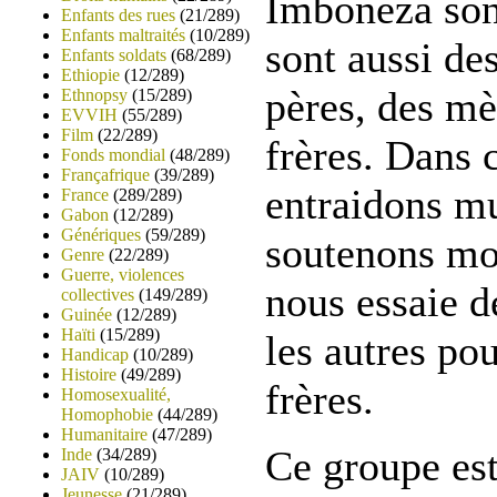
Imboneza sont
Enfants des rues
(21/289)
Enfants maltraités
(10/289)
sont aussi de
Enfants soldats
(68/289)
Ethiopie
(12/289)
pères, des mè
Ethnopsy
(15/289)
EVVIH
(55/289)
Film
(22/289)
frères. Dans 
Fonds mondial
(48/289)
Françafrique
(39/289)
entraidons m
France
(289/289)
Gabon
(12/289)
Génériques
(59/289)
soutenons mor
Genre
(22/289)
Guerre, violences
nous essaie de
collectives
(149/289)
Guinée
(12/289)
Haïti
(15/289)
les autres po
Handicap
(10/289)
Histoire
(49/289)
frères.
Homosexualité,
Homophobie
(44/289)
Humanitaire
(47/289)
Ce groupe est
Inde
(34/289)
JAIV
(10/289)
Jeunesse
(21/289)