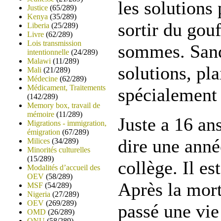
les solutions
Justice
(65/289)
Kenya
(35/289)
sortir du gou
Liberia
(25/289)
Livre
(62/289)
Lois transmission
sommes. Sand
intentionnelle
(24/289)
Malawi
(11/289)
solutions, pl
Mali
(21/289)
Médecine
(62/289)
Médicament, Traitements
spécialement 
(142/289)
Memory box, travail de
mémoire
(11/289)
Juste a 16 ans
Migrations - immigration,
émigration
(67/289)
dire une anné
Milices
(34/289)
Minorités culturelles
(15/289)
collège. Il es
Modalités d’accueil des
OEV
(58/289)
Après la mort
MSF
(54/289)
Nigeria
(27/289)
OEV
(269/289)
passé une vie 
OMD
(26/289)
ONU
(58/289)