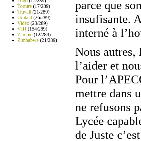
Togo
(15/289)
parce que son
Torture
(17/289)
Travail
(21/289)
insufisante. A
Unitaid
(26/289)
Vidéo
(23/289)
VIH
(154/289)
interné à l’ho
Zambie
(12/289)
Zimbabwe
(21/289)
Nous autres, 
l’aider et nou
Pour l’APECOS
mettre dans u
ne refusons p
Lycée capabl
de Juste c’es