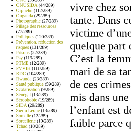
vivre chez so
ONUSIDA
(44/289)
Orphelin
(112/289)
Ouganda
(29/289)
tante. Dans ce
Photographie
(27/289)
Pillage des ressources
victime d’un
(77/289)
Politiques
(120/289)
Prévention, réduction des
quelque part 
risques
(131/289)
Prisons
(22/289)
C’est la femm
Psy
(119/289)
PTME
(12/289)
mari de sa tan
PVVIH
(111/289)
RDC
(104/289)
Rwanda
(23/289)
de ces crimes
Santé publique
(59/289)
Scolarisation
(9/289)
mis dans une 
Sénégal
(13/289)
Sérophobie
(19/289)
SIDA
(29/289)
l’enfant est 
Sierra Leone
(13/289)
Somalie
(12/289)
faible parce q
Sorcellerie
(19/289)
Tchad
(10/289)