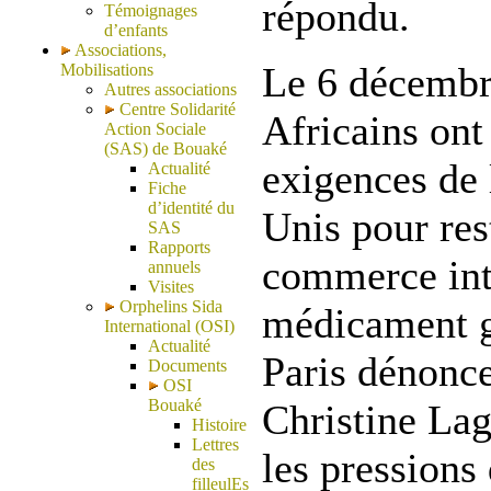
répondu.
Témoignages
d’enfants
Associations,
Le 6 décembr
Mobilisations
Autres associations
Centre Solidarité
Africains on
Action Sociale
(SAS) de Bouaké
exigences de 
Actualité
Fiche
d’identité du
Unis pour res
SAS
Rapports
commerce int
annuels
Visites
Orphelins Sida
médicament g
International (OSI)
Actualité
Paris dénonce
Documents
OSI
Bouaké
Christine Lag
Histoire
Lettres
les pressions 
des
filleulEs