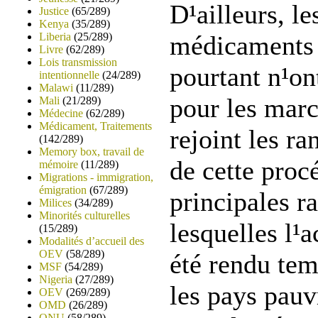
D¹ailleurs, le
Justice
(65/289)
Kenya
(35/289)
Liberia
(25/289)
médicaments 
Livre
(62/289)
Lois transmission
pourtant n¹on
intentionnelle
(24/289)
Malawi
(11/289)
pour les marc
Mali
(21/289)
Médecine
(62/289)
Médicament, Traitements
rejoint les ra
(142/289)
Memory box, travail de
de cette proc
mémoire
(11/289)
Migrations - immigration,
émigration
(67/289)
principales r
Milices
(34/289)
Minorités culturelles
lesquelles l¹
(15/289)
Modalités d’accueil des
OEV
(58/289)
été rendu tem
MSF
(54/289)
Nigeria
(27/289)
les pays pauv
OEV
(269/289)
OMD
(26/289)
ONU
(58/289)