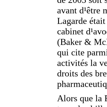
avant d¹être
Lagarde étai
cabinet d¹av
(Baker & McK
qui cite parm
activités la v
droits des bre
pharmaceutiq
Alors que la 