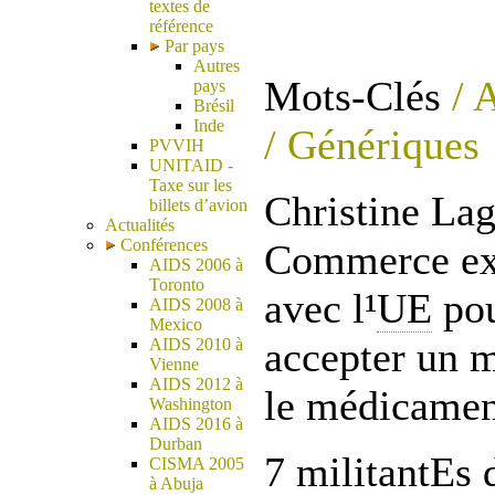
textes de
référence
Par pays
Autres
Mots-Clés
/ A
pays
Brésil
Inde
/ Génériques
PVVIH
UNITAID -
Taxe sur les
Christine Lag
billets d’avion
Actualités
Conférences
Commerce ext
AIDS 2006 à
Toronto
avec l¹
UE
pou
AIDS 2008 à
Mexico
accepter un 
AIDS 2010 à
Vienne
AIDS 2012 à
le médicamen
Washington
AIDS 2016 à
Durban
7 militantEs 
CISMA 2005
à Abuja