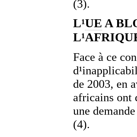
(3).
L¹
UE
A BL
L¹AFRIQU
Face à ce con
d¹inapplicabi
de 2003, en a
africains on
une demande 
(4).