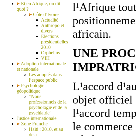
l¹Afrique tou
Et en Afrique, on dit
quoi ?
Côte d’Ivoire
positionnemen
Actualité
Anthropo et
africain.
divers
Elections
présidentielles
2010
UNE PRO
Orphelins
VIH
IMPRATR
Adoption internationale
et nationale
Les adoptés dans
l’espace public
L¹accord d¹au
Psychologie
géopolitique
objet officiel
"Nous
professionnels de la
psychologie et de la
l¹accord temp
psychiatrie"
Justice internationale
le commerce
Zone Franche
Haïti : 2010, et au
dela...