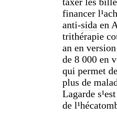
taxer les bill
financer l¹ac
anti-
sida
en A
trithérapie c
an en version
de 8 000 en v
qui permet de
plus de malad
Lagarde s¹es
de l¹hécatom