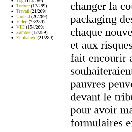
Togo
(15/289)
changer la co
Torture
(17/289)
Travail
(21/289)
packaging de
Unitaid
(26/289)
Vidéo
(23/289)
VIH
(154/289)
chaque nouvel
Zambie
(12/289)
Zimbabwe
(21/289)
et aux risques
fait encourir
souhaiteraient
pauvres peuve
devant le tri
pour avoir ma
formulaires 