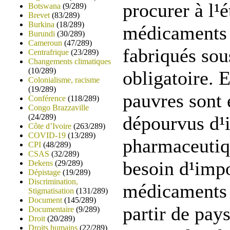
procurer à l¹
Botswana
(9/289)
Brevet
(83/289)
Burkina
(18/289)
médicaments 
Burundi
(30/289)
Cameroun
(47/289)
fabriqués sou
Centrafrique
(23/289)
Changements climatiques
(10/289)
obligatoire. E
Colonialisme, racisme
(19/289)
pauvres sont 
Conférence
(118/289)
Congo Brazzaville
(24/289)
dépourvus d¹i
Côte d’Ivoire
(263/289)
COVID-19
(13/289)
pharmaceutiqu
CPI
(48/289)
CSAS
(32/289)
besoin d¹impo
Dekens
(29/289)
Dépistage
(19/289)
Discrimination,
médicaments
Stigmatisation
(131/289)
Document
(145/289)
partir de pays
Documentaire
(9/289)
Droit
(20/289)
Droits humains
(22/289)