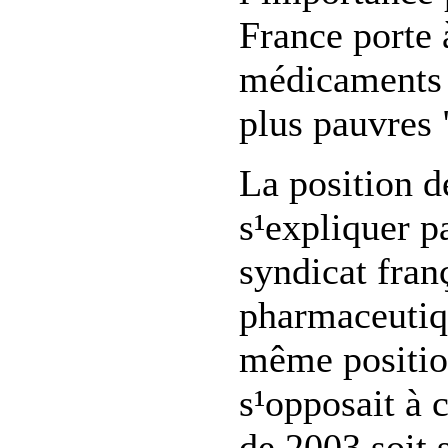
France porte 
médicaments 
plus pauvres 
La position d
s¹expliquer pa
syndicat franç
pharmaceutiqu
même positio
s¹opposait à 
de 2003 soit 