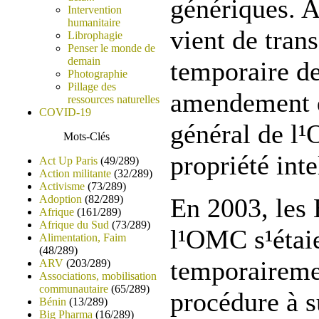
génériques. A
Intervention
humanitaire
vient de tran
Librophagie
Penser le monde de
demain
temporaire d
Photographie
Pillage des
amendement d
ressources naturelles
COVID-19
général de l
Mots-Clés
propriété inte
Act Up Paris
(49/289)
Action militante
(32/289)
Activisme
(73/289)
Adoption
(82/289)
En 2003, les
Afrique
(161/289)
Afrique du Sud
(73/289)
l¹OMC s¹étai
Alimentation, Faim
(48/289)
temporairemen
ARV
(203/289)
Associations, mobilisation
communautaire
(65/289)
procédure à s
Bénin
(13/289)
Big Pharma
(16/289)