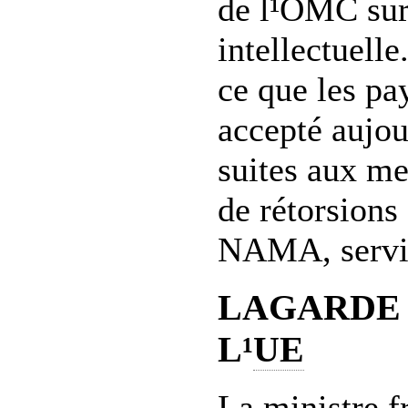
de l¹OMC sur 
intellectuell
ce que les pa
accepté aujo
suites aux m
de rétorsions
NAMA, servic
LAGARDE 
L¹
UE
La ministre f