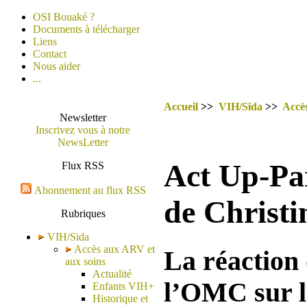
OSI Bouaké ?
Documents à télécharger
Liens
Contact
Nous aider
...
Accueil
>>
VIH/Sida
>>
Accè
Newsletter
Inscrivez vous à notre
NewsLetter
Act Up-Par
Flux RSS
Abonnement au flux RSS
de Christ
Rubriques
VIH/Sida
Accès aux ARV et
La réaction
aux soins
Actualité
l’OMC sur l
Enfants VIH+
Historique et