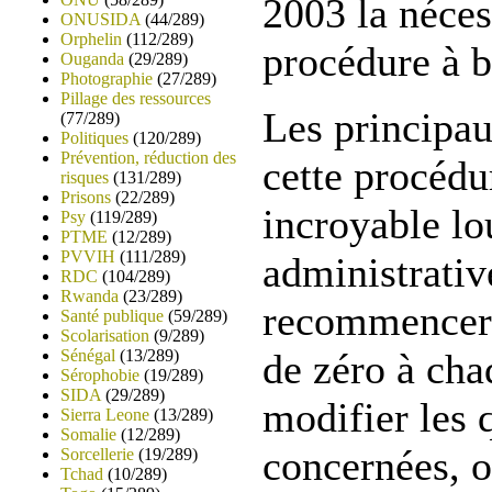
2003 la néces
ONUSIDA
(44/289)
Orphelin
(112/289)
procédure à 
Ouganda
(29/289)
Photographie
(27/289)
Pillage des ressources
Les principau
(77/289)
Politiques
(120/289)
Prévention, réduction des
cette procédu
risques
(131/289)
Prisons
(22/289)
incroyable lo
Psy
(119/289)
PTME
(12/289)
PVVIH
(111/289)
administrativ
RDC
(104/289)
Rwanda
(23/289)
recommencer 
Santé publique
(59/289)
Scolarisation
(9/289)
Sénégal
(13/289)
de zéro à chaq
Sérophobie
(19/289)
SIDA
(29/289)
modifier les 
Sierra Leone
(13/289)
Somalie
(12/289)
concernées, o
Sorcellerie
(19/289)
Tchad
(10/289)