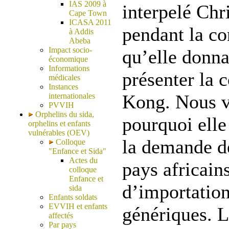
IAS 2009 à
interpelé Chr
Cape Town
ICASA 2011
pendant la co
à Addis
Abeba
Impact socio-
qu’elle donna
économique
Informations
présenter la 
médicales
Instances
Kong. Nous v
internationales
PVVIH
Orphelins du sida,
pourquoi elle
orphelins et enfants
vulnérables (OEV)
la demande de
Colloque
"Enfance et Sida"
Actes du
pays africain
colloque
Enfance et
d’importatio
sida
Enfants soldats
EVVIH et enfants
génériques. L
affectés
Par pays