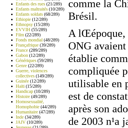
comme la Chin
Enfants des rues
(21/289)
Enfants maltraités
(10/289)
Brésil.
Enfants soldats
(68/289)
Ethiopie
(12/289)
Ethnopsy
(15/289)
EVVIH
(55/289)
A lŒépoque, 
Film
(22/289)
Fonds mondial
(48/289)
ONG avaient 
Françafrique
(39/289)
France
(289/289)
établie comme
Gabon
(12/289)
Génériques
(59/289)
Genre
(22/289)
compliquée p
Guerre, violences
collectives
(149/289)
utilisable en 
Guinée
(12/289)
Haïti
(15/289)
Handicap
(10/289)
est de consta
Histoire
(49/289)
Homosexualité,
après son ado
Homophobie
(44/289)
Humanitaire
(47/289)
Inde
(34/289)
de 2003 n¹a ja
JAIV
(10/289)
Jeunesse
(21/289)