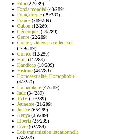
Film
(22/289)
Fonds mondial
(48/289)
Françafrique
(39/289)
France
(289/289)
Gabon
(12/289)
Génériques
(59/289)
Genre
(22/289)
Guerre, violences collectives
(149/289)
Guinée
(12/289)
Haïti
(15/289)
Handicap
(10/289)
Histoire
(49/289)
Homosexualité, Homophobie
(44/289)
Humanitaire
(47/289)
Inde
(34/289)
JAIV
(10/289)
Jeunesse
(21/289)
Justice
(65/289)
Kenya
(35/289)
Liberia
(25/289)
Livre
(62/289)
Lois transmission intentionnelle
(24/289)