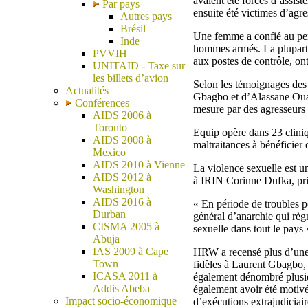
avaient été forcés d’assist
Par pays
ensuite été victimes d’agre
Autres pays
Brésil
Une femme a confié au perso
Inde
hommes armés. La plupart de
PVVIH
aux postes de contrôle, ont
UNITAID - Taxe sur
les billets d’avion
Selon les témoignages des r
Actualités
Gbagbo et d’Alassane Ouatt
Conférences
mesure par des agresseurs o
AIDS 2006 à
Toronto
Equip opère dans 23 cliniq
AIDS 2008 à
maltraitances à bénéficier
Mexico
AIDS 2010 à Vienne
La violence sexuelle est u
AIDS 2012 à
à IRIN Corinne Dufka, pri
Washington
AIDS 2016 à
« En période de troubles po
Durban
général d’anarchie qui règ
CISMA 2005 à
sexuelle dans tout le pays 
Abuja
IAS 2009 à Cape
HRW a recensé plus d’une v
Town
fidèles à Laurent Gbagbo, 
ICASA 2011 à
également dénombré plusie
Addis Abeba
également avoir été motiv
Impact socio-économique
d’exécutions extrajudiciair