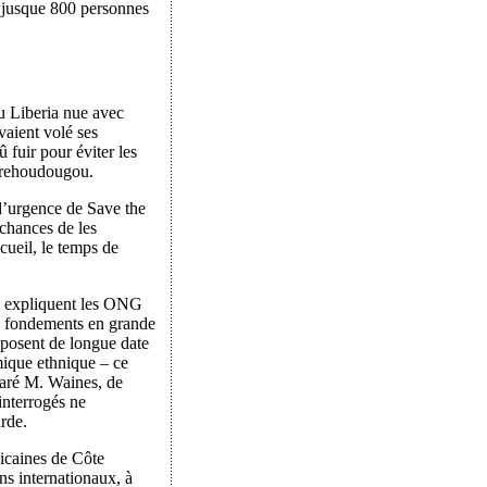
où jusque 800 personnes
au Liberia nue avec
vaient volé ses
 fuir pour éviter les
 Berehoudougou.
d’urgence de Save the
 chances de les
cueil, le temps de
es, expliquent les ONG
des fondements en grande
opposent de longue date
mique ethnique – ce
claré M. Waines, de
interrogés ne
arde.
icaines de Côte
ns internationaux, à