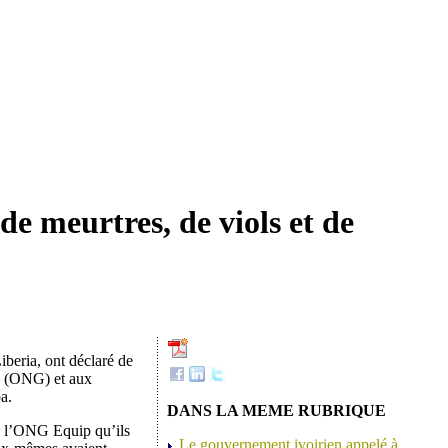
 de meurtres, de viols et de
Liberia, ont déclaré de
es (ONG) et aux
a.
DANS LA MEME RUBRIQUE
de l’ONG Equip qu’ils
Le gouvernement ivoirien appelé à