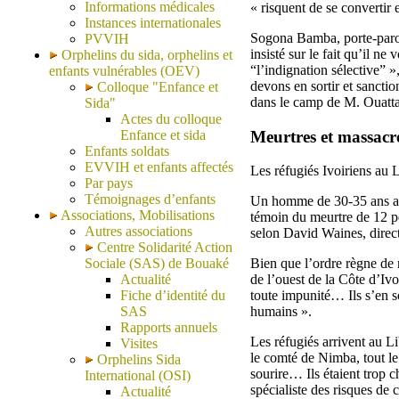
Informations médicales
« risquent de se convertir 
Instances internationales
Sogona Bamba, porte-parole
PVVIH
insisté sur le fait qu’il 
Orphelins du sida, orphelins et
“l’indignation sélective” 
enfants vulnérables (OEV)
devons en sortir et sanct
Colloque "Enfance et
dans le camp de M. Ouatta
Sida"
Actes du colloque
Meurtres et massacr
Enfance et sida
Enfants soldats
EVVIH et enfants affectés
Les réfugiés Ivoiriens au 
Par pays
Témoignages d’enfants
Un homme de 30-35 ans act
Associations, Mobilisations
témoin du meurtre de 12 per
Autres associations
selon David Waines, direc
Centre Solidarité Action
Sociale (SAS) de Bouaké
Bien que l’ordre règne de
Actualité
de l’ouest de la Côte d’Iv
Fiche d’identité du
toute impunité… Ils s’en so
SAS
humains ».
Rapports annuels
Les réfugiés arrivent au L
Visites
le comté de Nimba, tout le 
Orphelins Sida
sourire… Ils étaient trop 
International (OSI)
spécialiste des risques de
Actualité