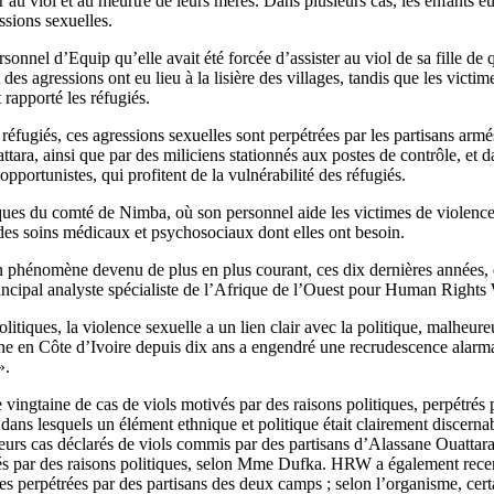
er au viol et au meurtre de leurs mères. Dans plusieurs cas, les enfants
ssions sexuelles.
nnel d’Equip qu’elle avait été forcée d’assister au viol de sa fille de 
s agressions ont eu lieu à la lisière des villages, tandis que les victime
 rapporté les réfugiés.
éfugiés, ces agressions sexuelles sont perpétrées par les partisans armé
ara, ainsi que par des miliciens stationnés aux postes de contrôle, et 
pportunistes, qui profitent de la vulnérabilité des réfugiés.
ues du comté de Nimba, où son personnel aide les victimes de violences
 des soins médicaux et psychosociaux dont elles ont besoin.
n phénomène devenu de plus en plus courant, ces dix dernières années, e
ncipal analyste spécialiste de l’Afrique de l’Ouest pour Human Right
litiques, la violence sexuelle a un lien clair avec la politique, malheur
ne en Côte d’Ivoire depuis dix ans a engendré une recrudescence alarma
».
ingtaine de cas de viols motivés par des raisons politiques, perpétrés pa
dans lesquels un élément ethnique et politique était clairement discerna
urs cas déclarés de viols commis par des partisans d’Alassane Ouattara
és par des raisons politiques, selon Mme Dufka. HRW a également rece
es perpétrées par des partisans des deux camps ; selon l’organisme, cert