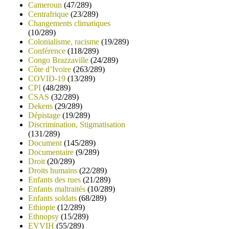
Cameroun
(47/289)
Centrafrique
(23/289)
Changements climatiques
(10/289)
Colonialisme, racisme
(19/289)
Conférence
(118/289)
Congo Brazzaville
(24/289)
Côte d’Ivoire
(263/289)
COVID-19
(13/289)
CPI
(48/289)
CSAS
(32/289)
Dekens
(29/289)
Dépistage
(19/289)
Discrimination, Stigmatisation
(131/289)
Document
(145/289)
Documentaire
(9/289)
Droit
(20/289)
Droits humains
(22/289)
Enfants des rues
(21/289)
Enfants maltraités
(10/289)
Enfants soldats
(68/289)
Ethiopie
(12/289)
Ethnopsy
(15/289)
EVVIH
(55/289)