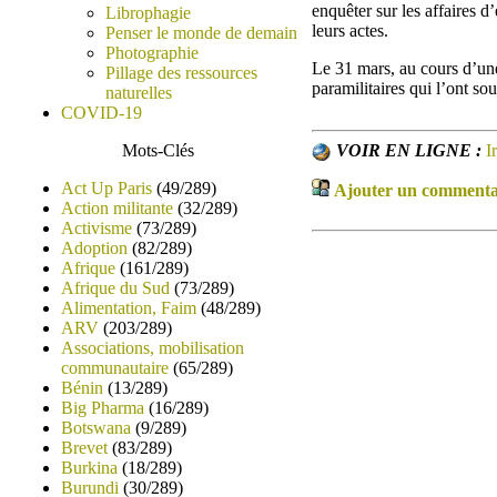
enquêter sur les affaires d
Librophagie
leurs actes.
Penser le monde de demain
Photographie
Le 31 mars, au cours d’une 
Pillage des ressources
paramilitaires qui l’ont so
naturelles
COVID-19
VOIR EN LIGNE :
I
Mots-Clés
Act Up Paris
(49/289)
Ajouter un commentair
Action militante
(32/289)
Activisme
(73/289)
Adoption
(82/289)
Afrique
(161/289)
Afrique du Sud
(73/289)
Alimentation, Faim
(48/289)
ARV
(203/289)
Associations, mobilisation
communautaire
(65/289)
Bénin
(13/289)
Big Pharma
(16/289)
Botswana
(9/289)
Brevet
(83/289)
Burkina
(18/289)
Burundi
(30/289)