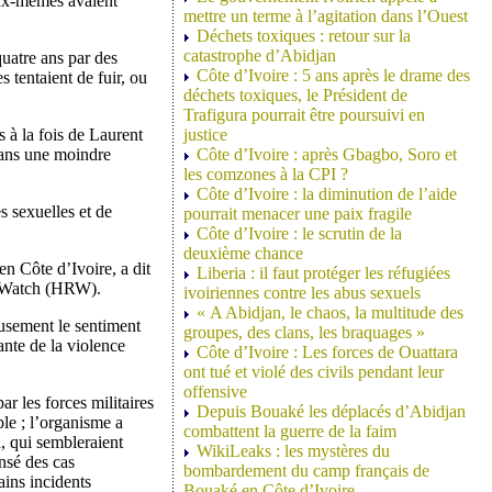
 eux-mêmes avaient
mettre un terme à l’agitation dans l’Ouest
Déchets toxiques : retour sur la
catastrophe d’Abidjan
quatre ans par des
Côte d’Ivoire : 5 ans après le drame des
s tentaient de fuir, ou
déchets toxiques, le Président de
Trafigura pourrait être poursuivi en
s à la fois de Laurent
justice
dans une moindre
Côte d’Ivoire : après Gbagbo, Soro et
les comzones à la CPI ?
Côte d’Ivoire : la diminution de l’aide
 sexuelles et de
pourrait menacer une paix fragile
Côte d’Ivoire : le scrutin de la
deuxième chance
n Côte d’Ivoire, a dit
Liberia : il faut protéger les réfugiées
s Watch (HRW).
ivoiriennes contre les abus sexuels
« A Abidjan, le chaos, la multitude des
eusement le sentiment
groupes, des clans, les braquages »
nte de la violence
Côte d’Ivoire : Les forces de Ouattara
ont tué et violé des civils pendant leur
offensive
r les forces militaires
Depuis Bouaké les déplacés d’Abidjan
ble ; l’organisme a
combattent la guerre de la faim
, qui sembleraient
WikiLeaks : les mystères du
nsé des cas
bombardement du camp français de
ains incidents
Bouaké en Côte d’Ivoire