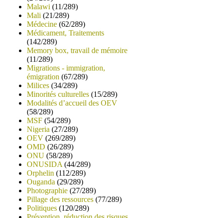
Malawi
(11/289)
Mali
(21/289)
Médecine
(62/289)
Médicament, Traitements
(142/289)
Memory box, travail de mémoire
(11/289)
Migrations - immigration,
émigration
(67/289)
Milices
(34/289)
Minorités culturelles
(15/289)
Modalités d’accueil des OEV
(58/289)
MSF
(54/289)
Nigeria
(27/289)
OEV
(269/289)
OMD
(26/289)
ONU
(58/289)
ONUSIDA
(44/289)
Orphelin
(112/289)
Ouganda
(29/289)
Photographie
(27/289)
Pillage des ressources
(77/289)
Politiques
(120/289)
Prévention, réduction des risques