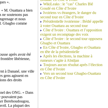
ques ».
WikiLeaks : le "cas" Charles Blé
Goudé en Côte d’Ivoire
. « M. Ouattara a bien
Ivoiriens vs étrangers, le danger du
us ne soutenons pas
second tour en Côte d’Ivoire
 engrenage et nous
Présidentielle ivoirienne : Bédié appelle
de M. Gbagbo comme
à voter Ouattara au second tour
Côte d’Ivoire : Ouattara et l’opposition
exigent un recomptage des voix
Côte d’Ivoire : le second tour opposera
Gbagbo et Ouattara
En Côte d’Ivoire, Gbagbo et Ouattara
en tête de la présidentielle
usse après avoir été
Après les élections, la machine à
frontière libérienne,
rumeurs s’agite à Abidjan
Toujours aucun résultat après l’élection
en Côte d’Ivoire
nt à Danané, une ville
Vers un second tour Gbagbo-Ouattara
es gens agissent en
en Côte d’Ivoire
ions des droits
sonnel des ONG. « Dans
ne pouvaient pas
enger Berehoudougou,
vril. La plupart des