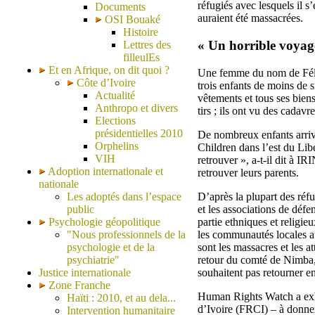
réfugiés avec lesquels il s
Documents
auraient été massacrées.
OSI Bouaké
Histoire
« Un horrible voyag
Lettres des
filleulEs
Et en Afrique, on dit quoi ?
Une femme du nom de Félici
Côte d’Ivoire
trois enfants de moins de s
Actualité
vêtements et tous ses biens
Anthropo et divers
tirs ; ils ont vu des cadav
Elections
présidentielles 2010
De nombreux enfants arriv
Orphelins
Children dans l’est du Libe
VIH
retrouver », a-t-il dit à 
Adoption internationale et
retrouver leurs parents.
nationale
D’après la plupart des réf
Les adoptés dans l’espace
et les associations de déf
public
partie ethniques et religie
Psychologie géopolitique
les communautés locales a
"Nous professionnels de la
sont les massacres et les a
psychologie et de la
retour du comté de Nimba, 
psychiatrie"
souhaitent pas retourner en
Justice internationale
Zone Franche
Human Rights Watch a exho
Haïti : 2010, et au dela...
d’Ivoire (FRCI) – à donner
Intervention humanitaire