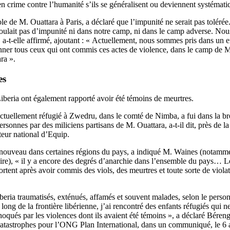
en crime contre l’humanité s’ils se généralisent ou deviennent systémati
 de M. Ouattara à Paris, a déclaré que l’impunité ne serait pas tolérée
ne voulait pas d’impunité ni dans notre camp, ni dans le camp adverse. No
», a-t-elle affirmé, ajoutant : « Actuellement, nous sommes pris dans un
ionner tous ceux qui ont commis ces actes de violence, dans le camp 
ra ».
es
Liberia ont également rapporté avoir été témoins de meurtres.
uellement réfugié à Zwedru, dans le comté de Nimba, a fui dans la bro
sonnes par des miliciens partisans de M. Ouattara, a-t-il dit, près de la 
teur national d’Equip.
 nouveau dans certaines régions du pays, a indiqué M. Waines (notamme
oire), « il y a encore des degrés d’anarchie dans l’ensemble du pays… L
rtent après avoir commis des viols, des meurtres et toute sorte de violat
iberia traumatisés, exténués, affamés et souvent malades, selon le per
long de la frontière libérienne, j’ai rencontré des enfants réfugiés qui 
choqués par les violences dont ils avaient été témoins », a déclaré Bér
 catastrophes pour l’ONG Plan International, dans un communiqué, le 6 a