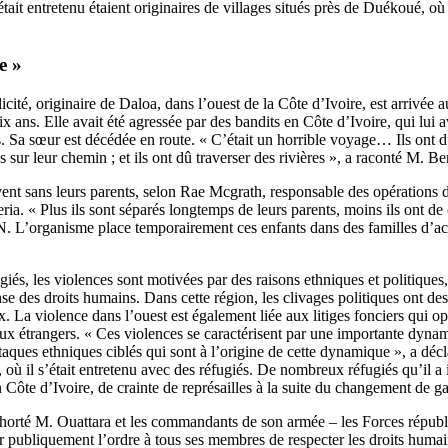
’était entretenu étaient originaires de villages situés près de Duékoué, 
e »
té, originaire de Daloa, dans l’ouest de la Côte d’Ivoire, est arrivée 
ix ans. Elle avait été agressée par des bandits en Côte d’Ivoire, qui lui a
. Sa sœur est décédée en route. « C’était un horrible voyage… Ils ont dû
res sur leur chemin ; et ils ont dû traverser des rivières », a raconté M.
ent sans leurs parents, selon Rae Mcgrath, responsable des opérations 
ria. « Plus ils sont séparés longtemps de leurs parents, moins ils ont de
IRIN. L’organisme place temporairement ces enfants dans des familles d’ac
ugiés, les violences sont motivées par des raisons ethniques et politiqu
ense des droits humains. Dans cette région, les clivages politiques ont 
ux. La violence dans l’ouest est également liée aux litiges fonciers qui 
ux étrangers. « Ces violences se caractérisent par une importante dyna
ttaques ethniques ciblés qui sont à l’origine de cette dynamique », a dé
où il s’était entretenu avec des réfugiés. De nombreux réfugiés qu’il a 
 Côte d’Ivoire, de crainte de représailles à la suite du changement de g
rté M. Ouattara et les commandants de son armée – les Forces républ
 publiquement l’ordre à tous ses membres de respecter les droits humai