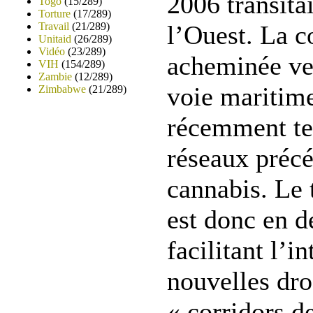
2006 transita
Togo
(15/289)
Torture
(17/289)
Travail
(21/289)
l’Ouest. La c
Unitaid
(26/289)
Vidéo
(23/289)
acheminée ve
VIH
(154/289)
Zambie
(12/289)
voie maritime
Zimbabwe
(21/289)
récemment ter
réseaux préc
cannabis. Le 
est donc en 
facilitant l’i
nouvelles dro
« corridors de