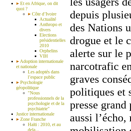
les usagers d
Et en Afrique, on dit
quoi ?
depuis plusie
Côte d’Ivoire
Actualité
des Nations u
Anthropo et
divers
Elections
drogue et le 
présidentielles
2010
alerte sur le 
Orphelins
VIH
Adoption internationale
narcotrafic en
et nationale
Les adoptés dans
graves conséq
l’espace public
Psychologie
géopolitique
politiques et 
"Nous
professionnels de la
presse grand 
psychologie et de la
psychiatrie"
Justice internationale
aussi l’écho,
Zone Franche
Haïti : 2010, et au
mobilisation 
dela...