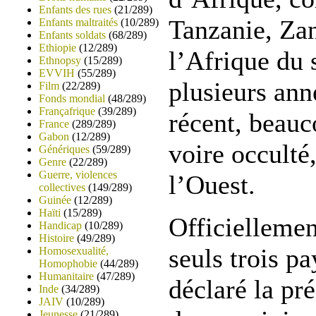
Enfants des rues
(21/289)
Tanzanie, Zan
Enfants maltraités
(10/289)
Enfants soldats
(68/289)
Ethiopie
(12/289)
l’Afrique du 
Ethnopsy
(15/289)
EVVIH
(55/289)
plusieurs anné
Film
(22/289)
Fonds mondial
(48/289)
Françafrique
(39/289)
récent, beau
France
(289/289)
Gabon
(12/289)
voire occulté
Génériques
(59/289)
Genre
(22/289)
Guerre, violences
l’Ouest.
collectives
(149/289)
Guinée
(12/289)
Haïti
(15/289)
Officiellemen
Handicap
(10/289)
Histoire
(49/289)
seuls trois pa
Homosexualité,
Homophobie
(44/289)
Humanitaire
(47/289)
déclaré la pr
Inde
(34/289)
JAIV
(10/289)
Jeunesse
(21/289)