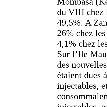
Mombasa (Ken
du
VIH
chez l
49,5%. A Zanz
26% chez les 
4,1% chez les
Sur l’Ile Mau
des nouvelle
étaient dues 
injectables, 
consommaient
injectables, 