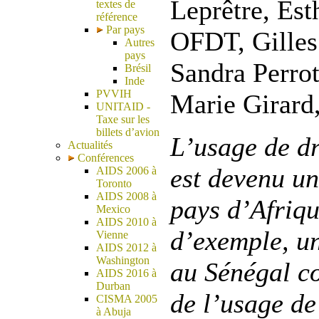
Leprêtre, Est
textes de
référence
Par pays
OFDT, Gilles 
Autres
pays
Sandra Perrot
Brésil
Inde
PVVIH
Marie Girard,
UNITAID -
Taxe sur les
billets d’avion
L’usage de dr
Actualités
Conférences
est devenu un
AIDS 2006 à
Toronto
AIDS 2008 à
pays d’Afriqu
Mexico
AIDS 2010 à
d’exemple, u
Vienne
AIDS 2012 à
Washington
au Sénégal co
AIDS 2016 à
Durban
de l’usage de
CISMA 2005
à Abuja