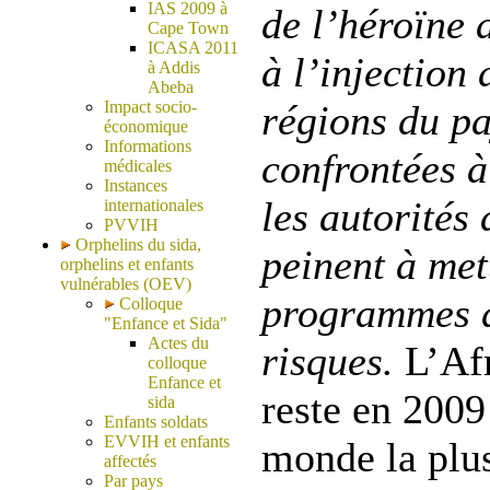
IAS 2009 à
de l’héroïne 
Cape Town
ICASA 2011
à l’injection
à Addis
Abeba
Impact socio-
régions du p
économique
Informations
confrontées à
médicales
Instances
les autorités
internationales
PVVIH
Orphelins du sida,
peinent à met
orphelins et enfants
vulnérables (OEV)
programmes d
Colloque
"Enfance et Sida"
Actes du
risques.
L’Af
colloque
Enfance et
reste en 2009
sida
Enfants soldats
EVVIH et enfants
monde la plus
affectés
Par pays