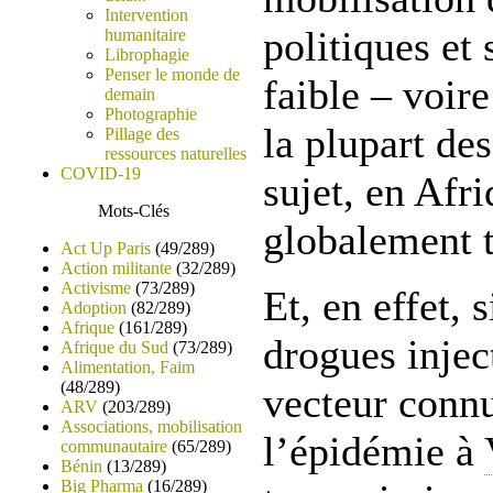
Intervention
politiques et 
humanitaire
Librophagie
Penser le monde de
faible – voire
demain
Photographie
la plupart des
Pillage des
ressources naturelles
COVID-19
sujet, en Afri
Mots-Clés
globalement 
Act Up Paris
(49/289)
Action militante
(32/289)
Activisme
(73/289)
Et, en effet, 
Adoption
(82/289)
Afrique
(161/289)
drogues injec
Afrique du Sud
(73/289)
Alimentation, Faim
(48/289)
vecteur conn
ARV
(203/289)
Associations, mobilisation
l’épidémie à
communautaire
(65/289)
Bénin
(13/289)
Big Pharma
(16/289)