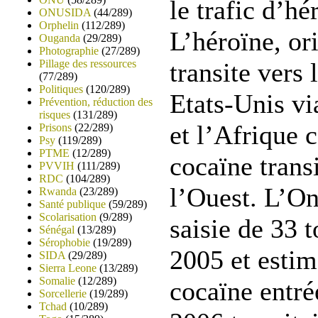
le trafic d’hé
ONUSIDA
(44/289)
Orphelin
(112/289)
L’héroïne, or
Ouganda
(29/289)
Photographie
(27/289)
Pillage des ressources
transite vers 
(77/289)
Politiques
(120/289)
Etats-Unis vi
Prévention, réduction des
risques
(131/289)
et l’Afrique 
Prisons
(22/289)
Psy
(119/289)
PTME
(12/289)
cocaïne trans
PVVIH
(111/289)
RDC
(104/289)
l’Ouest. L’On
Rwanda
(23/289)
Santé publique
(59/289)
Scolarisation
(9/289)
saisie de 33 
Sénégal
(13/289)
Sérophobie
(19/289)
2005 et esti
SIDA
(29/289)
Sierra Leone
(13/289)
Somalie
(12/289)
cocaïne entré
Sorcellerie
(19/289)
Tchad
(10/289)