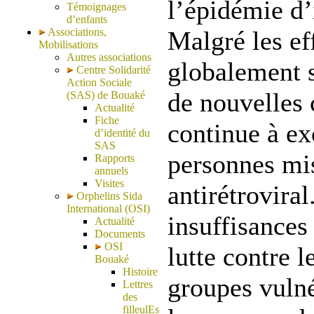
l’épidémie d’
Témoignages
d’enfants
Associations,
Malgré les ef
Mobilisations
Autres associations
globalement s
Centre Solidarité
Action Sociale
de nouvelles
(SAS) de Bouaké
Actualité
Fiche
continue à e
d’identité du
SAS
personnes mis
Rapports
annuels
Visites
antirétroviral
Orphelins Sida
International (OSI)
insuffisance
Actualité
Documents
OSI
lutte contre l
Bouaké
Histoire
groupes vuln
Lettres
des
filleulEs