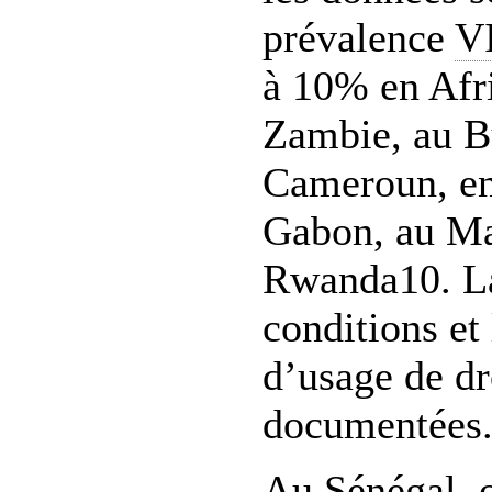
prévalence
V
à 10% en Afr
Zambie, au B
Cameroun, en
Gabon, au Ma
Rwanda10. La
conditions et 
d’usage de dr
documentées
Au Sénégal, 