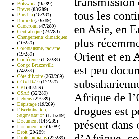
transmission 
Botswana
(9/289)
Brevet
(83/289)
tous les cont
Burkina
(18/289)
Burundi
(30/289)
en Asie, en E
Cameroun
(47/289)
Centrafrique
(23/289)
Changements climatiques
plus récemm
(10/289)
Colonialisme, racisme
Orient et en 
(19/289)
Conférence
(118/289)
Congo Brazzaville
est peu docu
(24/289)
Côte d’Ivoire
(263/289)
subsaharienn
COVID-19
(13/289)
CPI
(48/289)
CSAS
(32/289)
Afrique de l’
Dekens
(29/289)
Dépistage
(19/289)
drogues est p
Discrimination,
Stigmatisation
(131/289)
Document
(145/289)
présent dans 
Documentaire
(9/289)
Droit
(20/289)
d’Afrique, c
Droits humains
(22/289)