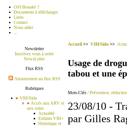
OSI Bouaké ?
Documents à télécharger
Liens
Contact
Nous aider
...
Accueil
>>
VIH/Sida
>>
Actua
Newsletter
Inscrivez vous à notre
NewsLetter
Usage de drogu
Flux RSS
tabou et une é
Abonnement au flux RSS
Rubriques
Mots-Clés
/ Prévention, réductio
VIH/Sida
23/08/10 - Tr
Accès aux ARV et
aux soins
Actualité
par Gilles Ra
Enfants VIH+
Historique et