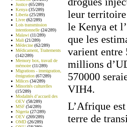
drogues injec
Justice
(65/289)
Kenya
(35/289)
leur territoir
Liberia
(25/289)
Livre
(62/289)
le Kenya et l
Lois transmission
intentionnelle
(24/289)
Malawi
(11/289)
que les estim
Mali
(21/289)
Médecine
(62/289)
varient entre
Médicament, Traitements
(142/289)
Memory box, travail de
millions d’U
mémoire
(11/289)
Migrations - immigration,
570000 seraie
émigration
(67/289)
Milices
(34/289)
VIH4.
Minorités culturelles
(15/289)
Modalités d’accueil des
OEV
(58/289)
L’Afrique est
MSF
(54/289)
Nigeria
(27/289)
terre de trans
OEV
(269/289)
OMD
(26/289)
ONU
(58/289)